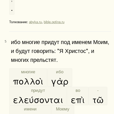
·
Толкование:
abyka.ru
,
bible.optina.ru
ибо многие придут под именем Моим,
5
и будут говорить: "Я Христос", и
многих прельстят.
[
многие
]
[
ибо
]
πολλοὶ
γὰρ
[
придут
]
[
во
]
[
-
]
ελεύσονται
επὶ
τῶ
[
имени
]
[
Моему
]