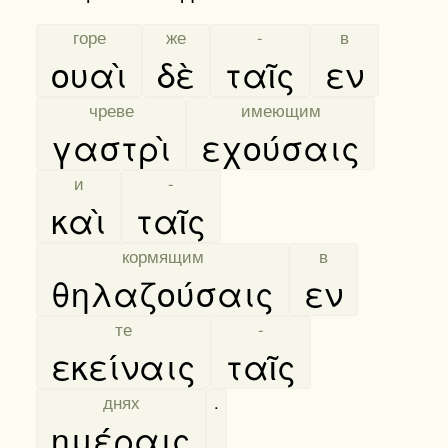
[
горе
]
[
же
]
[
-
]
[
в
]
ουαὶ
δὲ
ταῖς
εν
[
чреве
]
[
имеющим
]
γαστρὶ
εχούσαις
[
и
]
[
-
]
καὶ
ταῖς
[
кормящим
]
[
в
]
θηλαζούσαις
εν
[
те
]
[
-
]
εκείναις
ταῖς
[
днях
]
.
ημέραις
.