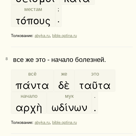
[
местам
]
;
τόπους
·
Толкование:
abyka.ru
,
bible.optina.ru
все же это - начало болезней.
8
[
всё
]
[
же
]
[
это
]
πάντα
δὲ
ταῦτα
[
начало
]
[
мук
]
.
αρχὴ
ωδίνων
.
Толкование:
abyka.ru
,
bible.optina.ru