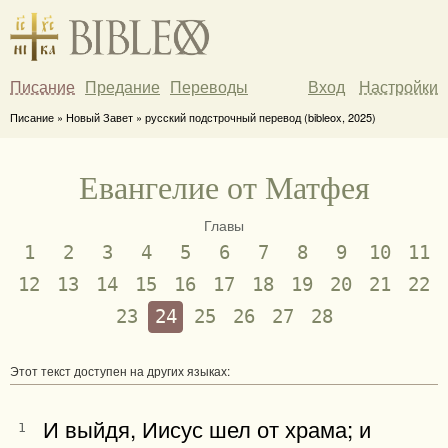
Писание
Предание
Переводы
Вход
Настройки
Писание » Новый Завет » русский подстрочный перевод (bibleox, 2025)
Евангелие от Матфея
Главы
1
2
3
4
5
6
7
8
9
10
11
12
13
14
15
16
17
18
19
20
21
22
23
24
25
26
27
28
Этот текст доступен на других языках:
И выйдя, Иисус шел от храма; и
1