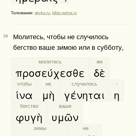
Толкование:
abyka.ru
,
bible.optina.ru
Молитесь, чтобы не случилось
20
бегство ваше зимою или в субботу,
[
молитесь
]
[
же
]
προσεύχεσθε
δὲ
[
чтобы
]
[
не
]
[
случилось
]
[
-
]
ίνα
μὴ
γένηται
η
[
бегство
]
[
ваше
]
φυγὴ
υμῶν
[
зимы
]
[
ни
]