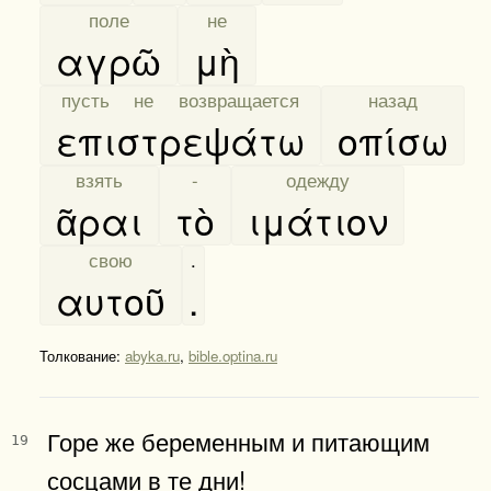
[
поле
]
[
не
]
αγρῶ
μὴ
[
пусть не возвращается
]
[
назад
]
επιστρεψάτω
οπίσω
[
взять
]
[
-
]
[
одежду
]
ᾶραι
τὸ
ιμάτιον
[
свою
]
.
αυτοῦ
.
Толкование:
abyka.ru
,
bible.optina.ru
Горе же беременным и питающим
19
сосцами в те дни!