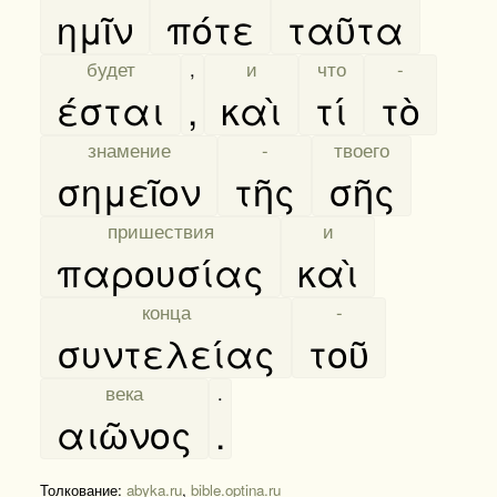
ημῖν
πότε
ταῦτα
[
будет
]
,
[
и
]
[
что
]
[
-
]
έσται
,
καὶ
τί
τὸ
[
знамение
]
[
-
]
[
твоего
]
σημεῖον
τῆς
σῆς
[
пришествия
]
[
и
]
παρουσίας
καὶ
[
конца
]
[
-
]
συντελείας
τοῦ
[
века
]
.
αιῶνος
.
Толкование:
abyka.ru
,
bible.optina.ru