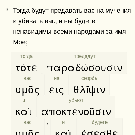
Тогда будут предавать вас на мучения
9
и убивать вас; и вы будете
ненавидимы всеми народами за имя
Мое;
[
тогда
]
[
предадут
]
τότε
παραδώσουσιν
[
вас
]
[
на
]
[
скорбь
]
υμᾶς
εις
θλῖψιν
[
и
]
[
убьют
]
καὶ
αποκτενοῦσιν
[
вас
]
,
[
и
]
[
будете
]
υμᾶς
,
καὶ
έσεσθε