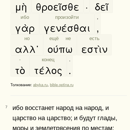
μὴ
θροεῖσθε
·
δεῖ
[
ибо
]
[
произойти
]
,
γὰρ
γενέσθαι
,
[
но
]
[
ещё не
]
[
есть
]
αλλ᾿
ούπω
εστὶν
[
-
]
[
конец
]
.
τὸ
τέλος
.
Толкование:
abyka.ru
,
bible.optina.ru
ибо восстанет народ на народ, и
7
царство на царство; и будут глады,
моры и землетрясения по местам;