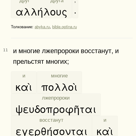
αλλήλους
·
Толкование:
abyka.ru
,
bible.optina.ru
и многие лжепророки восстанут, и
11
прельстят многих;
[
и
]
[
многие
]
καὶ
πολλοὶ
[
лжепророки
]
ψευδοπροφῆται
[
восстанут
]
[
и
]
εγερθήσονται
καὶ