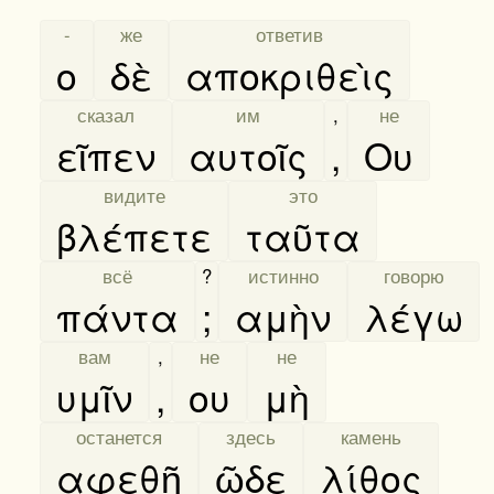
[
-
]
[
же
]
[
ответив
]
ο
δὲ
αποκριθεὶς
[
сказал
]
[
им
]
,
[
не
]
εῖπεν
αυτοῖς
,
Ου
[
видите
]
[
это
]
βλέπετε
ταῦτα
[
всё
]
?
[
истинно
]
[
говорю
]
πάντα
;
αμὴν
λέγω
[
вам
]
,
[
не
]
[
не
]
υμῖν
,
ου
μὴ
[
останется
]
[
здесь
]
[
камень
]
αφεθῆ
ῶδε
λίθος