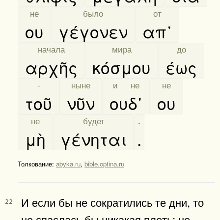
[
не
]
[
было
]
[
от
]
ου
γέγονεν
απ᾿
[
начала
]
[
мира
]
[
до
]
αρχῆς
κόσμου
έως
[
-
]
[
ныне
]
[
и не
]
[
не
]
τοῦ
νῦν
ουδ᾿
ου
[
не
]
[
будет
]
.
μὴ
γένηται
.
Толкование:
abyka.ru
,
bible.optina.ru
И если бы не сократились те дни, то
22
не спаслась бы никакая плоть; но