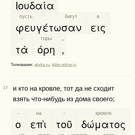
Ιουδαία
[
пусть бегут
]
[
в
]
φευγέτωσαν
εις
[
-
]
[
горы
]
,
τὰ
όρη
,
Толкование:
abyka.ru
,
bible.optina.ru
и кто на кровле, тот да не сходит
17
взять что-нибудь из дома своего;
[
-
]
[
на
]
[
-
]
[
кровле
]
ο
επὶ
τοῦ
δώματος
[
не
]
[
пусть не сходит
]
[
взять
]