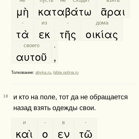
μὴ
καταβάτω
ᾶραι
[
-
]
[
из
]
[
-
]
[
дома
]
τὰ
εκ
τῆς
οικίας
[
своего
]
,
αυτοῦ
,
Толкование:
abyka.ru
,
bible.optina.ru
и кто на поле, тот да не обращается
18
назад взять одежды свои.
[
и
]
[
-
]
[
в
]
[
-
]
καὶ
ο
εν
τῶ