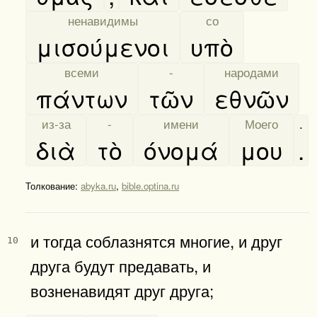
[
ненавидимы
]
[
со
]
μισούμενοι
υπὸ
[
всеми
]
[
-
]
[
народами
]
πάντων
τῶν
εθνῶν
[
из-за
]
[
-
]
[
имени
]
[
Моего
]
.
διὰ
τὸ
όνομά
μου
.
Толкование:
abyka.ru
,
bible.optina.ru
и тогда соблазнятся многие, и друг
10
друга будут предавать, и
возненавидят друг друга;