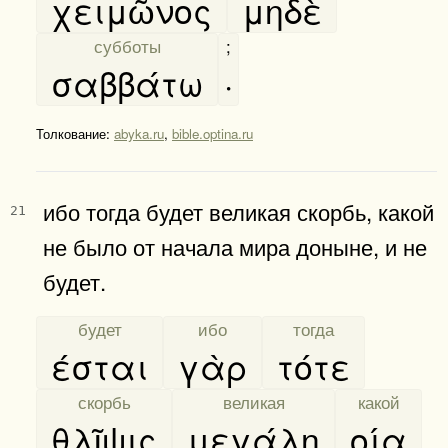
χειμῶνος
μηδὲ
[
субботы
]
;
σαββάτω
·
Толкование:
abyka.ru
,
bible.optina.ru
ибо тогда будет великая скорбь, какой
21
не было от начала мира доныне, и не
будет.
[
будет
]
[
ибо
]
[
тогда
]
έσται
γὰρ
τότε
[
скорбь
]
[
великая
]
[
какой
]
θλῖψις
μεγάλη
οία