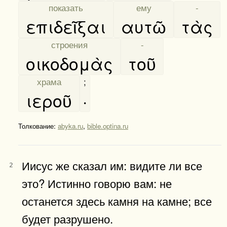
[
показать
]
[
ему
]
[
-
]
επιδεῖξαι
αυτῶ
τὰς
[
строения
]
[
-
]
οικοδομὰς
τοῦ
[
храма
]
;
ιεροῦ
·
Толкование:
abyka.ru
,
bible.optina.ru
Иисус же сказал им: видите ли все
2
это? Истинно говорю вам: не
останется здесь камня на камне; все
будет разрушено.