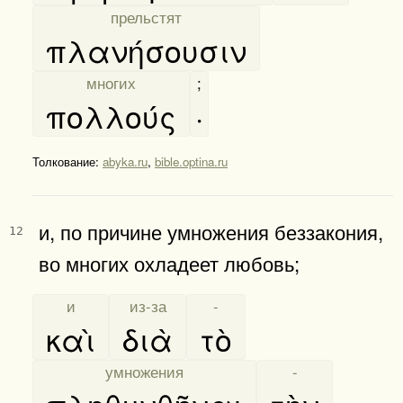
[
прельстят
]
πλανήσουσιν
[
многих
]
;
πολλούς
·
Толкование:
abyka.ru
,
bible.optina.ru
и, по причине умножения беззакония,
12
во многих охладеет любовь;
[
и
]
[
из-за
]
[
-
]
καὶ
διὰ
τὸ
[
умножения
]
[
-
]