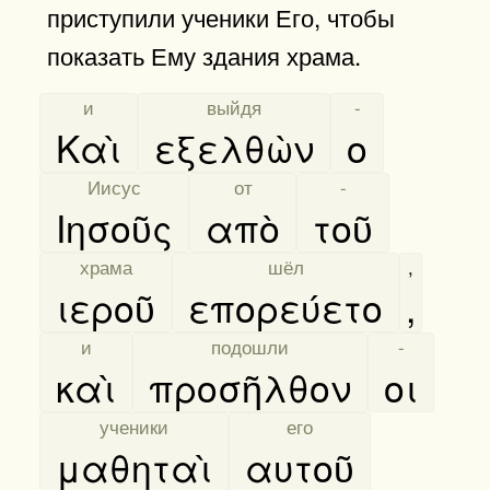
приступили ученики Его, чтобы
показать Ему здания храма.
[
и
]
[
выйдя
]
[
-
]
Καὶ
εξελθὼν
ο
[
Иисус
]
[
от
]
[
-
]
Ιησοῦς
απὸ
τοῦ
[
храма
]
[
шёл
]
,
ιεροῦ
επορεύετο
,
[
и
]
[
подошли
]
[
-
]
καὶ
προσῆλθον
οι
[
ученики
]
[
его
]
μαθηταὶ
αυτοῦ