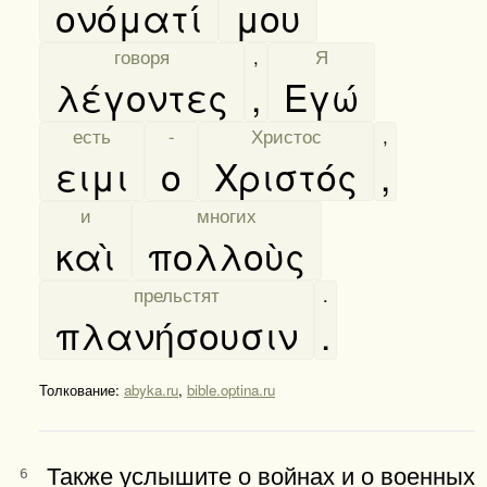
ονόματί
μου
[
говоря
]
,
[
Я
]
λέγοντες
,
Εγώ
[
есть
]
[
-
]
[
Христос
]
,
ειμι
ο
Χριστός
,
[
и
]
[
многих
]
καὶ
πολλοὺς
[
прельстят
]
.
πλανήσουσιν
.
Толкование:
abyka.ru
,
bible.optina.ru
Также услышите о войнах и о военных
6