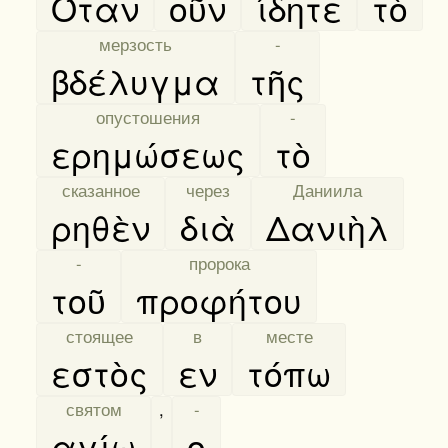
Όταν
οῦν
ίδητε
τὸ
[
мерзость
]
[
-
]
βδέλυγμα
τῆς
[
опустошения
]
[
-
]
ερημώσεως
τὸ
[
сказанное
]
[
через
]
[
Даниила
]
ρηθὲν
διὰ
Δανιὴλ
[
-
]
[
пророка
]
τοῦ
προφήτου
[
стоящее
]
[
в
]
[
месте
]
εστὸς
εν
τόπω
[
святом
]
,
[
-
]
αγίω
,
ο