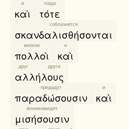
[
и
]
[
тогда
]
καὶ
τότε
[
соблазнятся
]
σκανδαλισθήσονται
[
многие
]
[
и
]
πολλοὶ
καὶ
[
друг друга
]
αλλήλους
[
предадут
]
[
и
]
παραδώσουσιν
καὶ
[
возненавидят
]
μισήσουσιν
[
друг друга
]
;