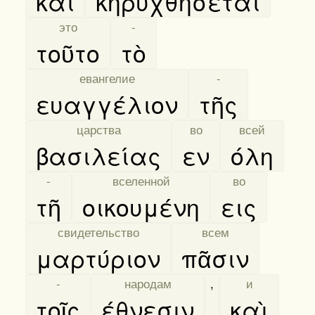
καὶ
κηρυχθήσεται
[
это
]
[
-
]
τοῦτο
τὸ
[
евангелие
]
[
-
]
ευαγγέλιον
τῆς
[
царства
]
[
во
]
[
всей
]
βασιλείας
εν
όλη
[
-
]
[
вселенной
]
[
во
]
τῆ
οικουμένη
εις
[
свидетельство
]
[
всем
]
μαρτύριον
πᾶσιν
[
-
]
[
народам
]
,
[
и
]
τοῖς
έθνεσιν
,
καὶ