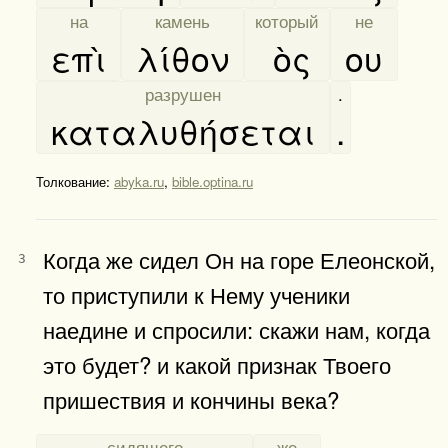
[
на
]
[
камень
]
[
который
]
[
не
]
επὶ
λίθον
ὸς
ου
[
разрушен
]
.
καταλυθήσεται
.
Толкование:
abyka.ru
,
bible.optina.ru
Когда же сидел Он на горе Елеонской,
3
то приступили к Нему ученики
наедине и спросили: скажи нам, когда
это будет? и какой признак Твоего
пришествия и кончины века?
[
сидящего
]
[
же
]