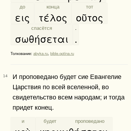
[
до
]
[
конца
]
[
тот
]
εις
τέλος
οῦτος
[
спасётся
]
.
σωθήσεται
.
Толкование:
abyka.ru
,
bible.optina.ru
И проповедано будет сие Евангелие
14
Царствия по всей вселенной, во
свидетельство всем народам; и тогда
придет конец.
[
и
]
[
будет проповедано
]