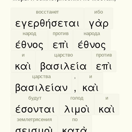
[
восстанет
]
[
ибо
]
εγερθήσεται
γὰρ
[
народ
]
[
против
]
[
народа
]
έθνος
επὶ
έθνος
[
и
]
[
царство
]
[
против
]
καὶ
βασιλεία
επὶ
[
царства
]
,
[
и
]
βασιλείαν
,
καὶ
[
будут
]
[
голод
]
[
и
]
έσονται
λιμοὶ
καὶ
[
землетрясения
]
[
по
]
σεισμοὶ
κατὰ