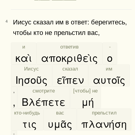
Иисус сказал им в ответ: берегитесь,
4
чтобы кто не прельстил вас,
[
и
]
[
ответив
]
[
-
]
καὶ
αποκριθεὶς
ο
[
Иисус
]
[
сказал
]
[
им
]
Ιησοῦς
εῖπεν
αυτοῖς
,
[
смотрите
]
[
[чтобы] не
]
,
Βλέπετε
μή
[
кто-нибудь
]
[
вас
]
[
прельстил
]
τις
υμᾶς
πλανήση
;