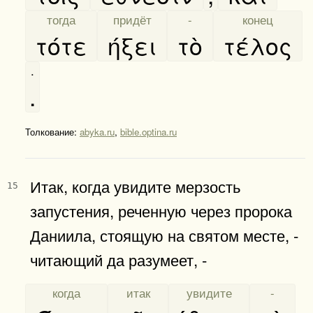
[
тогда
]
[
придёт
]
[
-
]
[
конец
]
τότε
ήξει
τὸ
τέλος
.
.
Толкование:
abyka.ru
,
bible.optina.ru
Итак, когда увидите мерзость
15
запустения, реченную через пророка
Даниила, стоящую на святом месте, -
читающий да разумеет, -
[
когда
]
[
итак
]
[
увидите
]
[
-
]