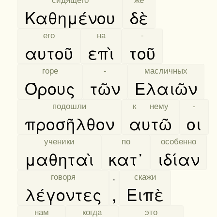
Καθημένου
δὲ
[
его
]
[
на
]
[
-
]
αυτοῦ
επὶ
τοῦ
[
горе
]
[
-
]
[
масличных
]
Όρους
τῶν
Ελαιῶν
[
подошли
]
[
к нему
]
[
-
]
προσῆλθον
αυτῶ
οι
[
ученики
]
[
по
]
[
особенно
]
μαθηταὶ
κατ᾿
ιδίαν
[
говоря
]
,
[
скажи
]
λέγοντες
,
Ειπὲ
[
нам
]
[
когда
]
[
это
]