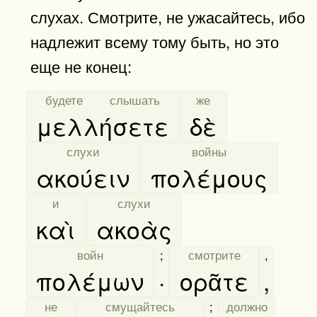
слухах. Смотрите, не ужасайтесь, ибо
надлежит всему тому быть, но это
еще не конец:
[
будете слышать
]
[
же
]
μελλήσετε
δὲ
[
слухи
]
[
войны
]
ακούειν
πολέμους
[
и
]
[
слухи
]
καὶ
ακοὰς
[
войн
]
;
[
смотрите
]
,
πολέμων
·
ορᾶτε
,
[
не
]
[
смущайтесь
]
;
[
должно
]