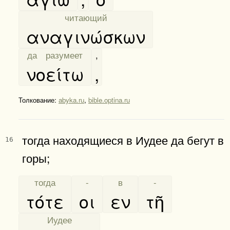
[
читающий
]
αναγινώσκων
[
да разумеет
]
,
νοείτω
,
Толкование:
abyka.ru
,
bible.optina.ru
тогда находящиеся в Иудее да бегут в
16
горы;
[
тогда
]
[
-
]
[
в
]
[
-
]
τότε
οι
εν
τῆ
[
Иудее
]