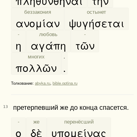
πληθυνθῆναι
τὴν
[
беззакония
]
[
остынет
]
ανομίαν
ψυγήσεται
[
-
]
[
любовь
]
[
-
]
η
αγάπη
τῶν
[
многих
]
.
πολλῶν
.
Толкование:
abyka.ru
,
bible.optina.ru
претерпевший же до конца спасется.
13
[
-
]
[
же
]
[
перенёсший
]
ο
δὲ
υπομείνας