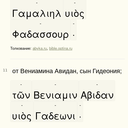
-
-
Γαμαλιηλ
υιὸς
-
-
Φαδασσουρ
·
Толкование:
abyka.ru
,
bible.optina.ru
от Вениамина Авидан, сын Гидеония;
11
-
-
-
τῶν
Βενιαμιν
Αβιδαν
-
-
-
υιὸς
Γαδεωνι
·