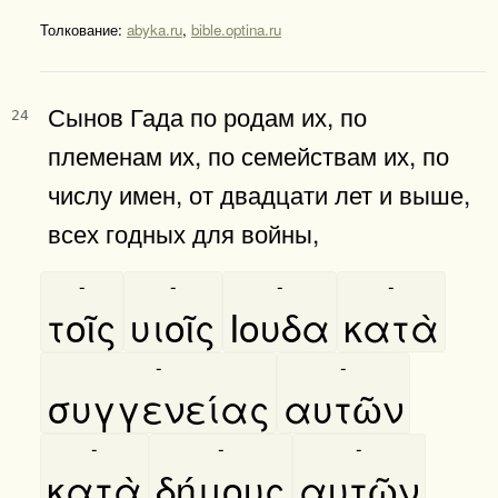
Толкование:
abyka.ru
,
bible.optina.ru
Сынов Гада по родам их, по
24
племенам их, по семействам их, по
числу имен, от двадцати лет и выше,
всех годных для войны,
-
-
-
-
τοῖς
υιοῖς
Ιουδα
κατὰ
-
-
συγγενείας
αυτῶν
-
-
-
κατὰ
δήμους
αυτῶν