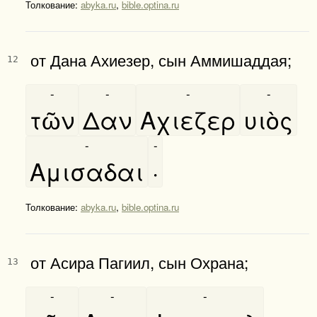
Толкование:
abyka.ru
,
bible.optina.ru
от Дана Ахиезер, сын Аммишаддая;
12
-
-
-
-
τῶν
Δαν
Αχιεζερ
υιὸς
-
-
Αμισαδαι
·
Толкование:
abyka.ru
,
bible.optina.ru
от Асира Пагиил, сын Охрана;
13
-
-
-