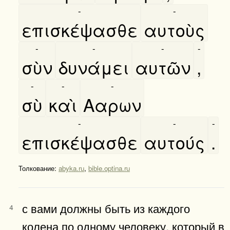
-
-
επισκέψασθε
αυτοὺς
-
-
-
-
σὺν
δυνάμει
αυτῶν
,
-
-
-
σὺ
καὶ
Ααρων
-
-
-
επισκέψασθε
αυτούς
.
Толкование:
abyka.ru
,
bible.optina.ru
с вами должны быть из каждого
4
колена по одному человеку, который в