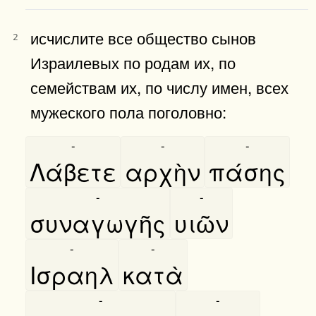
исчислите все общество сынов
2
Израилевых по родам их, по
семействам их, по числу имен, всех
мужеского пола поголовно:
-
-
-
Λάβετε
αρχὴν
πάσης
-
-
συναγωγῆς
υιῶν
-
-
Ισραηλ
κατὰ
-
-