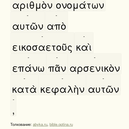
αριθμὸν
ονομάτων
-
-
αυτῶν
απὸ
-
-
εικοσαετοῦς
καὶ
-
-
-
επάνω
πᾶν
αρσενικὸν
-
-
-
κατὰ
κεφαλὴν
αυτῶν
-
,
Толкование:
abyka.ru
,
bible.optina.ru