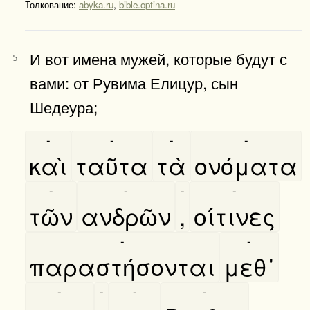
Толкование:
abyka.ru
,
bible.optina.ru
И вот имена мужей, которые будут с
5
вами: от Рувима Елицур, сын
Шедеура;
-
-
-
-
καὶ
ταῦτα
τὰ
ονόματα
-
-
-
-
τῶν
ανδρῶν
,
οίτινες
-
-
παραστήσονται
μεθ᾿
-
-
-
-