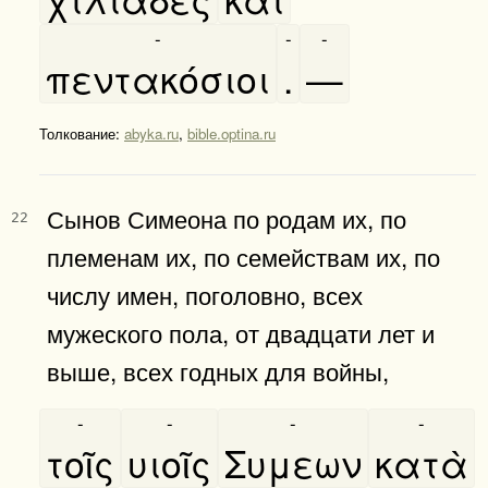
-
-
-
πεντακόσιοι
.
—
Толкование:
abyka.ru
,
bible.optina.ru
Сынов Симеона по родам их, по
22
племенам их, по семействам их, по
числу имен, поголовно, всех
мужеского пола, от двадцати лет и
выше, всех годных для войны,
-
-
-
-
τοῖς
υιοῖς
Συμεων
κατὰ