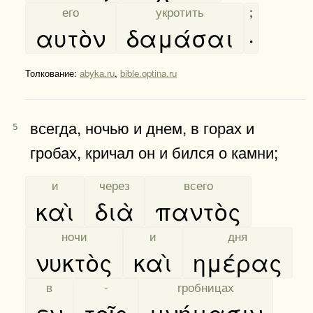
[
его
]
[
укротить
]
;
αυτὸν
δαμάσαι
·
Толкование:
abyka.ru
,
bible.optina.ru
всегда, ночью и днем, в горах и
5
гробах, кричал он и бился о камни;
[
и
]
[
через
]
[
всего
]
καὶ
διὰ
παντὸς
[
ночи
]
[
и
]
[
дня
]
νυκτὸς
καὶ
ημέρας
[
в
]
[
-
]
[
гробницах
]
εν
τοῖς
μνήμασιν