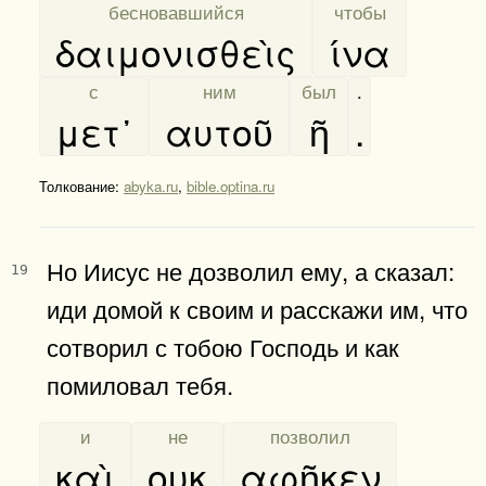
[
бесновавшийся
]
[
чтобы
]
δαιμονισθεὶς
ίνα
[
с
]
[
ним
]
[
был
]
.
μετ᾿
αυτοῦ
ῆ
.
Толкование:
abyka.ru
,
bible.optina.ru
Но Иисус не дозволил ему, а сказал:
19
иди домой к своим и расскажи им, что
сотворил с тобою Господь и как
помиловал тебя.
[
и
]
[
не
]
[
позволил
]
καὶ
ουκ
αφῆκεν