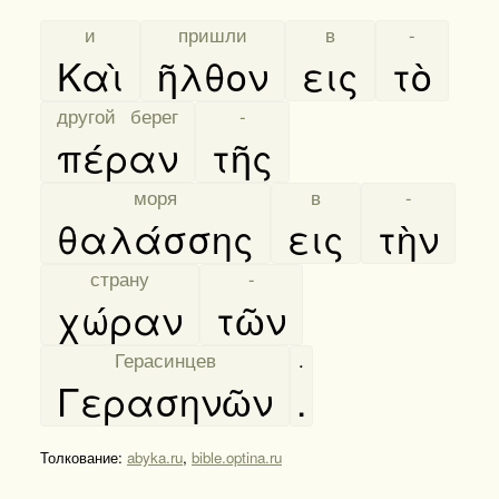
[
и
]
[
пришли
]
[
в
]
[
-
]
Καὶ
ῆλθον
εις
τὸ
[
другой берег
]
[
-
]
πέραν
τῆς
[
моря
]
[
в
]
[
-
]
θαλάσσης
εις
τὴν
[
страну
]
[
-
]
χώραν
τῶν
[
Герасинцев
]
.
Γερασηνῶν
.
Толкование:
abyka.ru
,
bible.optina.ru