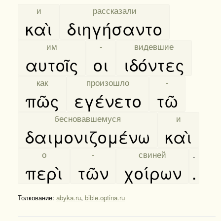
[
и
]
[
рассказали
]
καὶ
διηγήσαντο
[
им
]
[
-
]
[
видевшие
]
αυτοῖς
οι
ιδόντες
[
как
]
[
произошло
]
[
-
]
πῶς
εγένετο
τῶ
[
бесновавшемуся
]
[
и
]
δαιμονιζομένω
καὶ
[
о
]
[
-
]
[
свиней
]
.
περὶ
τῶν
χοίρων
.
Толкование:
abyka.ru
,
bible.optina.ru