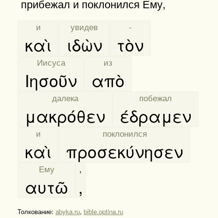
прибежал и поклонился Ему,
[
и
]
[
увидев
]
[
-
]
καὶ
ιδὼν
τὸν
[
Иисуса
]
[
из
]
Ιησοῦν
απὸ
[
далека
]
[
побежал
]
μακρόθεν
έδραμεν
[
и
]
[
поклонился
]
καὶ
προσεκύνησεν
[
Ему
]
,
αυτῶ
,
Толкование:
abyka.ru
,
bible.optina.ru