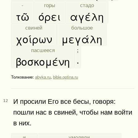
[
-
]
[
горы
]
[
стадо
]
τῶ
όρει
αγέλη
[
свиней
]
[
большое
]
χοίρων
μεγάλη
[
пасшееся
]
;
βοσκομένη
·
Толкование:
abyka.ru
,
bible.optina.ru
И просили Его все бесы, говоря:
12
пошли нас в свиней, чтобы нам войти
в них.
[
и
]
[
умоляли
]