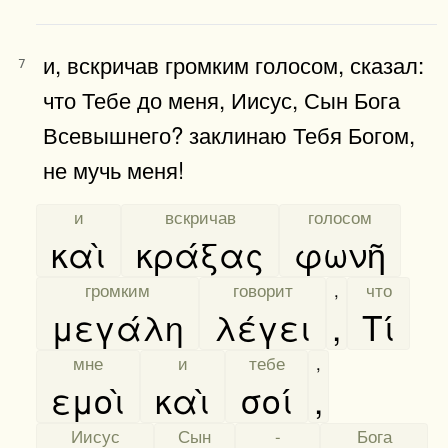
и, вскричав громким голосом, сказал:
7
что Тебе до меня, Иисус, Сын Бога
Всевышнего? заклинаю Тебя Богом,
не мучь меня!
[
и
]
[
вскричав
]
[
голосом
]
καὶ
κράξας
φωνῆ
[
громким
]
[
говорит
]
,
[
что
]
μεγάλη
λέγει
,
Τί
[
мне
]
[
и
]
[
тебе
]
,
εμοὶ
καὶ
σοί
,
[
Иисус
]
[
Сын
]
[
-
]
[
Бога
]