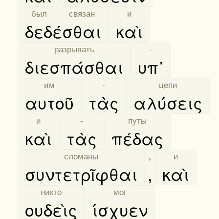
[
был связан
]
[
и
]
δεδέσθαι
καὶ
[
разрывать
]
[
-
]
διεσπάσθαι
υπ᾿
[
им
]
[
-
]
[
цепи
]
αυτοῦ
τὰς
αλύσεις
[
и
]
[
-
]
[
путы
]
καὶ
τὰς
πέδας
[
сломаны
]
,
[
и
]
συντετρῖφθαι
,
καὶ
[
никто
]
[
мог
]
ουδεὶς
ίσχυεν