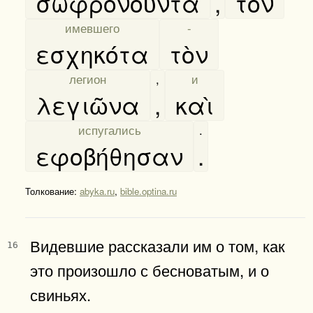
σωφρονοῦντα
,
τὸν
[
имевшего
]
[
-
]
εσχηκότα
τὸν
[
легион
]
,
[
и
]
λεγιῶνα
,
καὶ
[
испугались
]
.
εφοβήθησαν
.
Толкование:
abyka.ru
,
bible.optina.ru
Видевшие рассказали им о том, как
16
это произошло с бесноватым, и о
свиньях.