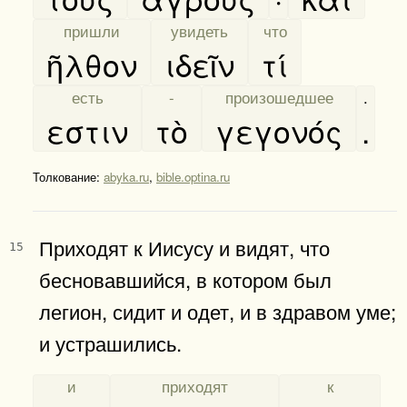
[
пришли
]
[
увидеть
]
[
что
]
ῆλθον
ιδεῖν
τί
[
есть
]
[
-
]
[
произошедшее
]
.
εστιν
τὸ
γεγονός
.
Толкование:
abyka.ru
,
bible.optina.ru
Приходят к Иисусу и видят, что
15
бесновавшийся, в котором был
легион, сидит и одет, и в здравом уме;
и устрашились.
[
и
]
[
приходят
]
[
к
]