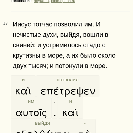
Толкование:
abyka.ru
,
bible.optina.ru
Иисус тотчас позволил им. И
13
нечистые духи, выйдя, вошли в
свиней; и устремилось стадо с
крутизны в море, а их было около
двух тысяч; и потонули в море.
[
и
]
[
позволил
]
καὶ
επέτρεψεν
[
им
]
.
[
и
]
αυτοῖς
.
καὶ
[
выйдя
]
[
-
]