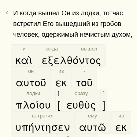
И когда вышел Он из лодки, тотчас
2
встретил Его вышедший из гробов
человек, одержимый нечистым духом,
[
и
]
[
когда вышел
]
καὶ
εξελθόντος
[
он
]
[
из
]
[
-
]
αυτοῦ
εκ
τοῦ
[
лодки
]
[
[
сразу
]
]
πλοίου
[
ευθὺς
]
[
встретил
]
[
ему
]
[
из
]
υπήντησεν
αυτῶ
εκ