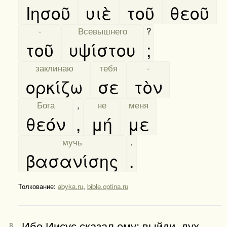
Ιησοῦ
υιὲ
τοῦ
θεοῦ
[
-
]
[
Всевышнего
]
?
τοῦ
υψίστου
;
[
заклинаю
]
[
тебя
]
[
-
]
ορκίζω
σε
τὸν
[
Бога
]
,
[
не
]
[
меня
]
θεόν
,
μή
με
[
мучь
]
.
βασανίσης
.
Толкование:
abyka.ru
,
bible.optina.ru
Ибо Иисус сказал ему: выйди, дух
8