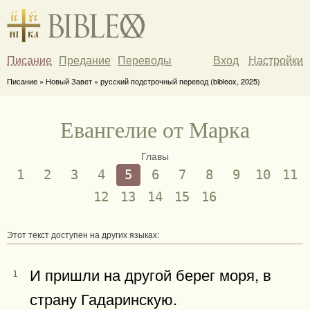
Писание
Предание
Переводы
Вход
Настройки
Писание » Новый Завет » русский подстрочный перевод (bibleox, 2025)
Евангелие от Марка
Главы
1
2
3
4
5
6
7
8
9
10
11
12
13
14
15
16
Этот текст доступен на других языках:
И пришли на другой берег моря, в
1
страну Гадаринскую.