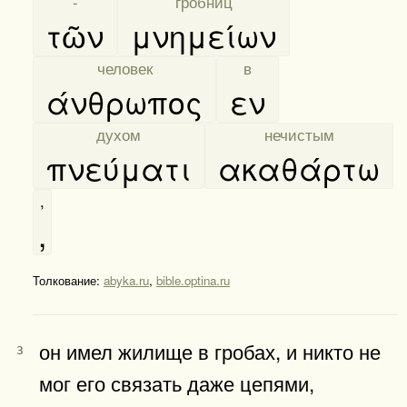
[
-
]
[
гробниц
]
τῶν
μνημείων
[
человек
]
[
в
]
άνθρωπος
εν
[
духом
]
[
нечистым
]
πνεύματι
ακαθάρτω
,
,
Толкование:
abyka.ru
,
bible.optina.ru
он имел жилище в гробах, и никто не
3
мог его связать даже цепями,