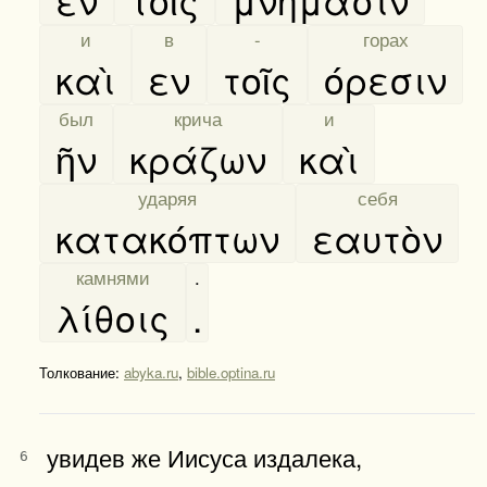
[
и
]
[
в
]
[
-
]
[
горах
]
καὶ
εν
τοῖς
όρεσιν
[
был
]
[
крича
]
[
и
]
ῆν
κράζων
καὶ
[
ударяя
]
[
себя
]
κατακόπτων
εαυτὸν
[
камнями
]
.
λίθοις
.
Толкование:
abyka.ru
,
bible.optina.ru
увидев же Иисуса издалека,
6