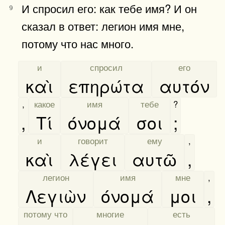
И спросил его: как тебе имя? И он
9
сказал в ответ: легион имя мне,
потому что нас много.
[
и
]
[
спросил
]
[
его
]
καὶ
επηρώτα
αυτόν
,
[
какое
]
[
имя
]
[
тебе
]
?
,
Τί
όνομά
σοι
;
[
и
]
[
говорит
]
[
ему
]
,
καὶ
λέγει
αυτῶ
,
[
легион
]
[
имя
]
[
мне
]
,
Λεγιὼν
όνομά
μοι
,
[
потому что
]
[
многие
]
[
есть
]