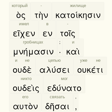
[
который
]
[
-
]
[
жилище
]
ὸς
τὴν
κατοίκησιν
[
имел
]
[
в
]
[
-
]
εῖχεν
εν
τοῖς
[
гробницах
]
;
[
и
]
μνήμασιν
·
καὶ
[
и не
]
[
цепью
]
[
уже не
]
ουδὲ
αλύσει
ουκέτι
[
никто
]
[
мог
]
ουδεὶς
εδύνατο
[
его
]
[
связать
]
,
αυτὸν
δῆσαι
,