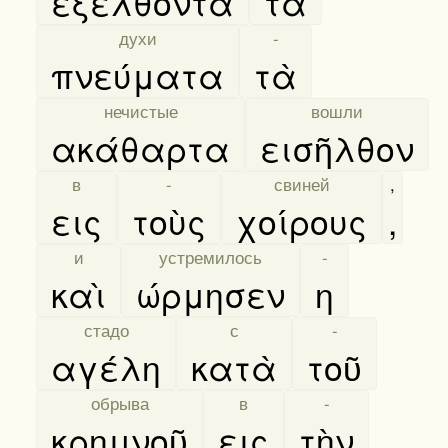
εξελθόντα
τὰ
[
духи
]
[
-
]
πνεύματα
τὰ
[
нечистые
]
[
вошли
]
ακάθαρτα
εισῆλθον
[
в
]
[
-
]
[
свиней
]
,
εις
τοὺς
χοίρους
,
[
и
]
[
устремилось
]
[
-
]
καὶ
ώρμησεν
η
[
стадо
]
[
с
]
[
-
]
αγέλη
κατὰ
τοῦ
[
обрыва
]
[
в
]
[
-
]
κρημνοῦ
εις
τὴν