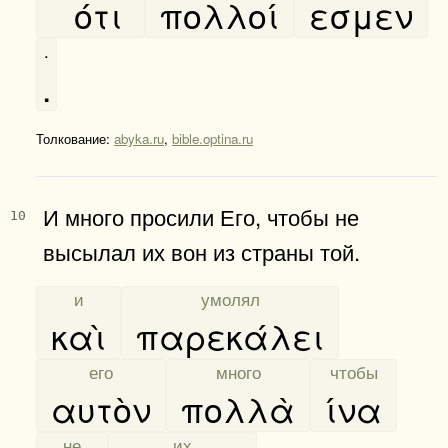
ότι
πολλοί
εσμεν
.
.
Толкование:
abyka.ru
,
bible.optina.ru
И много просили Его, чтобы не
10
высылал их вон из страны той.
[
и
]
[
умолял
]
καὶ
παρεκάλει
[
его
]
[
много
]
[
чтобы
]
αυτὸν
πολλὰ
ίνα
[
не
]
[
их
]