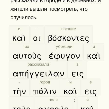
жители вышли посмотреть, что
случилось.
[
и
]
[
-
]
[
пасшие
]
καὶ
οι
βόσκοντες
[
их
]
[
убежали
]
[
и
]
αυτοὺς
έφυγον
καὶ
[
рассказали
]
[
в
]
απήγγειλαν
εις
[
-
]
[
город
]
[
и
]
[
в
]
τὴν
πόλιν
καὶ
εις
[
-
]
[
поля
]
;
[
и
]
τοὺς
αγρούς
·
καὶ