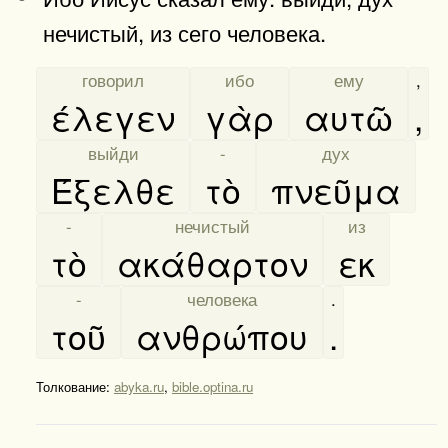
нечистый, из сего человека.
[
говорил
]
[
ибо
]
[
ему
]
,
έλεγεν
γὰρ
αυτῶ
,
[
выйди
]
[
-
]
[
дух
]
Έξελθε
τὸ
πνεῦμα
[
-
]
[
нечистый
]
[
из
]
τὸ
ακάθαρτον
εκ
[
-
]
[
человека
]
.
τοῦ
ανθρώπου
.
Толкование:
abyka.ru
,
bible.optina.ru