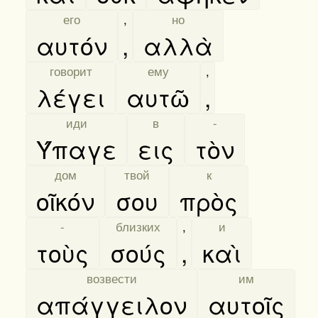
[
его
]
,
[
но
]
αυτόν
,
αλλὰ
[
говорит
]
[
ему
]
,
λέγει
αυτῶ
,
[
иди
]
[
в
]
[
-
]
Ύπαγε
εις
τὸν
[
дом
]
[
твой
]
[
к
]
οῖκόν
σου
πρὸς
[
-
]
[
близких
]
,
[
и
]
τοὺς
σούς
,
καὶ
[
возвести
]
[
им
]
απάγγειλον
αυτοῖς