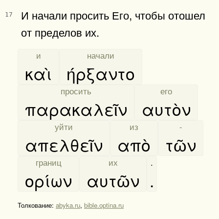
И начали просить Его, чтобы отошел
17
от пределов их.
[
и
]
[
начали
]
καὶ
ήρξαντο
[
просить
]
[
его
]
παρακαλεῖν
αυτὸν
[
уйти
]
[
из
]
[
-
]
απελθεῖν
απὸ
τῶν
[
границ
]
[
их
]
.
ορίων
αυτῶν
.
Толкование:
abyka.ru
,
bible.optina.ru