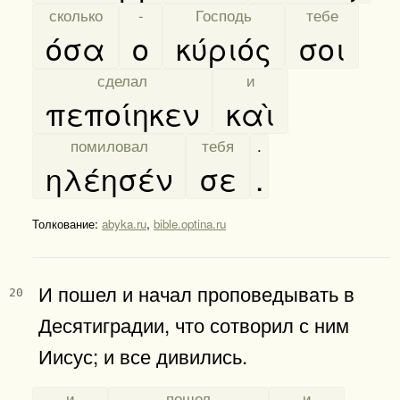
[
сколько
]
[
-
]
[
Господь
]
[
тебе
]
όσα
ο
κύριός
σοι
[
сделал
]
[
и
]
πεποίηκεν
καὶ
[
помиловал
]
[
тебя
]
.
ηλέησέν
σε
.
Толкование:
abyka.ru
,
bible.optina.ru
И пошел и начал проповедывать в
20
Десятиградии, что сотворил с ним
Иисус; и все дивились.
[
и
]
[
пошел
]
[
и
]