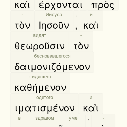
καὶ
έρχονται
πρὸς
[
-
]
[
Иисуса
]
,
[
и
]
τὸν
Ιησοῦν
,
καὶ
[
видят
]
[
-
]
θεωροῦσιν
τὸν
[
бесновавшегося
]
δαιμονιζόμενον
[
сидящего
]
καθήμενον
[
одетого
]
[
и
]
ιματισμένον
καὶ
[
в здравом уме
]
,
[
-
]