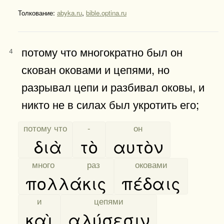
Толкование:
abyka.ru
,
bible.optina.ru
потому что многократно был он
4
скован оковами и цепями, но
разрывал цепи и разбивал оковы, и
никто не в силах был укротить его;
[
потому что
]
[
-
]
[
он
]
διὰ
τὸ
αυτὸν
[
много раз
]
[
оковами
]
πολλάκις
πέδαις
[
и
]
[
цепями
]
καὶ
αλύσεσιν