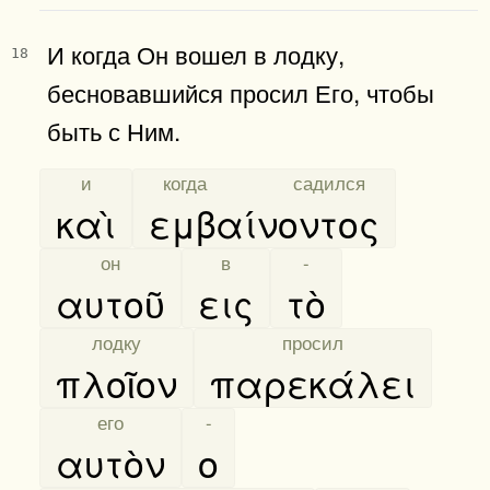
И когда Он вошел в лодку,
18
бесновавшийся просил Его, чтобы
быть с Ним.
[
и
]
[
когда садился
]
καὶ
εμβαίνοντος
[
он
]
[
в
]
[
-
]
αυτοῦ
εις
τὸ
[
лодку
]
[
просил
]
πλοῖον
παρεκάλει
[
его
]
[
-
]
αυτὸν
ο