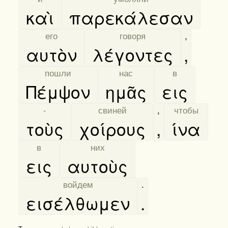
καὶ
παρεκάλεσαν
[
его
]
[
говоря
]
,
αυτὸν
λέγοντες
,
[
пошли
]
[
нас
]
[
в
]
Πέμψον
ημᾶς
εις
[
-
]
[
свиней
]
,
[
чтобы
]
τοὺς
χοίρους
,
ίνα
[
в
]
[
них
]
εις
αυτοὺς
[
войдем
]
.
εισέλθωμεν
.