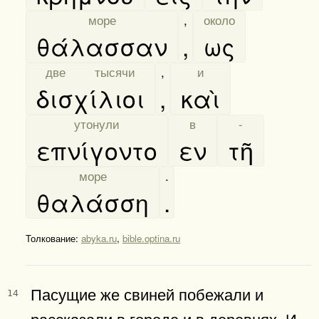
[
море
]
,
[
около
]
θάλασσαν
,
ως
[
две тысячи
]
,
[
и
]
δισχίλιοι
,
καὶ
[
утонули
]
[
в
]
[
-
]
επνίγοντο
εν
τῆ
[
море
]
.
θαλάσση
.
Толкование:
abyka.ru
,
bible.optina.ru
Пасущие же свиней побежали и
14
рассказали в городе и в деревнях. И