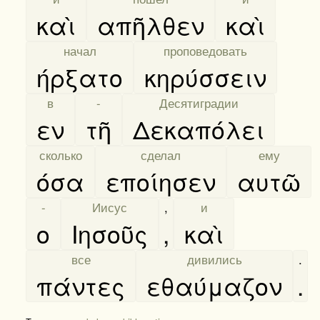
καὶ
απῆλθεν
καὶ
[
начал
]
[
проповедовать
]
ήρξατο
κηρύσσειν
[
в
]
[
-
]
[
Десятиградии
]
εν
τῆ
Δεκαπόλει
[
сколько
]
[
сделал
]
[
ему
]
όσα
εποίησεν
αυτῶ
[
-
]
[
Иисус
]
,
[
и
]
ο
Ιησοῦς
,
καὶ
[
все
]
[
дивились
]
.
πάντες
εθαύμαζον
.