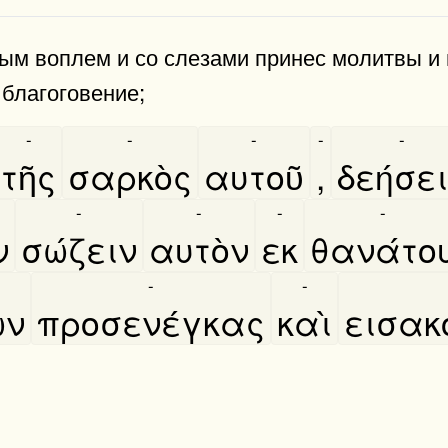
ным воплем и со слезами принес молитвы и
 благоговение;
-
-
-
-
-
τῆς
σαρκὸς
αυτοῦ
,
δεήσε
-
-
-
-
ν
σώζειν
αυτὸν
εκ
θανάτο
-
-
ων
προσενέγκας
καὶ
εισακ