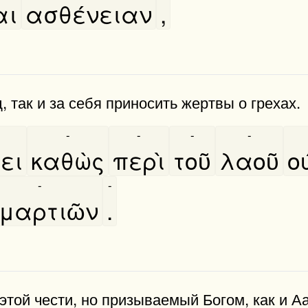
αι
ασθένειαν
,
, так и за себя приносить жертвы о грехах.
-
-
-
-
ει
καθὼς
περὶ
τοῦ
λαοῦ
ο
-
-
μαρτιῶν
.
этой чести, но призываемый Богом, как и А