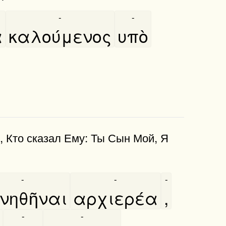
-
-
̀
καλούμενος
υπὸ
, Кто сказал Ему: Ты Сын Мой, Я
-
-
-
νηθῆναι
αρχιερέα
,
-
-