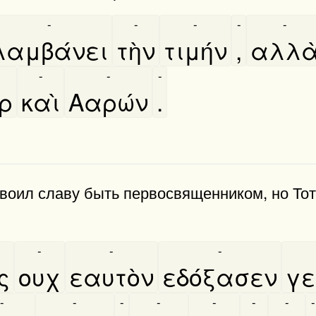
-
-
-
-
-
λαμβάνει
τὴν
τιμήν
,
αλλα
-
-
-
ρ
καὶ
Ααρών
.
воил славу быть первосвященником, но Тот
-
-
-
ς
ουχ
εαυτὸν
εδόξασεν
γε
-
-
-
-
-
-
-
-