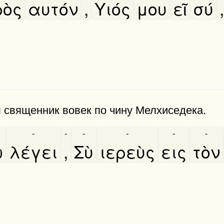
ὸς
αυτόν
,
Υιός
μου
εῖ
σύ
,
Ты священник вовек по чину Мелхиседека.
-
-
-
-
-
-
ω
λέγει
,
Σὺ
ιερεὺς
εις
τὸν