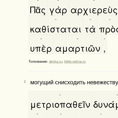
Πᾶς
γὰρ
αρχιερεὺς
-
-
-
καθίσταται
τὰ
πρὸ
-
-
-
υπὲρ
αμαρτιῶν
,
Толкование:
abyka.ru
,
bible.optina.ru
могущий снисходить невежеств
2
-
-
μετριοπαθεῖν
δυνά
-
-
-