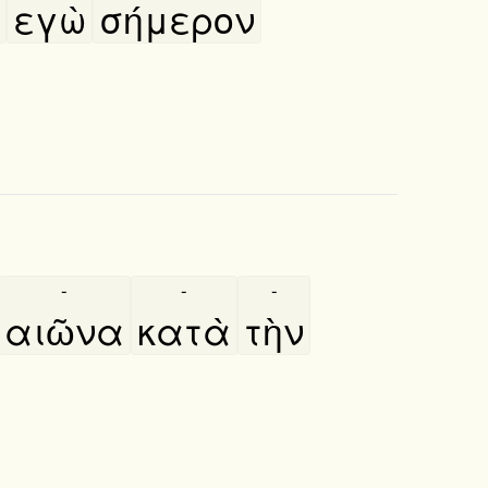
εγὼ
σήμερον
-
-
-
αιῶνα
κατὰ
τὴν