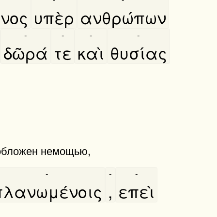
νος
υπὲρ
ανθρώπων
-
-
-
-
δῶρά
τε
καὶ
θυσίας
 обложен немощью,
-
-
-
πλανωμένοις
,
επεὶ