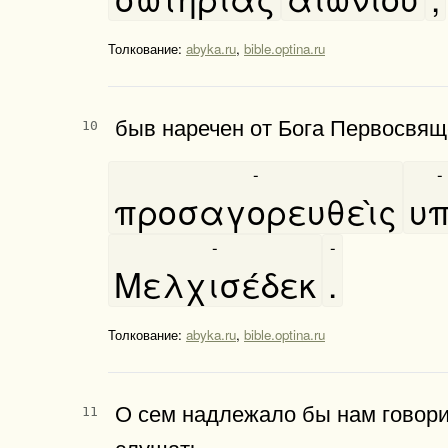
Толкование:
abyka.ru
,
bible.optina.ru
быв наречен от Бога Первосвящ
10
-
-
προσαγορευθεὶς
υπ
-
-
Μελχισέδεκ
.
Толкование:
abyka.ru
,
bible.optina.ru
О сем надлежало бы нам говорит
11
слушать.