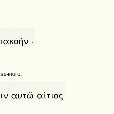
-
-
πακοήν
·
вечного,
-
-
ιν
αυτῶ
αίτιος