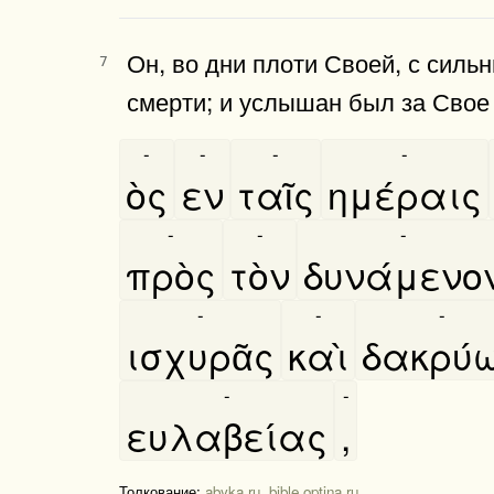
Он, во дни плоти Своей, с силь
7
смерти; и услышан был за Свое
-
-
-
-
ὸς
εν
ταῖς
ημέραις
-
-
-
πρὸς
τὸν
δυνάμενο
-
-
-
ισχυρᾶς
καὶ
δακρύ
-
-
ευλαβείας
,
Толкование:
abyka.ru
,
bible.optina.ru