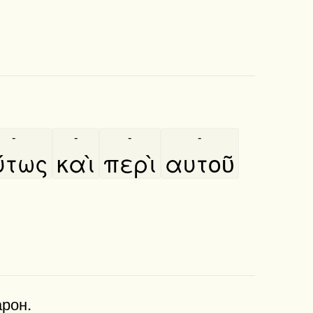
-
-
-
-
ύτως
καὶ
περὶ
αυτοῦ
арон.