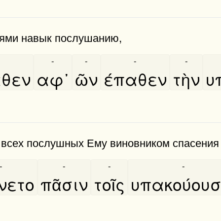
иями навык послушанию,
-
-
-
-
-
αθεν
αφ᾿
ῶν
έπαθεν
τὴν
υ
 всех послушных Ему виновником спасения 
-
-
-
-
́νετο
πᾶσιν
τοῖς
υπακούουσ