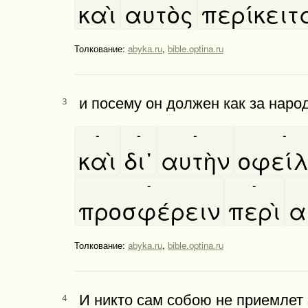
καὶ
αυτὸς
περίκειτ
Толкование:
abyka.ru
,
bible.optina.ru
и посему он должен как за народ
3
-
-
-
-
καὶ
δι᾿
αυτὴν
οφείλ
-
-
προσφέρειν
περὶ
α
Толкование:
abyka.ru
,
bible.optina.ru
И никто сам собою не приемлет 
4