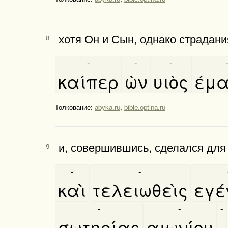
хотя Он и Сын, однако страдан
8
-
-
-
καίπερ
ὼν
υιὸς
έμ
Толкование:
abyka.ru
,
bible.optina.ru
и, совершившись, сделался для
9
-
-
καὶ
τελειωθεὶς
εγε
-
-
-
σωτηρίας
αιωνίου
,