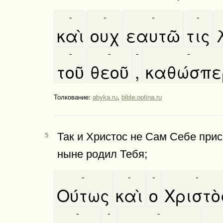
-
-
-
-
καὶ
ουχ
εαυτῶ
τις
-
-
-
-
τοῦ
θεοῦ
,
καθώσπε
Толкование:
abyka.ru
,
bible.optina.ru
Так и Христос не Сам Себе прис
5
ныне родил Тебя;
-
-
-
-
Ούτως
καὶ
ο
Χριστὸ
-
-
-