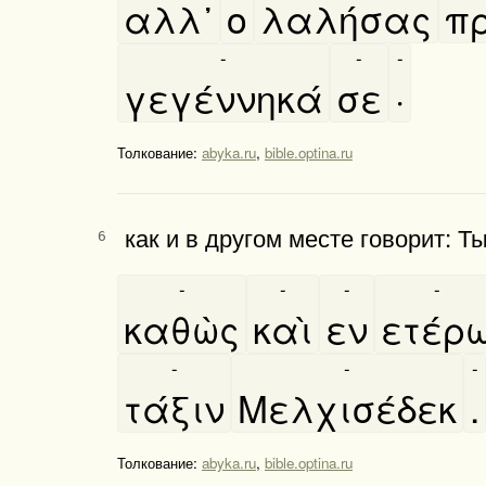
αλλ᾿
ο
λαλήσας
πρ
-
-
-
γεγέννηκά
σε
·
Толкование:
abyka.ru
,
bible.optina.ru
как и в другом месте говорит: 
6
-
-
-
-
καθὼς
καὶ
εν
ετέρ
-
-
-
τάξιν
Μελχισέδεκ
.
Толкование:
abyka.ru
,
bible.optina.ru