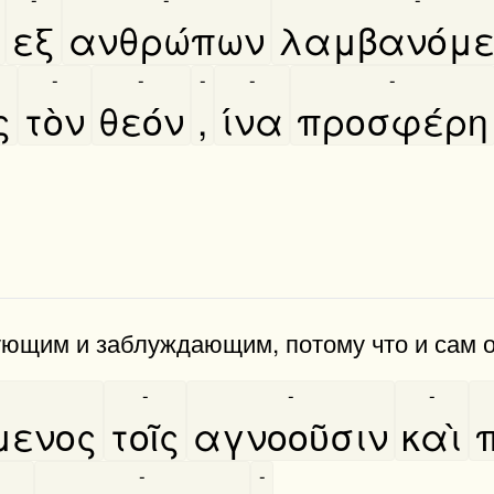
εξ
ανθρώπων
λαμβανόμε
-
-
-
-
-
ς
τὸν
θεόν
,
ίνα
προσφέρη
ующим и заблуждающим, потому что и сам
-
-
-
μενος
τοῖς
αγνοοῦσιν
καὶ
-
-