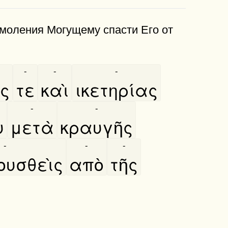
 моления Могущему спасти Его от
-
-
-
ις
τε
καὶ
ικετηρίας
-
-
υ
μετὰ
κραυγῆς
-
-
-
ουσθεὶς
απὸ
τῆς