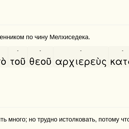
енником по чину Мелхиседека.
-
-
-
-
ὸ
τοῦ
θεοῦ
αρχιερεὺς
κατ
ь много; но трудно истолковать, потому ч