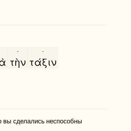
-
-
ὰ
τὴν
τάξιν
то вы сделались неспособны