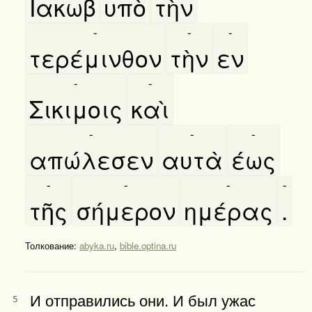
Ιακωβ
υπὸ
τὴν
-
-
-
τερέμινθον
τὴν
εν
-
-
Σικιμοις
καὶ
-
-
-
απώλεσεν
αυτὰ
έως
-
-
-
-
τῆς
σήμερον
ημέρας
.
Толкование:
abyka.ru
,
bible.optina.ru
И отправились они. И был ужас
5