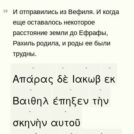
И отправились из Вефиля. И когда
16
еще оставалось некоторое
расстояние земли до Ефрафы,
Рахиль родила, и роды ее были
трудны.
-
-
-
-
Απάρας
δὲ
Ιακωβ
εκ
-
-
-
Βαιθηλ
έπηξεν
τὴν
-
-
σκηνὴν
αυτοῦ
-
-
-