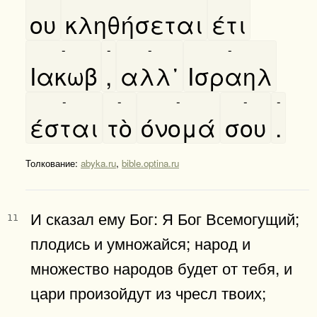
ου
κληθήσεται
έτι
-
-
-
-
Ιακωβ
,
αλλ᾿
Ισραηλ
-
-
-
-
-
έσται
τὸ
όνομά
σου
.
Толкование:
abyka.ru
,
bible.optina.ru
И сказал ему Бог: Я Бог Всемогущий;
11
плодись и умножайся; народ и
множество народов будет от тебя, и
цари произойдут из чресл твоих;