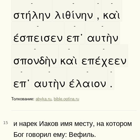
-
-
-
-
στήλην
λιθίνην
,
καὶ
-
-
-
έσπεισεν
επ᾿
αυτὴν
-
-
-
σπονδὴν
καὶ
επέχεεν
-
-
-
-
επ᾿
αυτὴν
έλαιον
.
Толкование:
abyka.ru
,
bible.optina.ru
и нарек Иаков имя месту, на котором
15
Бог говорил ему: Вефиль.