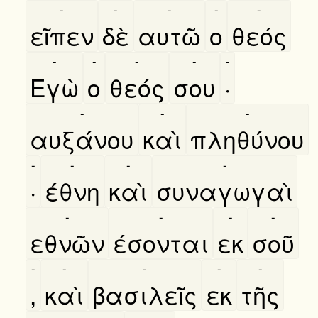
-
-
-
-
-
εῖπεν
δὲ
αυτῶ
ο
θεός
-
-
-
-
-
Εγὼ
ο
θεός
σου
·
-
-
-
αυξάνου
καὶ
πληθύνου
-
-
-
-
·
έθνη
καὶ
συναγωγαὶ
-
-
-
-
εθνῶν
έσονται
εκ
σοῦ
-
-
-
-
-
,
καὶ
βασιλεῖς
εκ
τῆς