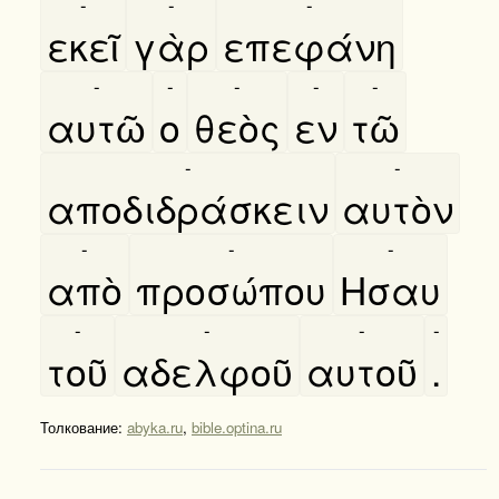
-
-
-
εκεῖ
γὰρ
επεφάνη
-
-
-
-
-
αυτῶ
ο
θεὸς
εν
τῶ
-
-
αποδιδράσκειν
αυτὸν
-
-
-
απὸ
προσώπου
Ησαυ
-
-
-
-
τοῦ
αδελφοῦ
αυτοῦ
.
Толкование:
abyka.ru
,
bible.optina.ru