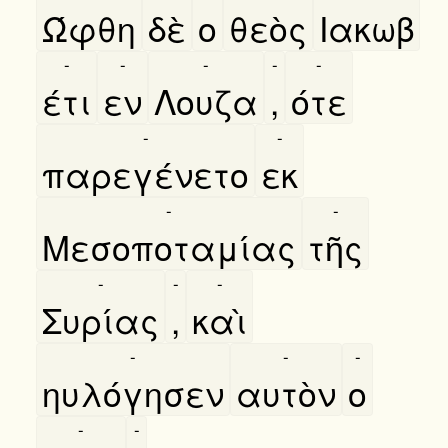
Ώφθη
δὲ
ο
θεὸς
Ιακωβ
-
-
-
-
-
έτι
εν
Λουζα
,
ότε
-
-
παρεγένετο
εκ
-
-
Μεσοποταμίας
τῆς
-
-
-
Συρίας
,
καὶ
-
-
-
ηυλόγησεν
αυτὸν
ο
-
-