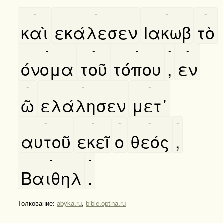
-
-
-
-
καὶ
εκάλεσεν
Ιακωβ
τὸ
-
-
-
-
-
όνομα
τοῦ
τόπου
,
εν
-
-
-
ῶ
ελάλησεν
μετ᾿
-
-
-
-
-
αυτοῦ
εκεῖ
ο
θεός
,
-
-
Βαιθηλ
.
Толкование:
abyka.ru
,
bible.optina.ru