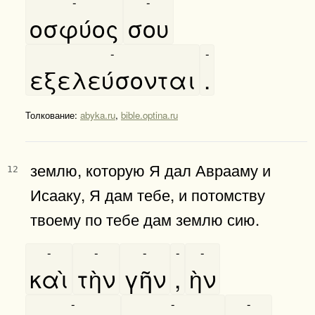
-
-
οσφύος
σου
-
-
εξελεύσονται
.
Толкование:
abyka.ru
,
bible.optina.ru
землю, которую Я дал Аврааму и
12
Исааку, Я дам тебе, и потомству
твоему по тебе дам землю сию.
-
-
-
-
-
καὶ
τὴν
γῆν
,
ὴν
-
-
-