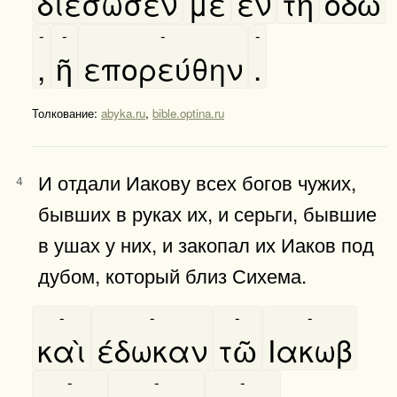
διέσωσέν
με
εν
τῆ
οδῶ
-
-
-
-
,
ῆ
επορεύθην
.
Толкование:
abyka.ru
,
bible.optina.ru
И отдали Иакову всех богов чужих,
4
бывших в руках их, и серьги, бывшие
в ушах у них, и закопал их Иаков под
дубом, который близ Сихема.
-
-
-
-
καὶ
έδωκαν
τῶ
Ιακωβ
-
-
-