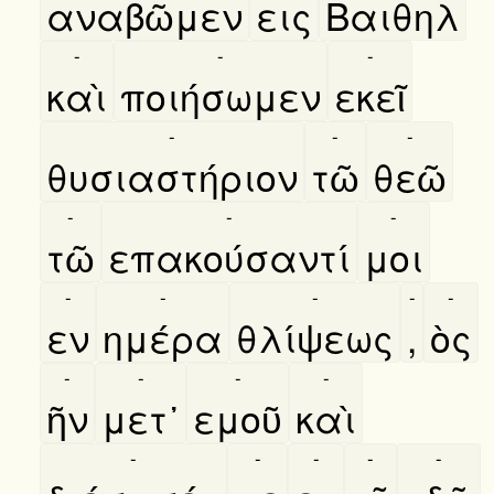
αναβῶμεν
εις
Βαιθηλ
-
-
-
καὶ
ποιήσωμεν
εκεῖ
-
-
-
θυσιαστήριον
τῶ
θεῶ
-
-
-
τῶ
επακούσαντί
μοι
-
-
-
-
-
εν
ημέρα
θλίψεως
,
ὸς
-
-
-
-
ῆν
μετ᾿
εμοῦ
καὶ
-
-
-
-
-