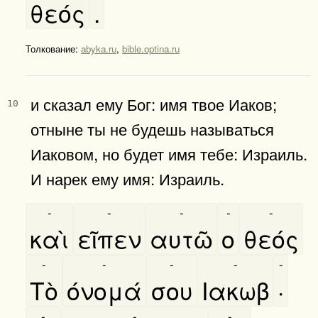
θεός
.
Толкование:
abyka.ru
,
bible.optina.ru
и сказал ему Бог: имя твое Иаков;
10
отныне ты не будешь называться
Иаковом, но будет имя тебе: Израиль.
И нарек ему имя: Израиль.
-
-
-
-
-
καὶ
εῖπεν
αυτῶ
ο
θεός
-
-
-
-
-
Τὸ
όνομά
σου
Ιακωβ
·
-
-
-