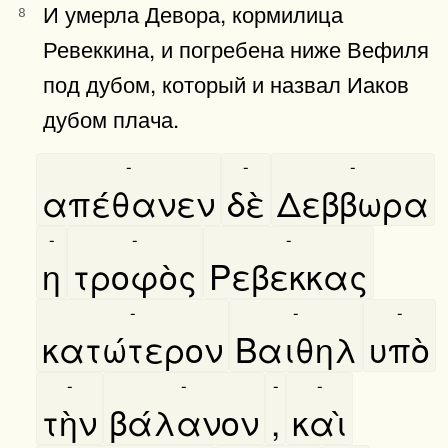
И умерла Девора, кормилица
8
Ревеккина, и погребена ниже Вефиля
под дубом, который и назвал Иаков
дубом плача.
-
-
-
απέθανεν
δὲ
Δεββωρα
-
-
-
η
τροφὸς
Ρεβεκκας
-
-
-
κατώτερον
Βαιθηλ
υπὸ
-
-
-
-
τὴν
βάλανον
,
καὶ