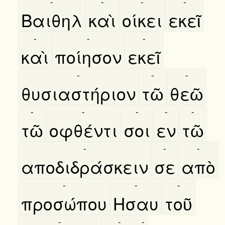
-
-
-
-
Βαιθηλ
καὶ
οίκει
εκεῖ
-
-
-
καὶ
ποίησον
εκεῖ
-
-
-
θυσιαστήριον
τῶ
θεῶ
-
-
-
-
-
τῶ
οφθέντι
σοι
εν
τῶ
-
-
-
αποδιδράσκειν
σε
απὸ
-
-
-
προσώπου
Ησαυ
τοῦ
-
-
-