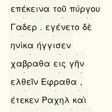
επέκεινα
τοῦ
πύργου
-
-
-
-
Γαδερ
.
εγένετο
δὲ
-
-
ηνίκα
ήγγισεν
-
-
-
χαβραθα
εις
γῆν
-
-
-
ελθεῖν
Εφραθα
,
-
-
-
έτεκεν
Ραχηλ
καὶ
-
-
-