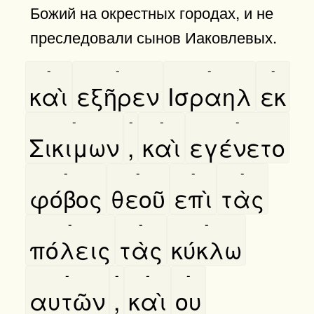
Божий на окрестных городах, и не
преследовали сынов Иаковлевых.
-
-
-
-
καὶ
εξῆρεν
Ισραηλ
εκ
-
-
-
-
Σικιμων
,
καὶ
εγένετο
-
-
-
-
φόβος
θεοῦ
επὶ
τὰς
-
-
-
πόλεις
τὰς
κύκλω
-
-
-
-
αυτῶν
,
καὶ
ου