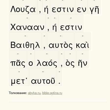
Λουζα
,
ή
εστιν
εν
γῆ
-
-
-
-
Χανααν
,
ή
εστιν
-
-
-
-
Βαιθηλ
,
αυτὸς
καὶ
-
-
-
-
-
-
πᾶς
ο
λαός
,
ὸς
ῆν
-
-
-
μετ᾿
αυτοῦ
.
Толкование:
abyka.ru
,
bible.optina.ru