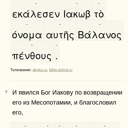
-
-
-
εκάλεσεν
Ιακωβ
τὸ
-
-
-
όνομα
αυτῆς
Βάλανος
-
-
πένθους
.
Толкование:
abyka.ru
,
bible.optina.ru
И явился Бог Иакову по возвращении
9
его из Месопотамии, и благословил
его,
-
-
-
-
-