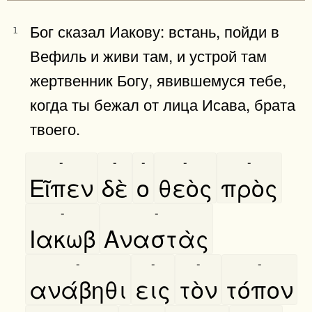
Бог сказал Иакову: встань, пойди в
1
Вефиль и живи там, и устрой там
жертвенник Богу, явившемуся тебе,
когда ты бежал от лица Исава, брата
твоего.
-
-
-
-
-
Εῖπεν
δὲ
ο
θεὸς
πρὸς
-
-
Ιακωβ
Αναστὰς
-
-
-
-
ανάβηθι
εις
τὸν
τόπον