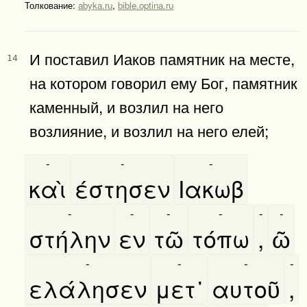
Толкование:
abyka.ru
,
bible.optina.ru
И поставил Иаков памятник на месте,
14
на котором говорил ему Бог, памятник
каменный, и возлил на него
возлияние, и возлил на него елей;
-
-
-
καὶ
έστησεν
Ιακωβ
-
-
-
-
-
-
στήλην
εν
τῶ
τόπω
,
ῶ
-
-
-
-
ελάλησεν
μετ᾿
αυτοῦ
,