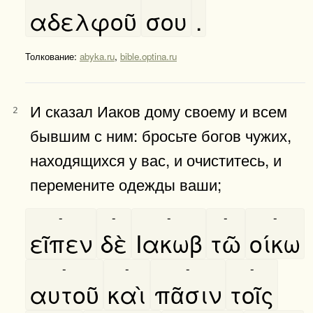
αδελφοῦ
σου
.
Толкование:
abyka.ru
,
bible.optina.ru
И сказал Иаков дому своему и всем
2
бывшим с ним: бросьте богов чужих,
находящихся у вас, и очиститесь, и
перемените одежды ваши;
-
-
-
-
-
εῖπεν
δὲ
Ιακωβ
τῶ
οίκω
-
-
-
-
αυτοῦ
καὶ
πᾶσιν
τοῖς