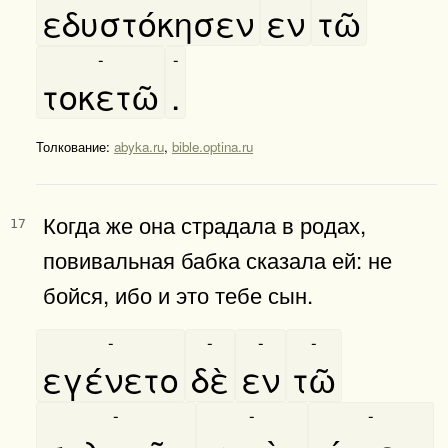
εδυστόκησεν
εν
τῶ
-
-
τοκετῶ
.
Толкование:
abyka.ru
,
bible.optina.ru
Когда же она страдала в родах,
17
повивальная бабка сказала ей: не
бойся, ибо и это тебе сын.
-
-
-
-
εγένετο
δὲ
εν
τῶ
-
-
-