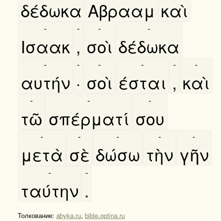
δέδωκα
Αβρααμ
καὶ
-
-
-
-
Ισαακ
,
σοὶ
δέδωκα
-
-
-
-
-
-
αυτήν
·
σοὶ
έσται
,
καὶ
-
-
-
τῶ
σπέρματί
σου
-
-
-
-
-
μετὰ
σὲ
δώσω
τὴν
γῆν
-
-
ταύτην
.
Толкование:
abyka.ru
,
bible.optina.ru