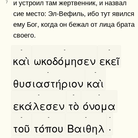
и устроил там жертвенник, и назвал
7
сие место: Эл-Вефиль, ибо тут явился
ему Бог, когда он бежал от лица брата
своего.
-
-
-
καὶ
ωκοδόμησεν
εκεῖ
-
-
θυσιαστήριον
καὶ
-
-
-
εκάλεσεν
τὸ
όνομα
-
-
-
-
τοῦ
τόπου
Βαιθηλ
·