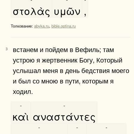
στολὰς
υμῶν
,
Толкование:
abyka.ru
,
bible.optina.ru
встанем и пойдем в Вефиль; там
3
устрою я жертвенник Богу, Который
услышал меня в день бедствия моего
и был со мною в пути, которым я
ходил.
-
-
καὶ
αναστάντες
-
-
-