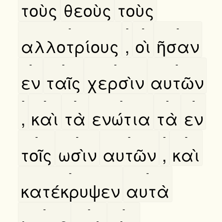
τοὺς
θεοὺς
τοὺς
-
-
-
-
αλλοτρίους
,
οὶ
ῆσαν
-
-
-
-
εν
ταῖς
χερσὶν
αυτῶν
-
-
-
-
-
-
,
καὶ
τὰ
ενώτια
τὰ
εν
-
-
-
-
-
τοῖς
ωσὶν
αυτῶν
,
καὶ
-
-
κατέκρυψεν
αυτὰ
-
-
-