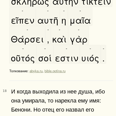
σκληρῶς
αυτὴν
τίκτειν
-
-
-
-
εῖπεν
αυτῆ
η
μαῖα
-
-
-
-
Θάρσει
,
καὶ
γὰρ
-
-
-
-
-
οῦτός
σοί
εστιν
υιός
.
Толкование:
abyka.ru
,
bible.optina.ru
И когда выходила из нее душа, ибо
18
она умирала, то нарекла ему имя:
Бенони. Но отец его назвал его