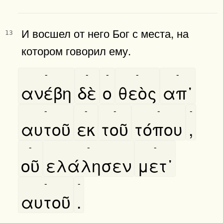
И восшел от него Бог с места, на
13
котором говорил ему.
-
-
-
-
-
ανέβη
δὲ
ο
θεὸς
απ᾿
-
-
-
-
-
αυτοῦ
εκ
τοῦ
τόπου
,
-
-
-
οῦ
ελάλησεν
μετ᾿
-
-
αυτοῦ
.