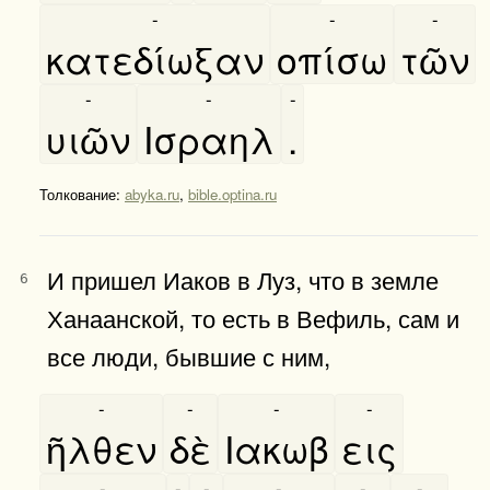
-
-
-
κατεδίωξαν
οπίσω
τῶν
-
-
-
υιῶν
Ισραηλ
.
Толкование:
abyka.ru
,
bible.optina.ru
И пришел Иаков в Луз, что в земле
6
Ханаанской, то есть в Вефиль, сам и
все люди, бывшие с ним,
-
-
-
-
ῆλθεν
δὲ
Ιακωβ
εις
-
-
-
-
-
-