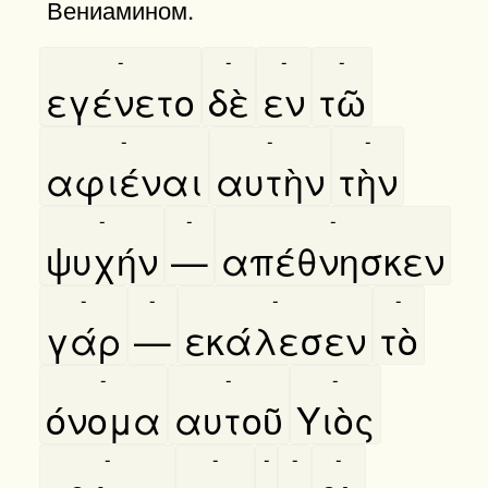
Вениамином.
-
-
-
-
εγένετο
δὲ
εν
τῶ
-
-
-
αφιέναι
αυτὴν
τὴν
-
-
-
ψυχήν
—
απέθνησκεν
-
-
-
-
γάρ
—
εκάλεσεν
τὸ
-
-
-
όνομα
αυτοῦ
Υιὸς
-
-
-
-
-