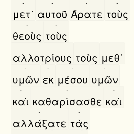
-
-
-
-
μετ᾿
αυτοῦ
Άρατε
τοὺς
-
-
θεοὺς
τοὺς
-
-
-
αλλοτρίους
τοὺς
μεθ᾿
-
-
-
-
υμῶν
εκ
μέσου
υμῶν
-
-
-
καὶ
καθαρίσασθε
καὶ
-
-
αλλάξατε
τὰς
-
-
-