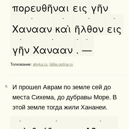
πορευθῆναι
εις
γῆν
-
-
-
-
Χανααν
καὶ
ῆλθον
εις
-
-
-
-
γῆν
Χανααν
.
—
Толкование:
abyka.ru
,
bible.optina.ru
И прошел Аврам по земле сей до
6
места Сихема, до дубравы Море. В
этой земле тогда жили Хананеи.
-
-
-