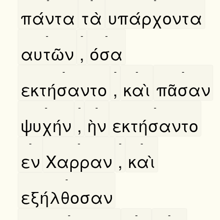
πάντα
τὰ
υπάρχοντα
-
-
-
αυτῶν
,
όσα
-
-
-
-
εκτήσαντο
,
καὶ
πᾶσαν
-
-
-
-
ψυχήν
,
ὴν
εκτήσαντο
-
-
-
-
εν
Χαρραν
,
καὶ
-
εξήλθοσαν
-
-
-