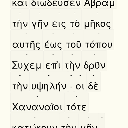
καὶ
διώδευσεν
Αβραμ
-
-
-
-
-
τὴν
γῆν
εις
τὸ
μῆκος
-
-
-
-
αυτῆς
έως
τοῦ
τόπου
-
-
-
-
Συχεμ
επὶ
τὴν
δρῦν
-
-
-
-
-
τὴν
υψηλήν
·
οι
δὲ
-
-
Χαναναῖοι
τότε
-
-
-
-
κατώκουν
τὴν
γῆν
.