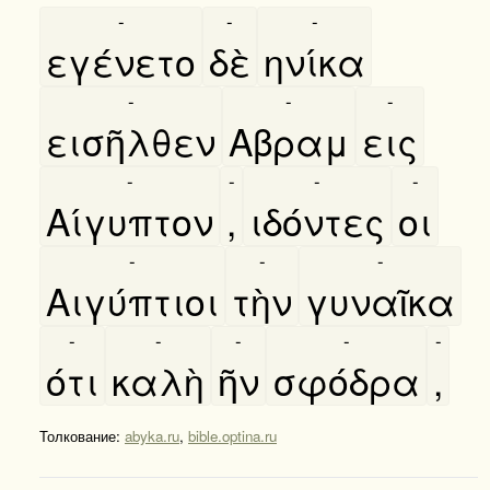
-
-
-
εγένετο
δὲ
ηνίκα
-
-
-
εισῆλθεν
Αβραμ
εις
-
-
-
-
Αίγυπτον
,
ιδόντες
οι
-
-
-
Αιγύπτιοι
τὴν
γυναῖκα
-
-
-
-
-
ότι
καλὴ
ῆν
σφόδρα
,
Толкование:
abyka.ru
,
bible.optina.ru