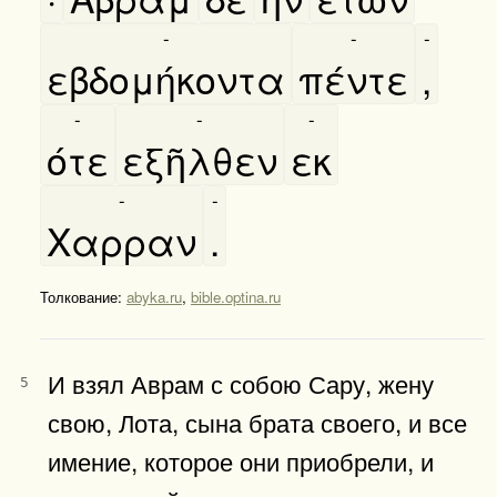
-
-
-
εβδομήκοντα
πέντε
,
-
-
-
ότε
εξῆλθεν
εκ
-
-
Χαρραν
.
Толкование:
abyka.ru
,
bible.optina.ru
И взял Аврам с собою Сару, жену
5
свою, Лота, сына брата своего, и все
имение, которое они приобрели, и