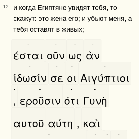
и когда Египтяне увидят тебя, то
12
скажут: это жена его; и убьют меня, а
тебя оставят в живых;
-
-
-
-
έσται
οῦν
ως
ὰν
-
-
-
-
ίδωσίν
σε
οι
Αιγύπτιοι
-
-
-
-
,
εροῦσιν
ότι
Γυνὴ
-
-
-
-
αυτοῦ
αύτη
,
καὶ
-
-
-
-