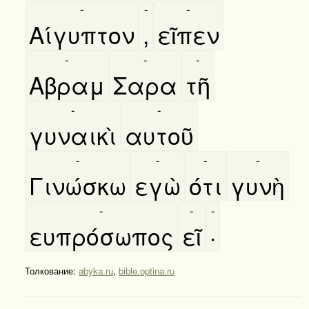
-
-
-
Αίγυπτον
,
εῖπεν
-
-
-
Αβραμ
Σαρα
τῆ
-
-
γυναικὶ
αυτοῦ
-
-
-
-
Γινώσκω
εγὼ
ότι
γυνὴ
-
-
-
ευπρόσωπος
εῖ
·
Толкование:
abyka.ru
,
bible.optina.ru