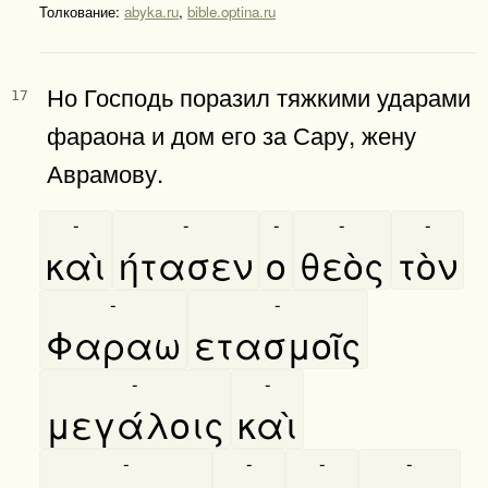
Толкование:
abyka.ru
,
bible.optina.ru
Но Господь поразил тяжкими ударами
17
фараона и дом его за Сару, жену
Аврамову.
-
-
-
-
-
καὶ
ήτασεν
ο
θεὸς
τὸν
-
-
Φαραω
ετασμοῖς
-
-
μεγάλοις
καὶ
-
-
-
-