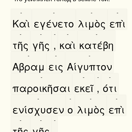
-
-
-
-
Καὶ
εγένετο
λιμὸς
επὶ
-
-
-
-
-
τῆς
γῆς
,
καὶ
κατέβη
-
-
-
Αβραμ
εις
Αίγυπτον
-
-
-
-
παροικῆσαι
εκεῖ
,
ότι
-
-
-
-
ενίσχυσεν
ο
λιμὸς
επὶ
-
-
-
τῆς
γῆς
.