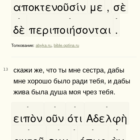
αποκτενοῦσίν
με
,
σὲ
-
-
-
δὲ
περιποιήσονται
.
Толкование:
abyka.ru
,
bible.optina.ru
скажи же, что ты мне сестра, дабы
13
мне хорошо было ради тебя, и дабы
жива была душа моя чрез тебя.
-
-
-
-
ειπὸν
οῦν
ότι
Αδελφὴ
-
-
-
-
-