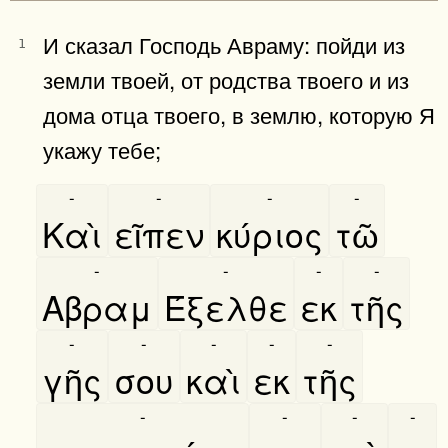
И сказал Господь Авраму: пойди из
1
земли твоей, от родства твоего и из
дома отца твоего, в землю, которую Я
укажу тебе;
-
-
-
-
Καὶ
εῖπεν
κύριος
τῶ
-
-
-
-
Αβραμ
Έξελθε
εκ
τῆς
-
-
-
-
-
γῆς
σου
καὶ
εκ
τῆς
-
-
-
-