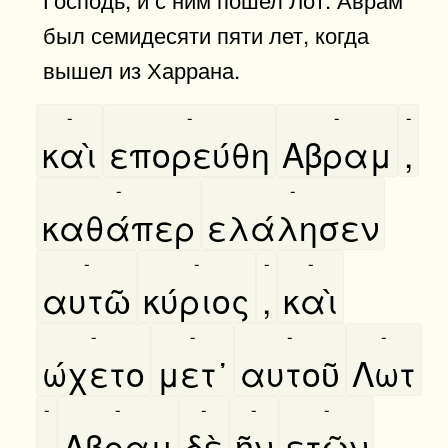
был семидесяти пяти лет, когда
вышел из Харрана.
-
-
-
-
καὶ
επορεύθη
Αβραμ
,
-
-
καθάπερ
ελάλησεν
-
-
-
-
αυτῶ
κύριος
,
καὶ
-
-
-
-
ώχετο
μετ᾿
αυτοῦ
Λωτ
-
-
-
-
-
·
Αβραμ
δὲ
ῆν
ετῶν