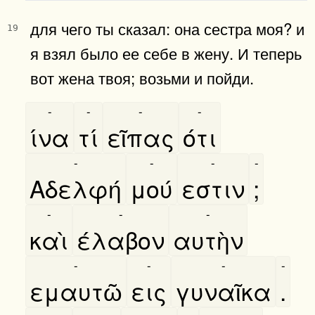
для чего ты сказал: она сестра моя? и
19
я взял было ее себе в жену. И теперь
вот жена твоя; возьми и пойди.
-
-
-
-
ίνα
τί
εῖπας
ότι
-
-
-
-
Αδελφή
μού
εστιν
;
-
-
-
καὶ
έλαβον
αυτὴν
-
-
-
-
εμαυτῶ
εις
γυναῖκα
.