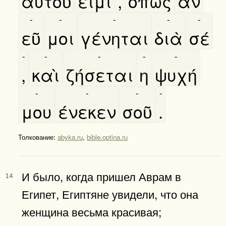
αυτοῦ
ειμι
,
όπως
ὰν
-
-
-
-
-
εῦ
μοι
γένηται
διὰ
σέ
-
-
-
-
-
,
καὶ
ζήσεται
η
ψυχή
-
-
-
-
μου
ένεκεν
σοῦ
.
Толкование:
abyka.ru
,
bible.optina.ru
И было, когда пришел Аврам в
14
Египет, Египтяне увидели, что она
женщина весьма красивая;