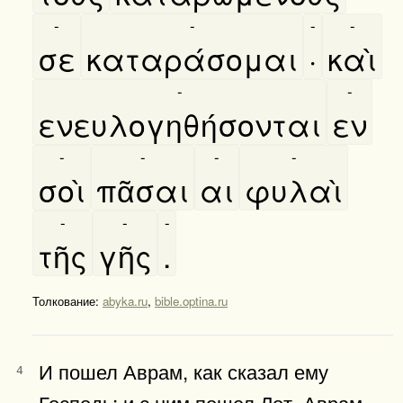
-
-
-
-
σε
καταράσομαι
·
καὶ
-
-
ενευλογηθήσονται
εν
-
-
-
-
σοὶ
πᾶσαι
αι
φυλαὶ
-
-
-
τῆς
γῆς
.
Толкование:
abyka.ru
,
bible.optina.ru
И пошел Аврам, как сказал ему
4
Господь; и с ним пошел Лот. Аврам