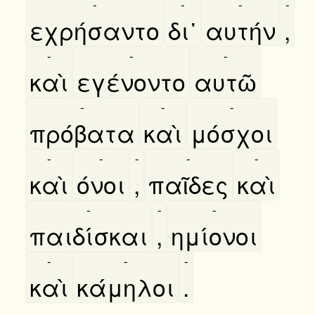
-
-
-
-
εχρήσαντο
δι᾿
αυτήν
,
-
-
-
καὶ
εγένοντο
αυτῶ
-
-
-
πρόβατα
καὶ
μόσχοι
-
-
-
-
-
καὶ
όνοι
,
παῖδες
καὶ
-
-
-
παιδίσκαι
,
ημίονοι
-
-
-
καὶ
κάμηλοι
.