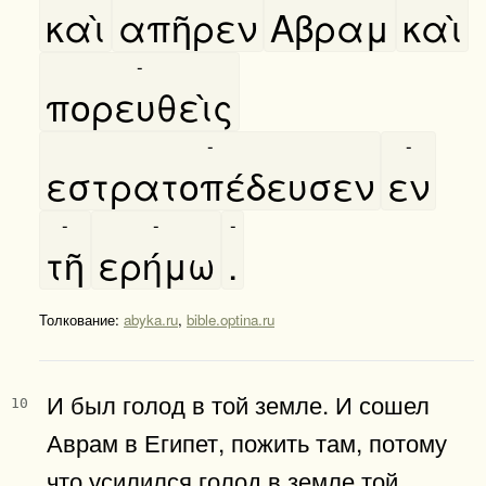
καὶ
απῆρεν
Αβραμ
καὶ
-
πορευθεὶς
-
-
εστρατοπέδευσεν
εν
-
-
-
τῆ
ερήμω
.
Толкование:
abyka.ru
,
bible.optina.ru
И был голод в той земле. И сошел
10
Аврам в Египет, пожить там, потому
что усилился голод в земле той.