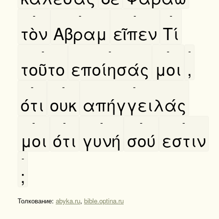
-
-
-
-
τὸν
Αβραμ
εῖπεν
Τί
-
-
-
-
τοῦτο
εποίησάς
μοι
,
-
-
-
ότι
ουκ
απήγγειλάς
-
-
-
-
-
μοι
ότι
γυνή
σού
εστιν
-
;
Толкование:
abyka.ru
,
bible.optina.ru