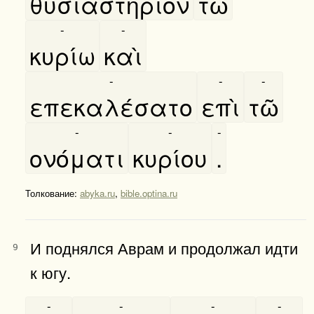
θυσιαστήριον
τῶ
-
-
κυρίω
καὶ
-
-
-
επεκαλέσατο
επὶ
τῶ
-
-
-
ονόματι
κυρίου
.
Толкование:
abyka.ru
,
bible.optina.ru
И поднялся Аврам и продолжал идти
9
к югу.
-
-
-
-