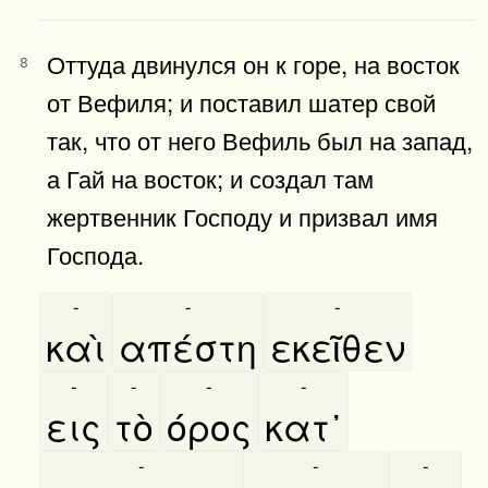
Оттуда двинулся он к горе, на восток
8
от Вефиля; и поставил шатер свой
так, что от него Вефиль был на запад,
а Гай на восток; и создал там
жертвенник Господу и призвал имя
Господа.
-
-
-
καὶ
απέστη
εκεῖθεν
-
-
-
-
εις
τὸ
όρος
κατ᾿
-
-
-