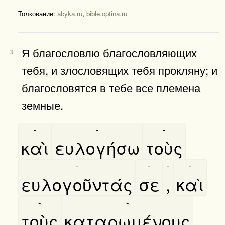
Толкование:
abyka.ru
,
bible.optina.ru
Я благословлю благословляющих
3
тебя, и злословящих тебя прокляну; и
благословятся в тебе все племена
земные.
-
-
-
καὶ
ευλογήσω
τοὺς
-
-
-
-
ευλογοῦντάς
σε
,
καὶ
-
-
τοὺς
καταρωμένους