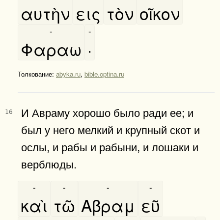
αυτὴν
εις
τὸν
οῖκον
-
-
Φαραω
·
Толкование:
abyka.ru
,
bible.optina.ru
И Авраму хорошо было ради ее; и
16
был у него мелкий и крупный скот и
ослы, и рабы и рабыни, и лошаки и
верблюды.
-
-
-
-
καὶ
τῶ
Αβραμ
εῦ