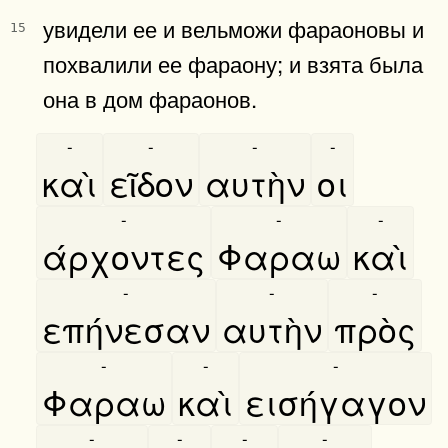
увидели ее и вельможи фараоновы и
15
похвалили ее фараону; и взята была
она в дом фараонов.
-
-
-
-
καὶ
εῖδον
αυτὴν
οι
-
-
-
άρχοντες
Φαραω
καὶ
-
-
-
επήνεσαν
αυτὴν
πρὸς
-
-
-
Φαραω
καὶ
εισήγαγον
-
-
-
-