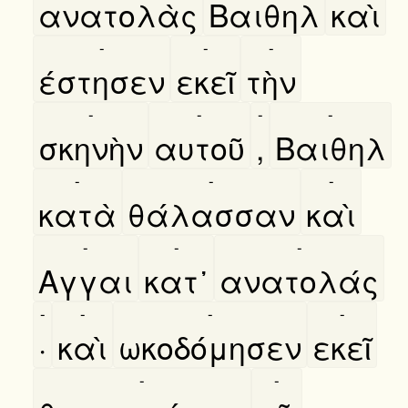
ανατολὰς
Βαιθηλ
καὶ
-
-
-
έστησεν
εκεῖ
τὴν
-
-
-
-
σκηνὴν
αυτοῦ
,
Βαιθηλ
-
-
-
κατὰ
θάλασσαν
καὶ
-
-
-
Αγγαι
κατ᾿
ανατολάς
-
-
-
-
·
καὶ
ωκοδόμησεν
εκεῖ
-
-