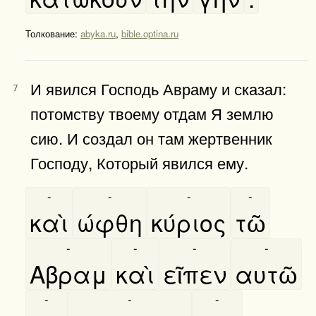
Толкование:
abyka.ru
,
bible.optina.ru
И явился Господь Авраму и сказал:
7
потомству твоему отдам Я землю
сию. И создал он там жертвенник
Господу, Который явился ему.
-
-
-
-
καὶ
ώφθη
κύριος
τῶ
-
-
-
-
Αβραμ
καὶ
εῖπεν
αυτῶ
-
-
-