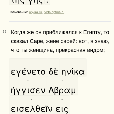
Толкование:
abyka.ru
,
bible.optina.ru
Когда же он приближался к Египту, то
11
сказал Саре, жене своей: вот, я знаю,
что ты женщина, прекрасная видом;
-
-
-
εγένετο
δὲ
ηνίκα
-
-
ήγγισεν
Αβραμ
-
-
εισελθεῖν
εις