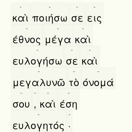
-
-
-
-
καὶ
ποιήσω
σε
εις
-
-
-
έθνος
μέγα
καὶ
-
-
-
ευλογήσω
σε
καὶ
-
-
-
μεγαλυνῶ
τὸ
όνομά
-
-
-
-
σου
,
καὶ
έση
-
-
ευλογητός
·