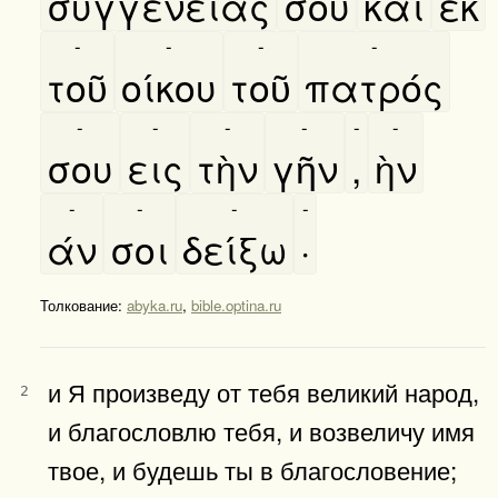
συγγενείας
σου
καὶ
εκ
-
-
-
-
τοῦ
οίκου
τοῦ
πατρός
-
-
-
-
-
-
σου
εις
τὴν
γῆν
,
ὴν
-
-
-
-
άν
σοι
δείξω
·
Толкование:
abyka.ru
,
bible.optina.ru
и Я произведу от тебя великий народ,
2
и благословлю тебя, и возвеличу имя
твое, и будешь ты в благословение;