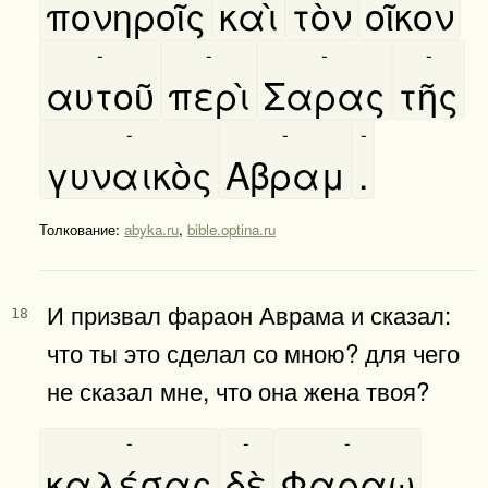
πονηροῖς
καὶ
τὸν
οῖκον
-
-
-
-
αυτοῦ
περὶ
Σαρας
τῆς
-
-
-
γυναικὸς
Αβραμ
.
Толкование:
abyka.ru
,
bible.optina.ru
И призвал фараон Аврама и сказал:
18
что ты это сделал со мною? для чего
не сказал мне, что она жена твоя?
-
-
-
καλέσας
δὲ
Φαραω