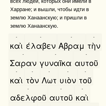
всех людей, которых они имели в
Харране; и вышли, чтобы идти в
землю Ханаанскую; и пришли в
землю Ханаанскую.
-
-
-
-
καὶ
έλαβεν
Αβραμ
τὴν
-
-
-
Σαραν
γυναῖκα
αυτοῦ
-
-
-
-
-
καὶ
τὸν
Λωτ
υιὸν
τοῦ
-
-
-
αδελφοῦ
αυτοῦ
καὶ
-
-
-