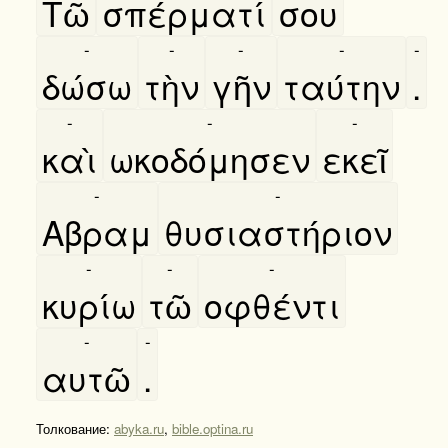
Τῶ
σπέρματί
σου
-
-
-
-
-
δώσω
τὴν
γῆν
ταύτην
.
-
-
-
καὶ
ωκοδόμησεν
εκεῖ
-
-
Αβραμ
θυσιαστήριον
-
-
-
κυρίω
τῶ
οφθέντι
-
-
αυτῶ
.
Толкование:
abyka.ru
,
bible.optina.ru