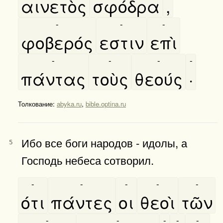
αινετὸς
σφόδρα
,
-
-
-
φοβερός
εστιν
επὶ
-
-
-
-
πάντας
τοὺς
θεούς
·
Толкование:
abyka.ru
,
bible.optina.ru
Ибо все боги народов - идолы, а
5
Господь небеса сотворил.
-
-
-
-
-
ότι
πάντες
οι
θεοὶ
τῶν
-
-
-
-
-