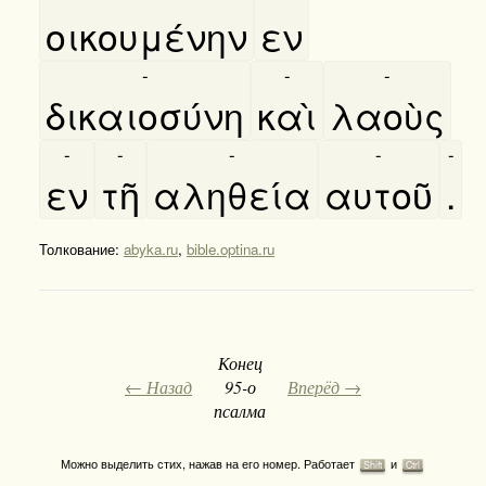
οικουμένην
εν
-
-
-
δικαιοσύνη
καὶ
λαοὺς
-
-
-
-
-
εν
τῆ
αληθεία
αυτοῦ
.
Толкование:
abyka.ru
,
bible.optina.ru
Конец
← Назад
95-о
Вперёд →
псалма
Можно выделить стих, нажав на его номер. Работает
и
Shift
Ctrl