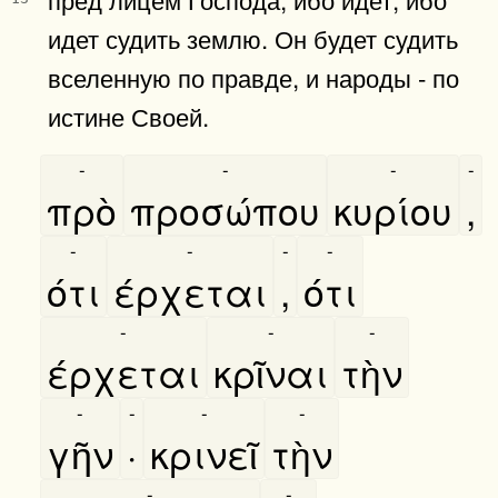
идет судить землю. Он будет судить
вселенную по правде, и народы - по
истине Своей.
-
-
-
-
πρὸ
προσώπου
κυρίου
,
-
-
-
-
ότι
έρχεται
,
ότι
-
-
-
έρχεται
κρῖναι
τὴν
-
-
-
-
γῆν
·
κρινεῖ
τὴν
-
-