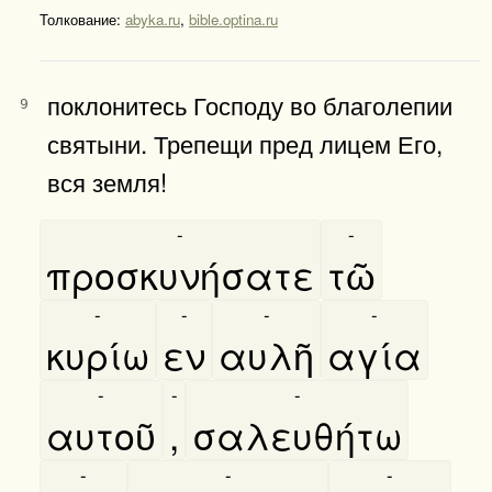
Толкование:
abyka.ru
,
bible.optina.ru
поклонитесь Господу во благолепии
9
святыни. Трепещи пред лицем Его,
вся земля!
-
-
προσκυνήσατε
τῶ
-
-
-
-
κυρίω
εν
αυλῆ
αγία
-
-
-
αυτοῦ
,
σαλευθήτω
-
-
-