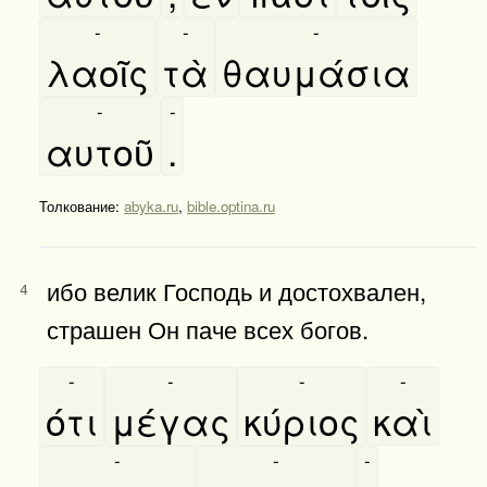
-
-
-
λαοῖς
τὰ
θαυμάσια
-
-
αυτοῦ
.
Толкование:
abyka.ru
,
bible.optina.ru
ибо велик Господь и достохвален,
4
страшен Он паче всех богов.
-
-
-
-
ότι
μέγας
κύριος
καὶ
-
-
-