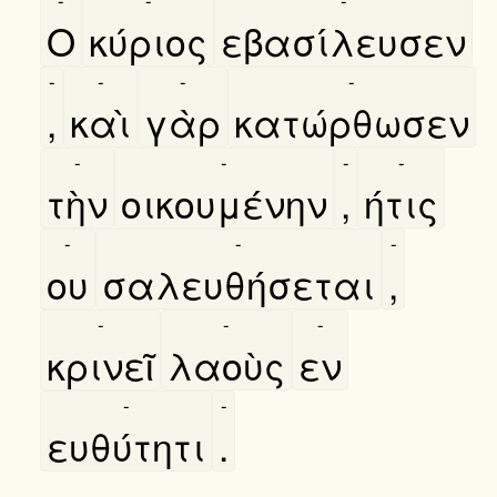
Ο
κύριος
εβασίλευσεν
-
-
-
-
,
καὶ
γὰρ
κατώρθωσεν
-
-
-
-
τὴν
οικουμένην
,
ήτις
-
-
-
ου
σαλευθήσεται
,
-
-
-
κρινεῖ
λαοὺς
εν
-
-
ευθύτητι
.