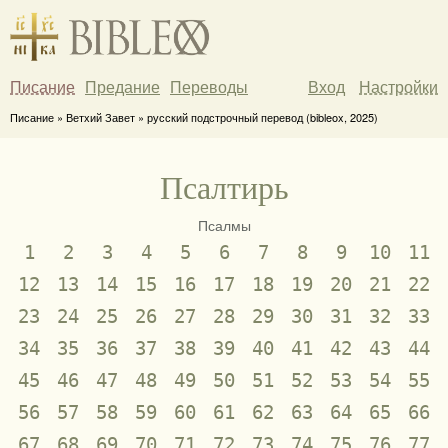
Писание
Предание
Переводы
Вход
Настройки
Писание » Ветхий Завет » русский подстрочный перевод (bibleox, 2025)
Псалтирь
Псалмы
1
2
3
4
5
6
7
8
9
10
11
12
13
14
15
16
17
18
19
20
21
22
23
24
25
26
27
28
29
30
31
32
33
34
35
36
37
38
39
40
41
42
43
44
45
46
47
48
49
50
51
52
53
54
55
56
57
58
59
60
61
62
63
64
65
66
67
68
69
70
71
72
73
74
75
76
77