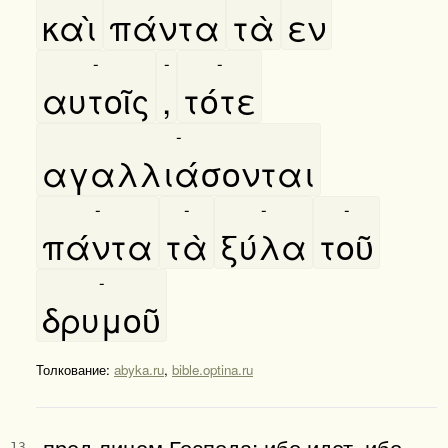
καὶ
πάντα
τὰ
εν
-
-
-
αυτοῖς
,
τότε
-
αγαλλιάσονται
-
-
-
-
πάντα
τὰ
ξύλα
τοῦ
-
δρυμοῦ
Толкование:
abyka.ru
,
bible.optina.ru
пред лицем Господа; ибо идет, ибо
13