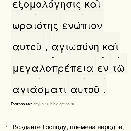
εξομολόγησις
καὶ
-
-
ωραιότης
ενώπιον
-
-
-
-
αυτοῦ
,
αγιωσύνη
καὶ
-
-
-
μεγαλοπρέπεια
εν
τῶ
-
-
-
αγιάσματι
αυτοῦ
.
Толкование:
abyka.ru
,
bible.optina.ru
Воздайте Господу, племена народов,
7