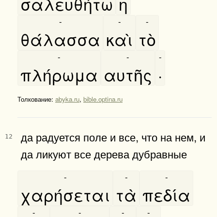
σαλευθήτω
η
-
-
-
θάλασσα
καὶ
τὸ
-
-
-
πλήρωμα
αυτῆς
·
Толкование:
abyka.ru
,
bible.optina.ru
да радуется поле и все, что на нем, и
12
да ликуют все дерева дубравные
-
-
-
χαρήσεται
τὰ
πεδία
-
-
-
-