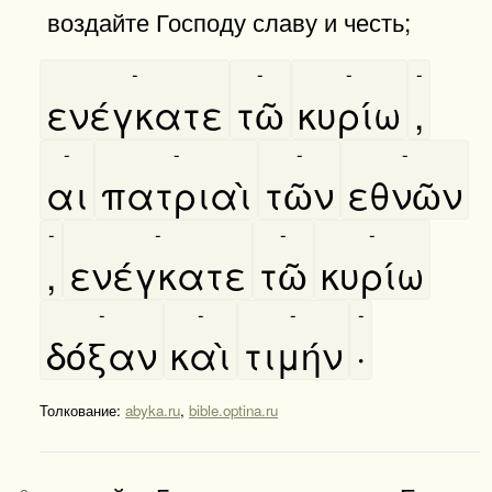
воздайте Господу славу и честь;
-
-
-
-
ενέγκατε
τῶ
κυρίω
,
-
-
-
-
αι
πατριαὶ
τῶν
εθνῶν
-
-
-
-
,
ενέγκατε
τῶ
κυρίω
-
-
-
-
δόξαν
καὶ
τιμήν
·
Толкование:
abyka.ru
,
bible.optina.ru