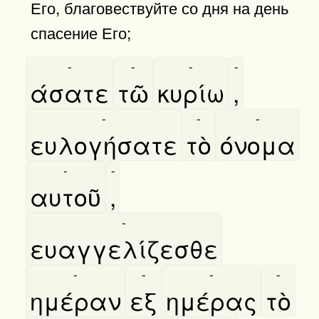
Его, благовествуйте со дня на день
спасение Его;
-
-
-
-
άσατε
τῶ
κυρίω
,
-
-
-
ευλογήσατε
τὸ
όνομα
-
-
αυτοῦ
,
-
ευαγγελίζεσθε
-
-
-
-
ημέραν
εξ
ημέρας
τὸ