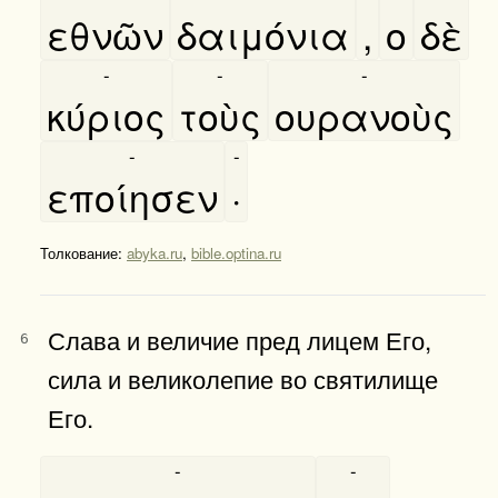
εθνῶν
δαιμόνια
,
ο
δὲ
-
-
-
κύριος
τοὺς
ουρανοὺς
-
-
εποίησεν
·
Толкование:
abyka.ru
,
bible.optina.ru
Слава и величие пред лицем Его,
6
сила и великолепие во святилище
Его.
-
-