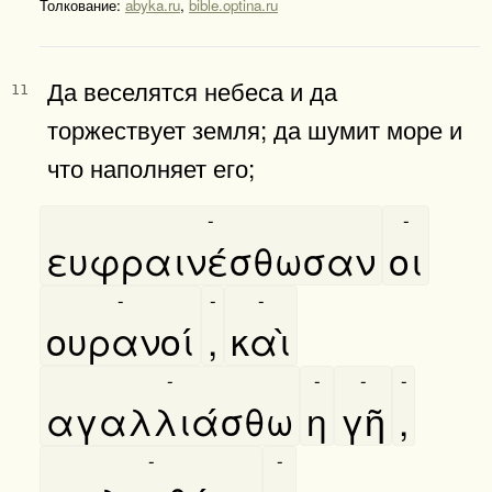
Толкование:
abyka.ru
,
bible.optina.ru
Да веселятся небеса и да
11
торжествует земля; да шумит море и
что наполняет его;
-
-
ευφραινέσθωσαν
οι
-
-
-
ουρανοί
,
καὶ
-
-
-
-
αγαλλιάσθω
η
γῆ
,
-
-