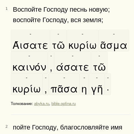
Воспойте Господу песнь новую;
1
воспойте Господу, вся земля;
-
-
-
-
Άισατε
τῶ
κυρίω
ᾶσμα
-
-
-
-
καινόν
,
άσατε
τῶ
-
-
-
-
-
-
κυρίω
,
πᾶσα
η
γῆ
·
Толкование:
abyka.ru
,
bible.optina.ru
пойте Господу, благословляйте имя
2