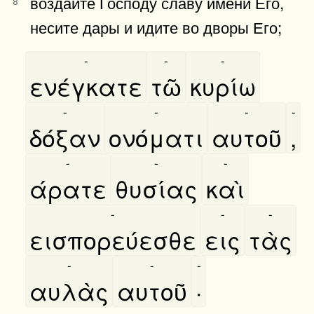
воздайте Господу славу имени Его,
8
несите дары и идите во дворы Его;
-
-
-
ενέγκατε
τῶ
κυρίω
-
-
-
-
δόξαν
ονόματι
αυτοῦ
,
-
-
-
άρατε
θυσίας
καὶ
-
-
-
εισπορεύεσθε
εις
τὰς
-
-
-
αυλὰς
αυτοῦ
·