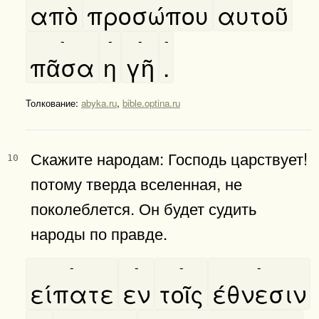
απὸ
προσώπου
αυτοῦ
-
-
-
-
πᾶσα
η
γῆ
.
Толкование:
abyka.ru
,
bible.optina.ru
Скажите народам: Господь царствует!
10
потому тверда вселенная, не
поколеблется. Он будет судить
народы по правде.
-
-
-
-
είπατε
εν
τοῖς
έθνεσιν
-
-
-