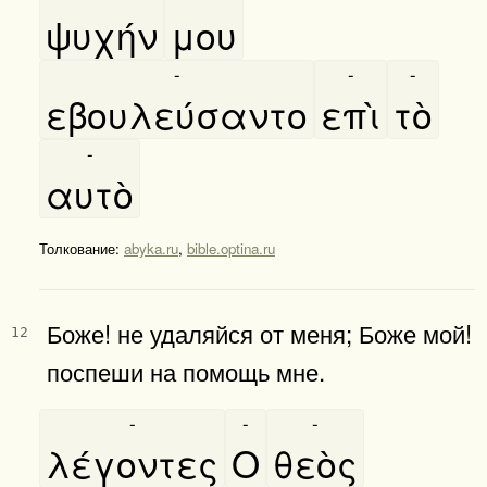
ψυχήν
μου
-
-
-
εβουλεύσαντο
επὶ
τὸ
-
αυτὸ
Толкование:
abyka.ru
,
bible.optina.ru
Боже! не удаляйся от меня; Боже мой!
12
поспеши на помощь мне.
-
-
-
λέγοντες
Ο
θεὸς