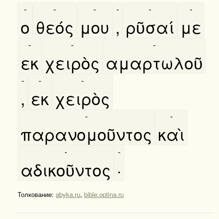
-
-
-
-
-
-
ο
θεός
μου
,
ρῦσαί
με
-
-
-
εκ
χειρὸς
αμαρτωλοῦ
-
-
-
,
εκ
χειρὸς
-
-
παρανομοῦντος
καὶ
-
-
αδικοῦντος
·
Толкование:
abyka.ru
,
bible.optina.ru