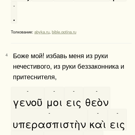
-
.
Толкование:
abyka.ru
,
bible.optina.ru
Боже мой! избавь меня из руки
4
нечестивого, из руки беззаконника и
притеснителя,
-
-
-
-
γενοῦ
μοι
εις
θεὸν
-
-
-
υπερασπιστὴν
καὶ
εις
-
-
-