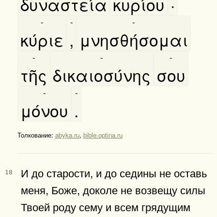
δυναστεία
κυρίου
·
-
-
-
κύριε
,
μνησθήσομαι
-
-
-
τῆς
δικαιοσύνης
σου
-
-
μόνου
.
Толкование:
abyka.ru
,
bible.optina.ru
И до старости, и до седины не оставь
18
меня, Боже, доколе не возвещу силы
Твоей роду сему и всем грядущим