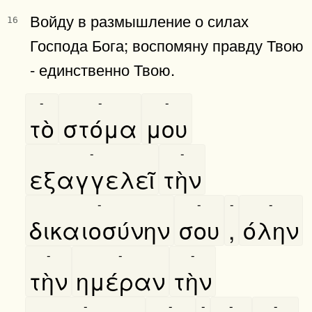
Войду в размышление о силах
16
Господа Бога; воспомяну правду Твою
- единственно Твою.
-
-
-
τὸ
στόμα
μου
-
-
εξαγγελεῖ
τὴν
-
-
-
-
δικαιοσύνην
σου
,
όλην
-
-
-
τὴν
ημέραν
τὴν
-
-
-
-
-