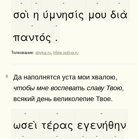
-
-
-
-
-
σοὶ
η
ύμνησίς
μου
διὰ
-
-
παντός
.
Толкование:
abyka.ru
,
bible.optina.ru
Да наполнятся уста мои хвалою,
8
чтобы мне воспевать славу Твою,
всякий день великолепие Твое.
-
-
-
ωσεὶ
τέρας
εγενήθην
-
-
-
-
-