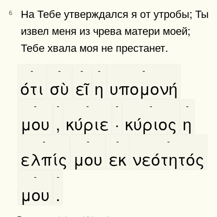
На Тебе утверждался я от утробы; Ты
6
извел меня из чрева матери моей;
Тебе хвала моя не престанет.
-
-
-
-
-
ότι
σὺ
εῖ
η
υπομονή
-
-
-
-
-
-
μου
,
κύριε
·
κύριος
η
-
-
-
-
ελπίς
μου
εκ
νεότητός
-
-
μου
.