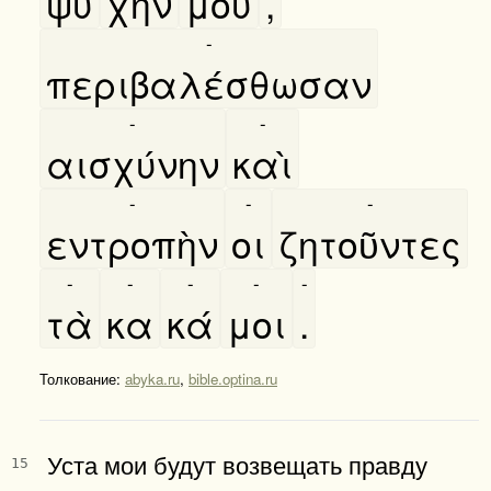
ψυ
χήν
μου
,
-
περιβαλέσθωσαν
-
-
αισχύνην
καὶ
-
-
-
εντροπὴν
οι
ζητοῦντες
-
-
-
-
-
τὰ
κα
κά
μοι
.
Толкование:
abyka.ru
,
bible.optina.ru
Уста мои будут возвещать правду
15