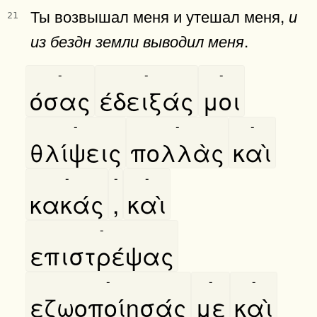
Ты возвышал меня и утешал меня,
и
21
.
из бездн земли выводил меня
-
-
-
όσας
έδειξάς
μοι
-
-
-
θλίψεις
πολλὰς
καὶ
-
-
-
κακάς
,
καὶ
-
επιστρέψας
-
-
-
εζωοποίησάς
με
καὶ