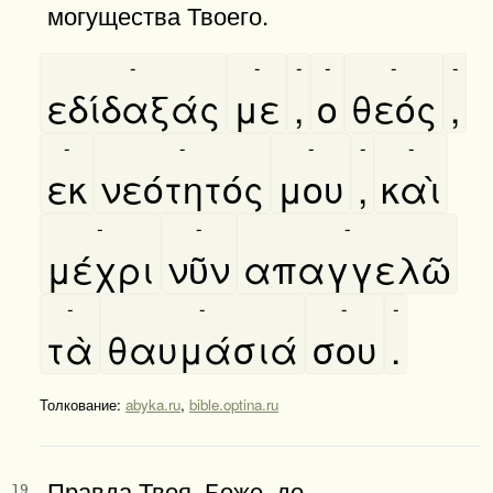
могущества Твоего.
-
-
-
-
-
-
εδίδαξάς
με
,
ο
θεός
,
-
-
-
-
-
εκ
νεότητός
μου
,
καὶ
-
-
-
μέχρι
νῦν
απαγγελῶ
-
-
-
-
τὰ
θαυμάσιά
σου
.
Толкование:
abyka.ru
,
bible.optina.ru
Правда Твоя, Боже, до
19