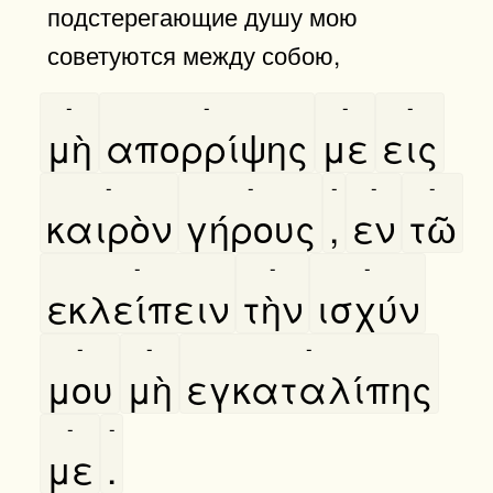
подстерегающие душу мою
советуются между собою,
-
-
-
-
μὴ
απορρίψης
με
εις
-
-
-
-
-
καιρὸν
γήρους
,
εν
τῶ
-
-
-
εκλείπειν
τὴν
ισχύν
-
-
-
μου
μὴ
εγκαταλίπης
-
-
με
.