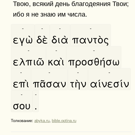
Твою, всякий день благодеяния Твои;
ибо я не знаю им числа.
-
-
-
-
εγὼ
δὲ
διὰ
παντὸς
-
-
-
ελπιῶ
καὶ
προσθήσω
-
-
-
-
επὶ
πᾶσαν
τὴν
αίνεσίν
-
-
σου
.
Толкование:
abyka.ru
,
bible.optina.ru