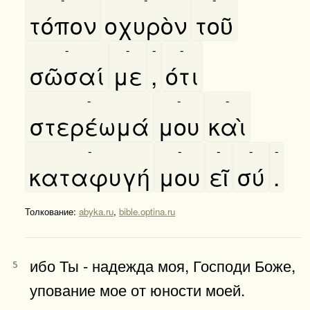
τόπον
οχυρὸν
τοῦ
-
-
-
-
σῶσαί
με
,
ότι
-
-
-
στερέωμά
μου
καὶ
-
-
-
-
-
καταφυγή
μου
εῖ
σύ
.
Толкование:
abyka.ru
,
bible.optina.ru
ибо Ты - надежда моя, Господи Боже,
5
упование мое от юности моей.