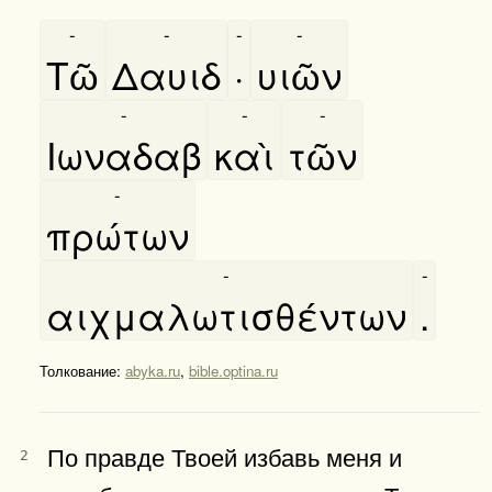
-
-
-
-
Τῶ
Δαυιδ
·
υιῶν
-
-
-
Ιωναδαβ
καὶ
τῶν
-
πρώτων
-
-
αιχμαλωτισθέντων
.
Толкование:
abyka.ru
,
bible.optina.ru
По правде Твоей избавь меня и
2