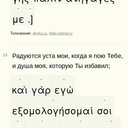
-
-
με
.]
Толкование:
abyka.ru
,
bible.optina.ru
Радуются уста мои, когда я пою Тебе,
23
и душа моя, которую Ты избавил;
-
-
-
καὶ
γὰρ
εγὼ
-
-
εξομολογήσομαί
σοι
-
-
-
-