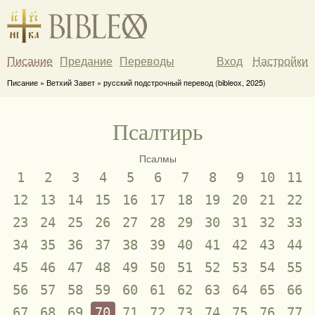
Писание
Предание
Переводы
Вход
Настройки
Писание » Ветхий Завет » русский подстрочный перевод (bibleox, 2025)
Псалтирь
Псалмы
1
2
3
4
5
6
7
8
9
10
11
12
13
14
15
16
17
18
19
20
21
22
23
24
25
26
27
28
29
30
31
32
33
34
35
36
37
38
39
40
41
42
43
44
45
46
47
48
49
50
51
52
53
54
55
56
57
58
59
60
61
62
63
64
65
66
67
68
69
70
71
72
73
74
75
76
77