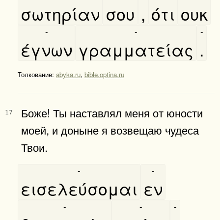
σωτηρίαν
σου
,
ότι
ουκ
-
-
-
έγνων
γραμματείας
.
Толкование:
abyka.ru
,
bible.optina.ru
Боже! Ты наставлял меня от юности
17
моей, и доныне я возвещаю чудеса
Твои.
-
-
εισελεύσομαι
εν
-
-
-