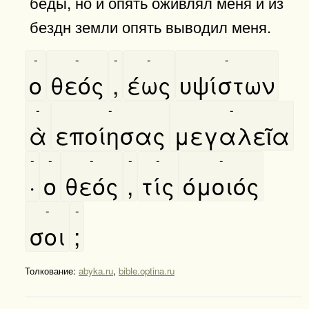
беды, но и опять оживлял меня и из
бездн земли опять выводил меня.
-
-
-
-
-
ο
θεός
,
έως
υψίστων
-
-
-
ὰ
εποίησας
μεγαλεῖα
-
-
-
-
-
-
·
ο
θεός
,
τίς
όμοιός
-
-
σοι
;
Толкование:
abyka.ru
,
bible.optina.ru