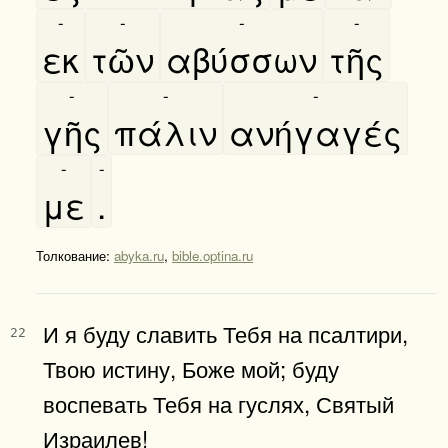
-
-
-
-
εκ
τῶν
αβύσσων
τῆς
-
-
-
γῆς
πάλιν
ανήγαγές
-
-
με
.
Толкование:
abyka.ru
,
bible.optina.ru
И я буду славить Тебя на псалтири,
22
Твою истину, Боже мой; буду
воспевать Тебя на гуслях, Святый
Израилев!