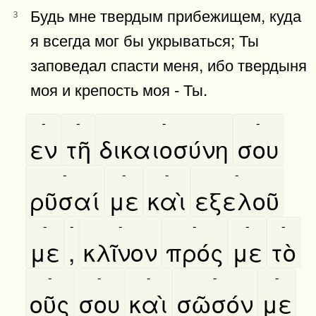
Будь мне твердым прибежищем, куда
3
я всегда мог бы укрываться; Ты
заповедал спасти меня, ибо твердыня
моя и крепость моя - Ты.
-
-
-
-
εν
τῆ
δικαιοσύνη
σου
-
-
-
-
ρῦσαί
με
καὶ
εξελοῦ
-
-
-
-
-
-
με
,
κλῖνον
πρός
με
τὸ
-
-
-
-
-
οῦς
σου
καὶ
σῶσόν
με