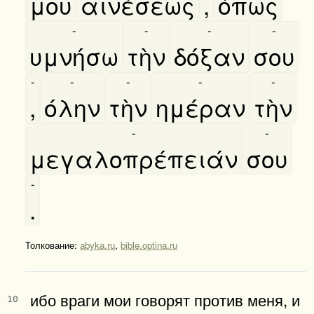
μου
αινέσεως
,
όπως
-
-
-
-
υμνήσω
τὴν
δόξαν
σου
-
-
-
-
-
,
όλην
τὴν
ημέραν
τὴν
-
-
μεγαλοπρέπειάν
σου
-
.
Толкование:
abyka.ru
,
bible.optina.ru
ибо враги мои говорят против меня, и
10