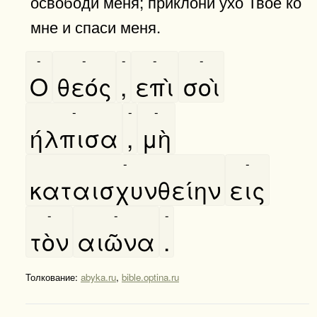
освободи меня; приклони ухо Твое ко
мне и спаси меня.
-
-
-
-
-
Ο
θεός
,
επὶ
σοὶ
-
-
-
ήλπισα
,
μὴ
-
-
καταισχυνθείην
εις
-
-
-
τὸν
αιῶνα
.
Толкование:
abyka.ru
,
bible.optina.ru