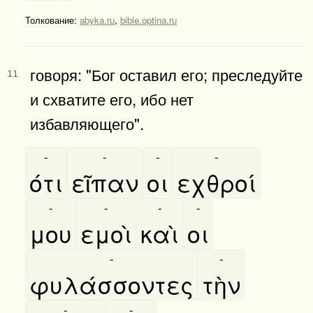
Толкование:
abyka.ru
,
bible.optina.ru
говоря: "Бог оставил его; преследуйте
11
и схватите его, ибо нет
избавляющего".
-
-
-
-
ότι
εῖπαν
οι
εχθροί
-
-
-
-
μου
εμοὶ
καὶ
οι
-
-
φυλάσσοντες
τὴν
-
-