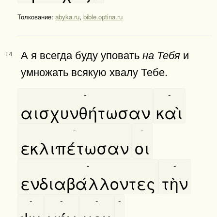
Толкование:
abyka.ru
,
bible.optina.ru
А я всегда буду уповать
и
на Тебя
14
умножать всякую хвалу Тебе.
-
-
αισχυνθήτωσαν
καὶ
-
-
εκλιπέτωσαν
οι
-
-
ενδιαβάλλοντες
τὴν
-
-
-
-