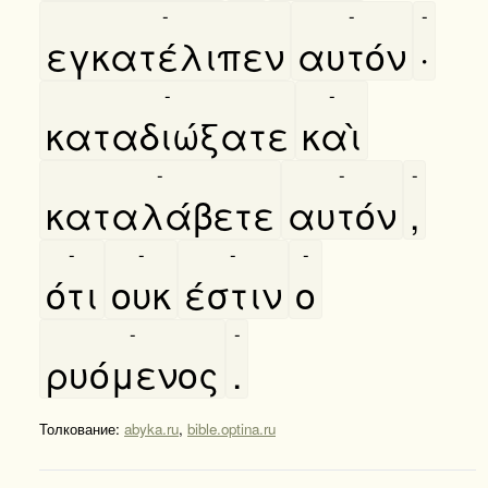
-
-
-
εγκατέλιπεν
αυτόν
·
-
-
καταδιώξατε
καὶ
-
-
-
καταλάβετε
αυτόν
,
-
-
-
-
ότι
ουκ
έστιν
ο
-
-
ρυόμενος
.
Толкование:
abyka.ru
,
bible.optina.ru