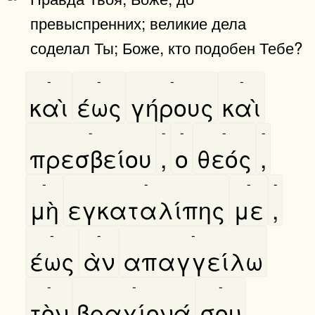
превыспренних; великие дела
соделал Ты; Боже, кто подобен Тебе?
-
-
-
-
καὶ
έως
γήρους
καὶ
-
-
-
-
-
πρεσβείου
,
ο
θεός
,
-
-
-
-
μὴ
εγκαταλίπης
με
,
-
-
-
έως
ὰν
απαγγείλω
-
-
-
τὸν
βραχίονά
σου