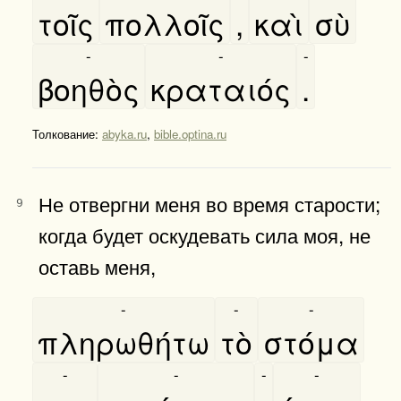
τοῖς
πολλοῖς
,
καὶ
σὺ
-
-
-
βοηθὸς
κραταιός
.
Толкование:
abyka.ru
,
bible.optina.ru
Не отвергни меня во время старости;
9
когда будет оскудевать сила моя, не
оставь меня,
-
-
-
πληρωθήτω
τὸ
στόμα
-
-
-
-