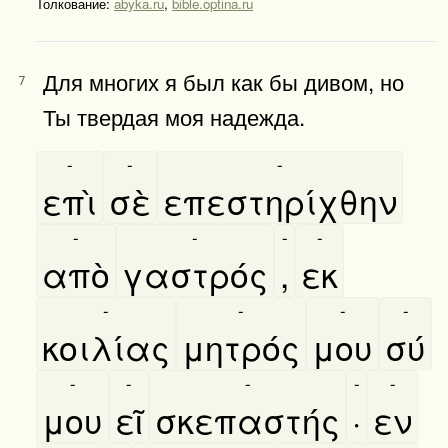
Толкование:
abyka.ru
,
bible.optina.ru
Для многих я был как бы дивом, но
7
Ты твердая моя надежда.
-
-
-
επὶ
σὲ
επεστηρίχθην
-
-
-
-
απὸ
γαστρός
,
εκ
-
-
-
-
κοιλίας
μητρός
μου
σύ
-
-
-
-
-
μου
εῖ
σκεπαστής
·
εν