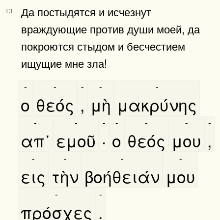
Да постыдятся и исчезнут
13
враждующие против души моей, да
покроются стыдом и бесчестием
ищущие мне зла!
-
-
-
-
-
ο
θεός
,
μὴ
μακρύνης
-
-
-
-
-
-
-
απ᾿
εμοῦ
·
ο
θεός
μου
,
-
-
-
-
εις
τὴν
βοήθειάν
μου
-
-
πρόσχες
.