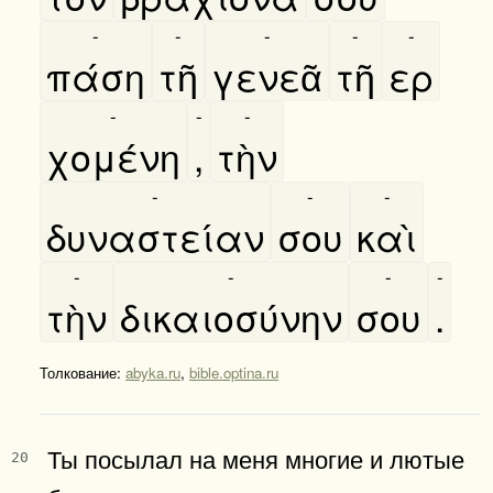
-
-
-
-
-
πάση
τῆ
γενεᾶ
τῆ
ερ
-
-
-
χομένη
,
τὴν
-
-
-
δυναστείαν
σου
καὶ
-
-
-
-
τὴν
δικαιοσύνην
σου
.
Толкование:
abyka.ru
,
bible.optina.ru
Ты посылал на меня многие и лютые
20