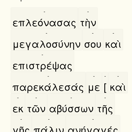
-
-
επλεόνασας
τὴν
-
-
-
μεγαλοσύνην
σου
καὶ
-
επιστρέψας
-
-
-
-
παρεκάλεσάς
με
[
καὶ
-
-
-
-
εκ
τῶν
αβύσσων
τῆς
-
-
-
γῆς
πάλιν
ανήγαγές