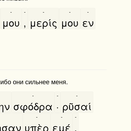
-
-
-
-
-
μου
,
μερίς
μου
εν
 ибо они сильнее меня.
-
-
-
ην
σφόδρα
·
ρῦσαί
-
-
-
ησαν
υπὲρ
εμέ
.