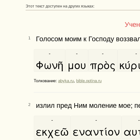
Этот текст доступен на других языках:
Учен
Голосом моим к Господу воззвал
1
-
-
-
-
Φωνῆ
μου
πρὸς
κύρ
Толкование:
abyka.ru
,
bible.optina.ru
излил пред Ним моление мое; п
2
-
-
-
εκχεῶ
εναντίον
αυτ