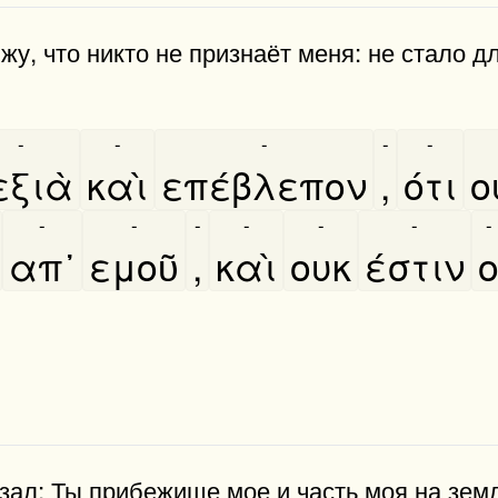
жу, что никто не признаёт меня: не стало д
-
-
-
-
-
εξιὰ
καὶ
επέβλεπον
,
ότι
ο
-
-
-
-
-
-
-
απ᾿
εμοῦ
,
καὶ
ουκ
έστιν
казал: Ты прибежище мое и часть моя на зем