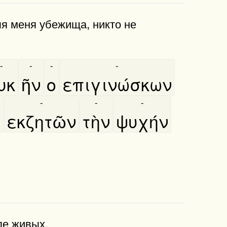
ля меня убежища, никто не
-
-
-
-
υκ
ῆν
ο
επιγινώσκων
-
-
-
ο
εκζητῶν
τὴν
ψυχήν
ле живых.