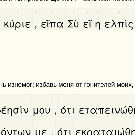
-
-
-
-
-
-
-
,
κύριε
,
εῖπα
Σὺ
εῖ
η
ελπίς
ь изнемог; избавь меня от гонителей моих,
-
-
-
-
-
έησίν
μου
,
ότι
εταπεινώθ
-
-
-
-
όντων
με
,
ότι
εκραταιώθ