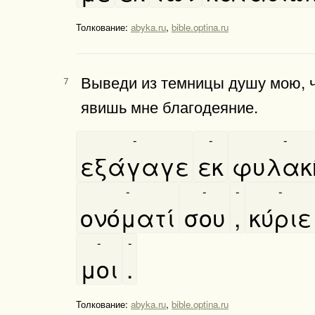
Толкование:
abyka.ru
,
bible.optina.ru
Выведи из темницы душу мою, ч
7
явишь мне благодеяние.
-
-
-
εξάγαγε
εκ
φυλακη
-
-
-
-
ονόματί
σου
,
κύριε
-
-
μοι
.
Толкование:
abyka.ru
,
bible.optina.ru