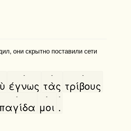
дил, они скрытно поставили сети
-
-
-
-
ὺ
έγνως
τὰς
τρίβους
-
-
-
παγίδα
μοι
.