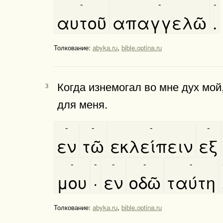
-
-
-
αυτοῦ
απαγγελῶ
.
Толкование:
abyka.ru
,
bible.optina.ru
Когда изнемогал во мне дух мой
3
для меня.
-
-
-
-
εν
τῶ
εκλείπειν
εξ
-
-
-
-
-
μου
·
εν
οδῶ
ταύτη
Толкование:
abyka.ru
,
bible.optina.ru