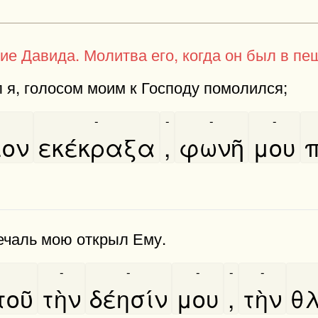
ие Давида. Молитва его, когда он был в пе
 я, голосом моим к Господу помолился;
-
-
-
-
ιον
εκέκραξα
,
φωνῆ
μου
π
ечаль мою открыл Ему.
-
-
-
-
-
οῦ
τὴν
δέησίν
μου
,
τὴν
θλ