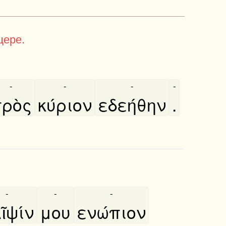
щере.
-
-
-
-
ρὸς
κύριον
εδεήθην
.
-
-
-
ῖψίν
μου
ενώπιον