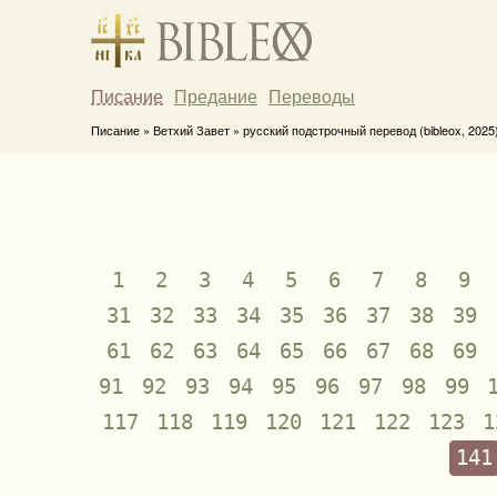
Писание
Предание
Переводы
Писание » Ветхий Завет » русский подстрочный перевод (bibleox, 2025
1
2
3
4
5
6
7
8
9
31
32
33
34
35
36
37
38
39
61
62
63
64
65
66
67
68
69
91
92
93
94
95
96
97
98
99
117
118
119
120
121
122
123
1
141