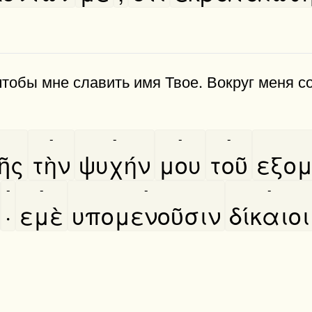
тобы мне славить имя Твое. Вокруг меня с
-
-
-
-
͂ς
τὴν
ψυχήν
μου
τοῦ
εξομ
-
-
-
-
·
εμὲ
υπομενοῦσιν
δίκαιοι