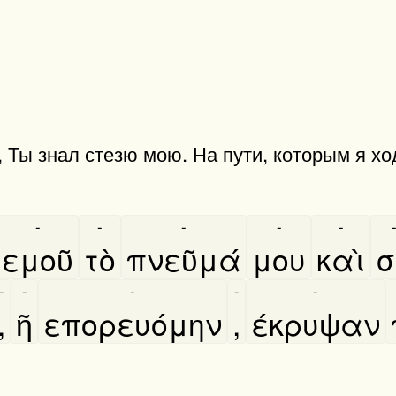
, Ты знал стезю мою. На пути, которым я хо
-
-
-
-
-
εμοῦ
τὸ
πνεῦμά
μου
καὶ
σ
-
-
-
-
-
,
ῆ
επορευόμην
,
έκρυψαν