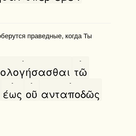
оберутся праведные, когда Ты
-
-
ολογήσασθαι
τῶ
-
-
-
έως
οῦ
ανταποδῶς