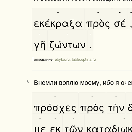
-
-
-
-
εκέκραξα
πρὸς
σέ
-
-
-
γῆ
ζώντων
.
Толкование:
abyka.ru
,
bible.optina.ru
Внемли воплю моему, ибо я очен
6
-
-
-
πρόσχες
πρὸς
τὴν
δ
-
-
-
-
με
εκ
τῶν
καταδιωκ