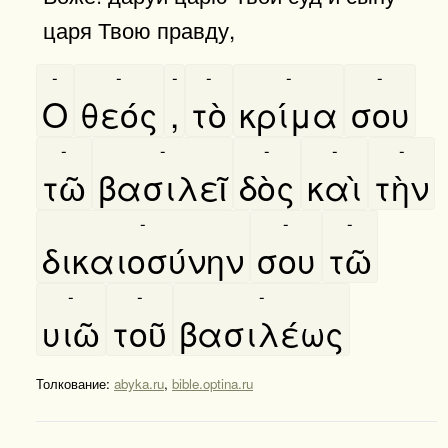
царя Твою правду,
-
-
-
-
-
-
Ο
θεός
,
τὸ
κρίμα
σου
-
-
-
-
-
τῶ
βασιλεῖ
δὸς
καὶ
τὴν
-
-
-
δικαιοσύνην
σου
τῶ
-
-
-
υιῶ
τοῦ
βασιλέως
Толкование:
abyka.ru
,
bible.optina.ru