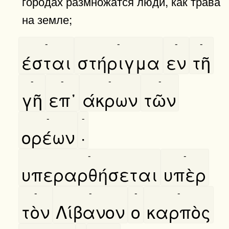
городах размножатся люди, как трава
на земле;
-
-
-
-
έσται
στήριγμα
εν
τῆ
-
-
-
-
γῆ
επ᾿
άκρων
τῶν
-
-
ορέων
·
-
-
υπεραρθήσεται
υπὲρ
-
-
-
-
τὸν
Λίβανον
ο
καρπὸς