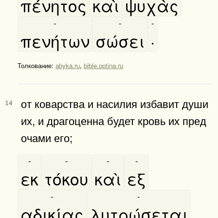
πένητος
καὶ
ψυχὰς
-
-
-
πενήτων
σώσει
·
Толкование:
abyka.ru
,
bible.optina.ru
от коварства и насилия избавит души
14
их, и драгоценна будет кровь их пред
очами его;
-
-
-
-
εκ
τόκου
καὶ
εξ
-
-
αδικίας
λυτρώσεται