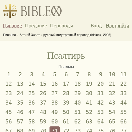
Писание
Предание
Переводы
Вход
Настройки
Писание » Ветхий Завет » русский подстрочный перевод (bibleox, 2025)
Псалтирь
Псалмы
1
2
3
4
5
6
7
8
9
10
11
12
13
14
15
16
17
18
19
20
21
22
23
24
25
26
27
28
29
30
31
32
33
34
35
36
37
38
39
40
41
42
43
44
45
46
47
48
49
50
51
52
53
54
55
56
57
58
59
60
61
62
63
64
65
66
67
68
69
70
71
72
73
74
75
76
77