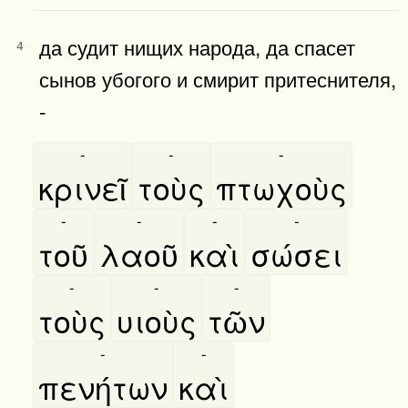
да судит нищих народа, да спасет
4
сынов убогого и смирит притеснителя,
-
-
-
-
κρινεῖ
τοὺς
πτωχοὺς
-
-
-
-
τοῦ
λαοῦ
καὶ
σώσει
-
-
-
τοὺς
υιοὺς
τῶν
-
-
πενήτων
καὶ