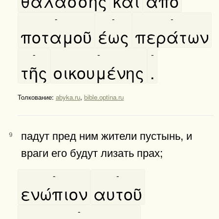
θαλάσσης
καὶ
απὸ
-
-
-
ποταμοῦ
έως
περάτων
-
-
-
τῆς
οικουμένης
.
Толкование:
abyka.ru
,
bible.optina.ru
падут пред ним жители пустынь, и
9
враги его будут лизать прах;
-
-
ενώπιον
αυτοῦ
-