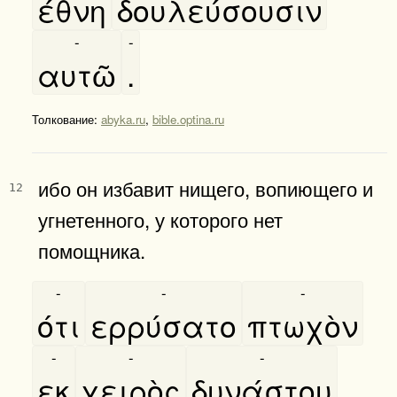
έθνη
δουλεύσουσιν
-
-
αυτῶ
.
Толкование:
abyka.ru
,
bible.optina.ru
ибо он избавит нищего, вопиющего и
12
угнетенного, у которого нет
помощника.
-
-
-
ότι
ερρύσατο
πτωχὸν
-
-
-
εκ
χειρὸς
δυνάστου