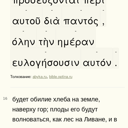
-
-
-
-
αυτοῦ
διὰ
παντός
,
-
-
-
όλην
τὴν
ημέραν
-
-
-
ευλογήσουσιν
αυτόν
.
Толкование:
abyka.ru
,
bible.optina.ru
будет обилие хлеба на земле,
16
наверху гор; плоды его будут
волноваться, как лес на Ливане, и в