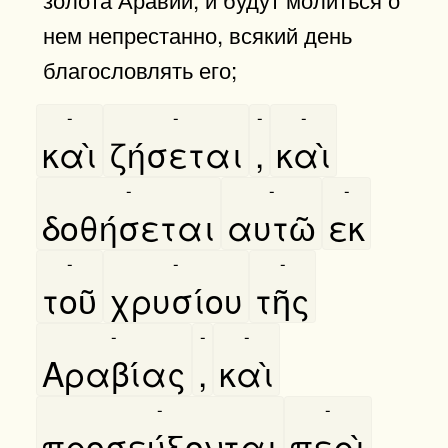
нем непрестанно, всякий день
благословлять его;
-
-
-
-
καὶ
ζήσεται
,
καὶ
-
-
-
δοθήσεται
αυτῶ
εκ
-
-
-
τοῦ
χρυσίου
τῆς
-
-
-
Αραβίας
,
καὶ
-
-
προσεύξονται
περὶ