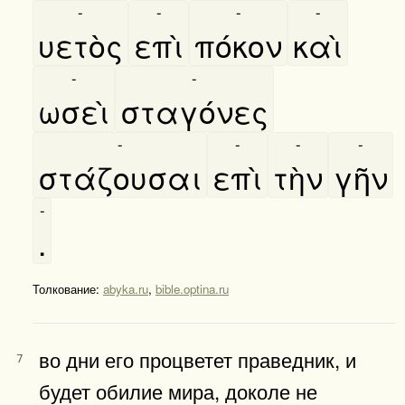
-
-
-
-
υετὸς
επὶ
πόκον
καὶ
-
-
ωσεὶ
σταγόνες
-
-
-
-
στάζουσαι
επὶ
τὴν
γῆν
-
.
Толкование:
abyka.ru
,
bible.optina.ru
во дни его процветет праведник, и
7
будет обилие мира, доколе не