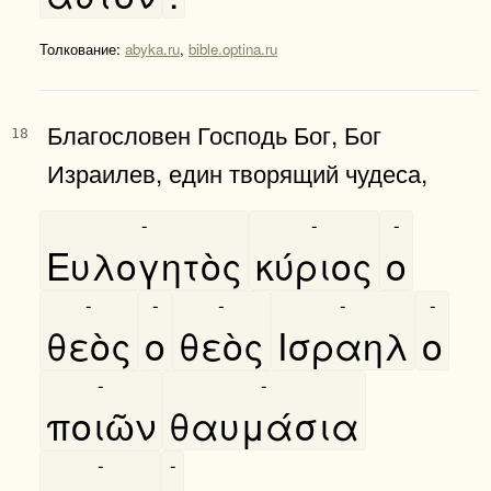
Толкование:
abyka.ru
,
bible.optina.ru
Благословен Господь Бог, Бог
18
Израилев, един творящий чудеса,
-
-
-
Ευλογητὸς
κύριος
ο
-
-
-
-
-
θεὸς
ο
θεὸς
Ισραηλ
ο
-
-
ποιῶν
θαυμάσια
-
-