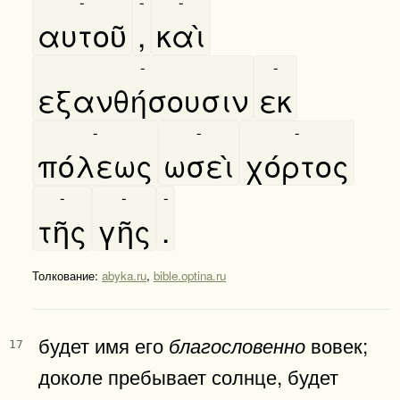
-
-
-
αυτοῦ
,
καὶ
-
-
εξανθήσουσιν
εκ
-
-
-
πόλεως
ωσεὶ
χόρτος
-
-
-
τῆς
γῆς
.
Толкование:
abyka.ru
,
bible.optina.ru
будет имя его
вовек;
благословенно
17
доколе пребывает солнце, будет