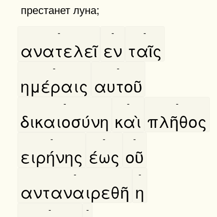
престанет луна;
-
-
-
ανατελεῖ
εν
ταῖς
-
-
ημέραις
αυτοῦ
-
-
-
δικαιοσύνη
καὶ
πλῆθος
-
-
-
ειρήνης
έως
οῦ
-
-
ανταναιρεθῆ
η
-
-