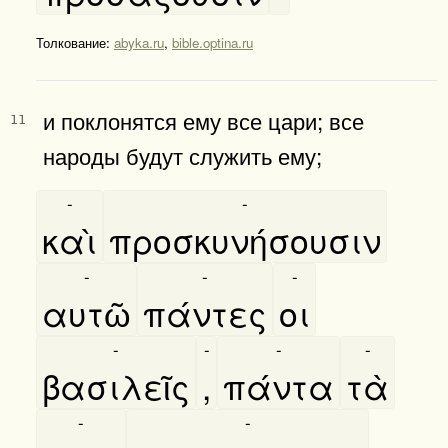
Толкование:
abyka.ru
,
bible.optina.ru
и поклонятся ему все цари; все
11
народы будут служить ему;
-
-
καὶ
προσκυνήσουσιν
-
-
-
αυτῶ
πάντες
οι
-
-
-
-
βασιλεῖς
,
πάντα
τὰ
-
-