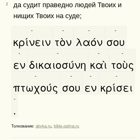
да судит праведно людей Твоих и
2
нищих Твоих на суде;
-
-
-
-
κρίνειν
τὸν
λαόν
σου
-
-
-
-
εν
δικαιοσύνη
καὶ
τοὺς
-
-
-
-
πτωχούς
σου
εν
κρίσει
-
.
Толкование:
abyka.ru
,
bible.optina.ru