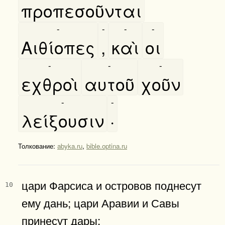
προπεσοῦνται
-
-
-
-
Αιθίοπες
,
καὶ
οι
-
-
-
εχθροὶ
αυτοῦ
χοῦν
-
-
λείξουσιν
·
Толкование:
abyka.ru
,
bible.optina.ru
цари Фарсиса и островов поднесут
10
ему дань; цари Аравии и Савы
принесут дары;