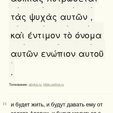
-
-
-
-
τὰς
ψυχὰς
αυτῶν
,
-
-
-
-
καὶ
έντιμον
τὸ
όνομα
-
-
-
αυτῶν
ενώπιον
αυτοῦ
-
.
Толкование:
abyka.ru
,
bible.optina.ru
и будет жить, и будут давать ему от
15
золота Аравии, и будут молиться о