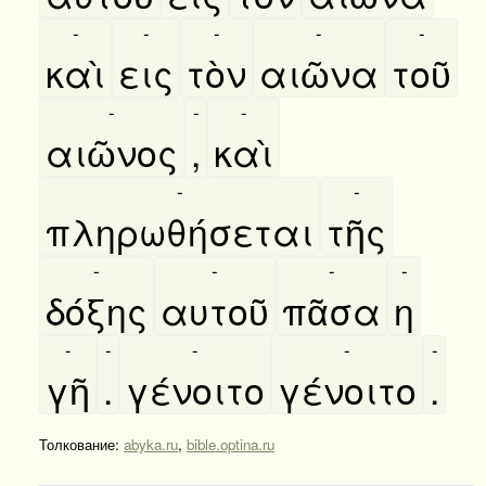
-
-
-
-
-
καὶ
εις
τὸν
αιῶνα
τοῦ
-
-
-
αιῶνος
,
καὶ
-
-
πληρωθήσεται
τῆς
-
-
-
-
δόξης
αυτοῦ
πᾶσα
η
-
-
-
-
-
γῆ
.
γένοιτο
γένοιτο
.
Толкование:
abyka.ru
,
bible.optina.ru