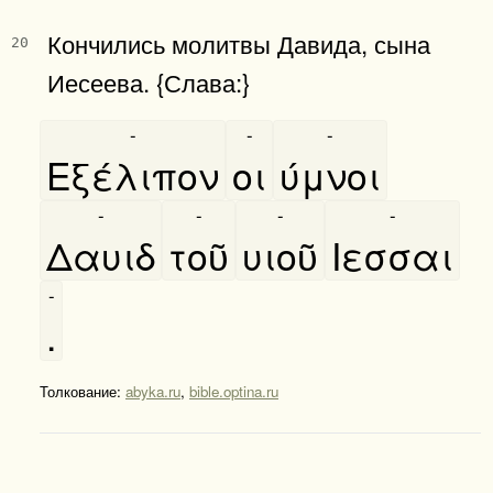
Кончились молитвы Давида, сына
20
Иесеева. {Слава:}
-
-
-
Εξέλιπον
οι
ύμνοι
-
-
-
-
Δαυιδ
τοῦ
υιοῦ
Ιεσσαι
-
.
Толкование:
abyka.ru
,
bible.optina.ru