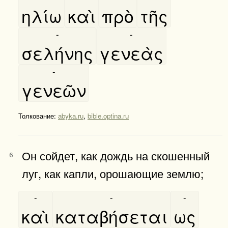
ηλίω
καὶ
πρὸ
τῆς
-
-
σελήνης
γενεὰς
-
γενεῶν
Толкование:
abyka.ru
,
bible.optina.ru
Он сойдет, как дождь на скошенный
6
луг, как капли, орошающие землю;
-
-
-
καὶ
καταβήσεται
ως