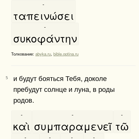
-
ταπεινώσει
-
συκοφάντην
Толкование:
abyka.ru
,
bible.optina.ru
и будут бояться Тебя, доколе
5
пребудут солнце и луна, в роды
родов.
-
-
-
καὶ
συμπαραμενεῖ
τῶ
-
-
-
-