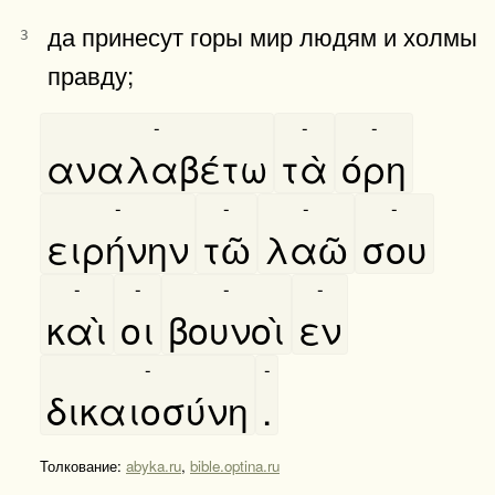
да принесут горы мир людям и холмы
3
правду;
-
-
-
αναλαβέτω
τὰ
όρη
-
-
-
-
ειρήνην
τῶ
λαῶ
σου
-
-
-
-
καὶ
οι
βουνοὶ
εν
-
-
δικαιοσύνη
.
Толкование:
abyka.ru
,
bible.optina.ru