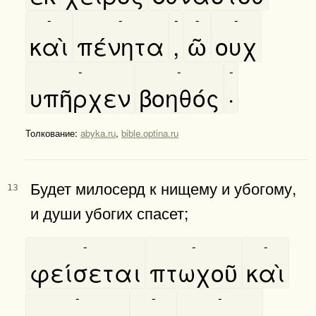
-
-
-
-
-
καὶ
πένητα
,
ῶ
ουχ
-
-
-
υπῆρχεν
βοηθός
·
Толкование:
abyka.ru
,
bible.optina.ru
Будет милосерд к нищему и убогому,
13
и души убогих спасет;
-
-
-
φείσεται
πτωχοῦ
καὶ
-
-
-