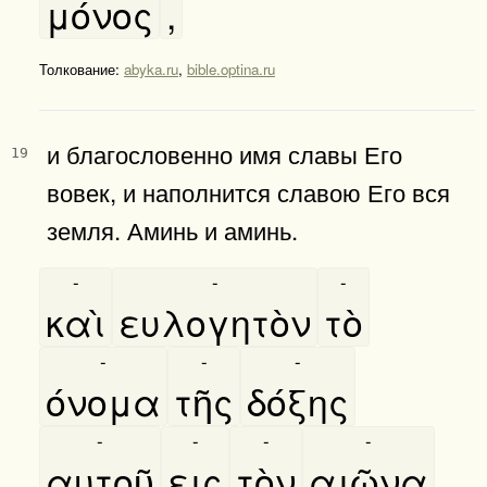
μόνος
,
Толкование:
abyka.ru
,
bible.optina.ru
и благословенно имя славы Его
19
вовек, и наполнится славою Его вся
земля. Аминь и аминь.
-
-
-
καὶ
ευλογητὸν
τὸ
-
-
-
όνομα
τῆς
δόξης
-
-
-
-
αυτοῦ
εις
τὸν
αιῶνα