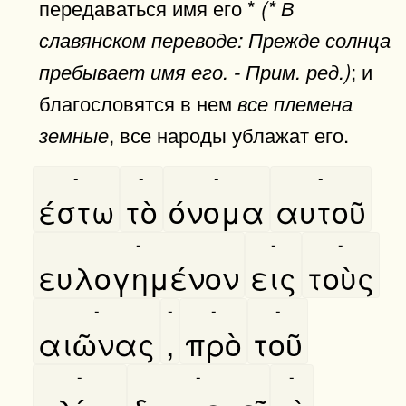
передаваться имя его *
(* В
славянском переводе: Прежде солнца
; и
пребывает имя его. - Прим. ред.)
благословятся в нем
все племена
, все народы ублажат его.
земные
-
-
-
-
έστω
τὸ
όνομα
αυτοῦ
-
-
-
ευλογημένον
εις
τοὺς
-
-
-
-
αιῶνας
,
πρὸ
τοῦ
-
-
-