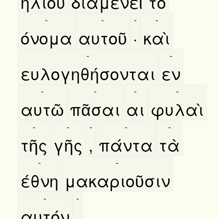
ηλίου
διαμενεῖ
τὸ
-
-
-
-
όνομα
αυτοῦ
·
καὶ
-
-
ευλογηθήσονται
εν
-
-
-
-
αυτῶ
πᾶσαι
αι
φυλαὶ
-
-
-
-
-
τῆς
γῆς
,
πάντα
τὰ
-
-
έθνη
μακαριοῦσιν
-
-
αυτόν
.