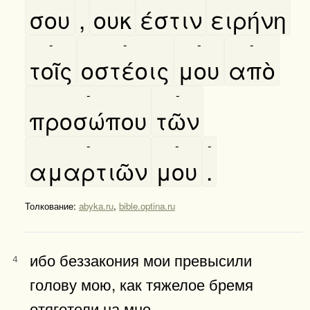
σου
,
ουκ
έστιν
ειρήνη
-
-
-
-
τοῖς
οστέοις
μου
απὸ
-
-
προσώπου
τῶν
-
-
-
αμαρτιῶν
μου
.
Толкование:
abyka.ru
,
bible.optina.ru
ибо беззакония мои превысили
4
голову мою, как тяжелое бремя
отяготели на мне,