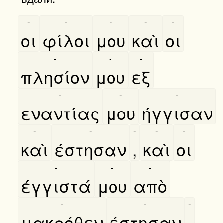
-
-
-
-
-
οι
φίλοι
μου
καὶ
οι
-
-
-
πλησίον
μου
εξ
-
-
-
εναντίας
μου
ήγγισαν
-
-
-
-
-
καὶ
έστησαν
,
καὶ
οι
-
-
-
έγγιστά
μου
απὸ
-
-
-
μακρόθεν
έστησαν
·