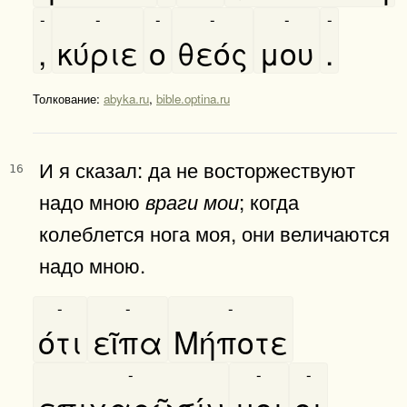
-
-
-
-
-
-
,
κύριε
ο
θεός
μου
.
Толкование:
abyka.ru
,
bible.optina.ru
И я сказал: да не восторжествуют
16
надо мною
; когда
враги мои
колеблется нога моя, они величаются
надо мною.
-
-
-
ότι
εῖπα
Μήποτε
-
-
-