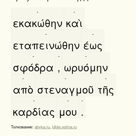
-
-
εκακώθην
καὶ
-
-
εταπεινώθην
έως
-
-
-
σφόδρα
,
ωρυόμην
-
-
-
απὸ
στεναγμοῦ
τῆς
-
-
-
καρδίας
μου
.
Толкование:
abyka.ru
,
bible.optina.ru