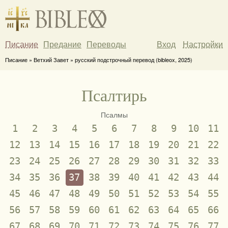
Писание
Предание
Переводы
Вход
Настройки
Писание » Ветхий Завет » русский подстрочный перевод (bibleox, 2025)
Псалтирь
Псалмы
1
2
3
4
5
6
7
8
9
10
11
12
13
14
15
16
17
18
19
20
21
22
23
24
25
26
27
28
29
30
31
32
33
34
35
36
37
38
39
40
41
42
43
44
45
46
47
48
49
50
51
52
53
54
55
56
57
58
59
60
61
62
63
64
65
66
67
68
69
70
71
72
73
74
75
76
77