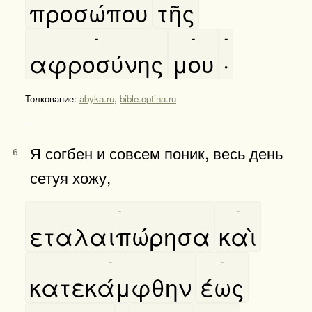
προσώπου
τῆς
-
-
-
αφροσύνης
μου
·
Толкование:
abyka.ru
,
bible.optina.ru
Я согбен и совсем поник, весь день
6
сетуя хожу,
-
-
εταλαιπώρησα
καὶ
-
-
κατεκάμφθην
έως
-
-
-
-