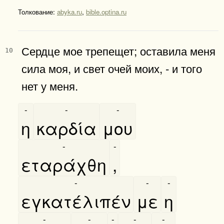
Толкование:
abyka.ru
,
bible.optina.ru
Сердце мое трепещет; оставила меня
10
сила моя, и свет очей моих, - и того
нет у меня.
-
-
-
η
καρδία
μου
-
-
εταράχθη
,
-
-
-
εγκατέλιπέν
με
η
-
-
-
-
-