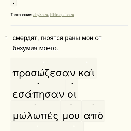
Толкование:
abyka.ru
,
bible.optina.ru
смердят, гноятся раны мои от
5
безумия моего.
-
-
προσώζεσαν
καὶ
-
-
εσάπησαν
οι
-
-
-
μώλωπές
μου
απὸ
-
-