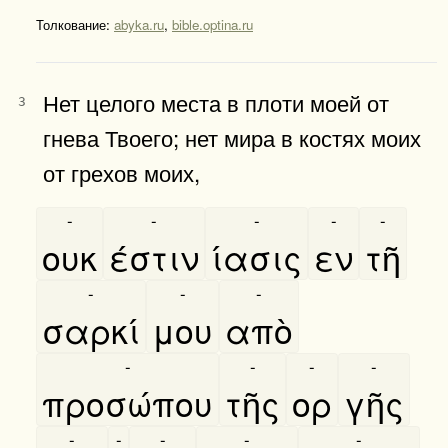
Толкование:
abyka.ru
,
bible.optina.ru
Нет целого места в плоти моей от
3
гнева Твоего; нет мира в костях моих
от грехов моих,
-
-
-
-
-
ουκ
έστιν
ίασις
εν
τῆ
-
-
-
σαρκί
μου
απὸ
-
-
-
-
προσώπου
τῆς
ορ
γῆς
-
-
-
-
-