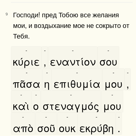
Господи! пред Тобою все желания
9
мои, и воздыхание мое не сокрыто от
Тебя.
-
-
-
-
κύριε
,
εναντίον
σου
-
-
-
-
-
πᾶσα
η
επιθυμία
μου
,
-
-
-
-
καὶ
ο
στεναγμός
μου
-
-
-
-
-
απὸ
σοῦ
ουκ
εκρύβη
.