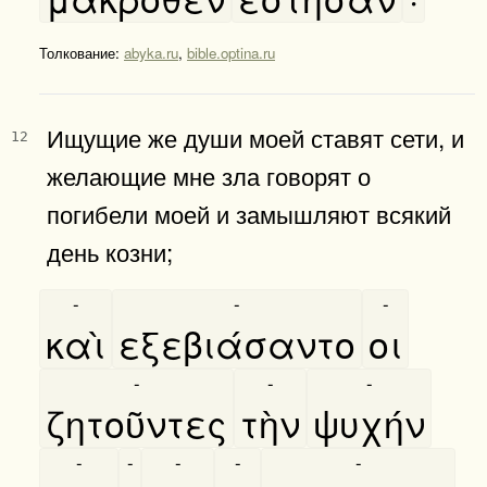
Толкование:
abyka.ru
,
bible.optina.ru
Ищущие же души моей ставят сети, и
12
желающие мне зла говорят о
погибели моей и замышляют всякий
день козни;
-
-
-
καὶ
εξεβιάσαντο
οι
-
-
-
ζητοῦντες
τὴν
ψυχήν
-
-
-
-
-