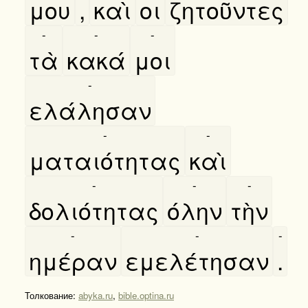
μου
,
καὶ
οι
ζητοῦντες
-
-
-
τὰ
κακά
μοι
-
ελάλησαν
-
-
ματαιότητας
καὶ
-
-
-
δολιότητας
όλην
τὴν
-
-
-
ημέραν
εμελέτησαν
.
Толкование:
abyka.ru
,
bible.optina.ru