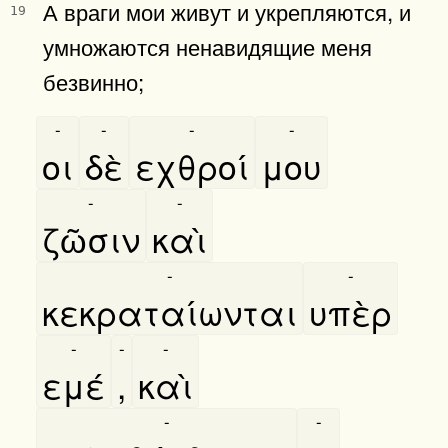
А враги мои живут и укрепляются, и
19
умножаются ненавидящие меня
безвинно;
-
-
-
-
οι
δὲ
εχθροί
μου
-
-
ζῶσιν
καὶ
-
-
κεκραταίωνται
υπὲρ
-
-
-
εμέ
,
καὶ
-
-