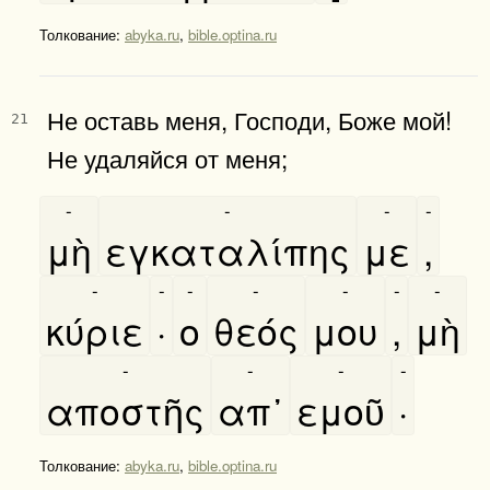
Толкование:
abyka.ru
,
bible.optina.ru
Не оставь меня, Господи, Боже мой!
21
Не удаляйся от меня;
-
-
-
-
μὴ
εγκαταλίπης
με
,
-
-
-
-
-
-
-
κύριε
·
ο
θεός
μου
,
μὴ
-
-
-
-
αποστῆς
απ᾿
εμοῦ
·
Толкование:
abyka.ru
,
bible.optina.ru