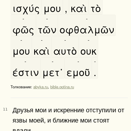
ισχύς
μου
,
καὶ
τὸ
-
-
-
φῶς
τῶν
οφθαλμῶν
-
-
-
-
μου
καὶ
αυτὸ
ουκ
-
-
-
-
έστιν
μετ᾿
εμοῦ
.
Толкование:
abyka.ru
,
bible.optina.ru
Друзья мои и искренние отступили от
11
язвы моей, и ближние мои стоят
вдали.