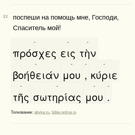
поспеши на помощь мне, Господи,
22
Спаситель мой!
-
-
-
πρόσχες
εις
τὴν
-
-
-
-
βοήθειάν
μου
,
κύριε
-
-
-
-
τῆς
σωτηρίας
μου
.
Толкование:
abyka.ru
,
bible.optina.ru