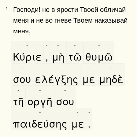
Господи! не в ярости Твоей обличай
1
меня и не во гневе Твоем наказывай
меня,
-
-
-
-
-
Κύριε
,
μὴ
τῶ
θυμῶ
-
-
-
-
σου
ελέγξης
με
μηδὲ
-
-
-
τῆ
οργῆ
σου
-
-
-
παιδεύσης
με
.