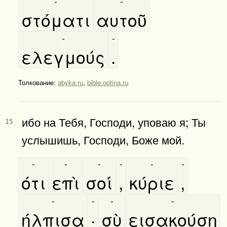
-
-
στόματι
αυτοῦ
-
-
ελεγμούς
.
Толкование:
abyka.ru
,
bible.optina.ru
ибо на Тебя, Господи, уповаю я; Ты
15
услышишь, Господи, Боже мой.
-
-
-
-
-
-
ότι
επὶ
σοί
,
κύριε
,
-
-
-
-
ήλπισα
·
σὺ
εισακούση