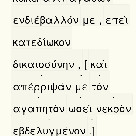
-
-
-
-
ενδιέβαλλόν
με
,
επεὶ
-
κατεδίωκον
-
-
-
-
δικαιοσύνην
,
[
καὶ
-
-
-
απέρριψάν
με
τὸν
-
-
-
αγαπητὸν
ωσεὶ
νεκρὸν
-
-
εβδελυγμένον
.]