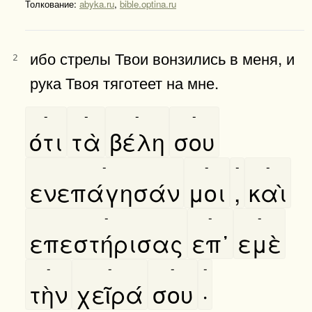
Толкование:
abyka.ru
,
bible.optina.ru
ибо стрелы Твои вонзились в меня, и
2
рука Твоя тяготеет на мне.
-
-
-
-
ότι
τὰ
βέλη
σου
-
-
-
-
ενεπάγησάν
μοι
,
καὶ
-
-
-
επεστήρισας
επ᾿
εμὲ
-
-
-
-
τὴν
χεῖρά
σου
·