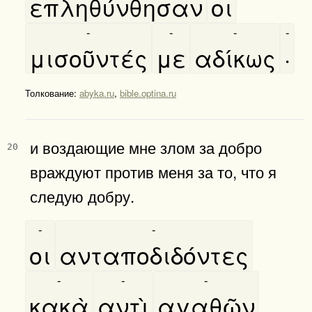
επληθύνθησαν
οι
-
-
-
-
μισοῦντές
με
αδίκως
·
Толкование:
abyka.ru
,
bible.optina.ru
и воздающие мне злом за добро
20
враждуют против меня за то, что я
следую добру.
-
-
οι
ανταποδιδόντες
-
-
-
κακὰ
αντὶ
αγαθῶν