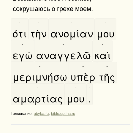
сокрушаюсь о грехе моем.
-
-
-
-
ότι
τὴν
ανομίαν
μου
-
-
-
εγὼ
αναγγελῶ
καὶ
-
-
-
μεριμνήσω
υπὲρ
τῆς
-
-
-
αμαρτίας
μου
.
Толкование:
abyka.ru
,
bible.optina.ru