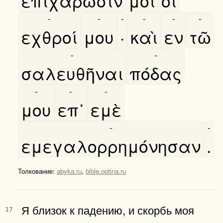
επιχαρῶσίν
μοι
οι
-
-
-
-
-
-
εχθροί
μου
·
καὶ
εν
τῶ
-
-
σαλευθῆναι
πόδας
-
-
-
μου
επ᾿
εμὲ
-
-
εμεγαλορρημόνησαν
.
Толкование:
abyka.ru
,
bible.optina.ru
Я близок к падению, и скорбь моя
17