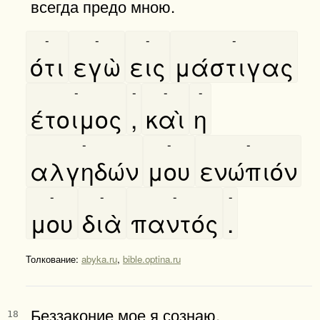
всегда предо мною.
-
-
-
-
ότι
εγὼ
εις
μάστιγας
-
-
-
-
έτοιμος
,
καὶ
η
-
-
-
αλγηδών
μου
ενώπιόν
-
-
-
-
μου
διὰ
παντός
.
Толкование:
abyka.ru
,
bible.optina.ru
Беззаконие мое я сознаю,
18