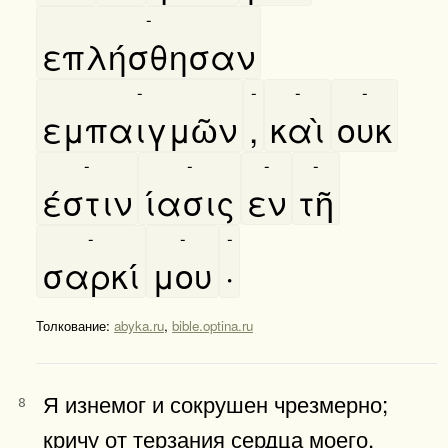
-
επλήσθησαν
-
-
-
-
εμπαιγμῶν
,
καὶ
ουκ
-
-
-
-
έστιν
ίασις
εν
τῆ
-
-
-
σαρκί
μου
·
Толкование:
abyka.ru
,
bible.optina.ru
Я изнемог и сокрушен чрезмерно;
8
кричу от терзания сердца моего.