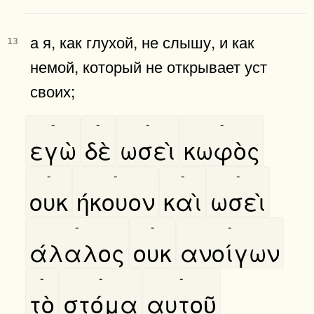
а я, как глухой, не слышу, и как
13
немой, который не открывает уст
своих;
-
-
-
-
εγὼ
δὲ
ωσεὶ
κωφὸς
-
-
-
-
ουκ
ήκουον
καὶ
ωσεὶ
-
-
-
άλαλος
ουκ
ανοίγων
-
-
-
τὸ
στόμα
αυτοῦ