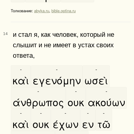
Толкование:
abyka.ru
,
bible.optina.ru
и стал я, как человек, который не
14
слышит и не имеет в устах своих
ответа,
-
-
-
καὶ
εγενόμην
ωσεὶ
-
-
-
άνθρωπος
ουκ
ακούων
-
-
-
-
-
καὶ
ουκ
έχων
εν
τῶ