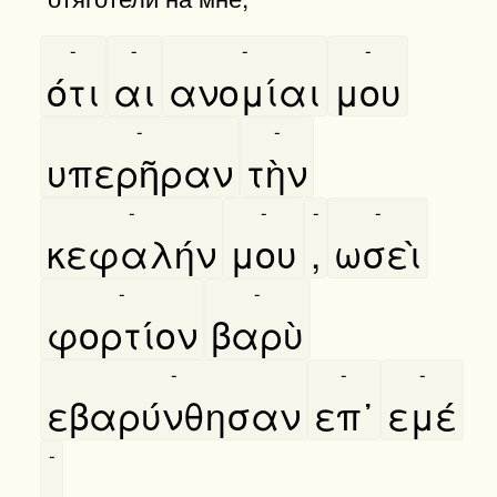
-
-
-
-
ότι
αι
ανομίαι
μου
-
-
υπερῆραν
τὴν
-
-
-
-
κεφαλήν
μου
,
ωσεὶ
-
-
φορτίον
βαρὺ
-
-
-
εβαρύνθησαν
επ᾿
εμέ
-
.