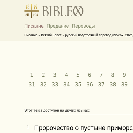
Писание
Предание
Переводы
Писание » Ветхий Завет » русский подстрочный перевод (bibleox, 2025
1
2
3
4
5
6
7
8
9
31
32
33
34
35
36
37
38
39
Этот текст доступен на других языках:
Пророчество о пустыне приморско
1