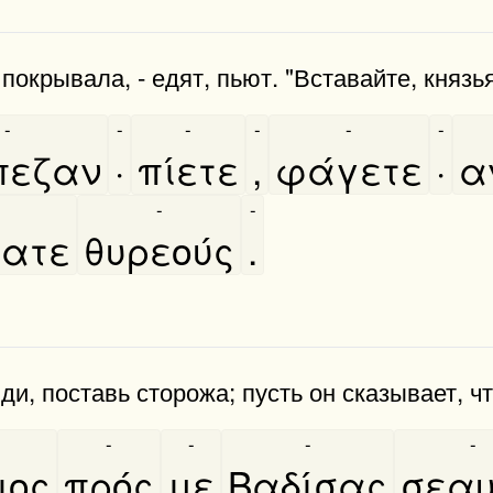
покрывала, - едят, пьют. "Вставайте, князь
-
-
-
-
-
-
πεζαν
·
πίετε
,
φάγετε
·
α
-
-
σατε
θυρεούς
.
ди, поставь сторожа; пусть он сказывает, чт
-
-
-
-
ριος
πρός
με
Βαδίσας
σεαυ