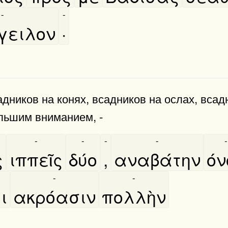
-
-
γειλον
·
дников на конях, всадников на ослах, всад
льшим вниманием, -
-
-
-
-
-
ς
ιππεῖς
δύο
,
αναβάτην
ό
-
-
ι
ακρόασιν
πολλὴν