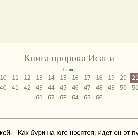
)
Книга пророка Исаии
Главы
10
11
12
13
14
15
16
17
18
19
20
2
40
41
42
43
44
45
46
47
48
49
50
5
61
62
63
64
65
66
й. - Как бури на юге носятся, идет он от п