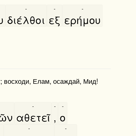
-
-
-
υ
διέλθοι
εξ
ερήμου
; восходи, Елам, осаждай, Мид!
-
-
-
ῶν
αθετεῖ
,
ο
-
-