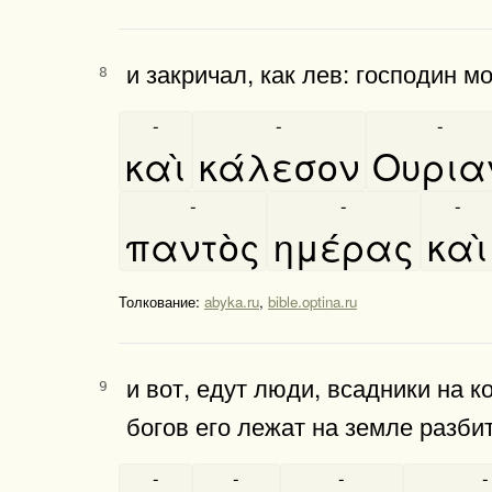
и закричал, как лев: господин м
8
-
-
-
καὶ
κάλεσον
Ουρια
-
-
-
παντὸς
ημέρας
καὶ
Толкование:
abyka.ru
,
bible.optina.ru
и вот, едут люди, всадники на к
9
богов его лежат на земле разби
-
-
-
-