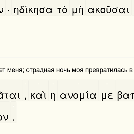
ν
·
ηδίκησα
τὸ
μὴ
ακοῦσαι
т меня; отрадная ночь моя превратилась в
-
-
-
-
-
͂ται
,
καὶ
η
ανομία
με
βαπ
-
ον
.