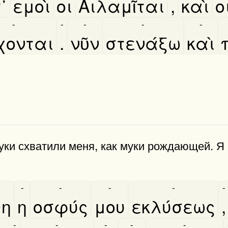
᾿
εμοὶ
οι
Αιλαμῖται
,
καὶ
ο
-
-
-
-
-
ρχονται
.
νῦν
στενάξω
καὶ
муки схватили меня, как муки рождающей. Я 
-
-
-
-
-
θη
η
οσφύς
μου
εκλύσεως
,
-
-
-
-
-