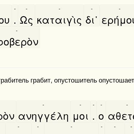
-
-
-
-
-
ου
.
Ως
καταιγὶς
δι᾿
ερήμο
-
φοβερὸν
грабитель грабит, опустошитель опустошает
.
-
-
-
-
-
ὸν
ανηγγέλη
μοι
.
ο
αθετ
-
-
-
-
-
-