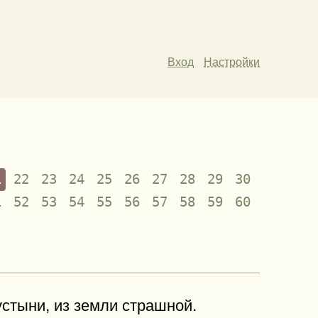
Вход
Настройки
1
22
23
24
25
26
27
28
29
30
1
52
53
54
55
56
57
58
59
60
устыни, из земли страшной.