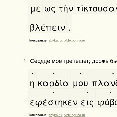
με
ως
τὴν
τίκτουσα
-
-
βλέπειν
.
Толкование:
abyka.ru
,
bible.optina.ru
Сердце мое трепещет; дрожь бье
4
-
-
-
-
η
καρδία
μου
πλανα
-
-
-
εφέστηκεν
εις
φόβ
Толкование:
abyka.ru
,
bible.optina.ru