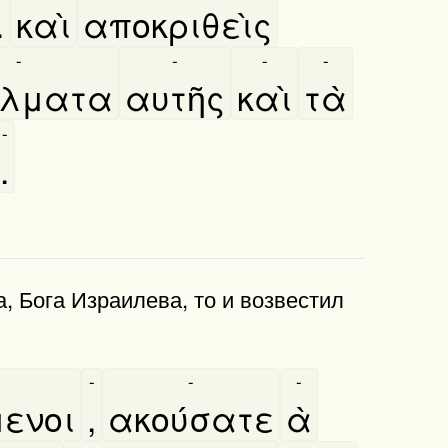
.
καὶ
αποκριθεὶς
-
-
-
-
́λματα
αυτῆς
καὶ
τὰ
-
.
, Бога Израилева, то и возвестил
-
-
-
μενοι
,
ακούσατε
ὰ