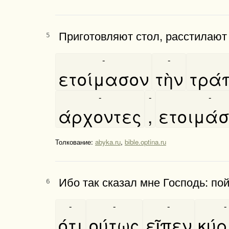
Приготовляют стол, расстилают 
5
-
-
ετοίμασον
τὴν
τρά
-
-
-
άρχοντες
,
ετοιμά
Толкование:
abyka.ru
,
bible.optina.ru
Ибо так сказал мне Господь: пой
6
-
-
-
-
ότι
ούτως
εῖπεν
κύ