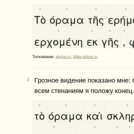
-
-
-
-
Τὸ
όραμα
τῆς
ερήμ
-
-
-
-
ερχομένη
εκ
γῆς
,
Толкование:
abyka.ru
,
bible.optina.ru
Грозное видение показано мне: 
2
всем стенаниям я положу конец
-
-
-
-
τὸ
όραμα
καὶ
σκληρ
-
-
-
-