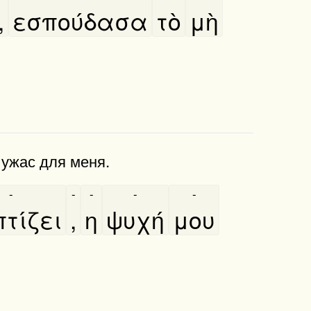
,
εσπούδασα
τὸ
μὴ
 ужас для меня.
-
-
-
-
-
τίζει
,
η
ψυχή
μου