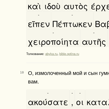
καὶ
ιδοὺ
αυτὸς
έρχ
-
-
εῖπεν
Πέπτωκεν
Βαβ
-
-
χειροποίητα
αυτῆς
Толкование:
abyka.ru
,
bible.optina.ru
О, измолоченный мой и сын гумн
10
вам.
-
-
-
ακούσατε
,
οι
κατα