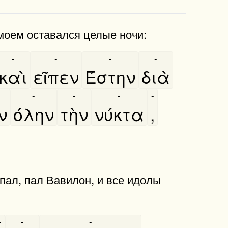
е моем оставался целые ночи:
-
-
-
-
καὶ
εῖπεν
Έστην
διὰ
-
-
-
-
ν
όλην
τὴν
νύκτα
,
 пал, пал Вавилон, и все идолы
-
-
-