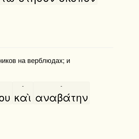
ников на верблюдах; и
-
-
νου
καὶ
αναβάτην