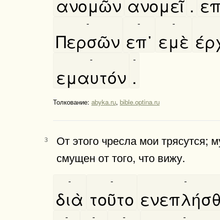
ανομῶν
ανομεῖ
.
επ
-
-
-
Περσῶν
επ᾿
εμὲ
έ
-
-
εμαυτόν
.
Толкование:
abyka.ru
,
bible.optina.ru
От этого чресла мои трясутся; 
3
смущен от того, что вижу.
-
-
-
διὰ
τοῦτο
ενεπλήσ
-
-
-
-