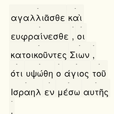
-
-
αγαλλιᾶσθε
καὶ
-
-
-
ευφραίνεσθε
,
οι
-
-
-
κατοικοῦντες
Σιων
,
-
-
-
-
-
ότι
υψώθη
ο
άγιος
τοῦ
-
-
-
-
Ισραηλ
εν
μέσω
αυτῆς
-
.