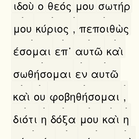
ιδοὺ
ο
θεός
μου
σωτήρ
-
-
-
-
μου
κύριος
,
πεποιθὼς
-
-
-
-
έσομαι
επ᾿
αυτῶ
καὶ
-
-
-
σωθήσομαι
εν
αυτῶ
-
-
-
-
καὶ
ου
φοβηθήσομαι
,
-
-
-
-
-
-
διότι
η
δόξα
μου
καὶ
η
-
-
-
-