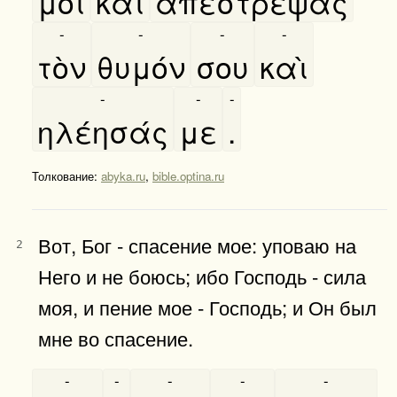
μοι
καὶ
απέστρεψας
-
-
-
-
τὸν
θυμόν
σου
καὶ
-
-
-
ηλέησάς
με
.
Толкование:
abyka.ru
,
bible.optina.ru
Вот, Бог - спасение мое: уповаю на
2
Него и не боюсь; ибо Господь - сила
моя, и пение мое - Господь; и Он был
мне во спасение.
-
-
-
-
-