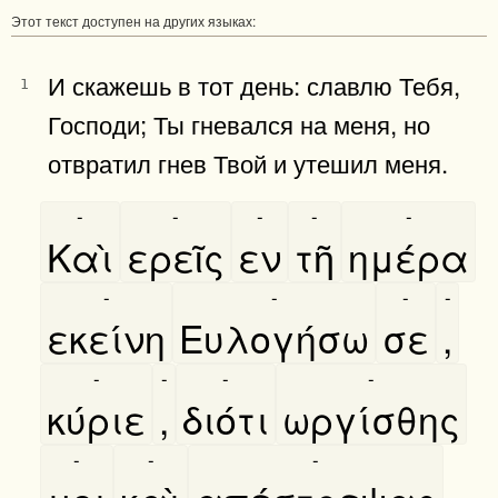
Этот текст доступен на других языках:
И скажешь в тот день: славлю Тебя,
1
Господи; Ты гневался на меня, но
отвратил гнев Твой и утешил меня.
-
-
-
-
-
Καὶ
ερεῖς
εν
τῆ
ημέρα
-
-
-
-
εκείνη
Ευλογήσω
σε
,
-
-
-
-
κύριε
,
διότι
ωργίσθης
-
-
-