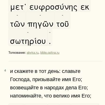
μετ᾿
ευφροσύνης
εκ
-
-
-
τῶν
πηγῶν
τοῦ
-
-
σωτηρίου
.
Толкование:
abyka.ru
,
bible.optina.ru
и скажете в тот день: славьте
4
Господа, призывайте имя Его;
возвещайте в народах дела Его;
напоминайте, что велико имя Его;