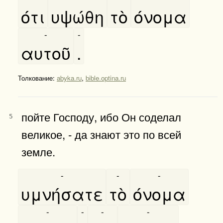
ότι
υψώθη
τὸ
όνομα
-
-
αυτοῦ
.
Толкование:
abyka.ru
,
bible.optina.ru
пойте Господу, ибо Он соделал
5
великое, - да знают это по всей
земле.
-
-
-
υμνήσατε
τὸ
όνομα
-
-
-
-