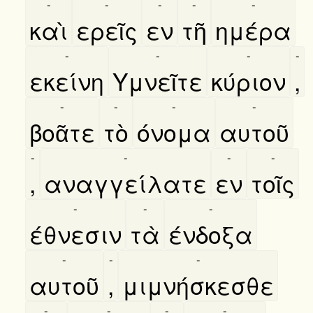
-
-
-
-
-
καὶ
ερεῖς
εν
τῆ
ημέρα
-
-
-
-
εκείνη
Υμνεῖτε
κύριον
,
-
-
-
-
βοᾶτε
τὸ
όνομα
αυτοῦ
-
-
-
-
,
αναγγείλατε
εν
τοῖς
-
-
-
έθνεσιν
τὰ
ένδοξα
-
-
-
αυτοῦ
,
μιμνήσκεσθε
-
-
-
-