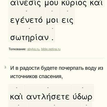
αίνεσίς
μου
κύριος
καὶ
-
-
-
εγένετό
μοι
εις
-
-
σωτηρίαν
.
Толкование:
abyka.ru
,
bible.optina.ru
И в радости будете почерпать воду из
3
источников спасения,
-
-
-
καὶ
αντλήσετε
ύδωρ
-
-
-