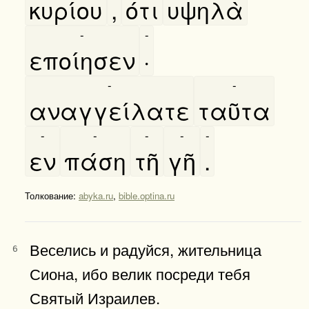
κυρίου
,
ότι
υψηλὰ
-
-
εποίησεν
·
-
-
αναγγείλατε
ταῦτα
-
-
-
-
-
εν
πάση
τῆ
γῆ
.
Толкование:
abyka.ru
,
bible.optina.ru
Веселись и радуйся, жительница
6
Сиона, ибо велик посреди тебя
Святый Израилев.