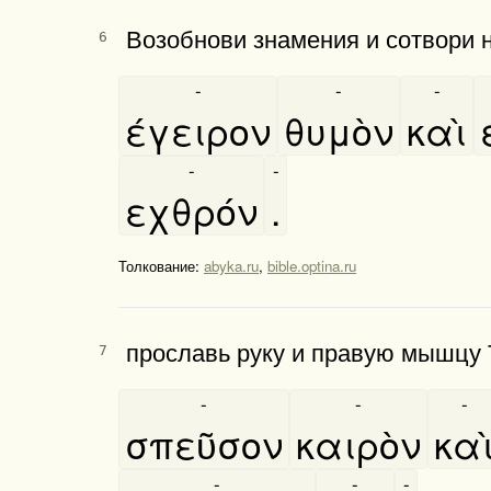
Возобнови знамения и сотвори 
6
-
-
-
έγειρον
θυμὸν
καὶ
-
-
εχθρόν
.
Толкование:
abyka.ru
,
bible.optina.ru
прославь руку и правую мышцу Т
7
-
-
-
σπεῦσον
καιρὸν
και
-
-
-