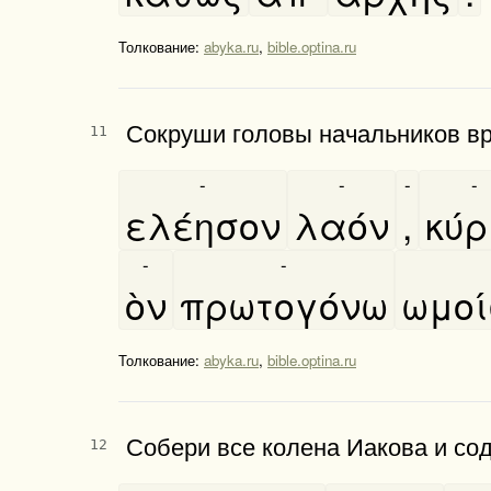
Толкование:
abyka.ru
,
bible.optina.ru
Сокруши головы начальников вра
11
-
-
-
-
ελέησον
λαόν
,
κύρ
-
-
ὸν
πρωτογόνω
ωμοι
Толкование:
abyka.ru
,
bible.optina.ru
Собери все колена Иакова и сод
12