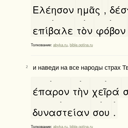
Ελέησον
ημᾶς
,
δέ
-
-
-
επίβαλε
τὸν
φόβον
Толкование:
abyka.ru
,
bible.optina.ru
и наведи на все народы страх Т
2
-
-
-
έπαρον
τὴν
χεῖρά
-
-
-
δυναστείαν
σου
.
Толкование:
abyka.ru
,
bible.optina.ru