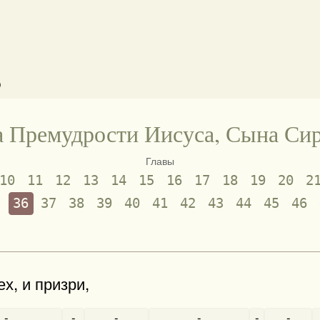
)
 Премудрости Иисуса, Сына Си
Главы
10
11
12
13
14
15
16
17
18
19
20
2
5
36
37
38
39
40
41
42
43
44
45
46
х, и призри,
-
-
-
-
-
-