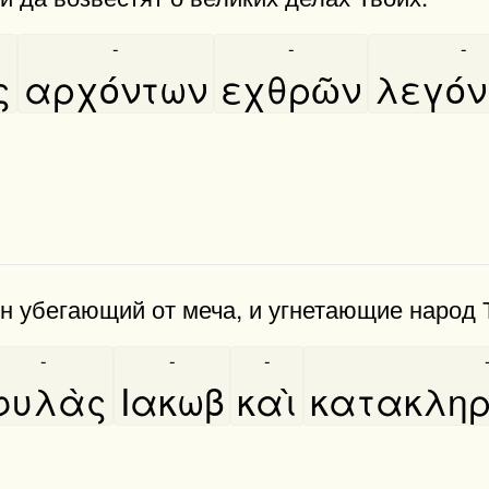
-
-
-
ς
αρχόντων
εχθρῶν
λεγό
н убегающий от меча, и угнетающие народ Т
-
-
-
φυλὰς
Ιακωβ
καὶ
κατακληρ