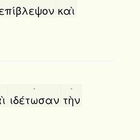
επίβλεψον
καὶ
-
-
ὶ
ιδέτωσαν
τὴν