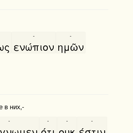
-
-
ως
ενώπιον
ημῶν
 в них,-
-
-
-
-
́γνωμεν
ότι
ουκ
έστιν