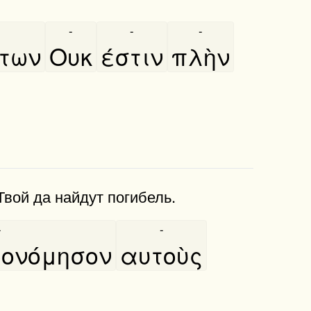
-
-
-
ντων
Ουκ
έστιν
πλὴν
вой да найдут погибель.
-
-
ονόμησον
αυτοὺς