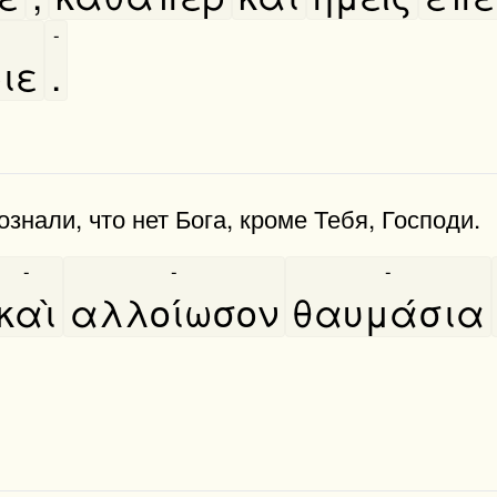
-
ριε
.
ознали, что нет Бога, кроме Тебя, Господи.
-
-
-
καὶ
αλλοίωσον
θαυμάσια