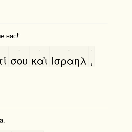
е нас!"
-
-
-
-
ί
σου
καὶ
Ισραηλ
,
а.