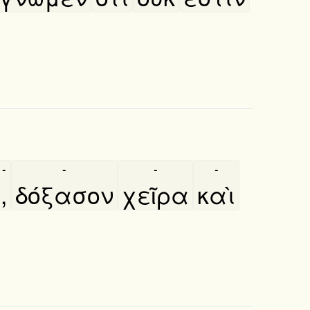
-
-
-
-
,
δόξασον
χεῖρα
καὶ