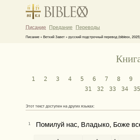
Писание
Предание
Переводы
Писание » Ветхий Завет » русский подстрочный перевод (bibleox, 2025
Книга
1
2
3
4
5
6
7
8
9
31
32
33
34
3
Этот текст доступен на других языках:
Помилуй нас, Владыко, Боже все
1
-
-
-