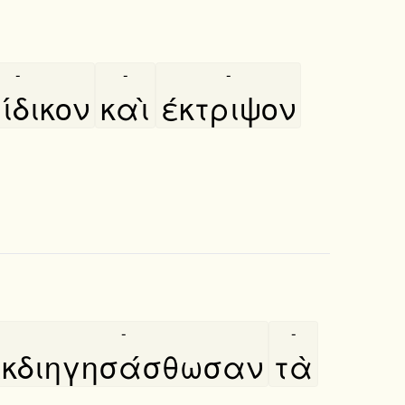
-
-
-
ίδικον
καὶ
έκτριψον
-
-
εκδιηγησάσθωσαν
τὰ