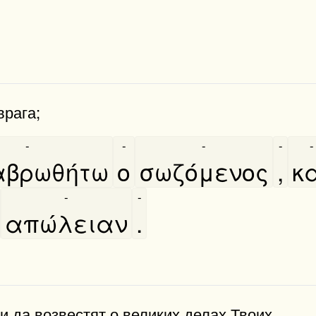
врага;
-
-
-
-
-
βρωθήτω
ο
σωζόμενος
,
κα
-
-
απώλειαν
.
и да возвестят о великих делах Твоих.