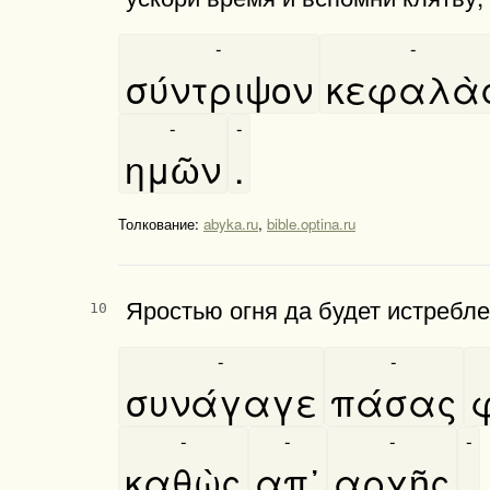
-
-
σύντριψον
κεφαλὰ
-
-
ημῶν
.
Толкование:
abyka.ru
,
bible.optina.ru
Яростью огня да будет истребле
10
-
-
συνάγαγε
πάσας
-
-
-
-
καθὼς
απ᾿
αρχῆς
.