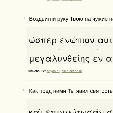
Воздвигни руку Твою на чужие н
3
-
-
-
ώσπερ
ενώπιον
αυτ
-
-
μεγαλυνθείης
εν
α
Толкование:
abyka.ru
,
bible.optina.ru
Как пред ними Ты явил святость 
4
-
-
-
καὶ
επιγνώτωσάν
σ