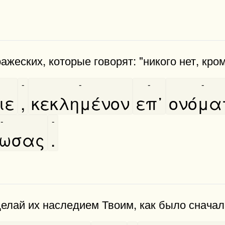
жеских, которые говорят: "никого нет, кром
-
-
-
-
ιε
,
κεκλημένον
επ᾿
ονόματ
-
-
́ωσας
.
елай их наследием Твоим, как было сначал