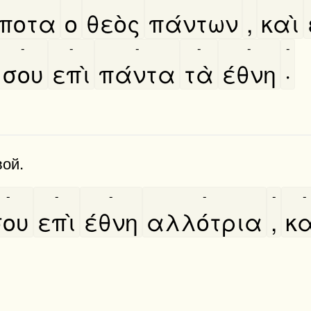
σποτα
ο
θεὸς
πάντων
,
καὶ
-
-
-
-
-
-
σου
επὶ
πάντα
τὰ
έθνη
·
вой.
-
-
-
-
-
-
σου
επὶ
έθνη
αλλότρια
,
κα