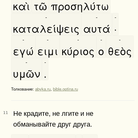
καὶ
τῶ
προσηλύτω
-
-
-
καταλείψεις
αυτά
·
-
-
-
-
-
εγώ
ειμι
κύριος
ο
θεὸς
-
-
υμῶν
.
Толкование:
abyka.ru
,
bible.optina.ru
Не крадите, не лгите и не
11
обманывайте друг друга.