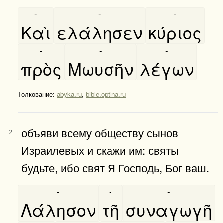
-
-
-
Καὶ
ελάλησεν
κύριος
-
-
-
πρὸς
Μωυσῆν
λέγων
Толкование:
abyka.ru
,
bible.optina.ru
объяви всему обществу сынов
2
Израилевых и скажи им: святы
будьте, ибо свят Я Господь, Бог ваш.
-
-
-
Λάλησον
τῆ
συναγωγῆ