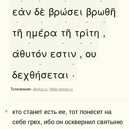
-
-
-
-
εὰν
δὲ
βρώσει
βρωθῆ
-
-
-
-
-
τῆ
ημέρα
τῆ
τρίτη
,
-
-
-
-
άθυτόν
εστιν
,
ου
-
-
δεχθήσεται
·
Толкование:
abyka.ru
,
bible.optina.ru
кто станет есть ее, тот понесет на
8
себе грех, ибо он осквернил святыню