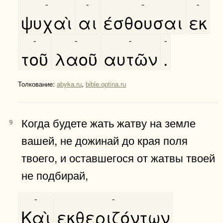
-
-
-
-
ψυχαὶ
αι
έσθουσαι
εκ
-
-
-
-
τοῦ
λαοῦ
αυτῶν
.
Толкование:
abyka.ru
,
bible.optina.ru
Когда будете жать жатву на земле
9
вашей, не дожинай до края поля
твоего, и оставшегося от жатвы твоей
не подбирай,
-
-
Καὶ
εκθεριζόντων