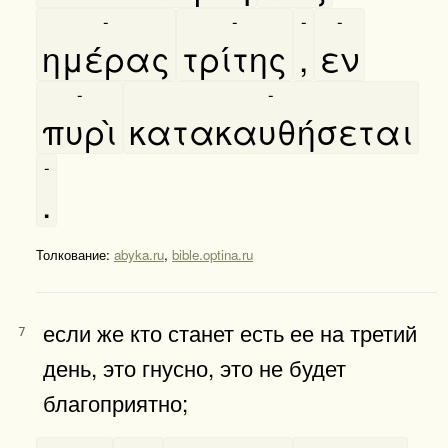
-
-
-
-
ημέρας
τρίτης
,
εν
-
-
πυρὶ
κατακαυθήσεται
-
.
Толкование:
abyka.ru
,
bible.optina.ru
если же кто станет есть ее на третий
7
день, это гнусно, это не будет
благоприятно;