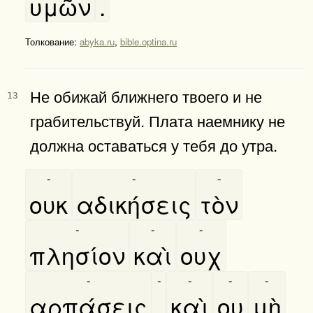
υμῶν
.
Толкование:
abyka.ru
,
bible.optina.ru
Не обижай ближнего твоего и не
13
грабительствуй. Плата наемнику не
должна оставаться у тебя до утра.
-
-
-
ουκ
αδικήσεις
τὸν
-
-
-
πλησίον
καὶ
ουχ
-
-
-
-
-
αρπάσεις
,
καὶ
ου
μὴ