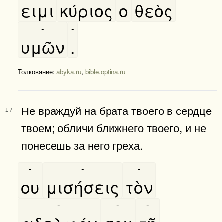
ειμι
κύριος
ο
θεὸς
-
-
υμῶν
.
Толкование:
abyka.ru
,
bible.optina.ru
Не враждуй на брата твоего в сердце
17
твоем; обличи ближнего твоего, и не
понесешь за него греха.
-
-
-
ου
μισήσεις
τὸν
-
-
-