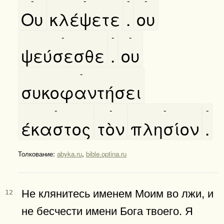
-
-
-
-
Ου
κλέψετε
.
ου
-
-
-
ψεύσεσθε
.
ου
-
συκοφαντήσει
-
-
-
-
έκαστος
τὸν
πλησίον
.
Толкование:
abyka.ru
,
bible.optina.ru
Не клянитесь именем Моим во лжи, и
12
не бесчести имени Бога твоего. Я