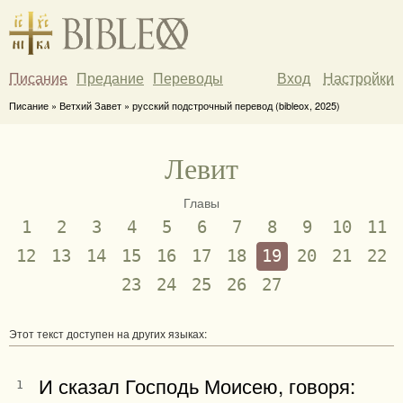
Писание
Предание
Переводы
Вход
Настройки
Писание » Ветхий Завет » русский подстрочный перевод (bibleox, 2025)
Левит
Главы
1
2
3
4
5
6
7
8
9
10
11
12
13
14
15
16
17
18
19
20
21
22
23
24
25
26
27
Этот текст доступен на других языках:
И сказал Господь Моисею, говоря:
1