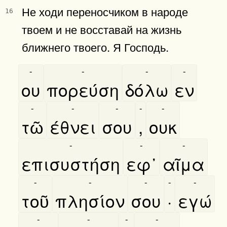
Не ходи переносчиком в народе
16
твоем и не восставай на жизнь
ближнего твоего. Я Господь.
-
-
-
-
ου
πορεύση
δόλω
εν
-
-
-
-
-
τῶ
έθνει
σου
,
ουκ
-
-
-
επισυστήση
εφ᾿
αῖμα
-
-
-
-
-
τοῦ
πλησίον
σου
·
εγώ
-
-
-
-