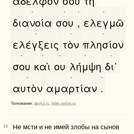
αδελφόν
σου
τῆ
-
-
-
-
διανοία
σου
,
ελεγμῶ
-
-
-
ελέγξεις
τὸν
πλησίον
-
-
-
-
-
σου
καὶ
ου
λήμψη
δι᾿
-
-
-
αυτὸν
αμαρτίαν
.
Толкование:
abyka.ru
,
bible.optina.ru
Не мсти и не имей злобы на сынов
18