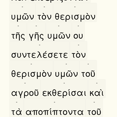
-
-
-
υμῶν
τὸν
θερισμὸν
-
-
-
-
τῆς
γῆς
υμῶν
ου
-
-
συντελέσετε
τὸν
-
-
-
θερισμὸν
υμῶν
τοῦ
-
-
-
αγροῦ
εκθερίσαι
καὶ
-
-
-
τὰ
αποπίπτοντα
τοῦ