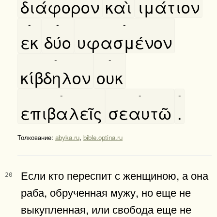
διάφορον
καὶ
ιμάτιον
-
-
-
εκ
δύο
υφασμένον
-
-
κίβδηλον
ουκ
-
-
-
επιβαλεῖς
σεαυτῶ
.
Толкование:
abyka.ru
,
bible.optina.ru
Если кто переспит с женщиною, а она
20
раба, обрученная мужу, но еще не
выкупленная, или свобода еще не