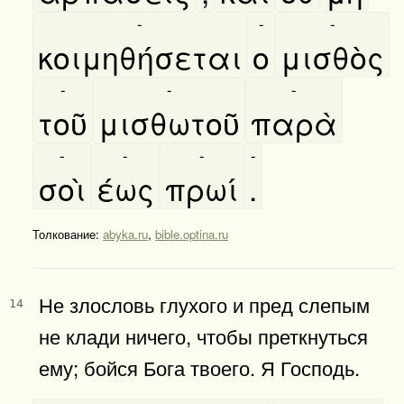
-
-
-
κοιμηθήσεται
ο
μισθὸς
-
-
-
τοῦ
μισθωτοῦ
παρὰ
-
-
-
-
σοὶ
έως
πρωί
.
Толкование:
abyka.ru
,
bible.optina.ru
Не злословь глухого и пред слепым
14
не клади ничего, чтобы преткнуться
ему; бойся Бога твоего. Я Господь.