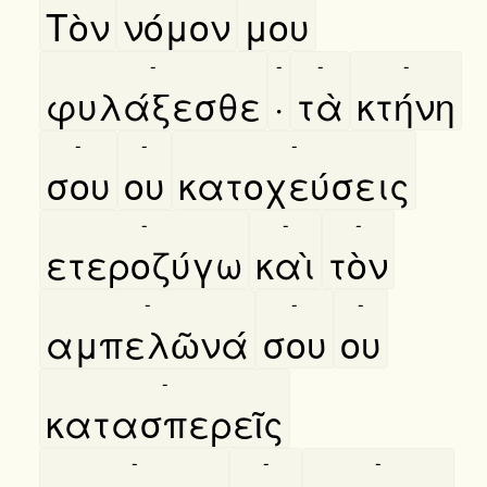
Τὸν
νόμον
μου
-
-
-
-
φυλάξεσθε
·
τὰ
κτήνη
-
-
-
σου
ου
κατοχεύσεις
-
-
-
ετεροζύγω
καὶ
τὸν
-
-
-
αμπελῶνά
σου
ου
-
κατασπερεῖς
-
-
-