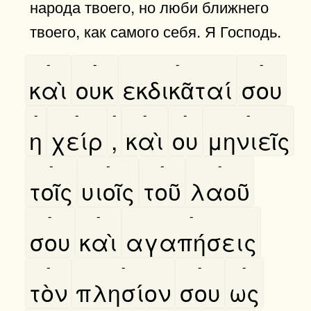
народа твоего, но люби ближнего
твоего, как самого себя. Я Господь.
-
-
-
-
καὶ
ουκ
εκδικᾶταί
σου
-
-
-
-
-
-
η
χείρ
,
καὶ
ου
μηνιεῖς
-
-
-
-
τοῖς
υιοῖς
τοῦ
λαοῦ
-
-
-
σου
καὶ
αγαπήσεις
-
-
-
-
τὸν
πλησίον
σου
ως