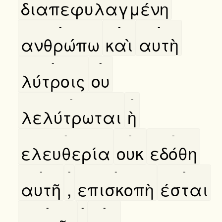
διαπεφυλαγμένη
-
-
-
ανθρώπω
καὶ
αυτὴ
-
-
λύτροις
ου
-
-
λελύτρωται
ὴ
-
-
-
ελευθερία
ουκ
εδόθη
-
-
-
-
αυτῆ
,
επισκοπὴ
έσται
-
-
-