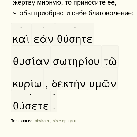
жертву мирную, то приносите ее,
чтобы приобрести себе благоволение:
-
-
-
καὶ
εὰν
θύσητε
-
-
-
θυσίαν
σωτηρίου
τῶ
-
-
-
-
κυρίω
,
δεκτὴν
υμῶν
-
-
θύσετε
.
Толкование:
abyka.ru
,
bible.optina.ru