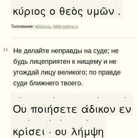
κύριος
ο
θεὸς
υμῶν
.
Толкование:
abyka.ru
,
bible.optina.ru
Не делайте неправды на суде; не
15
будь лицеприятен к нищему и не
угождай лицу великого; по правде
суди ближнего твоего.
-
-
-
-
Ου
ποιήσετε
άδικον
εν
-
-
-
-
κρίσει
·
ου
λήμψη