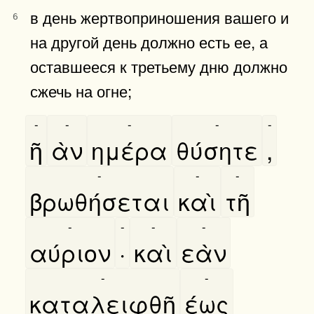
в день жертвоприношения вашего и
6
на другой день должно есть ее, а
оставшееся к третьему дню должно
сжечь на огне;
-
-
-
-
-
ῆ
ὰν
ημέρα
θύσητε
,
-
-
-
βρωθήσεται
καὶ
τῆ
-
-
-
-
αύριον
·
καὶ
εὰν
-
-
καταλειφθῆ
έως