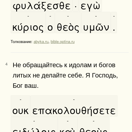
φυλάξεσθε
·
εγὼ
-
-
-
-
-
κύριος
ο
θεὸς
υμῶν
.
Толкование:
abyka.ru
,
bible.optina.ru
Не обращайтесь к идолам и богов
4
литых не делайте себе. Я Господь,
Бог ваш.
-
-
ουκ
επακολουθήσετε
-
-
-
ειδώλοις
καὶ
θεοὺς