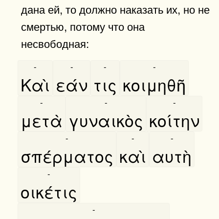
дана ей, то должно наказать их, но не
смертью, потому что она
несвободная:
-
-
-
-
Καὶ
εάν
τις
κοιμηθῆ
-
-
-
μετὰ
γυναικὸς
κοίτην
-
-
-
σπέρματος
καὶ
αυτὴ
-
οικέτις
-