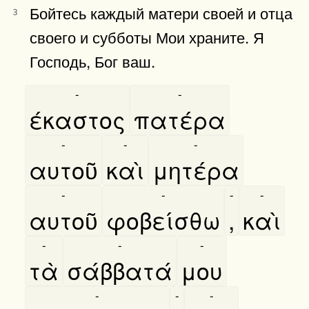
Бойтесь каждый матери своей и отца
3
своего и субботы Мои храните. Я
Господь, Бог ваш.
-
-
έκαστος
πατέρα
-
-
-
αυτοῦ
καὶ
μητέρα
-
-
-
-
αυτοῦ
φοβείσθω
,
καὶ
-
-
-
τὰ
σάββατά
μου
-
-
-