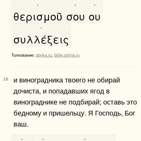
-
-
-
θερισμοῦ
σου
ου
-
συλλέξεις
Толкование:
abyka.ru
,
bible.optina.ru
и виноградника твоего не обирай
10
дочиста, и попадавших ягод в
винограднике не подбирай; оставь это
бедному и пришельцу. Я Господь, Бог
ваш.
-
-
-