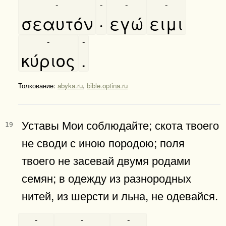
-
-
-
-
σεαυτόν
·
εγώ
ειμι
-
-
κύριος
.
Толкование:
abyka.ru
,
bible.optina.ru
Уставы Мои соблюдайте; скота твоего
19
не своди с иною породою; поля
твоего не засевай двумя родами
семян; в одежду из разнородных
нитей, из шерсти и льна, не одевайся.
-
-
-