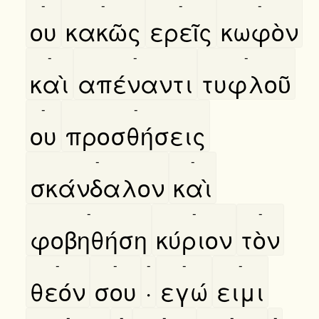
-
-
-
-
ου
κακῶς
ερεῖς
κωφὸν
-
-
-
καὶ
απέναντι
τυφλοῦ
-
-
ου
προσθήσεις
-
-
σκάνδαλον
καὶ
-
-
-
φοβηθήση
κύριον
τὸν
-
-
-
-
-
θεόν
σου
·
εγώ
ειμι
-
-
-
-
-