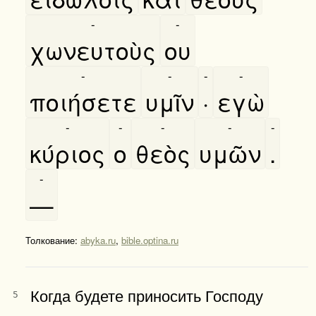
-
-
χωνευτοὺς
ου
-
-
-
-
ποιήσετε
υμῖν
·
εγὼ
-
-
-
-
-
κύριος
ο
θεὸς
υμῶν
.
-
—
Толкование:
abyka.ru
,
bible.optina.ru
Когда будете приносить Господу
5