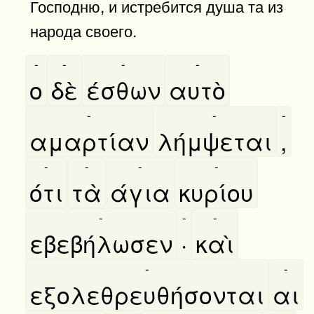
Господню, и истребится душа та из
народа своего.
-
-
-
-
ο
δὲ
έσθων
αυτὸ
-
-
-
αμαρτίαν
λήμψεται
,
-
-
-
-
ότι
τὰ
άγια
κυρίου
-
-
-
εβεβήλωσεν
·
καὶ
-
-
εξολεθρευθήσονται
αι