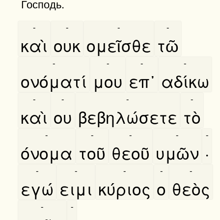
Господь.
-
-
-
-
καὶ
ουκ
ομεῖσθε
τῶ
-
-
-
-
ονόματί
μου
επ᾿
αδίκω
-
-
-
-
καὶ
ου
βεβηλώσετε
τὸ
-
-
-
-
-
όνομα
τοῦ
θεοῦ
υμῶν
·
-
-
-
-
-
εγώ
ειμι
κύριος
ο
θεὸς
-
-