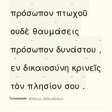
-
-
πρόσωπον
πτωχοῦ
-
-
ουδὲ
θαυμάσεις
-
-
-
πρόσωπον
δυνάστου
,
-
-
-
εν
δικαιοσύνη
κρινεῖς
-
-
-
-
τὸν
πλησίον
σου
.
Толкование:
abyka.ru
,
bible.optina.ru