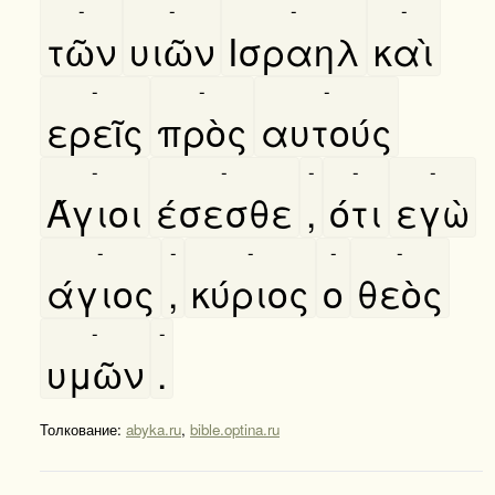
-
-
-
-
τῶν
υιῶν
Ισραηλ
καὶ
-
-
-
ερεῖς
πρὸς
αυτούς
-
-
-
-
-
Άγιοι
έσεσθε
,
ότι
εγὼ
-
-
-
-
-
άγιος
,
κύριος
ο
θεὸς
-
-
υμῶν
.
Толкование:
abyka.ru
,
bible.optina.ru