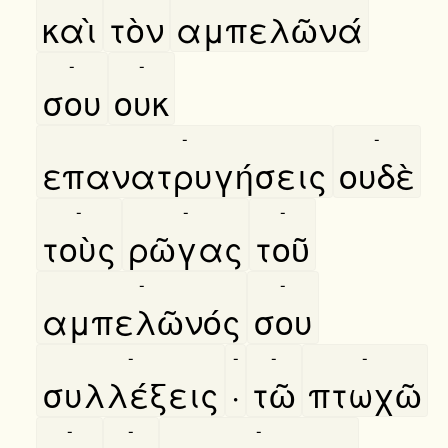
καὶ
τὸν
αμπελῶνά
-
-
σου
ουκ
-
-
επανατρυγήσεις
ουδὲ
-
-
-
τοὺς
ρῶγας
τοῦ
-
-
αμπελῶνός
σου
-
-
-
-
συλλέξεις
·
τῶ
πτωχῶ
-
-
-