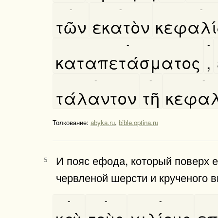
-
-
-
τῶν
εκατὸν
κεφαλι
-
-
καταπετάσματος
,
-
-
-
τάλαντον
τῆ
κεφαλι
Толкование:
abyka.ru
,
bible.optina.ru
И пояс ефода, который поверх е
5
червленой шерсти и крученого в
-
-
-