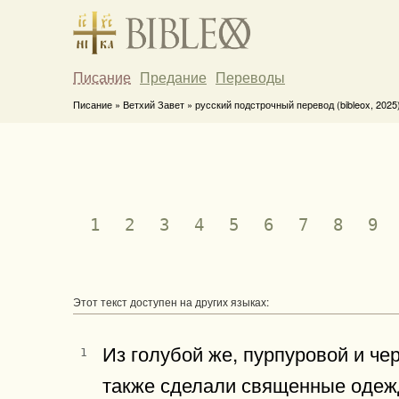
Писание
Предание
Переводы
Писание » Ветхий Завет » русский подстрочный перевод (bibleox, 2025
1
2
3
4
5
6
7
8
9
Этот текст доступен на других языках:
Из голубой же, пурпуровой и ч
1
также сделали священные одежд