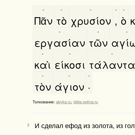
-
-
-
-
-
Πᾶν
τὸ
χρυσίον
,
ὸ
-
-
-
εργασίαν
τῶν
αγί
-
-
-
καὶ
είκοσι
τάλαντ
-
-
-
τὸν
άγιον
·
Толкование:
abyka.ru
,
bible.optina.ru
И сделал ефод из золота, из го
2