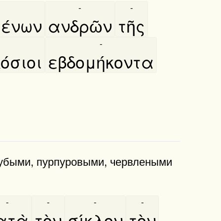
-
-
ένων
ανδρῶν
τῆς
-
́σιοι
εβδομήκοντα
олубыми, пурпуровыми, червлеными
-
-
-
-
ατὰ
τὸν
σίκλον
τὸν