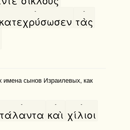
́ντε
σίκλους
-
-
κατεχρύσωσεν
τὰς
их имена сынов Израилевых, как
-
-
-
τάλαντα
καὶ
χίλιοι