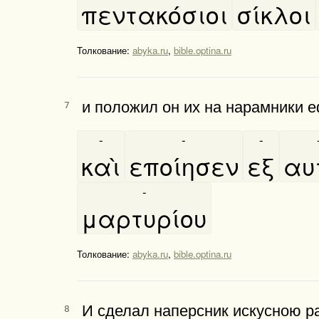
πεντακόσιοι
σίκλοι
Толкование:
abyka.ru
,
bible.optina.ru
и положил он их на нарамники 
7
-
-
-
καὶ
εποίησεν
εξ
αυτ
-
μαρτυρίου
Толкование:
abyka.ru
,
bible.optina.ru
И сделал наперсник искусною ра
8