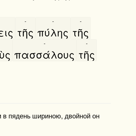
-
-
-
εις
τῆς
πύλης
τῆς
-
-
-
ὺς
πασσάλους
τῆς
и в пядень шириною, двойной он