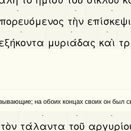
-
-
-
πορευόμενος
τὴν
επίσκεψ
-
-
-
εξήκοντα
μυριάδας
καὶ
τρ
зывающие; на обоих концах своих он был с
-
-
-
-
τὸν
τάλαντα
τοῦ
αργυρίο