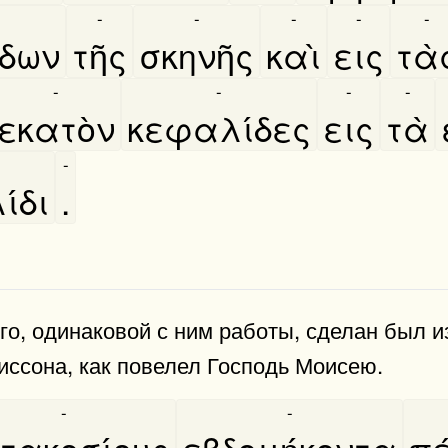
-
-
-
-
-
́δων
τῆς
σκηνῆς
καὶ
εις
τὰ
-
-
-
-
εκατὸν
κεφαλίδες
εις
τὰ
-
́δι
.
го, одинаковой с ним работы, сделан был из
иссона, как повелел Господь Моисею.
-
-