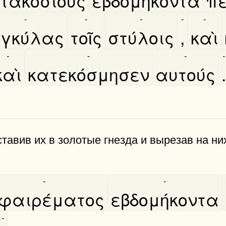
τακοσίους
εβδομήκοντα
πε
-
-
-
-
-
γκύλας
τοῖς
στύλοις
,
καὶ
-
-
-
-
καὶ
κατεκόσμησεν
αυτούς
.
тавив их в золотые гнезда и вырезав на н
-
-
φαιρέματος
εβδομήκοντα
-