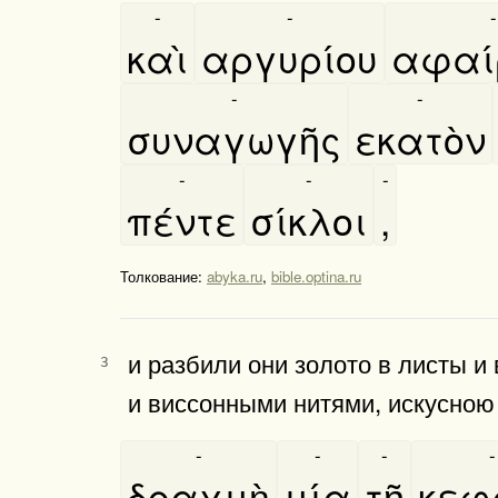
-
-
-
καὶ
αργυρίου
αφαι
-
-
συναγωγῆς
εκατὸν
-
-
-
πέντε
σίκλοι
,
Толкование:
abyka.ru
,
bible.optina.ru
и разбили они золото в листы и
3
и виссонными нитями, искусною
-
-
-
-
δραχμὴ
μία
τῆ
κεφ