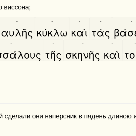
о виссона;
-
-
-
-
-
αυλῆς
κύκλω
καὶ
τὰς
βάσ
-
-
-
-
σάλους
τῆς
σκηνῆς
καὶ
το
й сделали они наперсник в пядень длиною 