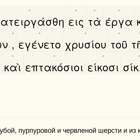
-
-
-
-
κατειργάσθη
εις
τὰ
έργα
-
-
-
-
ων
,
εγένετο
χρυσίου
τοῦ
τη
-
-
-
α
καὶ
επτακόσιοι
είκοσι
σί
лубой, пурпуровой и червленой шерсти и из 