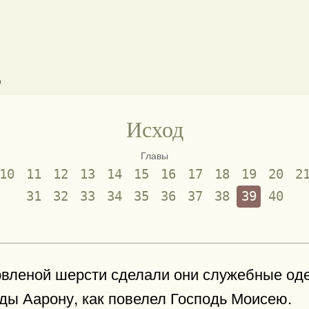
)
Исход
Главы
10
11
12
13
14
15
16
17
18
19
20
2
31
32
33
34
35
36
37
38
39
40
ервленой шерсти сделали они служебные од
ы Аарону, как повелел Господь Моисею.