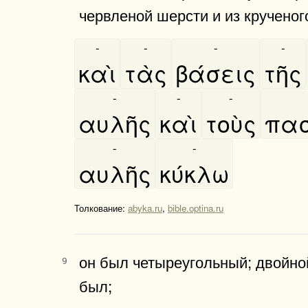
червленой шерсти и из крученог
-
-
-
-
καὶ
τὰς
βάσεις
τῆς
-
-
-
αυλῆς
καὶ
τοὺς
πασ
-
-
αυλῆς
κύκλω
Толкование:
abyka.ru
,
bible.optina.ru
он был четыреугольный; двойно
9
был;