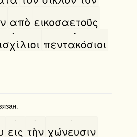
-
-
ιν
απὸ
εικοσαετοῦς
-
-
ισχίλιοι
πεντακόσιοι
вязан.
-
-
-
υ
εις
τὴν
χώνευσιν