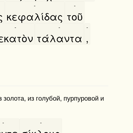
-
-
ς
κεφαλίδας
τοῦ
-
-
-
εκατὸν
τάλαντα
,
 золота, из голубой, пурпуровой и
-
-