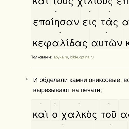
καὶ
τοὺς
χιλίους
επ
-
-
-
εποίησαν
εις
τὰς
α
-
-
κεφαλίδας
αυτῶν
Толкование:
abyka.ru
,
bible.optina.ru
И обделали камни ониксовые, вс
6
вырезывают на печати;
-
-
-
-
καὶ
ο
χαλκὸς
τοῦ
α
-
-