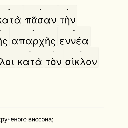
-
-
-
κατὰ
πᾶσαν
τὴν
-
-
-
͂ς
απαρχῆς
εννέα
-
-
-
-
κλοι
κατὰ
τὸν
σίκλον
крученого виссона;