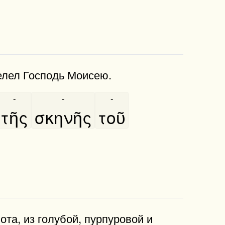
елел Господь Моисею.
-
-
-
τῆς
σκηνῆς
τοῦ
ота, из голубой, пурпуровой и