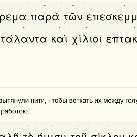
-
-
-
́ρεμα
παρὰ
τῶν
επεσκεμμ
-
-
-
-
τάλαντα
καὶ
χίλιοι
επτακο
 вытянули нити, чтобы воткать их между г
 работою.
-
-
-
-
αλῆ
τὸ
ήμισυ
τοῦ
σίκλου
κ