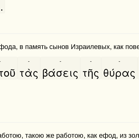
.
ефода, в память сынов Израилевых, как пов
-
-
-
-
-
οῦ
τὰς
βάσεις
τῆς
θύρας
ботою, такою же работою, как ефод, из зол