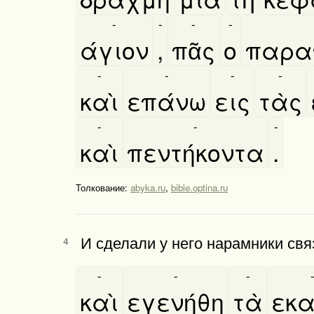
-
-
-
-
άγιον
,
πᾶς
ο
παρα
-
-
-
-
καὶ
επάνω
εις
τὰς
-
-
-
καὶ
πεντήκοντα
.
Толкование:
abyka.ru
,
bible.optina.ru
И сделали у него нарамники свя
4
-
-
-
καὶ
εγενήθη
τὰ
εκα