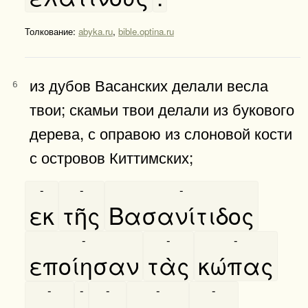
Толкование:
abyka.ru
,
bible.optina.ru
из дубов Васанских делали весла
6
твои; скамьи твои делали из букового
дерева, с оправою из слоновой кости
с островов Киттимских;
-
-
-
εκ
τῆς
Βασανίτιδος
-
-
-
εποίησαν
τὰς
κώπας
-
-
-
-
-