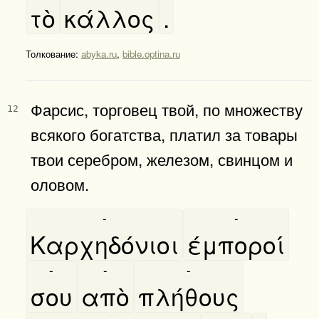
τὸ
κάλλος
.
Толкование:
abyka.ru
,
bible.optina.ru
Фарсис, торговец твой, по множеству
12
всякого богатства, платил за товары
твои серебром, железом, свинцом и
оловом.
-
-
Καρχηδόνιοι
έμποροί
-
-
-
σου
απὸ
πλήθους