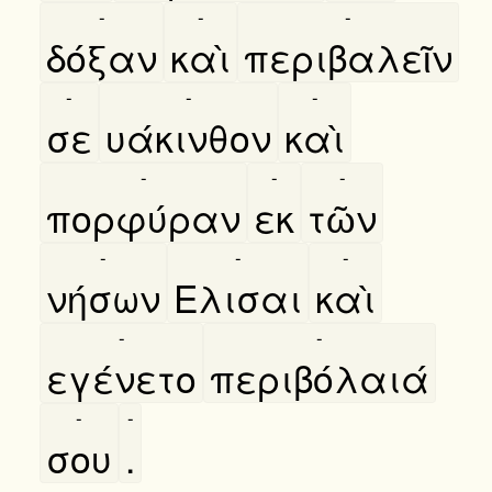
-
-
-
δόξαν
καὶ
περιβαλεῖν
-
-
-
σε
υάκινθον
καὶ
-
-
-
πορφύραν
εκ
τῶν
-
-
-
νήσων
Ελισαι
καὶ
-
-
εγένετο
περιβόλαιά
-
-
σου
.