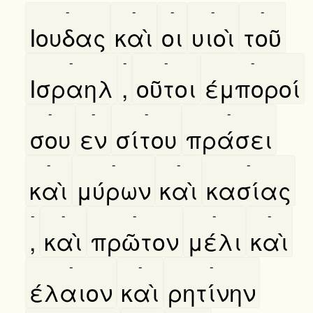
-
-
-
-
-
Ιουδας
καὶ
οι
υιοὶ
τοῦ
-
-
-
-
Ισραηλ
,
οῦτοι
έμποροί
-
-
-
-
σου
εν
σίτου
πράσει
-
-
-
-
καὶ
μύρων
καὶ
κασίας
-
-
-
-
-
,
καὶ
πρῶτον
μέλι
καὶ
-
-
-
έλαιον
καὶ
ρητίνην