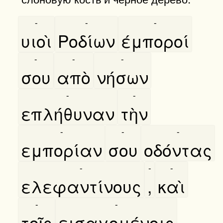
-
-
-
υιοὶ
Ροδίων
έμποροί
-
-
-
σου
απὸ
νήσων
-
-
επλήθυναν
τὴν
-
-
-
εμπορίαν
σου
οδόντας
-
-
-
ελεφαντίνους
,
καὶ
-
-
τοῖς
εισαγομένοις