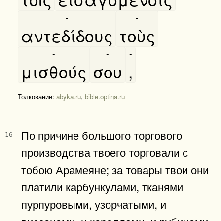
-
-
αντεδίδους
τοὺς
-
-
-
μισθούς
σου
,
Толкование:
abyka.ru
,
bible.optina.ru
По причине большого торгового
16
производства твоего торговали с
тобою Арамеяне; за товары твои они
платили карбункулами, тканями
пурпуровыми, узорчатыми, и
виссонами, и кораллами, и рубинами.