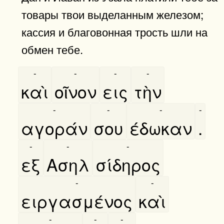
товары твои выделанным железом;
кассия и благовонная трость шли на
обмен тебе.
-
-
-
-
καὶ
οῖνον
εις
τὴν
-
-
-
-
αγοράν
σου
έδωκαν
.
-
-
-
εξ
Ασηλ
σίδηρος
-
-
ειργασμένος
καὶ
-
-
-