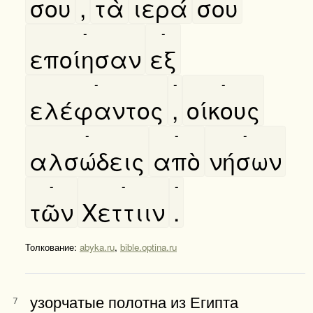
σου
,
τὰ
ιερά
σου
-
-
εποίησαν
εξ
-
-
-
ελέφαντος
,
οίκους
-
-
-
αλσώδεις
απὸ
νήσων
-
-
-
τῶν
Χεττιιν
.
Толкование:
abyka.ru
,
bible.optina.ru
узорчатые полотна из Египта
7