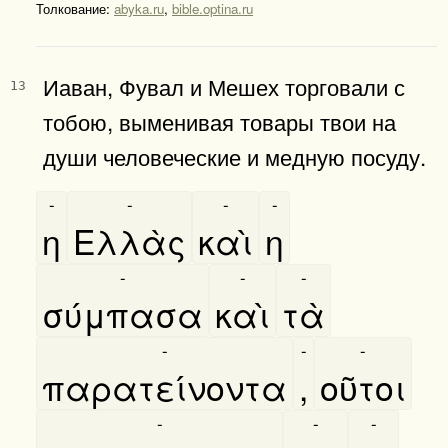
Толкование:
abyka.ru
,
bible.optina.ru
Иаван, Фувал и Мешех торговали с
13
тобою, выменивая товары твои на
души человеческие и медную посуду.
-
-
-
-
η
Ελλὰς
καὶ
η
-
-
-
σύμπασα
καὶ
τὰ
-
-
-
παρατείνοντα
,
οῦτοι
-
-
-