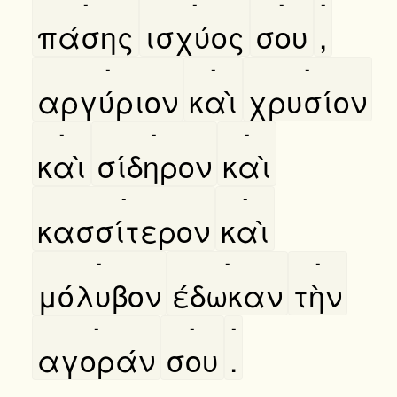
-
-
-
-
πάσης
ισχύος
σου
,
-
-
-
αργύριον
καὶ
χρυσίον
-
-
-
καὶ
σίδηρον
καὶ
-
-
κασσίτερον
καὶ
-
-
-
μόλυβον
έδωκαν
τὴν
-
-
-
αγοράν
σου
.