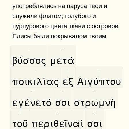
употреблялись на паруса твои и
служили флагом; голубого и
пурпурового цвета ткани с островов
Елисы были покрывалом твоим.
-
-
βύσσος
μετὰ
-
-
-
ποικιλίας
εξ
Αιγύπτου
-
-
-
εγένετό
σοι
στρωμνὴ
-
-
-
τοῦ
περιθεῖναί
σοι