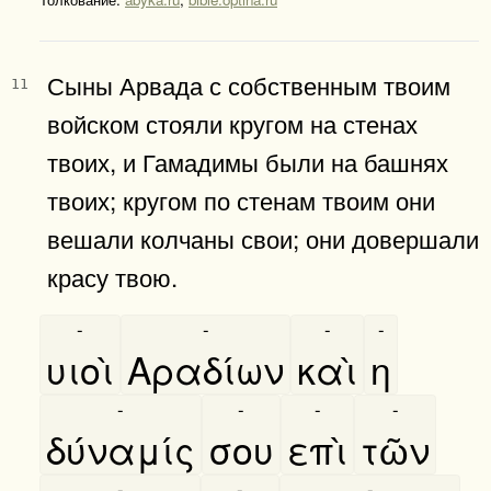
Сыны Арвада с собственным твоим
11
войском стояли кругом на стенах
твоих, и Гамадимы были на башнях
твоих; кругом по стенам твоим они
вешали колчаны свои; они довершали
красу твою.
-
-
-
-
υιοὶ
Αραδίων
καὶ
η
-
-
-
-
δύναμίς
σου
επὶ
τῶν
-
-
-