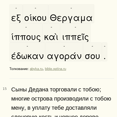
-
-
-
εξ
οίκου
Θεργαμα
-
-
-
ίππους
καὶ
ιππεῖς
-
-
-
-
έδωκαν
αγοράν
σου
.
Толкование:
abyka.ru
,
bible.optina.ru
Сыны Дедана торговали с тобою;
15
многие острова производили с тобою
мену, в уплату тебе доставляли
слоновую кость и черное дерево.