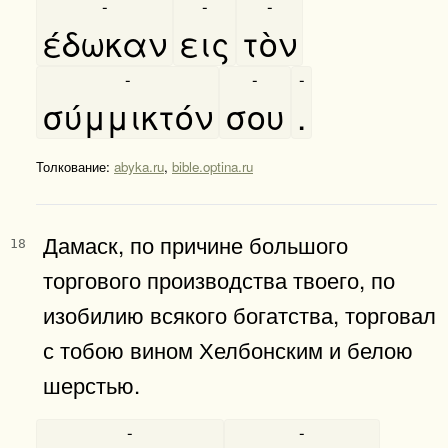
-
-
-
έδωκαν
εις
τὸν
-
-
-
σύμμικτόν
σου
.
Толкование:
abyka.ru
,
bible.optina.ru
Дамаск, по причине большого
18
торгового производства твоего, по
изобилию всякого богатства, торговал
с тобою вином Хелбонским и белою
шерстью.
-
-