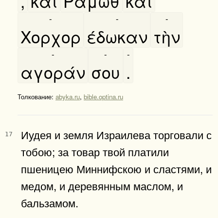
,
καὶ
Ραμωθ
καὶ
-
-
-
Χορχορ
έδωκαν
τὴν
-
-
-
αγοράν
σου
.
Толкование:
abyka.ru
,
bible.optina.ru
Иудея и земля Израилева торговали с
17
тобою; за товар твой платили
пшеницею Миннифскою и сластями, и
медом, и деревянным маслом, и
бальзамом.