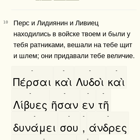
Перс и Лидиянин и Ливиец
10
находились в войске твоем и были у
тебя ратниками, вешали на тебе щит
и шлем; они придавали тебе величие.
-
-
-
-
Πέρσαι
καὶ
Λυδοὶ
καὶ
-
-
-
-
Λίβυες
ῆσαν
εν
τῆ
-
-
-
-
δυνάμει
σου
,
άνδρες
-
-