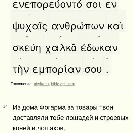
ενεπορεύοντό
σοι
εν
-
-
-
ψυχαῖς
ανθρώπων
καὶ
-
-
-
σκεύη
χαλκᾶ
έδωκαν
-
-
-
-
τὴν
εμπορίαν
σου
.
Толкование:
abyka.ru
,
bible.optina.ru
Из дома Фогарма за товары твои
14
доставляли тебе лошадей и строевых
коней и лошаков.