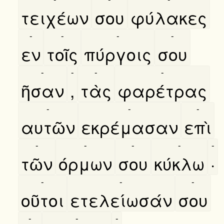
τειχέων
σου
φύλακες
-
-
-
-
εν
τοῖς
πύργοις
σου
-
-
-
-
ῆσαν
,
τὰς
φαρέτρας
-
-
-
αυτῶν
εκρέμασαν
επὶ
-
-
-
-
-
τῶν
όρμων
σου
κύκλω
·
-
-
-
οῦτοι
ετελείωσάν
σου
-
-
-