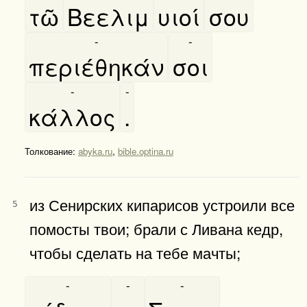
τῶ
Βεελιμ
υιοί
σου
-
-
περιέθηκάν
σοι
-
-
κάλλος
.
Толкование:
abyka.ru
,
bible.optina.ru
из Сенирских кипарисов устроили все
5
помосты твои; брали с Ливана кедр,
чтобы сделать на тебе мачты;
-
-
-