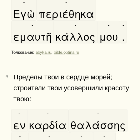
-
-
Εγὼ
περιέθηκα
-
-
-
-
εμαυτῆ
κάλλος
μου
.
Толкование:
abyka.ru
,
bible.optina.ru
Пределы твои в сердце морей;
4
строители твои усовершили красоту
твою:
-
-
-
εν
καρδία
θαλάσσης
-
-
-
-