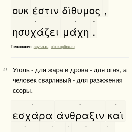
ουκ
έστιν
δίθυμος
,
-
-
-
ησυχάζει
μάχη
.
Толкование:
abyka.ru
,
bible.optina.ru
Уголь - для жара и дрова - для огня, а
21
человек сварливый - для разжжения
ссоры.
-
-
-
εσχάρα
άνθραξιν
καὶ
-
-
-
-
-