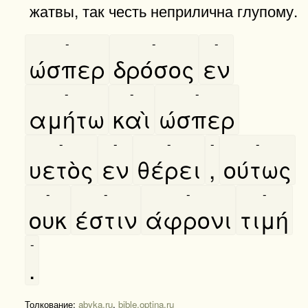
жатвы, так честь неприлична глупому.
-
-
-
ώσπερ
δρόσος
εν
-
-
-
αμήτω
καὶ
ώσπερ
-
-
-
-
-
υετὸς
εν
θέρει
,
ούτως
-
-
-
-
ουκ
έστιν
άφρονι
τιμή
-
.
Толкование:
abyka.ru
,
bible.optina.ru