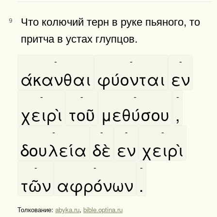
Что колючий терн в руке пьяного, то
9
притча в устах глупцов.
-
-
-
άκανθαι
φύονται
εν
-
-
-
-
χειρὶ
τοῦ
μεθύσου
,
-
-
-
-
δουλεία
δὲ
εν
χειρὶ
-
-
-
τῶν
αφρόνων
.
Толкование:
abyka.ru
,
bible.optina.ru