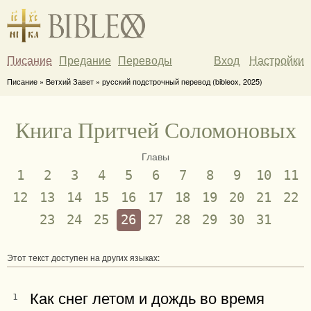
Писание
Предание
Переводы
Вход
Настройки
Писание » Ветхий Завет » русский подстрочный перевод (bibleox, 2025)
Книга Притчей Соломоновых
Главы
1
2
3
4
5
6
7
8
9
10
11
12
13
14
15
16
17
18
19
20
21
22
23
24
25
26
27
28
29
30
31
Этот текст доступен на других языках:
Как снег летом и дождь во время
1