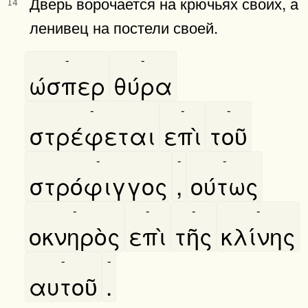
Дверь ворочается на крючьях своих, а
14
ленивец на постели своей.
-
-
ώσπερ
θύρα
-
-
-
στρέφεται
επὶ
τοῦ
-
-
-
στρόφιγγος
,
ούτως
-
-
-
-
οκνηρὸς
επὶ
τῆς
κλίνης
-
-
αυτοῦ
.