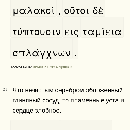
μαλακοί
,
οῦτοι
δὲ
-
-
-
τύπτουσιν
εις
ταμίεια
-
-
σπλάγχνων
.
Толкование:
abyka.ru
,
bible.optina.ru
Что нечистым серебром обложенный
23
глиняный сосуд, то пламенные уста и
сердце злобное.
-
-