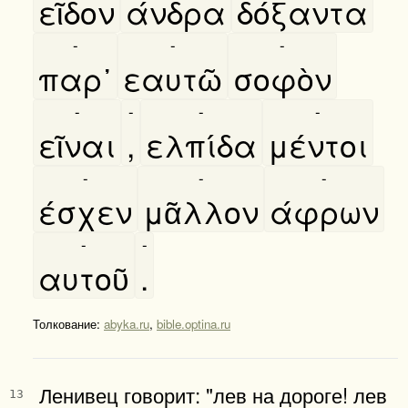
εῖδον
άνδρα
δόξαντα
-
-
-
παρ᾿
εαυτῶ
σοφὸν
-
-
-
-
εῖναι
,
ελπίδα
μέντοι
-
-
-
έσχεν
μᾶλλον
άφρων
-
-
αυτοῦ
.
Толкование:
abyka.ru
,
bible.optina.ru
Ленивец говорит: "лев на дороге! лев
13