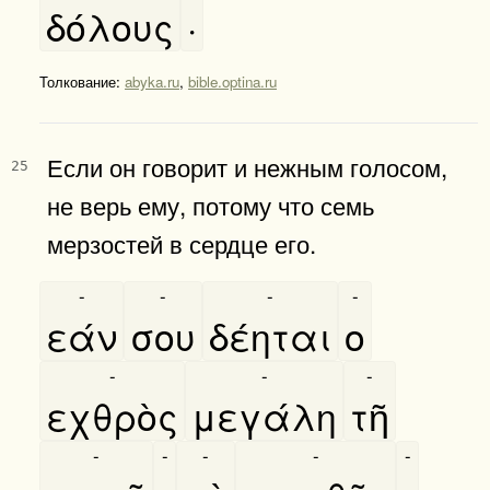
δόλους
·
Толкование:
abyka.ru
,
bible.optina.ru
Если он говорит и нежным голосом,
25
не верь ему, потому что семь
мерзостей в сердце его.
-
-
-
-
εάν
σου
δέηται
ο
-
-
-
εχθρὸς
μεγάλη
τῆ
-
-
-
-
-