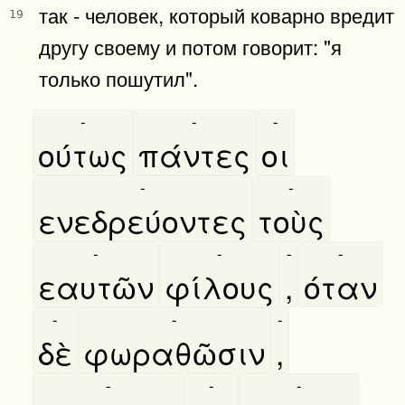
так - человек, который коварно вредит
19
другу своему и потом говорит: "я
только пошутил".
-
-
-
ούτως
πάντες
οι
-
-
ενεδρεύοντες
τοὺς
-
-
-
-
εαυτῶν
φίλους
,
όταν
-
-
-
δὲ
φωραθῶσιν
,
-
-
-