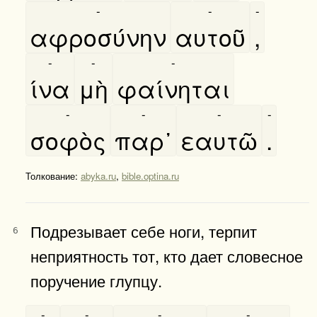
-
-
-
αφροσύνην
αυτοῦ
,
-
-
-
ίνα
μὴ
φαίνηται
-
-
-
-
σοφὸς
παρ᾿
εαυτῶ
.
Толкование:
abyka.ru
,
bible.optina.ru
Подрезывает себе ноги, терпит
6
неприятность тот, кто дает словесное
поручение глупцу.
-
-
-
-