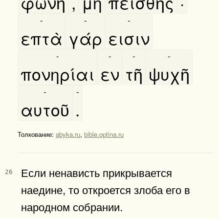
φωνῆ
,
μὴ
πεισθῆς
·
-
-
-
επτὰ
γάρ
εισιν
-
-
-
-
πονηρίαι
εν
τῆ
ψυχῆ
-
-
αυτοῦ
.
Толкование:
abyka.ru
,
bible.optina.ru
Если ненависть прикрывается
26
наедине, то откроется злоба его в
народном собрании.