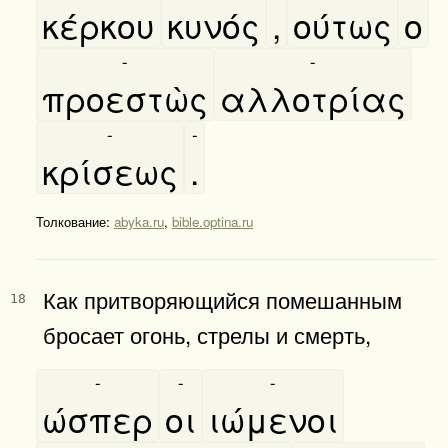
κέρκου
κυνός
,
ούτως
ο
-
-
προεστὼς
αλλοτρίας
-
-
κρίσεως
.
Толкование:
abyka.ru
,
bible.optina.ru
Как притворяющийся помешанным
18
бросает огонь, стрелы и смерть,
-
-
-
ώσπερ
οι
ιώμενοι