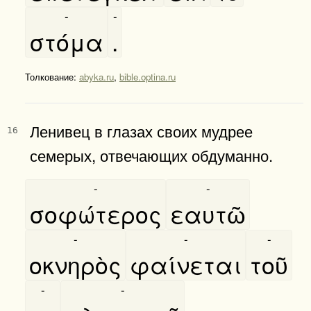
-
-
στόμα
.
Толкование:
abyka.ru
,
bible.optina.ru
Ленивец в глазах своих мудрее
16
семерых, отвечающих обдуманно.
-
-
σοφώτερος
εαυτῶ
-
-
-
οκνηρὸς
φαίνεται
τοῦ
-
-