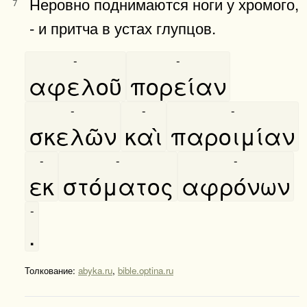
Неровно поднимаются ноги у хромого,
7
- и притча в устах глупцов.
-
-
αφελοῦ
πορείαν
-
-
-
σκελῶν
καὶ
παροιμίαν
-
-
-
εκ
στόματος
αφρόνων
-
.
Толкование:
abyka.ru
,
bible.optina.ru