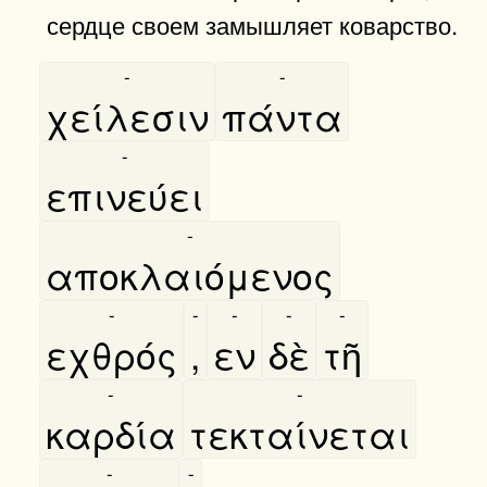
сердце своем замышляет коварство.
-
-
χείλεσιν
πάντα
-
επινεύει
-
αποκλαιόμενος
-
-
-
-
-
εχθρός
,
εν
δὲ
τῆ
-
-
καρδία
τεκταίνεται
-
-