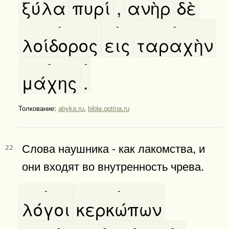
ξύλα
πυρί
,
ανὴρ
δὲ
-
-
-
λοίδορος
εις
ταραχὴν
-
-
μάχης
.
Толкование:
abyka.ru
,
bible.optina.ru
Слова наушника - как лакомства, и
22
они входят во внутренность чрева.
-
-
λόγοι
κερκώπων
-
-
-
-