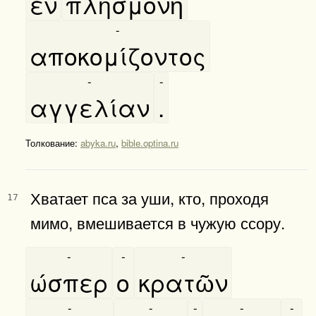
εν
πλησμονῆ
-
αποκομίζοντος
-
-
αγγελίαν
.
Толкование:
abyka.ru
,
bible.optina.ru
Хватает пса за уши, кто, проходя
17
мимо, вмешивается в чужую ссору.
-
-
-
ώσπερ
ο
κρατῶν
-
-
-
-
-