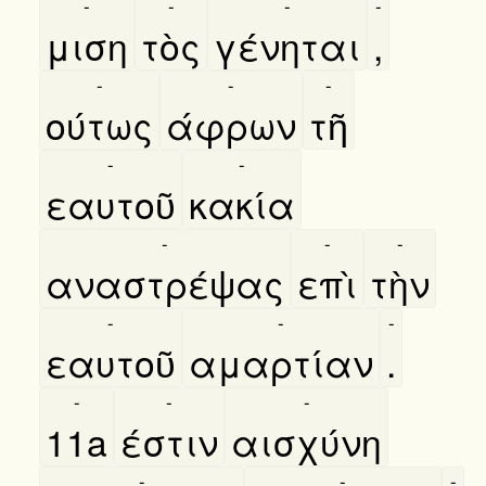
-
-
-
-
μιση
τὸς
γένηται
,
-
-
-
ούτως
άφρων
τῆ
-
-
εαυτοῦ
κακία
-
-
-
αναστρέψας
επὶ
τὴν
-
-
-
εαυτοῦ
αμαρτίαν
.
-
-
-
11a
έστιν
αισχύνη
-
-
-