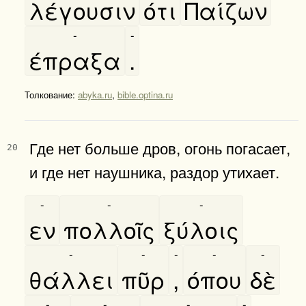
λέγουσιν
ότι
Παίζων
-
-
έπραξα
.
Толкование:
abyka.ru
,
bible.optina.ru
Где нет больше дров, огонь погасает,
20
и где нет наушника, раздор утихает.
-
-
-
εν
πολλοῖς
ξύλοις
-
-
-
-
-
θάλλει
πῦρ
,
όπου
δὲ
-
-
-
-