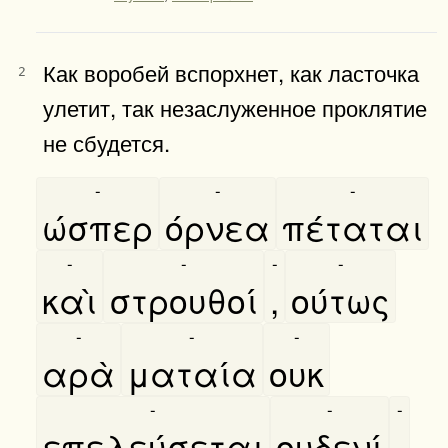
Как воробей вспорхнет, как ласточка
2
улетит, так незаслуженное проклятие
не сбудется.
-
-
-
ώσπερ
όρνεα
πέταται
-
-
-
-
καὶ
στρουθοί
,
ούτως
-
-
-
αρὰ
ματαία
ουκ
-
-
-
επελεύσεται
ουδενί
.