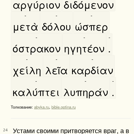
αργύριον
διδόμενον
-
-
-
μετὰ
δόλου
ώσπερ
-
-
-
όστρακον
ηγητέον
.
-
-
-
χείλη
λεῖα
καρδίαν
-
-
-
καλύπτει
λυπηράν
.
Толкование:
abyka.ru
,
bible.optina.ru
Устами своими притворяется враг, а в
24