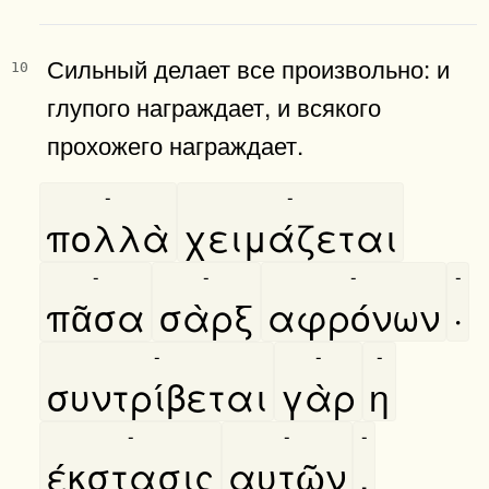
Сильный делает все произвольно: и
10
глупого награждает, и всякого
прохожего награждает.
-
-
πολλὰ
χειμάζεται
-
-
-
-
πᾶσα
σὰρξ
αφρόνων
·
-
-
-
συντρίβεται
γὰρ
η
-
-
-
έκστασις
αυτῶν
.