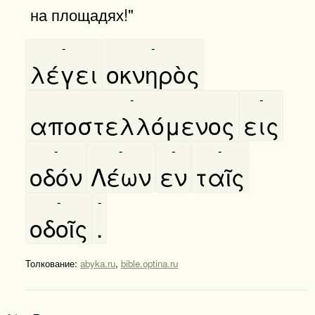
на площадях!"
-
-
λέγει
οκνηρὸς
-
-
αποστελλόμενος
εις
-
-
-
-
οδόν
Λέων
εν
ταῖς
-
-
οδοῖς
.
Толкование:
abyka.ru
,
bible.optina.ru