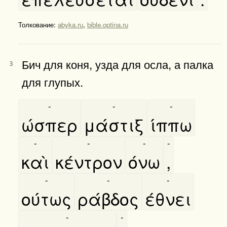
Толкование:
abyka.ru
,
bible.optina.ru
Бич для коня, узда для осла, а палка
3
для глупых.
-
-
-
ώσπερ
μάστιξ
ίππω
-
-
-
-
καὶ
κέντρον
όνω
,
-
-
-
ούτως
ράβδος
έθνει
-
-