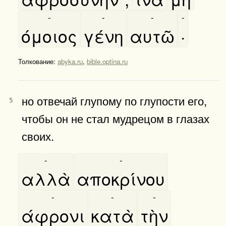
-
-
-
-
όμοιος
γένη
αυτῶ
·
Толкование:
abyka.ru
,
bible.optina.ru
но отвечай глупому по глупости его,
5
чтобы он не стал мудрецом в глазах
своих.
-
-
αλλὰ
αποκρίνου
-
-
-
άφρονι
κατὰ
τὴν