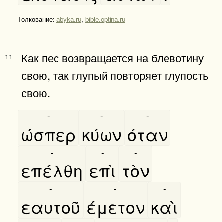
Толкование:
abyka.ru
,
bible.optina.ru
Как пес возвращается на блевотину
11
свою, так глупый повторяет глупость
свою.
-
-
-
ώσπερ
κύων
όταν
-
-
-
επέλθη
επὶ
τὸν
-
-
-
εαυτοῦ
έμετον
καὶ