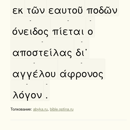
εκ
τῶν
εαυτοῦ
ποδῶν
-
-
-
όνειδος
πίεται
ο
-
-
αποστείλας
δι᾿
-
-
αγγέλου
άφρονος
-
-
λόγον
.
Толкование:
abyka.ru
,
bible.optina.ru