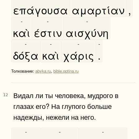
επάγουσα
αμαρτίαν
,
-
-
-
καὶ
έστιν
αισχύνη
-
-
-
-
δόξα
καὶ
χάρις
.
Толкование:
abyka.ru
,
bible.optina.ru
Видал ли ты человека, мудрого в
12
глазах его? На глупого больше
надежды, нежели на него.
-
-
-