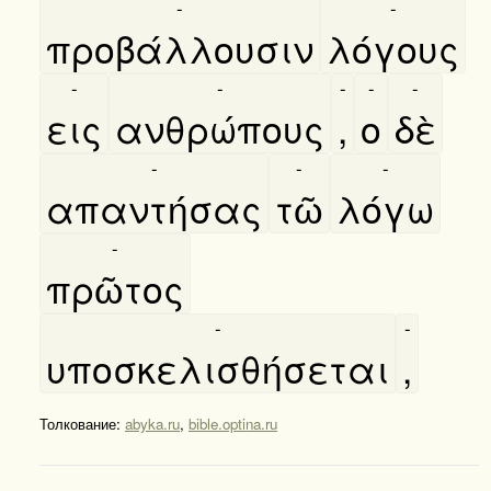
-
-
προβάλλουσιν
λόγους
-
-
-
-
-
εις
ανθρώπους
,
ο
δὲ
-
-
-
απαντήσας
τῶ
λόγω
-
πρῶτος
-
-
υποσκελισθήσεται
,
Толкование:
abyka.ru
,
bible.optina.ru