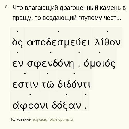
Что влагающий драгоценный камень в
8
пращу, то воздающий глупому честь.
-
-
-
ὸς
αποδεσμεύει
λίθον
-
-
-
-
εν
σφενδόνη
,
όμοιός
-
-
-
εστιν
τῶ
διδόντι
-
-
-
άφρονι
δόξαν
.
Толкование:
abyka.ru
,
bible.optina.ru