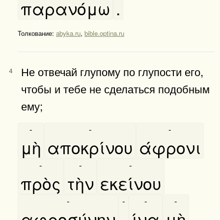
παρανόμω
.
Толкование:
abyka.ru
,
bible.optina.ru
Не отвечай глупому по глупости его,
4
чтобы и тебе не сделаться подобным
ему;
-
-
-
μὴ
αποκρίνου
άφρονι
-
-
-
πρὸς
τὴν
εκείνου
-
-
-
-
αφροσύνην
,
ίνα
μὴ