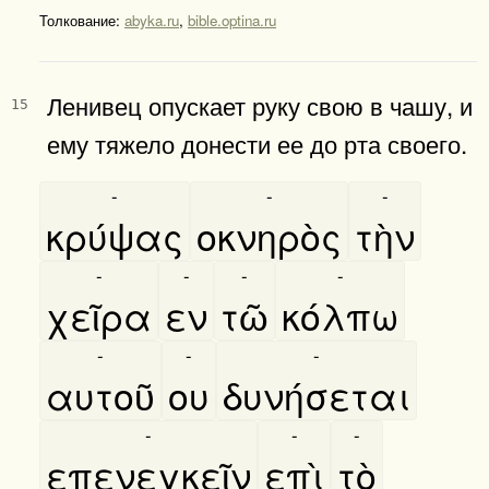
Толкование:
abyka.ru
,
bible.optina.ru
Ленивец опускает руку свою в чашу, и
15
ему тяжело донести ее до рта своего.
-
-
-
κρύψας
οκνηρὸς
τὴν
-
-
-
-
χεῖρα
εν
τῶ
κόλπω
-
-
-
αυτοῦ
ου
δυνήσεται
-
-
-
επενεγκεῖν
επὶ
τὸ