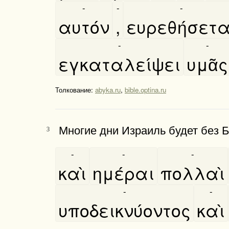
-
-
-
αυτόν
,
ευρεθήσετα
-
-
εγκαταλείψει
υμᾶς
Толкование:
abyka.ru
,
bible.optina.ru
Многие дни Израиль будет без Бо
3
-
-
-
καὶ
ημέραι
πολλαὶ
-
-
υποδεικνύοντος
καὶ