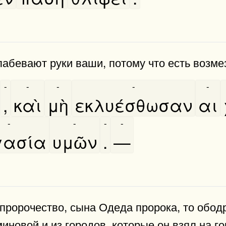
слабевают руки ваши, потому что есть возме
-
-
-
-
-
,
καὶ
μὴ
εκλυέσθωσαν
αι
-
-
-
-
ασία
υμῶν
.
—
пророчество, сына Одеда пророка, то обод
иновой и из городов, которые он взял на г