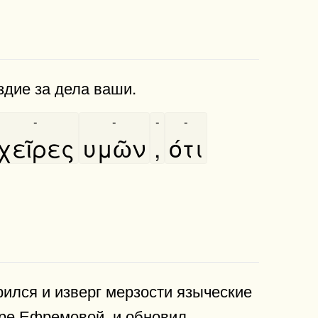
здие за дела ваши.
-
-
-
-
χεῖρες
υμῶν
,
ότι
рился и изверг мерзости языческие
оре Ефремовой, и обновил