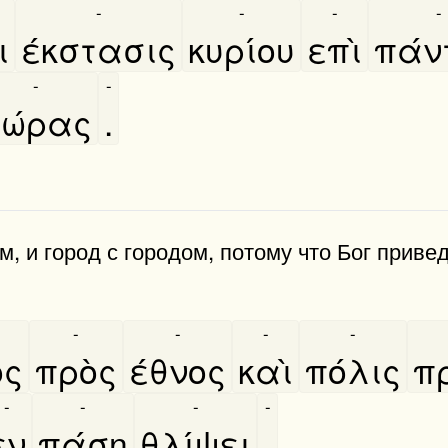
-
-
-
-
ι
έκστασις
κυρίου
επὶ
πά
-
-
ώρας
.
м, и город с городом, потому что Бог приве
-
-
-
-
ος
πρὸς
έθνος
καὶ
πόλις
πρ
-
-
-
-
εν
πάση
θλίψει
.