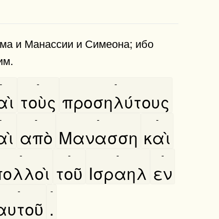
ма и Манассии и Симеона; ибо
им.
-
-
-
αὶ
τοὺς
προσηλύτους
-
-
-
-
αὶ
απὸ
Μανασση
καὶ
-
-
-
-
ολλοὶ
τοῦ
Ισραηλ
εν
-
-
αυτοῦ
.