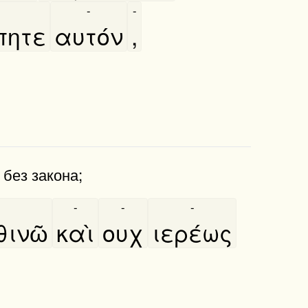
-
-
πητε
αυτόν
,
 без закона;
-
-
-
ινῶ
καὶ
ουχ
ιερέως