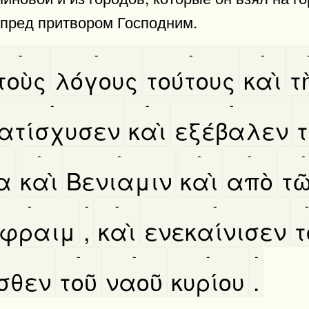
 пред притвором Господним.
-
-
-
-
τοὺς
λόγους
τούτους
καὶ
τη
-
-
-
ατίσχυσεν
καὶ
εξέβαλεν
τ
-
-
-
-
-
α
καὶ
Βενιαμιν
καὶ
απὸ
τω
-
-
-
-
-
φραιμ
,
καὶ
ενεκαίνισεν
τ
-
-
-
-
σθεν
τοῦ
ναοῦ
κυρίου
.