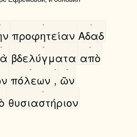
-
-
-
̀ν
προφητείαν
Αδαδ
-
-
-
ὰ
βδελύγματα
απὸ
-
-
-
͂ν
πόλεων
,
ῶν
-
ὸ
θυσιαστήριον