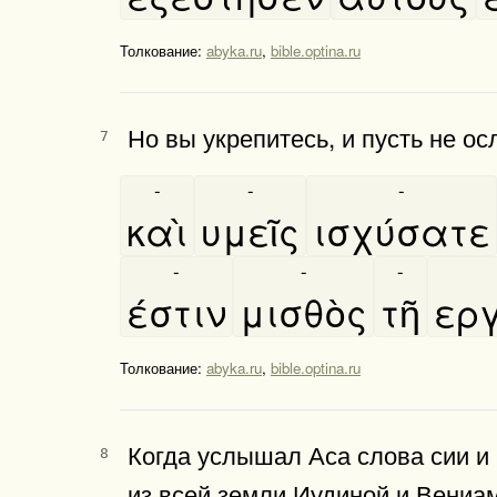
Толкование:
abyka.ru
,
bible.optina.ru
Но вы укрепитесь, и пусть не о
7
-
-
-
καὶ
υμεῖς
ισχύσατε
-
-
-
έστιν
μισθὸς
τῆ
εργ
Толкование:
abyka.ru
,
bible.optina.ru
Когда услышал Аса слова сии и 
8
из всей земли Иудиной и Вениам