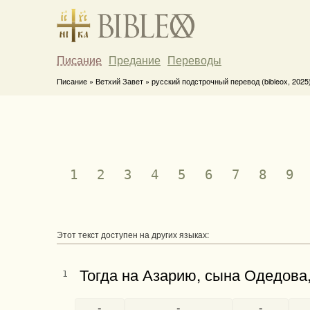
Писание
Предание
Переводы
Писание » Ветхий Завет » русский подстрочный перевод (bibleox, 2025
1
2
3
4
5
6
7
8
9
Этот текст доступен на других языках:
Тогда на Азарию, сына Одедова
1
-
-
-