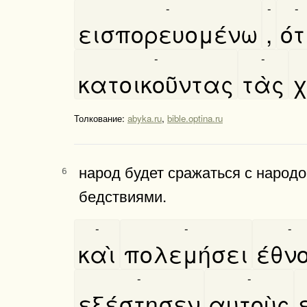
-
-
-
εισπορευομένω
,
ότ
-
-
κατοικοῦντας
τὰς
χ
Толкование:
abyka.ru
,
bible.optina.ru
народ будет сражаться с народо
6
бедствиями.
-
-
-
καὶ
πολεμήσει
έθν
-
-
εξέστησεν
αυτοὺς