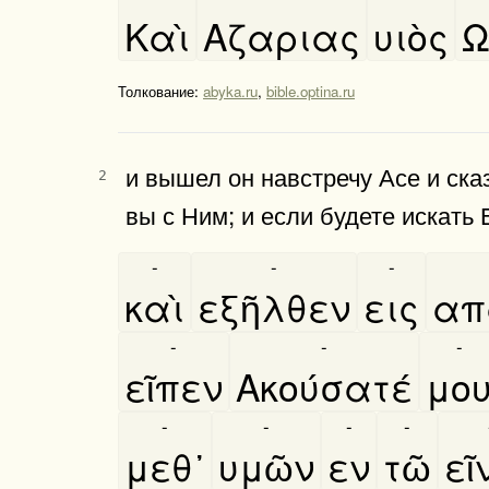
Καὶ
Αζαριας
υιὸς
Ω
Толкование:
abyka.ru
,
bible.optina.ru
и вышел он навстречу Асе и ска
2
вы с Ним; и если будете искать 
-
-
-
καὶ
εξῆλθεν
εις
απ
-
-
-
εῖπεν
Ακούσατέ
μο
-
-
-
-
μεθ᾿
υμῶν
εν
τῶ
ει