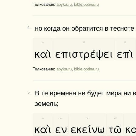
Толкование:
abyka.ru
,
bible.optina.ru
но когда он обратится в тесноте
4
-
-
-
καὶ
επιστρέψει
επὶ
Толкование:
abyka.ru
,
bible.optina.ru
В те времена не будет мира ни 
5
земель;
-
-
-
-
καὶ
εν
εκείνω
τῶ
κα