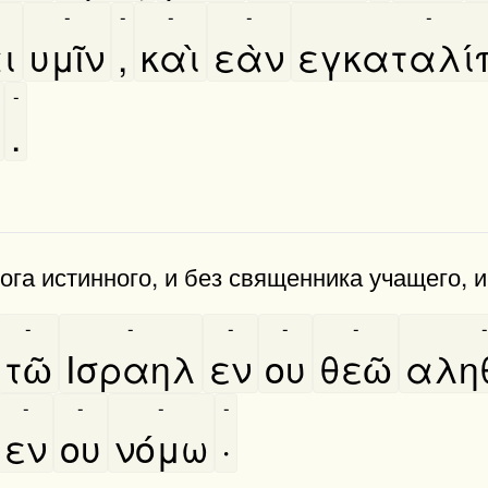
-
-
-
-
-
ι
υμῖν
,
καὶ
εὰν
εγκαταλί
-
.
га истинного, и без священника учащего, и
-
-
-
-
-
-
τῶ
Ισραηλ
εν
ου
θεῶ
αληθ
-
-
-
-
εν
ου
νόμω
·