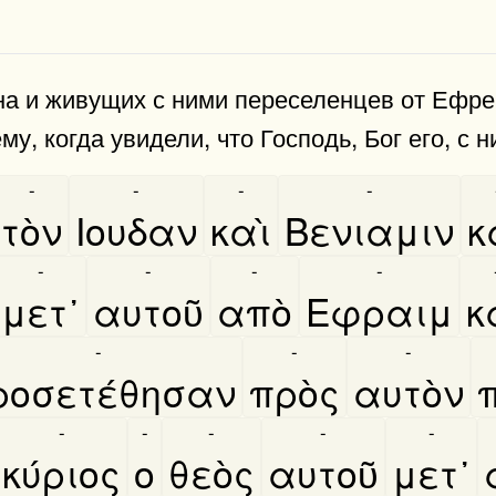
на и живущих с ними переселенцев от Ефре
у, когда увидели, что Господь, Бог его, с н
-
-
-
-
τὸν
Ιουδαν
καὶ
Βενιαμιν
κ
-
-
-
-
μετ᾿
αυτοῦ
απὸ
Εφραιμ
κ
-
-
-
ροσετέθησαν
πρὸς
αυτὸν
π
-
-
-
-
-
κύριος
ο
θεὸς
αυτοῦ
μετ᾿