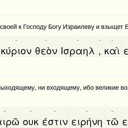
 своей к Господу Богу Израилеву и взыщет 
-
-
-
-
-
κύριον
θεὸν
Ισραηλ
,
καὶ
выходящему, ни входящему, ибо великие во
-
-
-
-
-
ιρῶ
ουκ
έστιν
ειρήνη
τῶ
ε