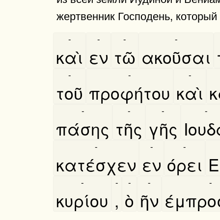
жертвенник Господень, который
-
-
-
-
καὶ
εν
τῶ
ακοῦσαι
-
-
-
τοῦ
προφήτου
καὶ
κ
-
-
-
-
πάσης
τῆς
γῆς
Ιουδ
-
-
-
κατέσχεν
εν
όρει
Ε
-
-
-
-
-
κυρίου
,
ὸ
ῆν
έμπρο