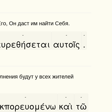
Его, Он даст им найти Себя.
-
-
-
ευρεθήσεται
αυτοῖς
.
лнения будут у всех жителей
-
-
-
κπορευομένω
καὶ
τῶ