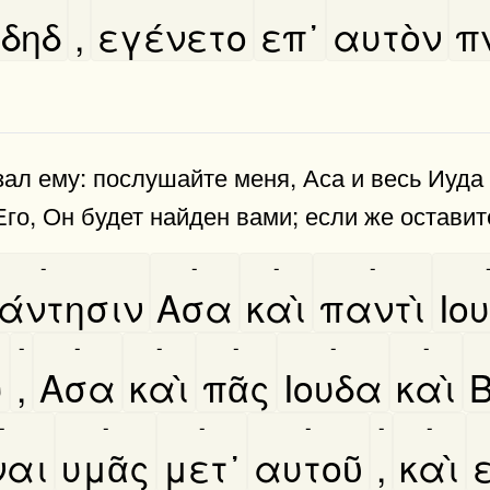
δηδ
,
εγένετο
επ᾿
αυτὸν
π
зал ему: послушайте меня, Аса и весь Иуда 
Его, Он будет найден вами; если же оставит
-
-
-
-
άντησιν
Ασα
καὶ
παντὶ
Ιο
-
-
-
-
-
-
υ
,
Ασα
καὶ
πᾶς
Ιουδα
καὶ
-
-
-
-
-
-
͂ναι
υμᾶς
μετ᾿
αυτοῦ
,
καὶ