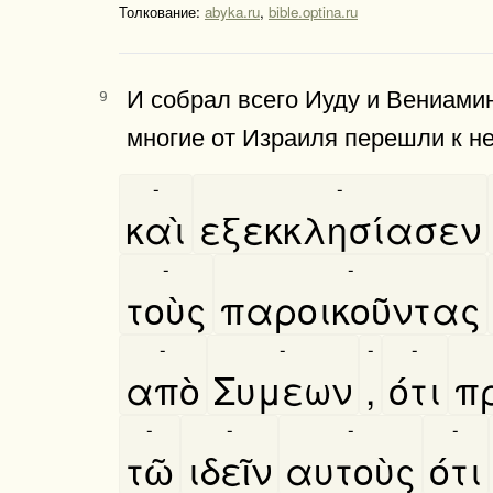
Толкование:
abyka.ru
,
bible.optina.ru
И собрал всего Иуду и Вениами
9
многие от Израиля перешли к нем
-
-
καὶ
εξεκκλησίασεν
-
-
τοὺς
παροικοῦντας
-
-
-
-
απὸ
Συμεων
,
ότι
π
-
-
-
-
τῶ
ιδεῖν
αυτοὺς
ότι