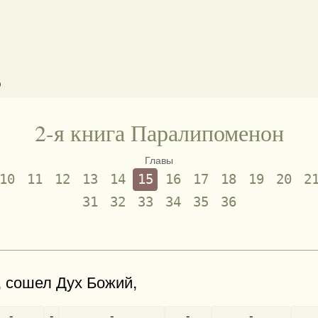
)
2-я книга Паралипоменон
Главы
10
11
12
13
14
15
16
17
18
19
20
2
31
32
33
34
35
36
, сошел Дух Божий,
-
-
-
-
-