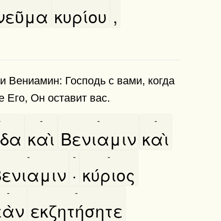
νεῦμα
κυρίου
,
и Вениамин: Господь с вами, когда
е Его, Он оставит вас.
-
-
-
-
υδα
καὶ
Βενιαμιν
καὶ
-
-
-
Βενιαμιν
·
κύριος
-
-
εὰν
εκζητήσητε