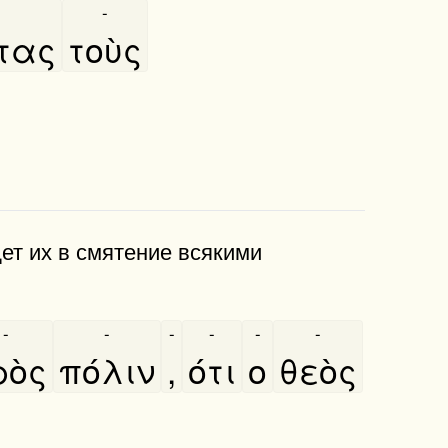
-
ντας
τοὺς
дет их в смятение всякими
-
-
-
-
-
-
ὸς
πόλιν
,
ότι
ο
θεὸς