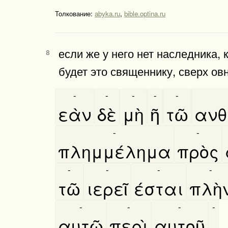
Толкование:
abyka.ru
,
bible.optina.ru
если же у него нет наследника, 
8
будет это священнику, сверх ов
-
-
-
-
-
εὰν
δὲ
μὴ
ῆ
τῶ
ανθ
-
-
πλημμέλημα
πρὸς
-
-
-
-
τῶ
ιερεῖ
έσται
πλὴ
-
-
-
-
αυτῶ
περὶ
αυτοῦ
.