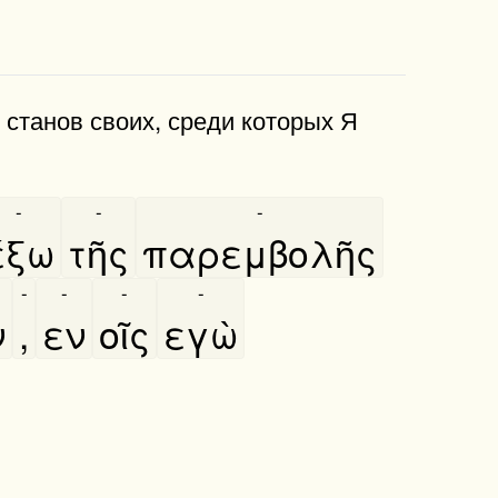
 станов своих, среди которых Я
-
-
-
έξω
τῆς
παρεμβολῆς
-
-
-
-
ν
,
εν
οῖς
εγὼ