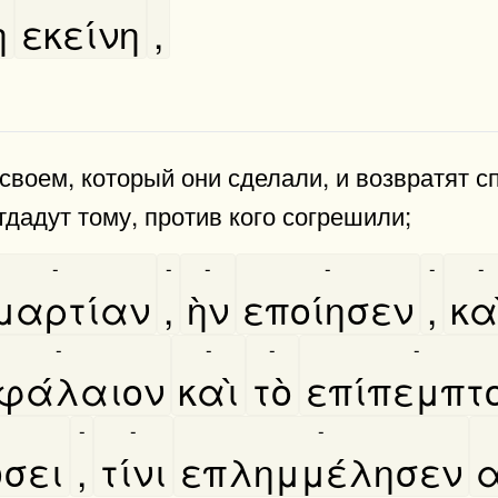
̀
εκείνη
,
своем, который они сделали, и возвратят сп
тдадут тому, против кого согрешили;
-
-
-
-
-
-
μαρτίαν
,
ὴν
εποίησεν
,
και
-
-
-
-
φάλαιον
καὶ
τὸ
επίπεμπτ
-
-
-
́σει
,
τίνι
επλημμέλησεν
α