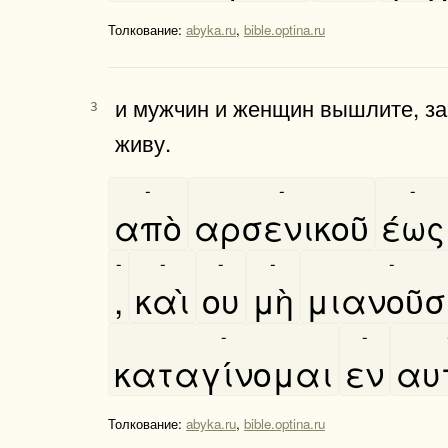
Толкование:
abyka.ru
,
bible.optina.ru
и мужчин и женщин вышлите, за 
3
живу.
-
-
-
απὸ
αρσενικοῦ
έως
-
-
-
-
-
,
καὶ
ου
μὴ
μιανοῦσ
-
-
καταγίνομαι
εν
αυτ
Толкование:
abyka.ru
,
bible.optina.ru