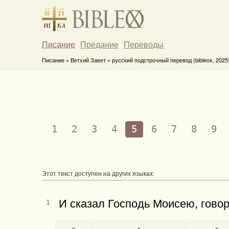
Писание
Предание
Переводы
Писание » Ветхий Завет » русский подстрочный перевод (bibleox, 2025
1
2
3
4
5
6
7
8
9
Этот текст доступен на других языках:
И сказал Господь Моисею, говор
1
-
-
-