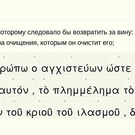
которому следовало бы возвратить за вину: 
на очищения, которым он очистит его;
-
-
-
-
ρώπω
ο
αγχιστεύων
ώστε
-
-
-
-
-
αυτόν
,
τὸ
πλημμέλημα
τὸ
-
-
-
-
-
ν
τοῦ
κριοῦ
τοῦ
ιλασμοῦ
,
δ