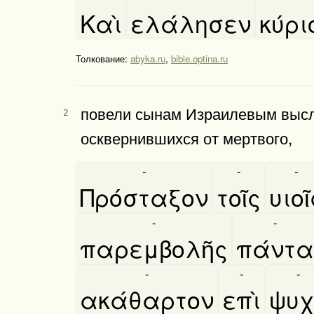
Καὶ
ελάλησεν
κύρι
Толкование:
abyka.ru
,
bible.optina.ru
повели сынам Израилевым высла
2
осквернившихся от мертвого,
-
-
-
Πρόσταξον
τοῖς
υιοι
-
-
παρεμβολῆς
πάντα
-
-
-
ακάθαρτον
επὶ
ψυχ