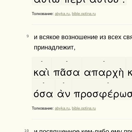
Толкование:
abyka.ru
,
bible.optina.ru
и всякое возношение из всех св
9
принадлежит,
-
-
-
καὶ
πᾶσα
απαρχὴ
-
-
-
όσα
ὰν
προσφέρωσ
Толкование:
abyka.ru
,
bible.optina.ru
и посвященное кем-либо ему при
10