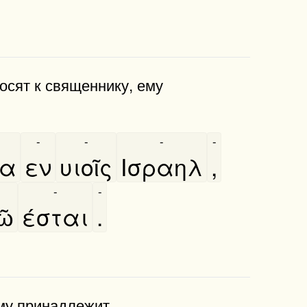
осят к священнику, ему
-
-
-
-
να
εν
υιοῖς
Ισραηλ
,
-
-
ῶ
έσται
.
ему принадлежит.