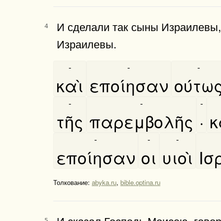
И сделали так сыны Израилевы, 
4
Израилевы.
-
-
-
καὶ
εποίησαν
ούτω
-
-
-
τῆς
παρεμβολῆς
·
κ
-
-
-
εποίησαν
οι
υιοὶ
Ισ
Толкование:
abyka.ru
,
bible.optina.ru
И сказал Господь Моисею, говор
5