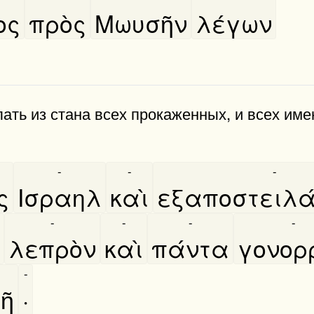
ος
πρὸς
Μωυσῆν
λέγων
ть из стана всех прокаженных, и всех име
-
-
-
͂ς
Ισραηλ
καὶ
εξαποστειλα
-
-
-
-
λεπρὸν
καὶ
πάντα
γονορρ
-
ῆ
·