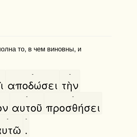
олна то, в чем виновны, и
-
-
̀
αποδώσει
τὴν
-
-
ον
αυτοῦ
προσθήσει
-
-
υτῶ
.