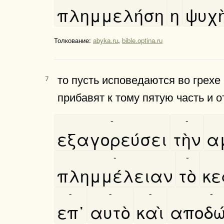
πλημμελήση
η
ψυχη
Толкование:
abyka.ru
,
bible.optina.ru
то пусть исповедаются во грехе 
7
прибавят к тому пятую часть и о
-
-
εξαγορεύσει
τὴν
α
-
-
πλημμέλειαν
τὸ
κε
-
-
-
-
επ᾿
αυτὸ
καὶ
αποδω