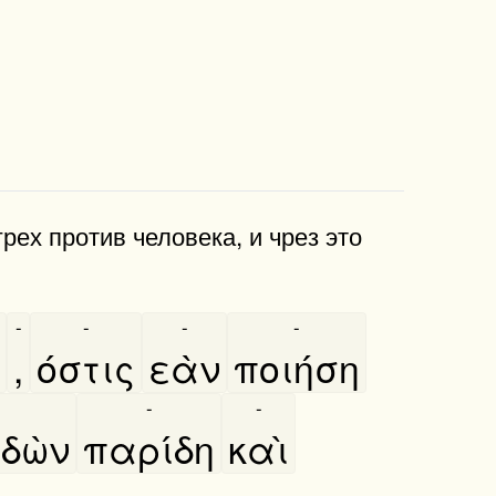
ех против человека, и чрез это
-
-
-
-
,
όστις
εὰν
ποιήση
-
-
δὼν
παρίδη
καὶ