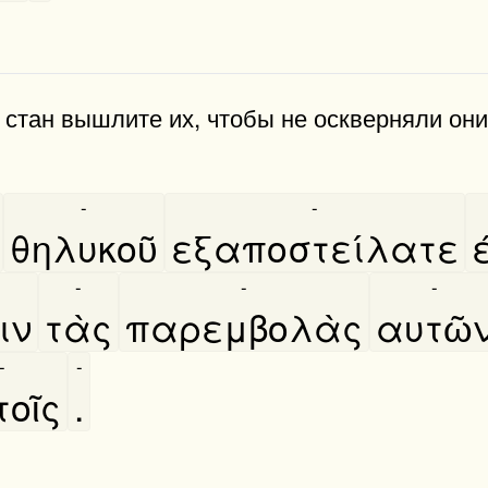
стан вышлите их, чтобы не оскверняли они
-
-
θηλυκοῦ
εξαποστείλατε
-
-
-
ιν
τὰς
παρεμβολὰς
αυτῶ
-
-
οῖς
.