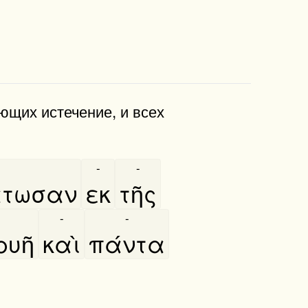
ющих истечение, и всех
-
-
́τωσαν
εκ
τῆς
-
-
υῆ
καὶ
πάντα