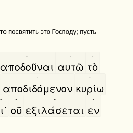
то посвятить это Господу; пусть
-
-
-
αποδοῦναι
αυτῶ
τὸ
-
-
αποδιδόμενον
κυρίω
-
-
-
-
ι᾿
οῦ
εξιλάσεται
εν