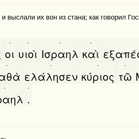
и выслали их вон из стана; как говорил Го
-
-
-
-
ς
οι
υιοὶ
Ισραηλ
καὶ
εξαπέ
-
-
-
-
αθὰ
ελάλησεν
κύριος
τῶ
-
-
ραηλ
.
я: