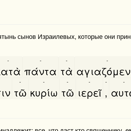
ятынь сынов Израилевых, которые они прин
-
-
-
-
κατὰ
πάντα
τὰ
αγιαζόμε
-
-
-
-
-
-
ιν
τῶ
κυρίω
τῶ
ιερεῖ
,
αυτ
надлежит; все, что даст кто священнику, 