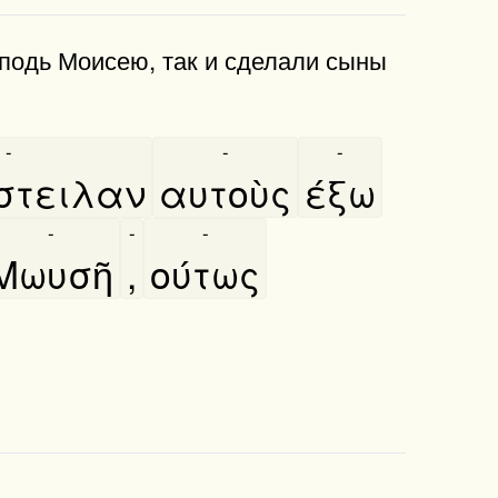
сподь Моисею, так и сделали сыны
-
-
-
στειλαν
αυτοὺς
έξω
-
-
-
Μωυσῆ
,
ούτως