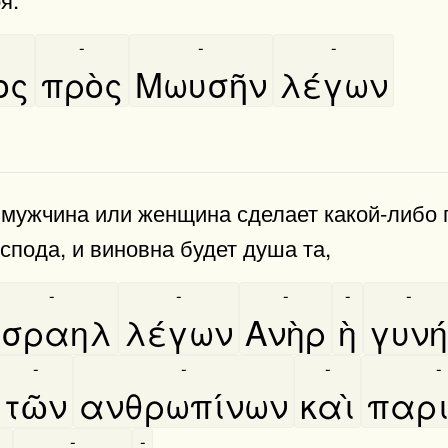
-
-
-
ος
πρὸς
Μωυσῆν
λέγων
ужчина или женщина сделает какой-либо гр
спода, и виновна будет душа та,
-
-
-
-
-
Ισραηλ
λέγων
Ανὴρ
ὴ
γυνή
-
-
-
-
τῶν
ανθρωπίνων
καὶ
παρι
-
-