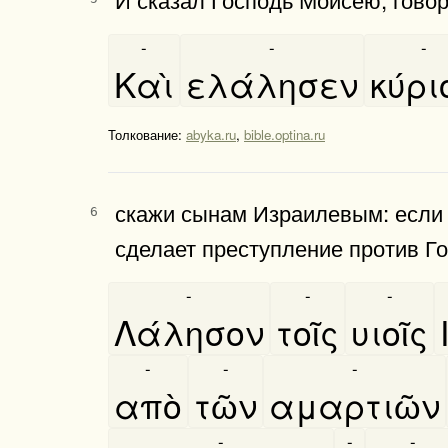
-
-
-
Καὶ
ελάλησεν
κύρι
Толкование:
abyka.ru
,
bible.optina.ru
скажи сынам Израилевым: если м
6
сделает преступление против Го
-
-
-
Λάλησον
τοῖς
υιοῖς
-
-
-
απὸ
τῶν
αμαρτιῶν
-
-
-