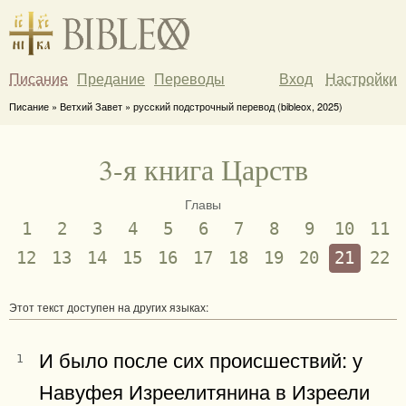
Писание
Предание
Переводы
Вход
Настройки
Писание » Ветхий Завет » русский подстрочный перевод (bibleox, 2025)
3-я книга Царств
Главы
1
2
3
4
5
6
7
8
9
10
11
12
13
14
15
16
17
18
19
20
21
22
Этот текст доступен на других языках:
И было после сих происшествий: у
1
Навуфея Изреелитянина в Изреели