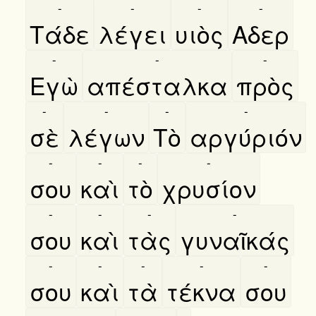
-
-
-
-
Τάδε
λέγει
υιὸς
Αδερ
-
-
-
Εγὼ
απέσταλκα
πρὸς
-
-
-
-
σὲ
λέγων
Τὸ
αργύριόν
-
-
-
-
σου
καὶ
τὸ
χρυσίον
-
-
-
-
σου
καὶ
τὰς
γυναῖκάς
-
-
-
-
-
σου
καὶ
τὰ
τέκνα
σου