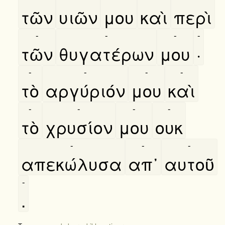
τῶν
υιῶν
μου
καὶ
περὶ
-
-
-
-
τῶν
θυγατέρων
μου
·
-
-
-
-
τὸ
αργύριόν
μου
καὶ
-
-
-
-
τὸ
χρυσίον
μου
ουκ
-
-
-
απεκώλυσα
απ᾿
αυτοῦ
-
.