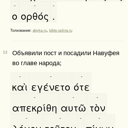
-
-
-
ο
ορθός
.
Толкование:
abyka.ru
,
bible.optina.ru
Объявили пост и посадили Навуфея
12
во главе народа;
-
-
-
καὶ
εγένετο
ότε
-
-
-
απεκρίθη
αυτῶ
τὸν
-
-
-
-