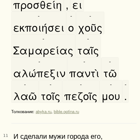
προσθείη
,
ει
-
-
-
εκποιήσει
ο
χοῦς
-
-
Σαμαρείας
ταῖς
-
-
-
αλώπεξιν
παντὶ
τῶ
-
-
-
-
-
λαῶ
τοῖς
πεζοῖς
μου
.
Толкование:
abyka.ru
,
bible.optina.ru
И сделали мужи города его,
11