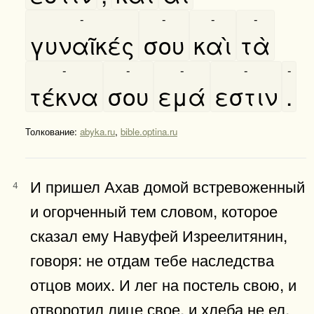
-
-
-
-
γυναῖκές
σου
καὶ
τὰ
-
-
-
-
-
τέκνα
σου
εμά
εστιν
.
Толкование:
abyka.ru
,
bible.optina.ru
И пришел Ахав домой встревоженный
4
и огорченный тем словом, которое
сказал ему Навуфей Изреелитянин,
говоря: не отдам тебе наследства
отцов моих. И лег на постель свою, и
отворотил лице свое, и хлеба не ел.