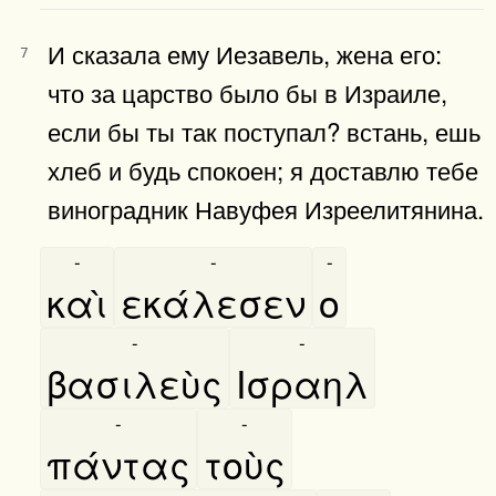
И сказала ему Иезавель, жена его:
7
что за царство было бы в Израиле,
если бы ты так поступал? встань, ешь
хлеб и будь спокоен; я доставлю тебе
виноградник Навуфея Изреелитянина.
-
-
-
καὶ
εκάλεσεν
ο
-
-
βασιλεὺς
Ισραηλ
-
-
πάντας
τοὺς