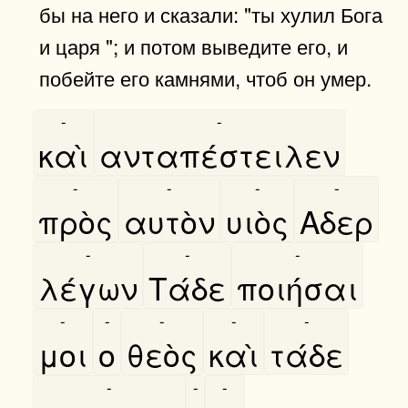
бы на него и сказали: "ты хулил Бога
и царя "; и потом выведите его, и
побейте его камнями, чтоб он умер.
-
-
καὶ
ανταπέστειλεν
-
-
-
-
πρὸς
αυτὸν
υιὸς
Αδερ
-
-
-
λέγων
Τάδε
ποιήσαι
-
-
-
-
-
μοι
ο
θεὸς
καὶ
τάδε
-
-
-