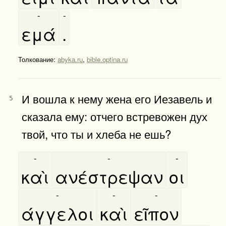
-
-
εμά
.
Толкование:
abyka.ru
,
bible.optina.ru
И вошла к нему жена его Иезавель и
5
сказала ему: отчего встревожен дух
твой, что ты и хлеба не ешь?
-
-
-
καὶ
ανέστρεψαν
οι
-
-
-
άγγελοι
καὶ
εῖπον