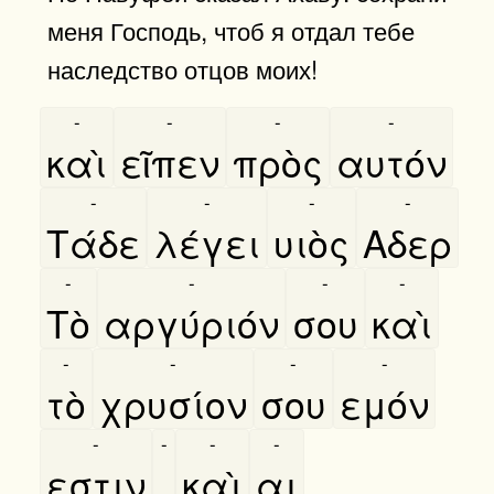
меня Господь, чтоб я отдал тебе
наследство отцов моих!
-
-
-
-
καὶ
εῖπεν
πρὸς
αυτόν
-
-
-
-
Τάδε
λέγει
υιὸς
Αδερ
-
-
-
-
Τὸ
αργύριόν
σου
καὶ
-
-
-
-
τὸ
χρυσίον
σου
εμόν
-
-
-
-
εστιν
,
καὶ
αι