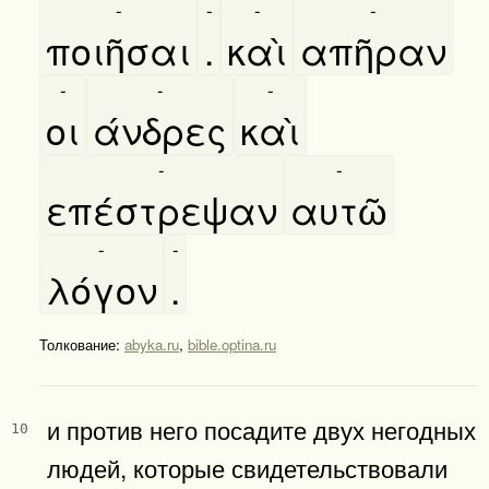
-
-
-
-
ποιῆσαι
.
καὶ
απῆραν
-
-
-
οι
άνδρες
καὶ
-
-
επέστρεψαν
αυτῶ
-
-
λόγον
.
Толкование:
abyka.ru
,
bible.optina.ru
и против него посадите двух негодных
10
людей, которые свидетельствовали