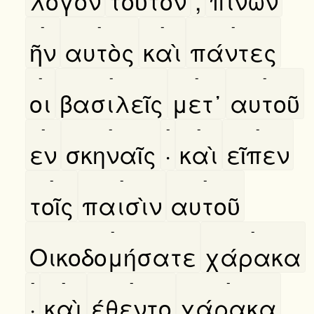
λόγον
τοῦτον
,
πίνων
-
-
-
-
ῆν
αυτὸς
καὶ
πάντες
-
-
-
-
οι
βασιλεῖς
μετ᾿
αυτοῦ
-
-
-
-
-
εν
σκηναῖς
·
καὶ
εῖπεν
-
-
-
τοῖς
παισὶν
αυτοῦ
-
-
Οικοδομήσατε
χάρακα
-
-
-
-
·
καὶ
έθεντο
χάρακα