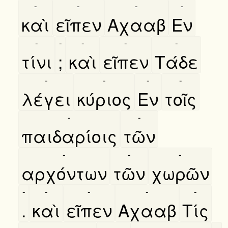
-
-
-
-
καὶ
εῖπεν
Αχααβ
Εν
-
-
-
-
-
τίνι
;
καὶ
εῖπεν
Τάδε
-
-
-
-
λέγει
κύριος
Εν
τοῖς
-
-
παιδαρίοις
τῶν
-
-
-
αρχόντων
τῶν
χωρῶν
-
-
-
-
-
.
καὶ
εῖπεν
Αχααβ
Τίς