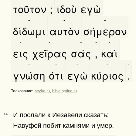
τοῦτον
;
ιδοὺ
εγὼ
-
-
-
δίδωμι
αυτὸν
σήμερον
-
-
-
-
-
εις
χεῖρας
σάς
,
καὶ
-
-
-
-
-
γνώση
ότι
εγὼ
κύριος
.
Толкование:
abyka.ru
,
bible.optina.ru
И послали к Иезавели сказать:
14
Навуфей побит камнями и умер.