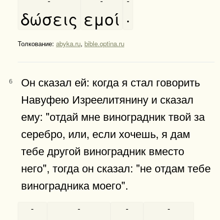
-
-
-
δώσεις
εμοί
·
Толкование:
abyka.ru
,
bible.optina.ru
Он сказал ей: когда я стал говорить
6
Навуфею Изреелитянину и сказал
ему: "отдай мне виноградник твой за
серебро, или, если хочешь, я дам
тебе другой виноградник вместо
него", тогда он сказал: "не отдам тебе
виноградника моего".
-
-
-
-