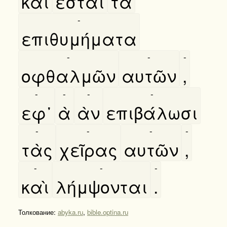
καὶ
έσται
τὰ
-
επιθυμήματα
-
-
-
οφθαλμῶν
αυτῶν
,
-
-
-
-
εφ᾿
ὰ
ὰν
επιβάλωσι
-
-
-
-
τὰς
χεῖρας
αυτῶν
,
-
-
-
καὶ
λήμψονται
.
Толкование:
abyka.ru
,
bible.optina.ru