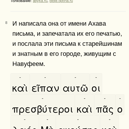
Толкование:
abyka.ru
,
bible.optina.ru
И написала она от имени Ахава
8
письма, и запечатала их его печатью,
и послала эти письма к старейшинам
и знатным в его городе, живущим с
Навуфеем.
-
-
-
-
καὶ
εῖπαν
αυτῶ
οι
-
-
-
-
πρεσβύτεροι
καὶ
πᾶς
ο
-
-
-
-