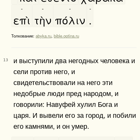
-
-
-
-
επὶ
τὴν
πόλιν
.
Толкование:
abyka.ru
,
bible.optina.ru
и выступили два негодных человека и
13
сели против него, и
свидетельствовали на него эти
недобрые люди пред народом, и
говорили: Навуфей хулил Бога и
царя. И вывели его за город, и побили
его камнями, и он умер.