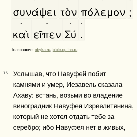
-
-
-
-
συνάψει
τὸν
πόλεμον
;
-
-
-
-
καὶ
εῖπεν
Σύ
.
Толкование:
abyka.ru
,
bible.optina.ru
Услышав, что Навуфей побит
15
камнями и умер, Иезавель сказала
Ахаву: встань, возьми во владение
виноградник Навуфея Изреелитянина,
который не хотел отдать тебе за
серебро; ибо Навуфея нет в живых,