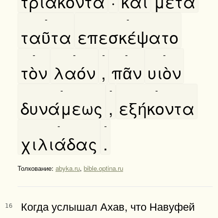
τριάκοντα
·
καὶ
μετὰ
-
-
ταῦτα
επεσκέψατο
-
-
-
-
-
τὸν
λαόν
,
πᾶν
υιὸν
-
-
-
δυνάμεως
,
εξήκοντα
-
-
χιλιάδας
.
Толкование:
abyka.ru
,
bible.optina.ru
Когда услышал Ахав, что Навуфей
16