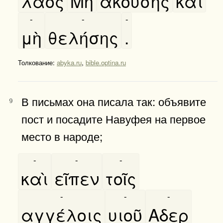
λαός
Μὴ
ακούσης
καὶ
-
-
-
μὴ
θελήσης
.
Толкование:
abyka.ru
,
bible.optina.ru
В письмах она писала так: объявите
9
пост и посадите Навуфея на первое
место в народе;
-
-
-
καὶ
εῖπεν
τοῖς
-
-
-
αγγέλοις
υιοῦ
Αδερ