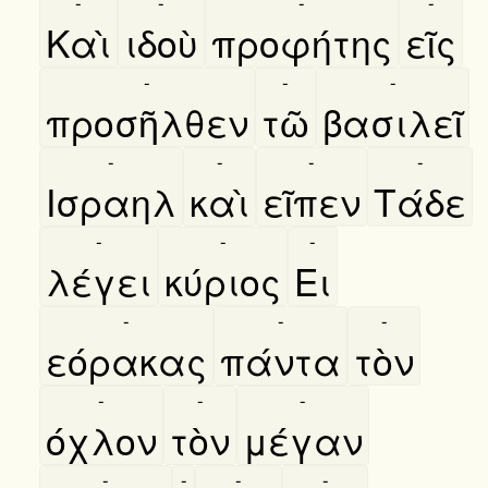
-
-
-
-
Καὶ
ιδοὺ
προφήτης
εῖς
-
-
-
προσῆλθεν
τῶ
βασιλεῖ
-
-
-
-
Ισραηλ
καὶ
εῖπεν
Τάδε
-
-
-
λέγει
κύριος
Ει
-
-
-
εόρακας
πάντα
τὸν
-
-
-
όχλον
τὸν
μέγαν
-
-
-
-