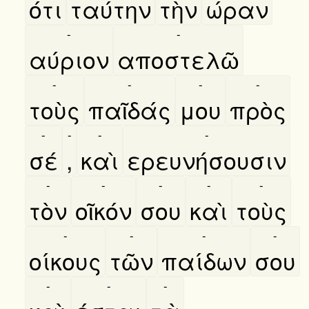
ότι
ταύτην
τὴν
ώραν
-
-
αύριον
αποστελῶ
-
-
-
-
τοὺς
παῖδάς
μου
πρὸς
-
-
-
-
σέ
,
καὶ
ερευνήσουσιν
-
-
-
-
-
τὸν
οῖκόν
σου
καὶ
τοὺς
-
-
-
-
οίκους
τῶν
παίδων
σου
-
-
-