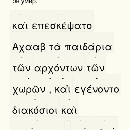
он умер.
-
-
καὶ
επεσκέψατο
-
-
-
Αχααβ
τὰ
παιδάρια
-
-
-
τῶν
αρχόντων
τῶν
-
-
-
-
χωρῶν
,
καὶ
εγένοντο
-
-
διακόσιοι
καὶ
-
-
-
-