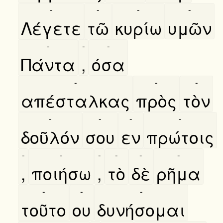
-
-
-
-
Λέγετε
τῶ
κυρίω
υμῶν
-
-
-
Πάντα
,
όσα
-
-
-
απέσταλκας
πρὸς
τὸν
-
-
-
-
δοῦλόν
σου
εν
πρώτοις
-
-
-
-
-
-
,
ποιήσω
,
τὸ
δὲ
ρῆμα
-
-
-
τοῦτο
ου
δυνήσομαι