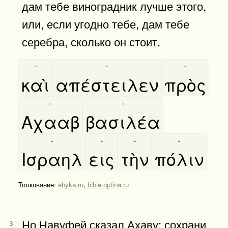
дам тебе виноградник лучше этого,
или, если угодно тебе, дам тебе
серебра, сколько он стоит.
-
-
-
καὶ
απέστειλεν
πρὸς
-
-
Αχααβ
βασιλέα
-
-
-
-
Ισραηλ
εις
τὴν
πόλιν
Толкование:
abyka.ru
,
bible.optina.ru
Но Навуфей сказал Ахаву: сохрани
3