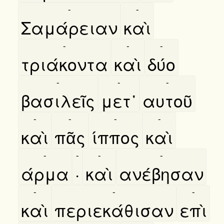
-
-
Σαμάρειαν
καὶ
-
-
-
τριάκοντα
καὶ
δύο
-
-
-
βασιλεῖς
μετ᾿
αυτοῦ
-
-
-
-
καὶ
πᾶς
ίππος
καὶ
-
-
-
-
άρμα
·
καὶ
ανέβησαν
-
-
-
καὶ
περιεκάθισαν
επὶ