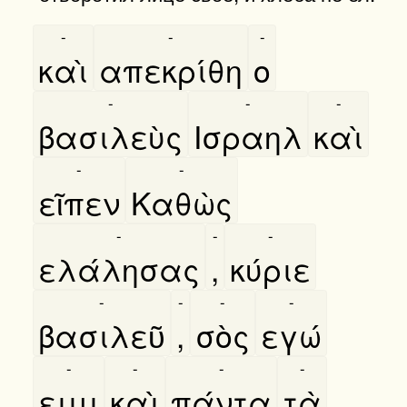
-
-
-
καὶ
απεκρίθη
ο
-
-
-
βασιλεὺς
Ισραηλ
καὶ
-
-
εῖπεν
Καθὼς
-
-
-
ελάλησας
,
κύριε
-
-
-
-
βασιλεῦ
,
σὸς
εγώ
-
-
-
-
ειμι
καὶ
πάντα
τὰ