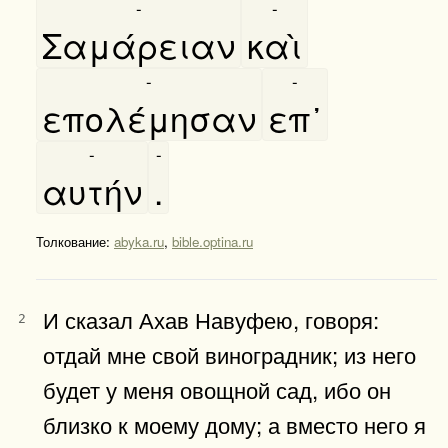
-
-
Σαμάρειαν
καὶ
-
-
επολέμησαν
επ᾿
-
-
αυτήν
.
Толкование:
abyka.ru
,
bible.optina.ru
И сказал Ахав Навуфею, говоря:
2
отдай мне свой виноградник; из него
будет у меня овощной сад, ибо он
близко к моему дому; а вместо него я