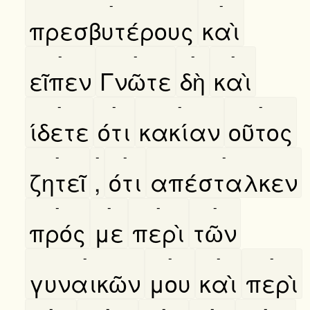
-
-
πρεσβυτέρους
καὶ
-
-
-
-
εῖπεν
Γνῶτε
δὴ
καὶ
-
-
-
-
ίδετε
ότι
κακίαν
οῦτος
-
-
-
-
ζητεῖ
,
ότι
απέσταλκεν
-
-
-
-
πρός
με
περὶ
τῶν
-
-
-
-
γυναικῶν
μου
καὶ
περὶ
-
-
-
-
-