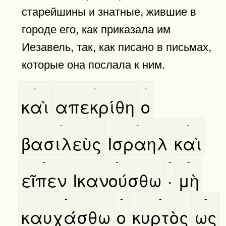
старейшины и знатные, жившие в
городе его, как приказала им
Иезавель, так, как писано в письмах,
которые она послала к ним.
-
-
-
καὶ
απεκρίθη
ο
-
-
-
βασιλεὺς
Ισραηλ
καὶ
-
-
-
-
εῖπεν
Ικανούσθω
·
μὴ
-
-
-
-
καυχάσθω
ο
κυρτὸς
ως