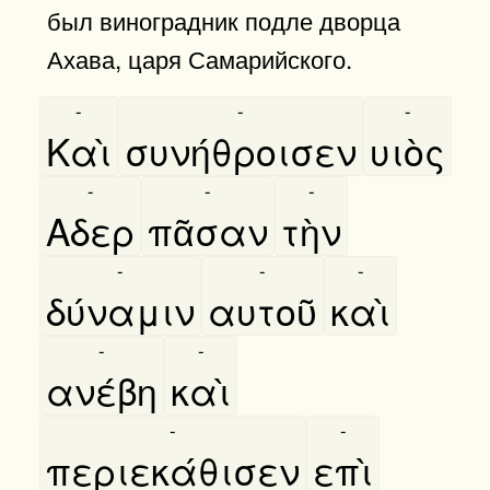
был виноградник подле дворца
Ахава, царя Самарийского.
-
-
-
Καὶ
συνήθροισεν
υιὸς
-
-
-
Αδερ
πᾶσαν
τὴν
-
-
-
δύναμιν
αυτοῦ
καὶ
-
-
ανέβη
καὶ
-
-
περιεκάθισεν
επὶ