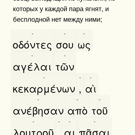
которых у каждой пара ягнят, и
бесплодной нет между ними;
-
-
-
οδόντες
σου
ως
-
-
αγέλαι
τῶν
-
-
-
κεκαρμένων
,
αὶ
-
-
-
ανέβησαν
απὸ
τοῦ
-
-
-
-
λουτροῦ
,
αι
πᾶσαι