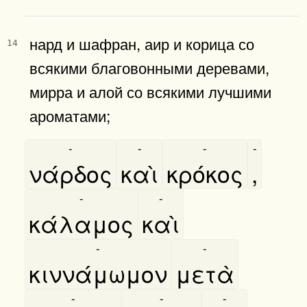
нард и шафран, аир и корица со
14
всякими благовонными деревами,
мирра и алой со всякими лучшими
ароматами;
-
-
-
-
νάρδος
καὶ
κρόκος
,
-
-
κάλαμος
καὶ
-
-
κιννάμωμον
μετὰ
-
-
-