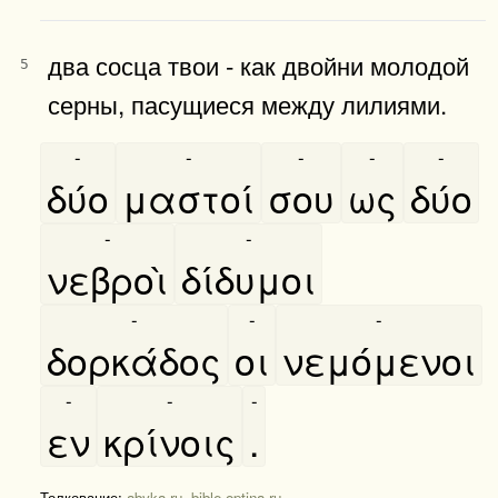
два сосца твои - как двойни молодой
5
серны, пасущиеся между лилиями.
-
-
-
-
-
δύο
μαστοί
σου
ως
δύο
-
-
νεβροὶ
δίδυμοι
-
-
-
δορκάδος
οι
νεμόμενοι
-
-
-
εν
κρίνοις
.
Толкование:
abyka.ru
,
bible.optina.ru