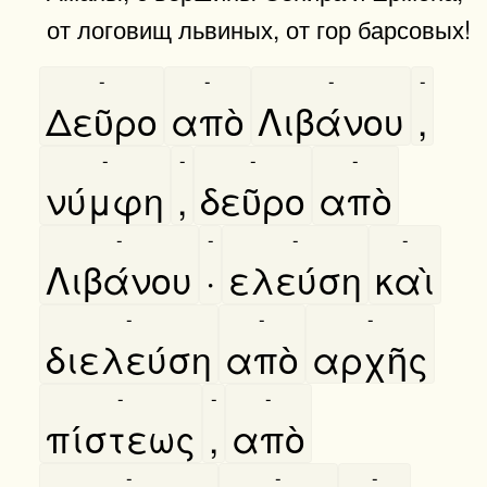
от логовищ львиных, от гор барсовых!
-
-
-
-
Δεῦρο
απὸ
Λιβάνου
,
-
-
-
-
νύμφη
,
δεῦρο
απὸ
-
-
-
-
Λιβάνου
·
ελεύση
καὶ
-
-
-
διελεύση
απὸ
αρχῆς
-
-
-
πίστεως
,
απὸ
-
-
-