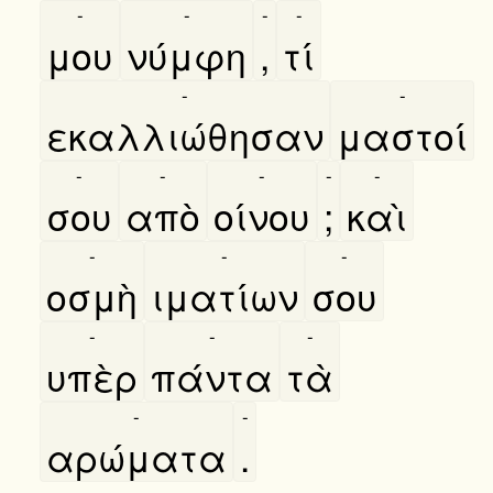
-
-
-
-
μου
νύμφη
,
τί
-
-
εκαλλιώθησαν
μαστοί
-
-
-
-
-
σου
απὸ
οίνου
;
καὶ
-
-
-
οσμὴ
ιματίων
σου
-
-
-
υπὲρ
πάντα
τὰ
-
-
αρώματα
.