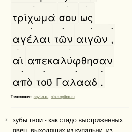
-
-
-
τρίχωμά
σου
ως
-
-
-
-
αγέλαι
τῶν
αιγῶν
,
-
-
αὶ
απεκαλύφθησαν
-
-
-
-
απὸ
τοῦ
Γαλααδ
.
Толкование:
abyka.ru
,
bible.optina.ru
зубы твои - как стадо выстриженных
2
овец, выходящих из купальни, из