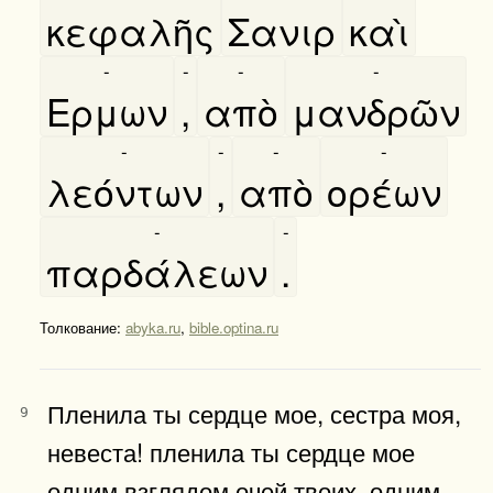
κεφαλῆς
Σανιρ
καὶ
-
-
-
-
Ερμων
,
απὸ
μανδρῶν
-
-
-
-
λεόντων
,
απὸ
ορέων
-
-
παρδάλεων
.
Толкование:
abyka.ru
,
bible.optina.ru
Пленила ты сердце мое, сестра моя,
9
невеста! пленила ты сердце мое
одним взглядом очей твоих, одним