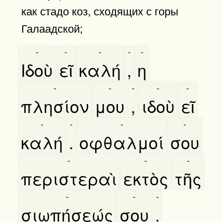
как стадо коз, сходящих с горы
Галаадской;
-
-
-
-
-
Ιδοὺ
εῖ
καλή
,
η
-
-
-
-
-
πλησίον
μου
,
ιδοὺ
εῖ
-
-
-
-
καλή
.
οφθαλμοί
σου
-
-
-
περιστεραὶ
εκτὸς
τῆς
-
-
-
σιωπήσεώς
σου
.