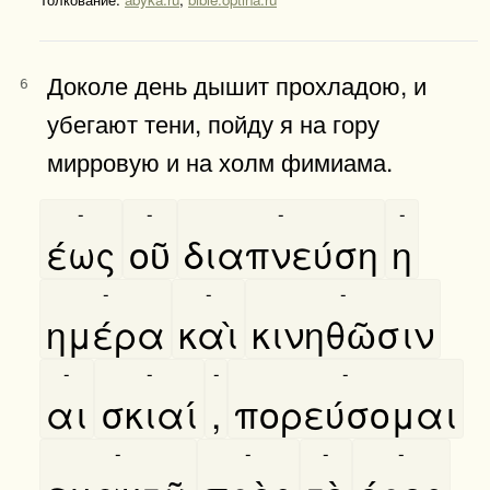
Доколе день дышит прохладою, и
6
убегают тени, пойду я на гору
мирровую и на холм фимиама.
-
-
-
-
έως
οῦ
διαπνεύση
η
-
-
-
ημέρα
καὶ
κινηθῶσιν
-
-
-
-
αι
σκιαί
,
πορεύσομαι
-
-
-
-