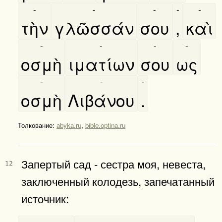
-
-
-
-
-
τὴν
γλῶσσάν
σου
,
καὶ
-
-
-
-
οσμὴ
ιματίων
σου
ως
-
-
-
οσμὴ
Λιβάνου
.
Толкование:
abyka.ru
,
bible.optina.ru
Запертый сад - сестра моя, невеста,
12
заключенный колодезь, запечатанный
источник:
-
-