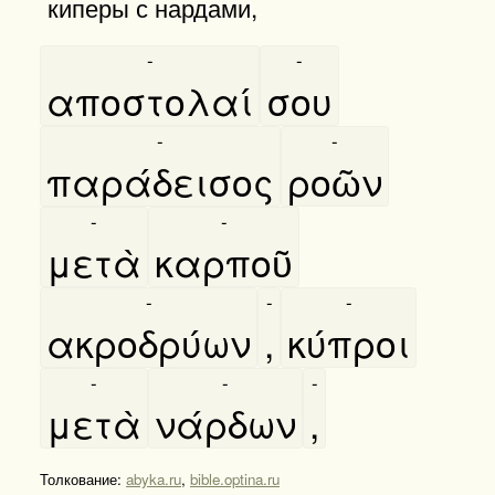
киперы с нардами,
-
-
αποστολαί
σου
-
-
παράδεισος
ροῶν
-
-
μετὰ
καρποῦ
-
-
-
ακροδρύων
,
κύπροι
-
-
-
μετὰ
νάρδων
,
Толкование:
abyka.ru
,
bible.optina.ru