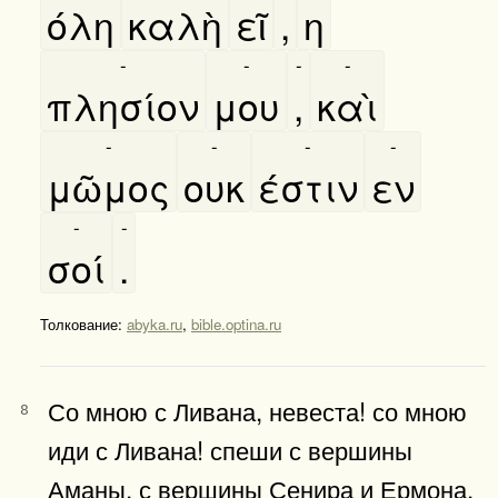
όλη
καλὴ
εῖ
,
η
-
-
-
-
πλησίον
μου
,
καὶ
-
-
-
-
μῶμος
ουκ
έστιν
εν
-
-
σοί
.
Толкование:
abyka.ru
,
bible.optina.ru
Со мною с Ливана, невеста! со мною
8
иди с Ливана! спеши с вершины
Аманы, с вершины Сенира и Ермона,