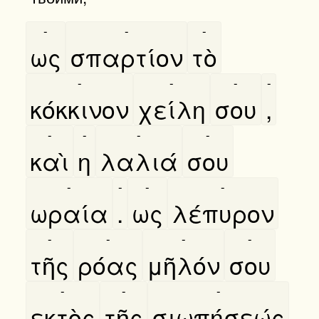
-
-
-
ως
σπαρτίον
τὸ
-
-
-
-
κόκκινον
χείλη
σου
,
-
-
-
-
καὶ
η
λαλιά
σου
-
-
-
-
ωραία
.
ως
λέπυρον
-
-
-
-
τῆς
ρόας
μῆλόν
σου
-
-
-
εκτὸς
τῆς
σιωπήσεώς