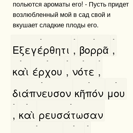
польются ароматы его! - Пусть придет
возлюбленный мой в сад свой и
вкушает сладкие плоды его.
-
-
-
-
Εξεγέρθητι
,
βορρᾶ
,
-
-
-
-
-
καὶ
έρχου
,
νότε
,
-
-
-
διάπνευσον
κῆπόν
μου
-
-
-
,
καὶ
ρευσάτωσαν
-
-
-