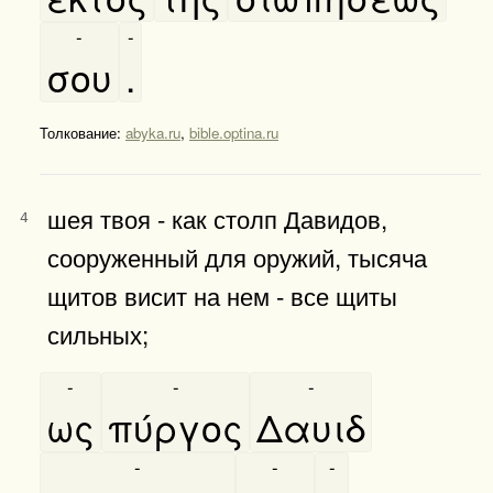
-
-
σου
.
Толкование:
abyka.ru
,
bible.optina.ru
шея твоя - как столп Давидов,
4
сооруженный для оружий, тысяча
щитов висит на нем - все щиты
сильных;
-
-
-
ως
πύργος
Δαυιδ
-
-
-