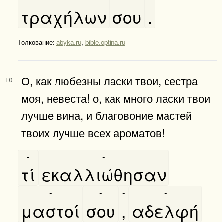
τραχήλων
σου
.
Толкование:
abyka.ru
,
bible.optina.ru
О, как любезны ласки твои, сестра
10
моя, невеста! о, как много ласки твои
лучше вина, и благовоние мастей
твоих лучше всех ароматов!
-
-
τί
εκαλλιώθησαν
-
-
-
-
μαστοί
σου
,
αδελφή