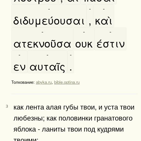
-
-
-
διδυμεύουσαι
,
καὶ
-
-
-
ατεκνοῦσα
ουκ
έστιν
-
-
-
εν
αυταῖς
.
Толкование:
abyka.ru
,
bible.optina.ru
как лента алая губы твои, и уста твои
3
любезны; как половинки гранатового
яблока - ланиты твои под кудрями
твоими;