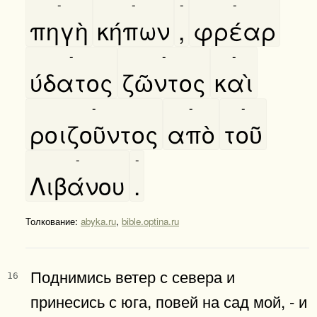
-
-
-
-
πηγὴ
κήπων
,
φρέαρ
-
-
-
ύδατος
ζῶντος
καὶ
-
-
-
ροιζοῦντος
απὸ
τοῦ
-
-
Λιβάνου
.
Толкование:
abyka.ru
,
bible.optina.ru
Поднимись ветер с севера и
16
принесись с юга, повей на сад мой, - и