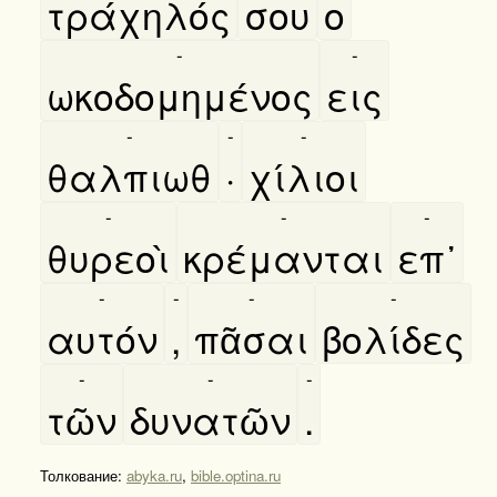
τράχηλός
σου
ο
-
-
ωκοδομημένος
εις
-
-
-
θαλπιωθ
·
χίλιοι
-
-
-
θυρεοὶ
κρέμανται
επ᾿
-
-
-
-
αυτόν
,
πᾶσαι
βολίδες
-
-
-
τῶν
δυνατῶν
.
Толкование:
abyka.ru
,
bible.optina.ru