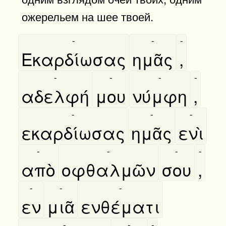
ожерельем на шее твоей.
-
-
-
Εκαρδίωσας
ημᾶς
,
-
-
-
-
αδελφή
μου
νύμφη
,
-
-
-
εκαρδίωσας
ημᾶς
ενὶ
-
-
-
-
απὸ
οφθαλμῶν
σου
,
-
-
-
εν
μιᾶ
ενθέματι
-
-
-