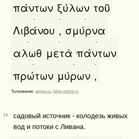
πάντων
ξύλων
τοῦ
-
-
-
Λιβάνου
,
σμύρνα
-
-
-
αλωθ
μετὰ
πάντων
-
-
-
πρώτων
μύρων
,
Толкование:
abyka.ru
,
bible.optina.ru
садовый источник - колодезь живых
15
вод и потоки с Ливана.