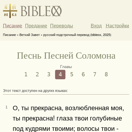
Писание
Предание
Переводы
Вход
Настройки
Писание » Ветхий Завет » русский подстрочный перевод (bibleox, 2025)
Песнь Песней Соломона
Главы
1
2
3
4
5
6
7
8
Этот текст доступен на других языках:
О, ты прекрасна, возлюбленная моя,
1
ты прекрасна! глаза твои голубиные
под кудрями твоими; волосы твои -