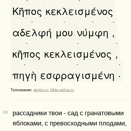
Κῆπος
κεκλεισμένος
-
-
-
-
αδελφή
μου
νύμφη
,
-
-
-
κῆπος
κεκλεισμένος
,
-
-
-
πηγὴ
εσφραγισμένη
·
Толкование:
abyka.ru
,
bible.optina.ru
рассадники твои - сад с гранатовыми
13
яблоками, с превосходными плодами,