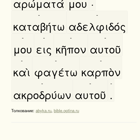
αρώματά
μου
·
-
-
καταβήτω
αδελφιδός
-
-
-
-
μου
εις
κῆπον
αυτοῦ
-
-
-
καὶ
φαγέτω
καρπὸν
-
-
-
ακροδρύων
αυτοῦ
.
Толкование:
abyka.ru
,
bible.optina.ru