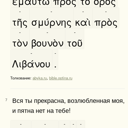
εμαυτῶ
πρὸς
τὸ
όρος
-
-
-
-
τῆς
σμύρνης
καὶ
πρὸς
-
-
-
τὸν
βουνὸν
τοῦ
-
-
Λιβάνου
.
Толкование:
abyka.ru
,
bible.optina.ru
Вся ты прекрасна, возлюбленная моя,
7
и пятна нет на тебе!
-
-
-
-
-