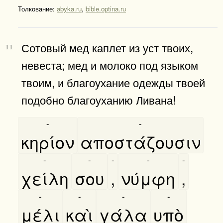
Толкование:
abyka.ru
,
bible.optina.ru
Сотовый мед каплет из уст твоих,
11
невеста; мед и молоко под языком
твоим, и благоухание одежды твоей
подобно благоуханию Ливана!
-
-
κηρίον
αποστάζουσιν
-
-
-
-
-
χείλη
σου
,
νύμφη
,
-
-
-
-
μέλι
καὶ
γάλα
υπὸ