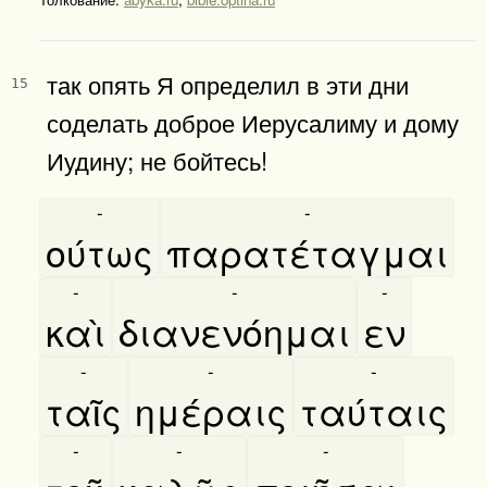
так опять Я определил в эти дни
15
соделать доброе Иерусалиму и дому
Иудину; не бойтесь!
-
-
ούτως
παρατέταγμαι
-
-
-
καὶ
διανενόημαι
εν
-
-
-
ταῖς
ημέραις
ταύταις
-
-
-