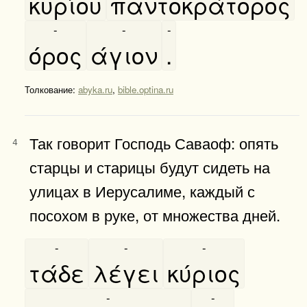
κυρίου
παντοκράτορος
-
-
-
όρος
άγιον
.
Толкование:
abyka.ru
,
bible.optina.ru
Так говорит Господь Саваоф: опять
4
старцы и старицы будут сидеть на
улицах в Иерусалиме, каждый с
посохом в руке, от множества дней.
-
-
-
τάδε
λέγει
κύριος
-
-