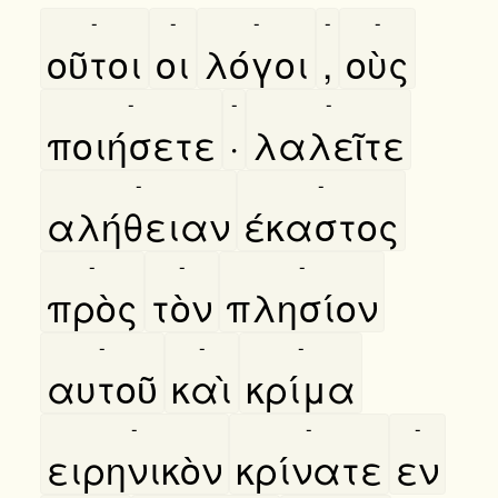
-
-
-
-
-
οῦτοι
οι
λόγοι
,
οὺς
-
-
-
ποιήσετε
·
λαλεῖτε
-
-
αλήθειαν
έκαστος
-
-
-
πρὸς
τὸν
πλησίον
-
-
-
αυτοῦ
καὶ
κρίμα
-
-
-
ειρηνικὸν
κρίνατε
εν