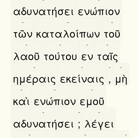
αδυνατήσει
ενώπιον
-
-
-
τῶν
καταλοίπων
τοῦ
-
-
-
-
λαοῦ
τούτου
εν
ταῖς
-
-
-
-
ημέραις
εκείναις
,
μὴ
-
-
-
καὶ
ενώπιον
εμοῦ
-
-
-
αδυνατήσει
;
λέγει
-
-
-