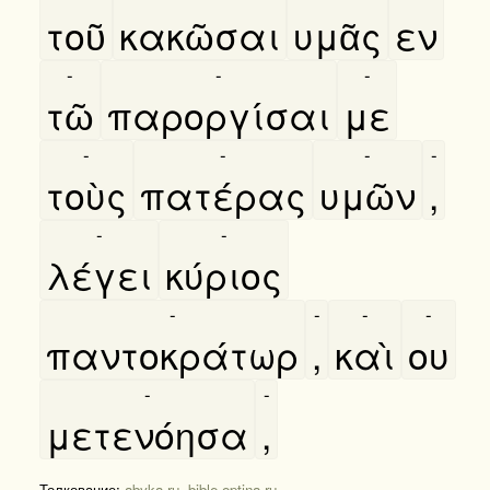
τοῦ
κακῶσαι
υμᾶς
εν
-
-
-
τῶ
παροργίσαι
με
-
-
-
-
τοὺς
πατέρας
υμῶν
,
-
-
λέγει
κύριος
-
-
-
-
παντοκράτωρ
,
καὶ
ου
-
-
μετενόησα
,
Толкование:
abyka.ru
,
bible.optina.ru