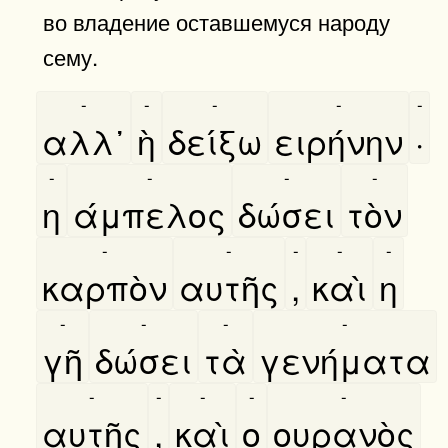
во владение оставшемуся народу
сему.
-
-
-
-
-
αλλ᾿
ὴ
δείξω
ειρήνην
·
-
-
-
-
η
άμπελος
δώσει
τὸν
-
-
-
-
-
καρπὸν
αυτῆς
,
καὶ
η
-
-
-
-
γῆ
δώσει
τὰ
γενήματα
-
-
-
-
-
αυτῆς
,
καὶ
ο
ουρανὸς