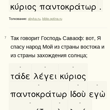
κύριος
παντοκράτωρ
.
Толкование:
abyka.ru
,
bible.optina.ru
Так говорит Господь Саваоф: вот, Я
7
спасу народ Мой из страны востока и
из страны захождения солнца;
-
-
-
τάδε
λέγει
κύριος
-
-
-
παντοκράτωρ
Ιδοὺ
εγὼ
-
-
-