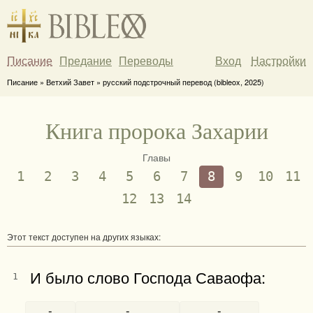
Писание
Предание
Переводы
Вход
Настройки
Писание » Ветхий Завет » русский подстрочный перевод (bibleox, 2025)
Книга пророка Захарии
Главы
1
2
3
4
5
6
7
8
9
10
11
12
13
14
Этот текст доступен на других языках:
И было слово Господа Саваофа:
1
-
-
-