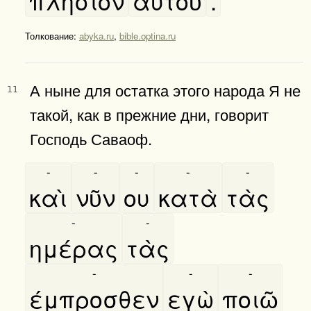
πλησίον
αυτοῦ
.
Толкование:
abyka.ru
,
bible.optina.ru
А ныне для остатка этого народа Я не
11
такой, как в прежние дни, говорит
Господь Саваоф.
-
-
-
-
-
καὶ
νῦν
ου
κατὰ
τὰς
-
-
ημέρας
τὰς
-
-
-
έμπροσθεν
εγὼ
ποιῶ