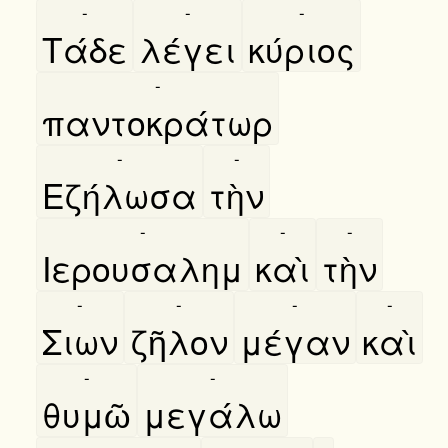
-
-
-
Τάδε
λέγει
κύριος
-
παντοκράτωρ
-
-
Εζήλωσα
τὴν
-
-
-
Ιερουσαλημ
καὶ
τὴν
-
-
-
-
Σιων
ζῆλον
μέγαν
καὶ
-
-
θυμῶ
μεγάλω