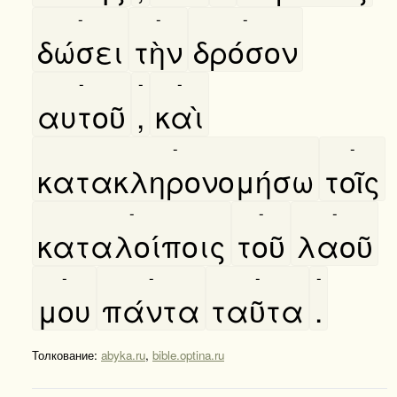
-
-
-
δώσει
τὴν
δρόσον
-
-
-
αυτοῦ
,
καὶ
-
-
κατακληρονομήσω
τοῖς
-
-
-
καταλοίποις
τοῦ
λαοῦ
-
-
-
-
μου
πάντα
ταῦτα
.
Толкование:
abyka.ru
,
bible.optina.ru