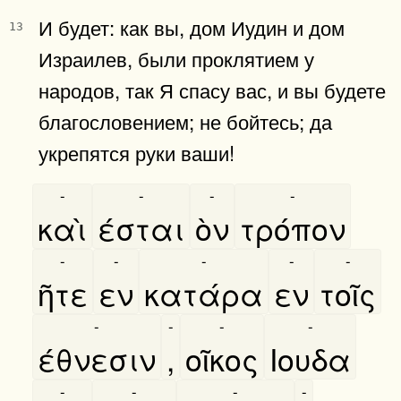
И будет: как вы, дом Иудин и дом
13
Израилев, были проклятием у
народов, так Я спасу вас, и вы будете
благословением; не бойтесь; да
укрепятся руки ваши!
-
-
-
-
καὶ
έσται
ὸν
τρόπον
-
-
-
-
-
ῆτε
εν
κατάρα
εν
τοῖς
-
-
-
-
έθνεσιν
,
οῖκος
Ιουδα
-
-
-
-