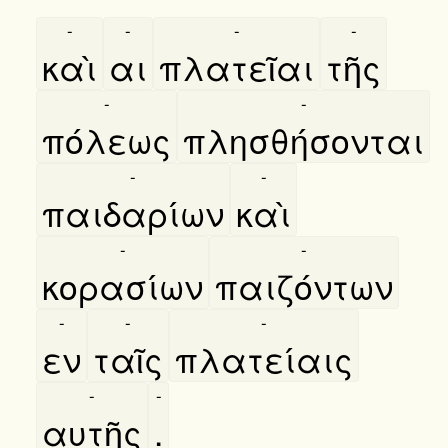
-
-
-
-
καὶ
αι
πλατεῖαι
τῆς
-
-
πόλεως
πλησθήσονται
-
-
παιδαρίων
καὶ
-
-
κορασίων
παιζόντων
-
-
-
εν
ταῖς
πλατείαις
-
-
αυτῆς
.