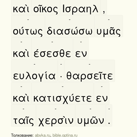
καὶ
οῖκος
Ισραηλ
,
-
-
-
ούτως
διασώσω
υμᾶς
-
-
-
καὶ
έσεσθε
εν
-
-
-
ευλογία
·
θαρσεῖτε
-
-
-
καὶ
κατισχύετε
εν
-
-
-
-
ταῖς
χερσὶν
υμῶν
.
Толкование:
abyka.ru
,
bible.optina.ru