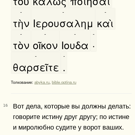
τοῦ
καλῶς
ποιῆσαι
-
-
-
τὴν
Ιερουσαλημ
καὶ
-
-
-
-
τὸν
οῖκον
Ιουδα
·
-
-
θαρσεῖτε
.
Толкование:
abyka.ru
,
bible.optina.ru
Вот дела, которые вы должны делать:
16
говорите истину друг другу; по истине
и миролюбно судите у ворот ваших.