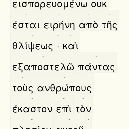
εισπορευομένω
ουκ
-
-
-
-
έσται
ειρήνη
απὸ
τῆς
-
-
-
θλίψεως
·
καὶ
-
-
εξαποστελῶ
πάντας
-
-
τοὺς
ανθρώπους
-
-
-
έκαστον
επὶ
τὸν
-
-
-