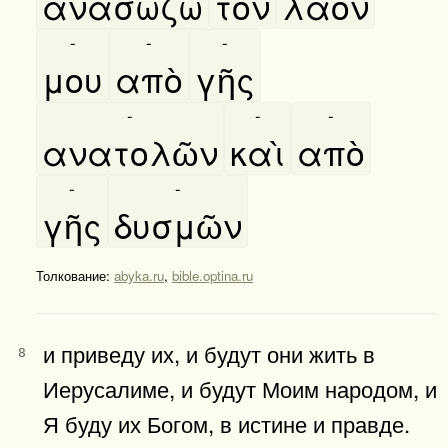
ανασώζω
τὸν
λαόν
-
-
-
μου
απὸ
γῆς
-
-
-
ανατολῶν
καὶ
απὸ
-
-
γῆς
δυσμῶν
Толкование:
abyka.ru
,
bible.optina.ru
и приведу их, и будут они жить в
8
Иерусалиме, и будут Моим народом, и
Я буду их Богом, в истине и правде.