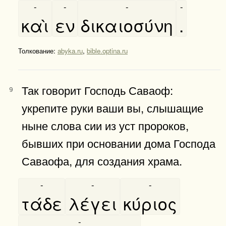
-
-
-
-
καὶ
εν
δικαιοσύνη
.
Толкование:
abyka.ru
,
bible.optina.ru
Так говорит Господь Саваоф:
9
укрепите руки ваши вы, слышащие
ныне слова сии из уст пророков,
бывших при основании дома Господа
Саваофа, для создания храма.
-
-
-
τάδε
λέγει
κύριος
-