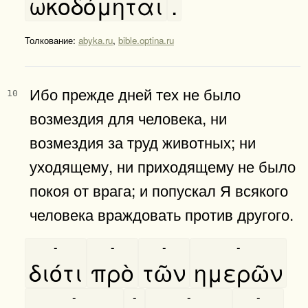
ωκοδόμηται
.
Толкование:
abyka.ru
,
bible.optina.ru
Ибо прежде дней тех не было
10
возмездия для человека, ни
возмездия за труд животных; ни
уходящему, ни приходящему не было
покоя от врага; и попускал Я всякого
человека враждовать против другого.
-
-
-
-
διότι
πρὸ
τῶν
ημερῶν
-
-
-
-