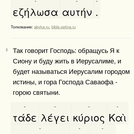
-
-
-
εζήλωσα
αυτήν
.
Толкование:
abyka.ru
,
bible.optina.ru
Так говорит Господь: обращусь Я к
3
Сиону и буду жить в Иерусалиме, и
будет называться Иерусалим городом
истины, и гора Господа Саваофа -
горою святыни.
-
-
-
-
τάδε
λέγει
κύριος
Καὶ
-
-
-