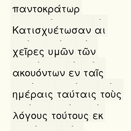
παντοκράτωρ
-
-
Κατισχυέτωσαν
αι
-
-
-
χεῖρες
υμῶν
τῶν
-
-
-
ακουόντων
εν
ταῖς
-
-
-
ημέραις
ταύταις
τοὺς
-
-
-
λόγους
τούτους
εκ
-
-