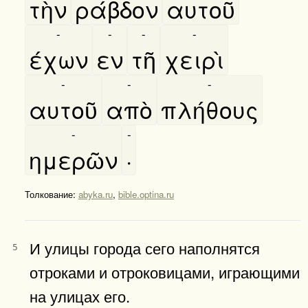
τὴν
ράβδον
αυτοῦ
-
-
-
-
έχων
εν
τῆ
χειρὶ
-
-
-
αυτοῦ
απὸ
πλήθους
-
-
ημερῶν
·
Толкование:
abyka.ru
,
bible.optina.ru
И улицы города сего наполнятся
5
отроками и отроковицами, играющими
на улицах его.