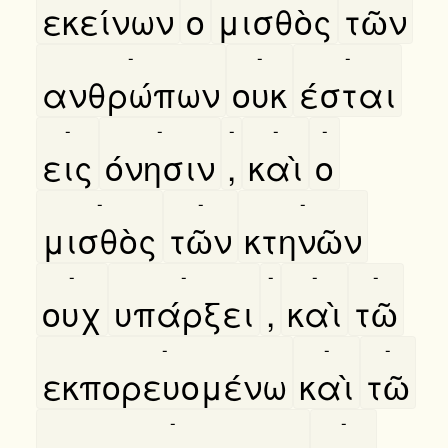
εκείνων
ο
μισθὸς
τῶν
-
-
-
ανθρώπων
ουκ
έσται
-
-
-
-
-
εις
όνησιν
,
καὶ
ο
-
-
-
μισθὸς
τῶν
κτηνῶν
-
-
-
-
-
ουχ
υπάρξει
,
καὶ
τῶ
-
-
-
εκπορευομένω
καὶ
τῶ
-
-