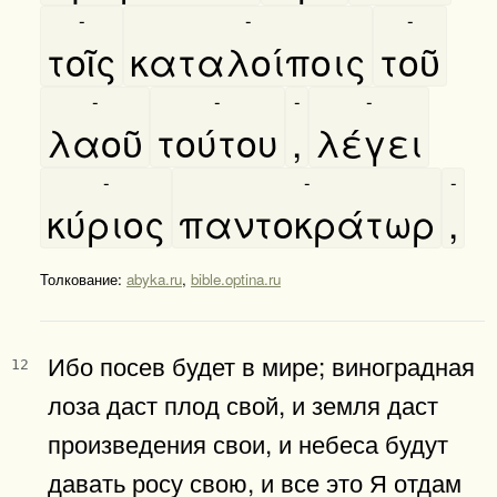
-
-
-
τοῖς
καταλοίποις
τοῦ
-
-
-
-
λαοῦ
τούτου
,
λέγει
-
-
-
κύριος
παντοκράτωρ
,
Толкование:
abyka.ru
,
bible.optina.ru
Ибо посев будет в мире; виноградная
12
лоза даст плод свой, и земля даст
произведения свои, и небеса будут
давать росу свою, и все это Я отдам