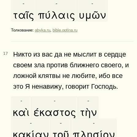
-
-
-
ταῖς
πύλαις
υμῶν
Толкование:
abyka.ru
,
bible.optina.ru
Никто из вас да не мыслит в сердце
17
своем зла против ближнего своего, и
ложной клятвы не любите, ибо все
это Я ненавижу, говорит Господь.
-
-
-
καὶ
έκαστος
τὴν
-
-
-
κακίαν
τοῦ
πλησίον