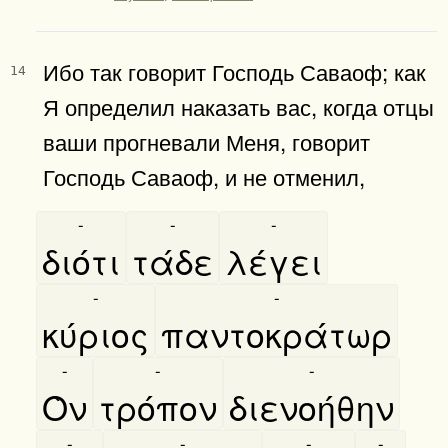
Ибо так говорит Господь Саваоф; как
14
Я определил наказать вас, когда отцы
ваши прогневали Меня, говорит
Господь Саваоф, и не отменил,
-
-
-
διότι
τάδε
λέγει
-
-
κύριος
παντοκράτωρ
-
-
-
Ὸν
τρόπον
διενοήθην
-
-
-
-