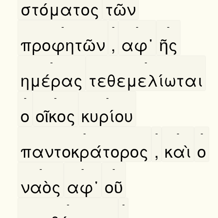
στόματος
τῶν
-
-
-
-
προφητῶν
,
αφ᾿
ῆς
-
-
ημέρας
τεθεμελίωται
-
-
-
ο
οῖκος
κυρίου
-
-
-
-
παντοκράτορος
,
καὶ
ο
-
-
-
ναὸς
αφ᾿
οῦ
-
-