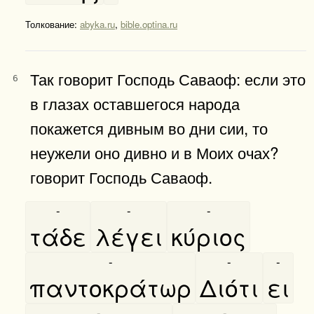
Толкование:
abyka.ru
,
bible.optina.ru
Так говорит Господь Саваоф: если это
6
в глазах оставшегося народа
покажется дивным во дни сии, то
неужели оно дивно и в Моих очах?
говорит Господь Саваоф.
-
-
-
τάδε
λέγει
κύριος
-
-
-
παντοκράτωρ
Διότι
ει
-
-