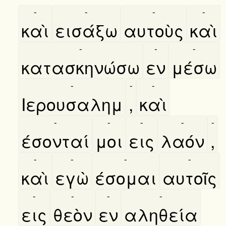
-
-
-
-
καὶ
εισάξω
αυτοὺς
καὶ
-
-
-
κατασκηνώσω
εν
μέσω
-
-
-
Ιερουσαλημ
,
καὶ
-
-
-
-
-
έσονταί
μοι
εις
λαόν
,
-
-
-
-
καὶ
εγὼ
έσομαι
αυτοῖς
-
-
-
-
εις
θεὸν
εν
αληθεία