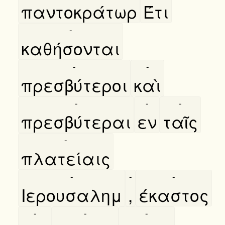
παντοκράτωρ
Έτι
-
καθήσονται
-
-
πρεσβύτεροι
καὶ
-
-
-
πρεσβύτεραι
εν
ταῖς
-
πλατείαις
-
-
-
Ιερουσαλημ
,
έκαστος
-
-
-