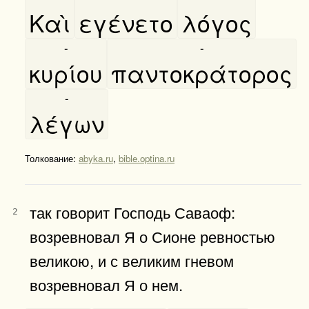
Καὶ
εγένετο
λόγος
-
-
κυρίου
παντοκράτορος
-
λέγων
Толкование:
abyka.ru
,
bible.optina.ru
так говорит Господь Саваоф:
2
возревновал Я о Сионе ревностью
великою, и с великим гневом
возревновал Я о нем.