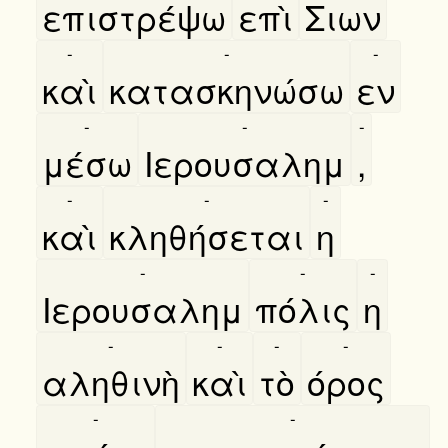
επιστρέψω
επὶ
Σιων
-
-
-
καὶ
κατασκηνώσω
εν
-
-
-
μέσω
Ιερουσαλημ
,
-
-
-
καὶ
κληθήσεται
η
-
-
-
Ιερουσαλημ
πόλις
η
-
-
-
-
αληθινὴ
καὶ
τὸ
όρος
-
-