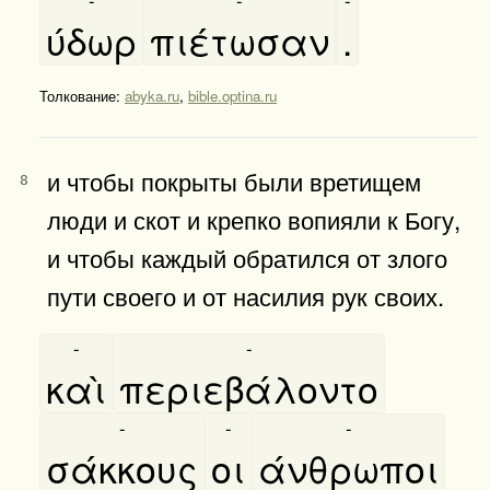
ύδωρ
πιέτωσαν
.
Толкование:
abyka.ru
,
bible.optina.ru
и чтобы покрыты были вретищем
8
люди и скот и крепко вопияли к Богу,
и чтобы каждый обратился от злого
пути своего и от насилия рук своих.
-
-
καὶ
περιεβάλοντο
-
-
-
σάκκους
οι
άνθρωποι