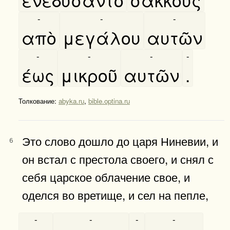
-
-
-
απὸ
μεγάλου
αυτῶν
-
-
-
-
έως
μικροῦ
αυτῶν
.
Толкование:
abyka.ru
,
bible.optina.ru
Это слово дошло до царя Ниневии, и
6
он встал с престола своего, и снял с
себя царское облачение свое, и
оделся во вретище, и сел на пепле,
-
-
-
-