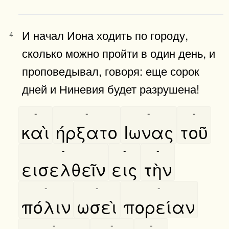
И начал Иона ходить по городу,
4
сколько можно пройти в один день, и
проповедывал, говоря: еще сорок
дней и Ниневия будет разрушена!
-
-
-
-
καὶ
ήρξατο
Ιωνας
τοῦ
-
-
-
εισελθεῖν
εις
τὴν
-
-
-
πόλιν
ωσεὶ
πορείαν
-
-
-