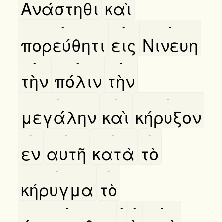
Ανάστηθι
καὶ
-
-
-
πορεύθητι
εις
Νινευη
-
-
-
τὴν
πόλιν
τὴν
-
-
-
μεγάλην
καὶ
κήρυξον
-
-
-
-
εν
αυτῆ
κατὰ
τὸ
-
-
κήρυγμα
τὸ
-
-
-
-