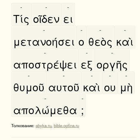
-
-
-
Τίς
οῖδεν
ει
-
-
-
-
μετανοήσει
ο
θεὸς
καὶ
-
-
-
αποστρέψει
εξ
οργῆς
-
-
-
-
-
θυμοῦ
αυτοῦ
καὶ
ου
μὴ
-
-
απολώμεθα
;
Толкование:
abyka.ru
,
bible.optina.ru