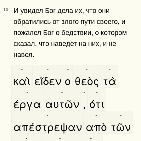
И увидел Бог дела их, что они
10
обратились от злого пути своего, и
пожалел Бог о бедствии, о котором
сказал, что наведет на них, и не
навел.
-
-
-
-
-
καὶ
εῖδεν
ο
θεὸς
τὰ
-
-
-
-
έργα
αυτῶν
,
ότι
-
-
-
απέστρεψαν
απὸ
τῶν
-
-
-