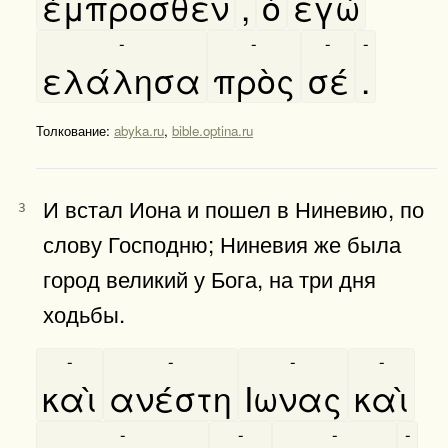
έμπροσθεν
,
ὸ
εγὼ
-
-
-
-
ελάλησα
πρὸς
σέ
.
Толкование:
abyka.ru
,
bible.optina.ru
И встал Иона и пошел в Ниневию, по
3
слову Господню; Ниневия же была
город великий у Бога, на три дня
ходьбы.
-
-
-
-
καὶ
ανέστη
Ιωνας
καὶ
-
-
-
-