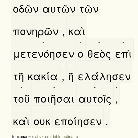
οδῶν
αυτῶν
τῶν
-
-
-
πονηρῶν
,
καὶ
-
-
-
-
μετενόησεν
ο
θεὸς
επὶ
-
-
-
-
-
τῆ
κακία
,
ῆ
ελάλησεν
-
-
-
-
τοῦ
ποιῆσαι
αυτοῖς
,
-
-
-
-
καὶ
ουκ
εποίησεν
.
Толкование:
abyka.ru
,
bible.optina.ru