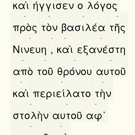
καὶ
ήγγισεν
ο
λόγος
-
-
-
-
πρὸς
τὸν
βασιλέα
τῆς
-
-
-
-
Νινευη
,
καὶ
εξανέστη
-
-
-
-
απὸ
τοῦ
θρόνου
αυτοῦ
-
-
-
καὶ
περιείλατο
τὴν
-
-
-
στολὴν
αυτοῦ
αφ᾿
-
-