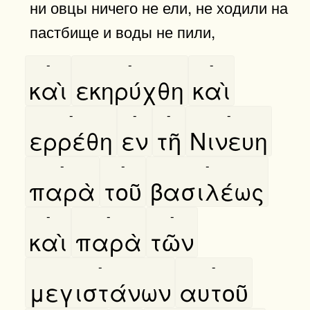
ни овцы ничего не ели, не ходили на
пастбище и воды не пили,
-
-
-
καὶ
εκηρύχθη
καὶ
-
-
-
-
ερρέθη
εν
τῆ
Νινευη
-
-
-
παρὰ
τοῦ
βασιλέως
-
-
-
καὶ
παρὰ
τῶν
-
-
μεγιστάνων
αυτοῦ