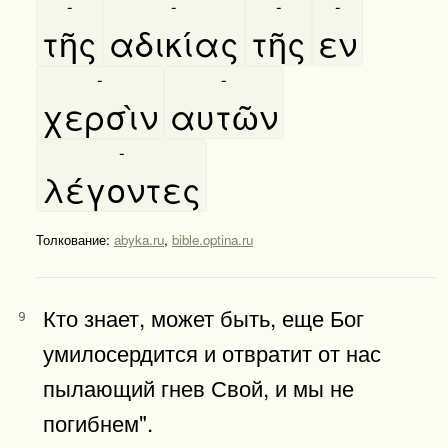
-
-
-
-
τῆς
αδικίας
τῆς
εν
-
-
χερσὶν
αυτῶν
-
λέγοντες
Толкование:
abyka.ru
,
bible.optina.ru
Кто знает, может быть, еще Бог
9
умилосердится и отвратит от нас
пылающий гнев Свой, и мы не
погибнем".