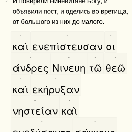
И поверили Ниневитяне Богу, и
5
объявили пост, и оделись во вретища,
от большого из них до малого.
-
-
-
καὶ
ενεπίστευσαν
οι
-
-
-
-
άνδρες
Νινευη
τῶ
θεῶ
-
-
καὶ
εκήρυξαν
-
-
νηστείαν
καὶ
-
-
ενεδύσαντο
σάκκους