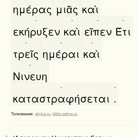
ημέρας
μιᾶς
καὶ
-
-
-
-
εκήρυξεν
καὶ
εῖπεν
Έτι
-
-
-
τρεῖς
ημέραι
καὶ
-
Νινευη
-
-
καταστραφήσεται
.
Толкование:
abyka.ru
,
bible.optina.ru