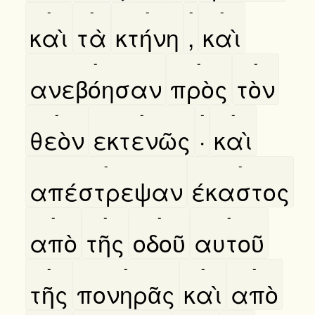
-
-
-
-
-
καὶ
τὰ
κτήνη
,
καὶ
-
-
-
ανεβόησαν
πρὸς
τὸν
-
-
-
-
θεὸν
εκτενῶς
·
καὶ
-
-
απέστρεψαν
έκαστος
-
-
-
-
απὸ
τῆς
οδοῦ
αυτοῦ
-
-
-
-
τῆς
πονηρᾶς
καὶ
απὸ