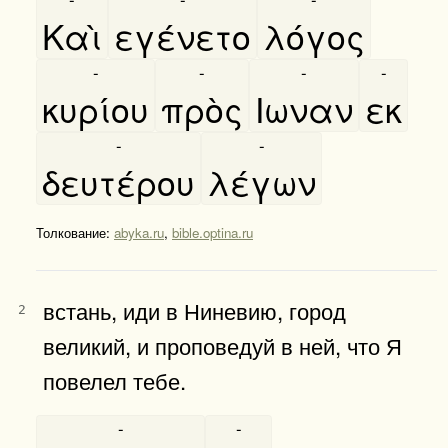
Καὶ
εγένετο
λόγος
-
-
-
-
κυρίου
πρὸς
Ιωναν
εκ
-
-
δευτέρου
λέγων
Толкование:
abyka.ru
,
bible.optina.ru
встань, иди в Ниневию, город
2
великий, и проповедуй в ней, что Я
повелел тебе.
-
-