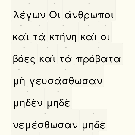
-
-
-
λέγων
Οι
άνθρωποι
-
-
-
-
-
καὶ
τὰ
κτήνη
καὶ
οι
-
-
-
-
βόες
καὶ
τὰ
πρόβατα
-
-
μὴ
γευσάσθωσαν
-
-
μηδὲν
μηδὲ
-
-
νεμέσθωσαν
μηδὲ
-
-
-