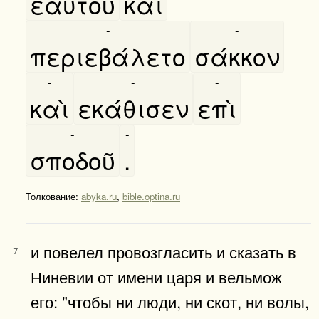
εαυτοῦ
καὶ
-
-
περιεβάλετο
σάκκον
-
-
-
καὶ
εκάθισεν
επὶ
-
-
σποδοῦ
.
Толкование:
abyka.ru
,
bible.optina.ru
и повелел провозгласить и сказать в
7
Ниневии от имени царя и вельмож
его: "чтобы ни люди, ни скот, ни волы,