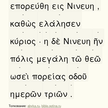
επορεύθη
εις
Νινευη
,
-
-
καθὼς
ελάλησεν
-
-
-
-
-
-
κύριος
·
η
δὲ
Νινευη
ῆν
-
-
-
-
πόλις
μεγάλη
τῶ
θεῶ
-
-
-
ωσεὶ
πορείας
οδοῦ
-
-
-
ημερῶν
τριῶν
.
Толкование:
abyka.ru
,
bible.optina.ru