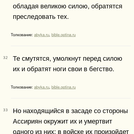
обладая великою силою, обратятся
преследовать тех.
Толкование:
abyka.ru
,
bible.optina.ru
Те смутятся, умолкнут перед силою
32
их и обратят ноги свои в бегство.
Толкование:
abyka.ru
,
bible.optina.ru
Но находящийся в засаде со стороны
33
Ассириян окружит их и умертвит
одного из них; в войске их произойдет