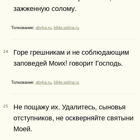
зажженную солому.
Толкование:
abyka.ru
,
bible.optina.ru
Горе грешникам и не соблюдающим
24
заповедей Моих! говорит Господь.
Толкование:
abyka.ru
,
bible.optina.ru
Не пощажу их. Удалитесь, сыновья
25
отступников, не оскверняйте святыни
Моей.