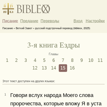
Писание
Предание
Переводы
Вход
Настройки
Писание » Ветхий Завет » русский подстрочный перевод (bibleox, 2025)
3-я книга Ездры
Главы
1
2
3
4
5
6
7
8
9
10
11
12
13
14
15
16
Этот текст доступен на других языках:
Говори вслух народа Моего слова
1
пророчества, которые вложу Я в уста