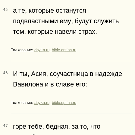
а те, которые останутся
45
подвластными ему, будут служить
тем, которые навели страх.
Толкование:
abyka.ru
,
bible.optina.ru
И ты, Асия, соучастница в надежде
46
Вавилона и в славе его:
Толкование:
abyka.ru
,
bible.optina.ru
горе тебе, бедная, за то, что
47