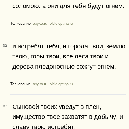
соломою, а они для тебя будут огнем;
Толкование:
abyka.ru
,
bible.optina.ru
и истребят тебя, и города твои, землю
62
твою, горы твои, все леса твои и
дерева плодоносные сожгут огнем.
Толкование:
abyka.ru
,
bible.optina.ru
Сыновей твоих уведут в плен,
63
имущество твое захватят в добычу, и
славу твою истребят.