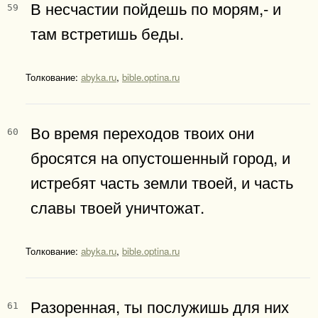
В несчастии пойдешь по морям,- и
59
там встретишь беды.
Толкование:
abyka.ru
,
bible.optina.ru
Во время переходов твоих они
60
бросятся на опустошенный город, и
истребят часть земли твоей, и часть
славы твоей уничтожат.
Толкование:
abyka.ru
,
bible.optina.ru
Разоренная, ты послужишь для них
61