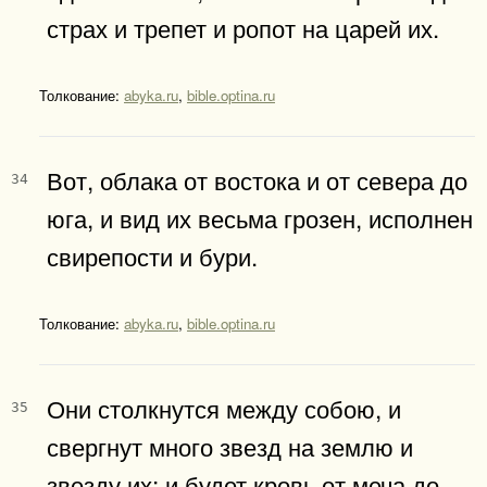
страх и трепет и ропот на царей их.
Толкование:
abyka.ru
,
bible.optina.ru
Вот, облака от востока и от севера до
34
юга, и вид их весьма грозен, исполнен
свирепости и бури.
Толкование:
abyka.ru
,
bible.optina.ru
Они столкнутся между собою, и
35
свергнут много звезд на землю и
звезду их; и будет кровь от меча до