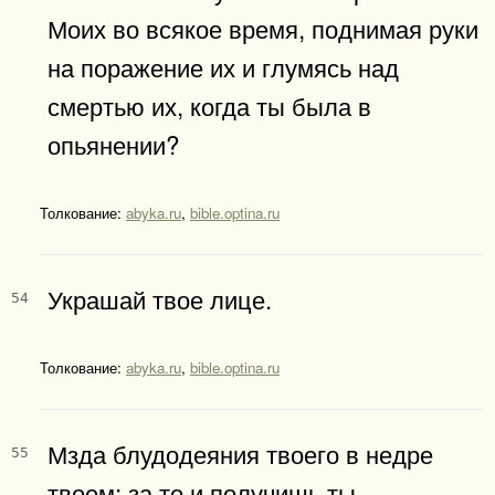
Моих во всякое время, поднимая руки
на поражение их и глумясь над
смертью их, когда ты была в
опьянении?
Толкование:
abyka.ru
,
bible.optina.ru
Украшай твое лице.
54
Толкование:
abyka.ru
,
bible.optina.ru
Мзда блудодеяния твоего в недре
55
твоем; за то и получишь ты