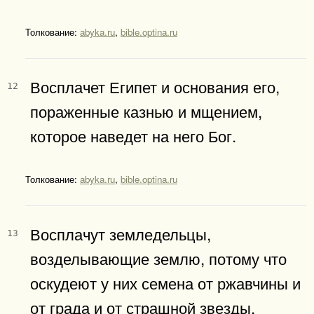
Толкование:
abyka.ru
,
bible.optina.ru
Восплачет Египет и основания его,
12
пораженные казнью и мщением,
которое наведет на него Бог.
Толкование:
abyka.ru
,
bible.optina.ru
Восплачут земледельцы,
13
возделывающие землю, потому что
оскудеют у них семена от ржавчины и
от града и от страшной звезды.