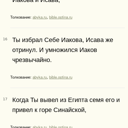
Толкование:
abyka.ru
,
bible.optina.ru
Ты избрал Себе Иакова, Исава же
16
отринул. И умножился Иаков
чрезвычайно.
Толкование:
abyka.ru
,
bible.optina.ru
Когда Ты вывел из Египта семя его и
17
привел к горе Синайской,
Толкование:
abyka.ru
,
bible.optina.ru