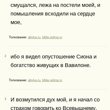
смущался, лежа на постели моей, и
помышления всходили на сердце
мое,
Толкование:
abyka.ru
,
bible.optina.ru
ибо я видел опустошение Сиона и
2
богатство живущих в Вавилоне.
Толкование:
abyka.ru
,
bible.optina.ru
И возмутился дух мой, и я начал со
3
страхом говорить ко Всевышнему,