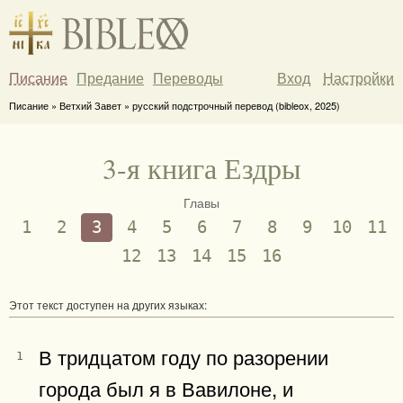
Писание
Предание
Переводы
Вход
Настройки
Писание » Ветхий Завет » русский подстрочный перевод (bibleox, 2025)
3-я книга Ездры
Главы
1
2
3
4
5
6
7
8
9
10
11
12
13
14
15
16
Этот текст доступен на других языках:
В тридцатом году по разорении
1
города был я в Вавилоне, и