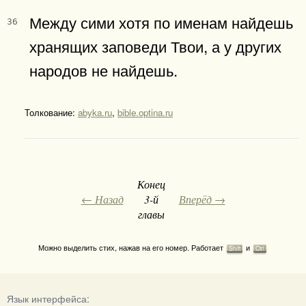
Между сими хотя по именам найдешь
36
хранящих заповеди Твои, а у других
народов не найдешь.
Толкование:
abyka.ru
,
bible.optina.ru
Конец
← Назад
3-й
Вперёд →
главы
Можно выделить стих, нажав на его номер. Работает
и
Shift
Ctrl
Язык интерфейса: