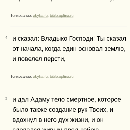
Толкование:
abyka.ru
,
bible.optina.ru
и сказал: Владыко Господи! Ты сказал
4
от начала, когда един основал землю,
и повелел персти,
Толкование:
abyka.ru
,
bible.optina.ru
и дал Адаму тело смертное, которое
5
было также создание рук Твоих, и
вдохнул в него дух жизни, и он
сделался живым пред Тобою,