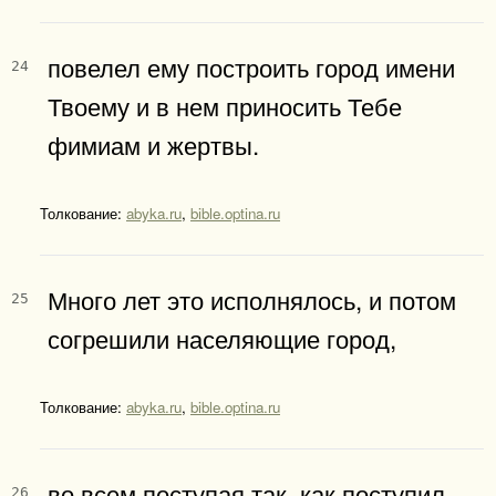
повелел ему построить город имени
24
Твоему и в нем приносить Тебе
фимиам и жертвы.
Толкование:
abyka.ru
,
bible.optina.ru
Много лет это исполнялось, и потом
25
согрешили населяющие город,
Толкование:
abyka.ru
,
bible.optina.ru
во всем поступая так, как поступил
26