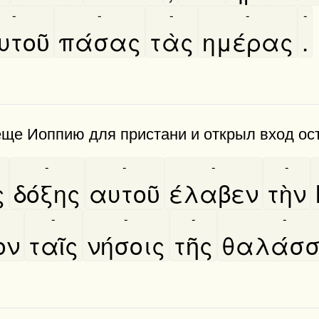
-
-
-
-
-
υτοῦ
πάσας
τὰς
ημέρας
.
 еще Иоппию для при­стани и открыл вход о
-
-
-
-
ς
δόξης
αυτοῦ
έλαβεν
τὴν
-
-
-
-
ον
ταῖς
νήσοις
τῆς
θαλάσ