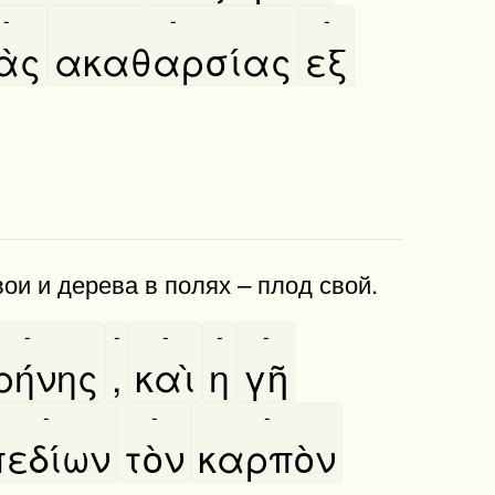
-
-
-
ὰς
ακαθαρσίας
εξ
и и дерева в по­лях – плод свой.
-
-
-
-
-
ρήνης
,
καὶ
η
γῆ
-
-
-
εδίων
τὸν
καρπὸν