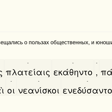
ещались о по­льзах обще­с­т­вен­ных, и юно
-
-
-
ς
πλατείαις
εκάθηντο
,
πα
-
-
-
ὶ
οι
νεανίσκοι
ενεδύσαντ