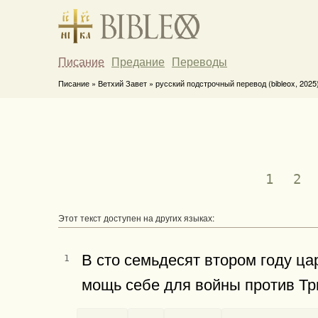
Писание
Предание
Переводы
Писание » Ветхий Завет » русский подстрочный перевод (bibleox, 2025
1
2
Этот текст доступен на других языках:
В сто семьдесят втором году ца
1
мощь себе для войны про­тив Т
-
-
-
-