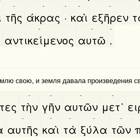
-
-
-
-
-
̀
τῆς
άκρας
·
καὶ
εξῆρεν
τ
-
-
-
ο
αντικείμενος
αυτῶ
.
лю свою, и земля давала про­изведе­ния сво
-
-
-
-
τες
τὴν
γῆν
αυτῶν
μετ᾿
ει
-
-
-
-
-
α
αυτῆς
καὶ
τὰ
ξύλα
τῶν
π