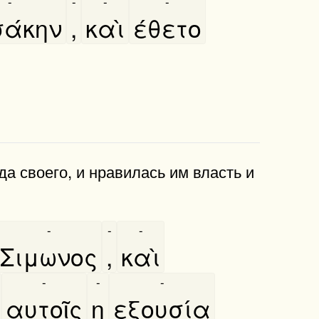
-
-
-
-
άκην
,
καὶ
έθετο
да своего, и нравилась им власть и
-
-
-
Σιμωνος
,
καὶ
-
-
-
αυτοῖς
η
εξουσία