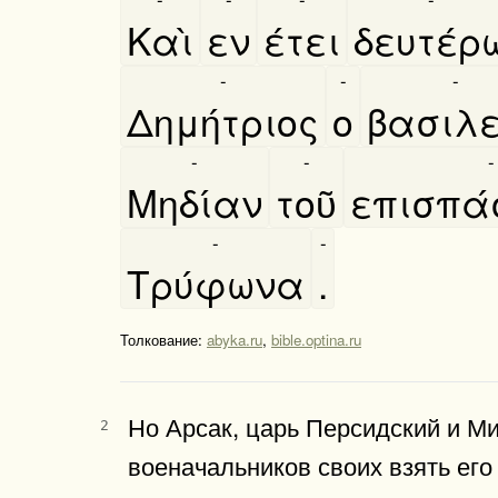
Καὶ
εν
έτει
δευτέρ
-
-
-
Δημήτριος
ο
βασιλε
-
-
-
Μηδίαν
τοῦ
επισπα
-
-
Τρύφωνα
.
Толкование:
abyka.ru
,
bible.optina.ru
Но Арсак, царь Персидский и Мид
2
военачальников сво­их взять его