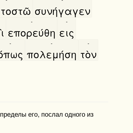
τοστῶ
συνήγαγεν
-
-
ὶ
επορεύθη
εις
-
-
-
όπως
πολεμήση
τὸν
ред­елы его, по­слал одного из