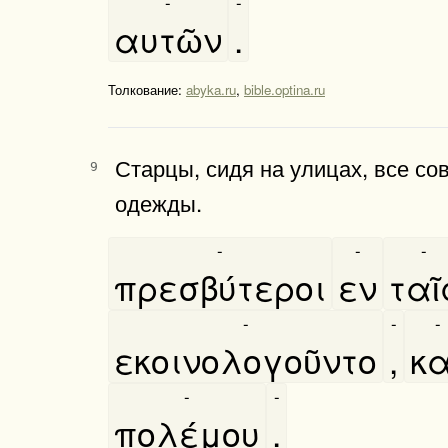
-
-
αυτῶν
.
Толкование:
abyka.ru
,
bible.optina.ru
Старцы, сидя на улицах, все сов
9
одежды.
-
-
-
πρεσβύτεροι
εν
ταῖ
-
-
-
εκοινολογοῦντο
,
κα
-
-
πολέμου
.