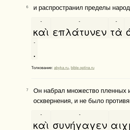
и распространил пред­елы народ
6
-
-
-
καὶ
επλάτυνεν
τὰ
-
.
Толкование:
abyka.ru
,
bible.optina.ru
Он набрал множе­с­т­во плен­ных и
7
оскверне­ния, и не было про­тив
-
-
καὶ
συνήγαγεν
αιχ