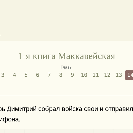
)
1-я книга Маккавейская
Главы
3
4
5
6
7
8
9
10
11
12
13
1
рь Димитрий собрал войска свои и отправил­
рифона.
-
-
-