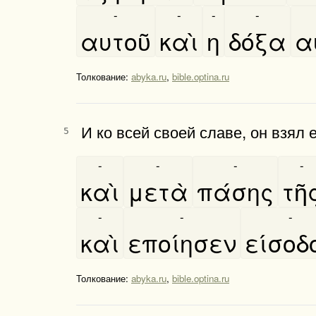
-
-
-
-
αυτοῦ
καὶ
η
δόξα
α
Толкование:
abyka.ru
,
bible.optina.ru
И ко всей своей славе, он взял
5
-
-
-
-
καὶ
μετὰ
πάσης
τῆ
-
-
-
καὶ
εποίησεν
είσοδ
Толкование:
abyka.ru
,
bible.optina.ru