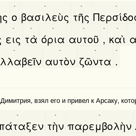
-
-
-
-
ης
ο
βασιλεὺς
τῆς
Περσίδο
-
-
-
-
-
-
ς
εις
τὰ
όρια
αυτοῦ
,
καὶ
α
-
-
-
-
λλαβεῖν
αυτὸν
ζῶντα
.
о Димитрия, взял его и при­вел к Арсаку, ко
-
-
-
πάταξεν
τὴν
παρεμβολὴν