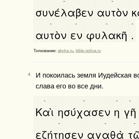
-
-
συνέλαβεν
αυτὸν
κ
-
-
-
-
αυτὸν
εν
φυλακῆ
.
Толкование:
abyka.ru
,
bible.optina.ru
И по­ко­илась земля Иудейская в
4
слава его во все дни.
-
-
-
-
Καὶ
ησύχασεν
η
γῆ
-
-
-
εζήτησεν
αγαθὰ
τω