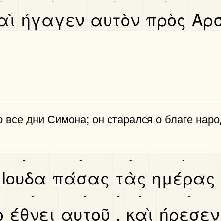
-
-
-
-
αὶ
ήγαγεν
αυτὸν
πρὸς
Αρσ
о все дни Симона; он старал­ся о благе наро
-
-
-
-
Ιουδα
πάσας
τὰς
ημέρας
-
-
-
-
-
͂
έθνει
αυτοῦ
,
καὶ
ήρεσεν