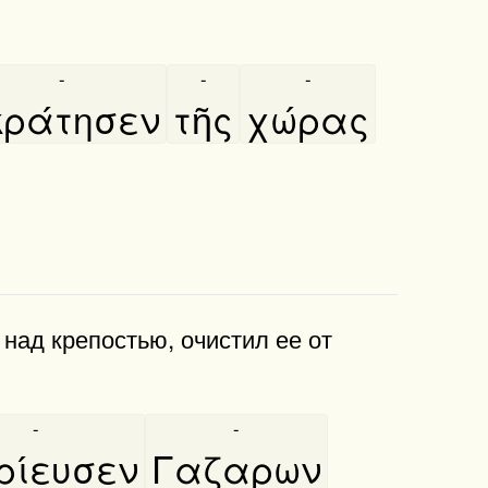
-
-
-
κράτησεν
τῆς
χώρας
 и над крепостью, очистил ее от
-
-
ρίευσεν
Γαζαρων