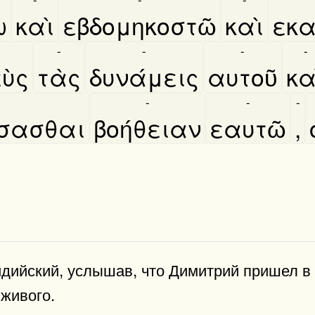
ω
καὶ
εβδομηκοστῶ
καὶ
εκα
-
-
-
-
ὺς
τὰς
δυνάμεις
αυτοῦ
κα
-
-
-
́σασθαι
βοήθειαν
εαυτῶ
,
ийский, услы­шав, что Димитрий при­шел в п
 живого.