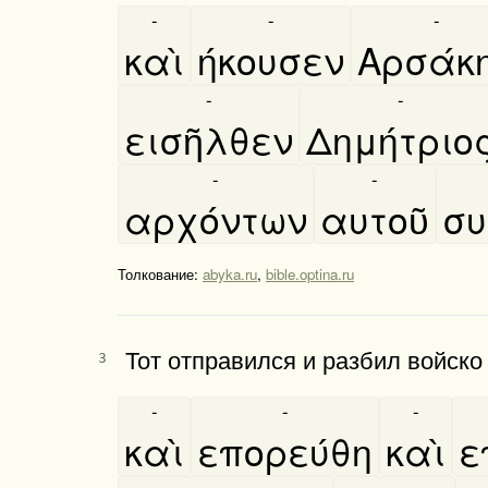
-
-
-
καὶ
ήκουσεν
Αρσάκ
-
-
εισῆλθεν
Δημήτριο
-
-
αρχόντων
αυτοῦ
συ
Толкование:
abyka.ru
,
bible.optina.ru
Тот отправил­ся и раз­бил войск
3
-
-
-
καὶ
επορεύθη
καὶ
ε