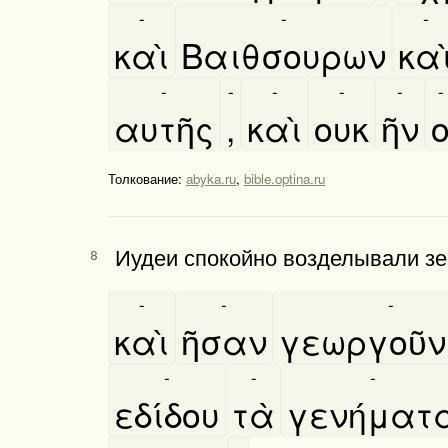
-
-
-
καὶ
Βαιθσουρων
και
-
-
-
-
-
-
αυτῆς
,
καὶ
ουκ
ῆν
Толкование:
abyka.ru
,
bible.optina.ru
Иудеи спокойно воз­делывали зем
8
-
-
-
καὶ
ῆσαν
γεωργοῦν
-
-
-
εδίδου
τὰ
γενήματ