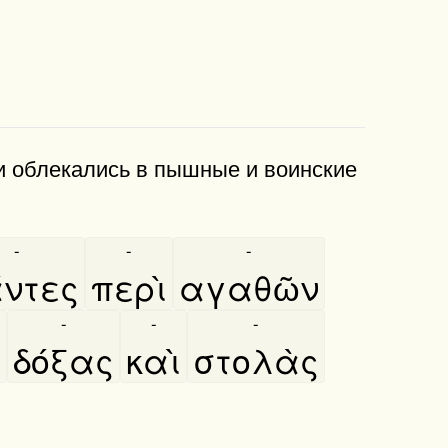
ши облекались в пышные и во­инские
-
-
-
́ντες
περὶ
αγαθῶν
-
-
-
ο
δόξας
καὶ
στολὰς