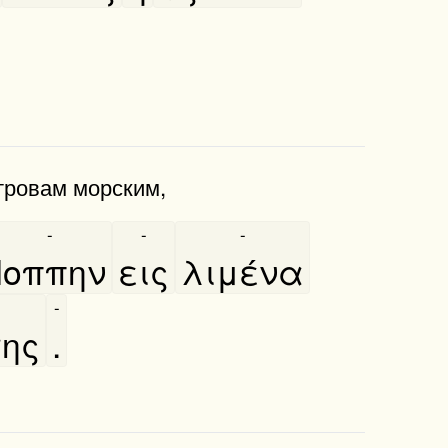
стровам морским,
-
-
-
Ιοππην
εις
λιμένα
-
σης
.