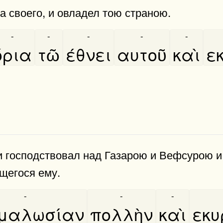
а своего, и овладел тою страною.
-
-
-
-
-
όρια
τῶ
έθνει
αυτοῦ
καὶ
ε
 го­с­по­д­с­т­во­вал над Газарою и Вефсурою
ящегося ему.
-
-
-
μαλωσίαν
πολλὴν
καὶ
εκυ