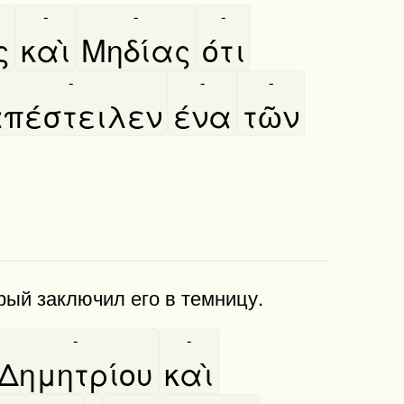
-
-
-
ς
καὶ
Μηδίας
ότι
-
-
-
πέστειλεν
ένα
τῶν
торый заключил его в темницу.
-
-
Δημητρίου
καὶ