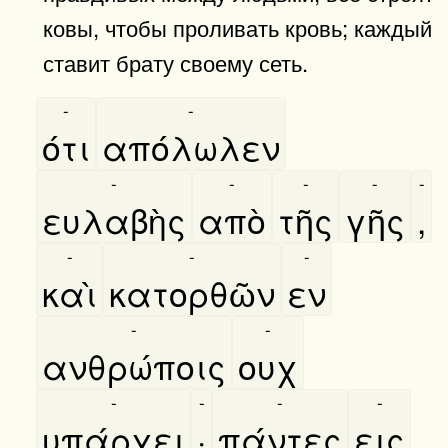
ковы, чтобы проливать кровь; каждый
ставит брату своему сеть.
-
-
ότι
απόλωλεν
-
-
-
-
-
ευλαβὴς
απὸ
τῆς
γῆς
,
-
-
-
καὶ
κατορθῶν
εν
-
-
ανθρώποις
ουχ
-
-
-
-
υπάρχει
·
πάντες
εις