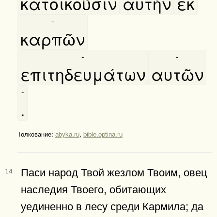
κατοικοῦσιν
αυτὴν
εκ
-
καρπῶν
-
-
επιτηδευμάτων
αυτῶν
-
.
Толкование:
abyka.ru
,
bible.optina.ru
Паси народ Твой жезлом Твоим, овец
14
наследия Твоего, обитающих
уединенно в лесу среди Кармила; да