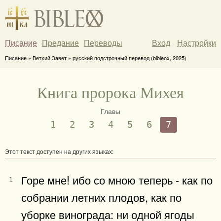
Писание
Предание
Переводы
Вход
Настройки
Писание » Ветхий Завет » русский подстрочный перевод (bibleox, 2025)
Книга пророка Михея
Главы
1
2
3
4
5
6
7
Этот текст доступен на других языках:
Горе мне! ибо со мною теперь - как по
1
собрании летних плодов, как по
уборке винограда: ни одной ягоды