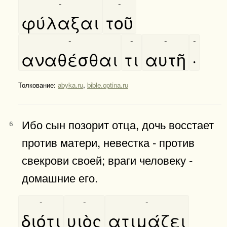
-
-
φύλαξαι
τοῦ
-
-
-
-
αναθέσθαι
τι
αυτῆ
·
Толкование:
abyka.ru
,
bible.optina.ru
Ибо сын позорит отца, дочь восстает
6
против матери, невестка - против
свекрови своей; враги человеку -
домашние его.
-
-
-
διότι
υιὸς
ατιμάζει