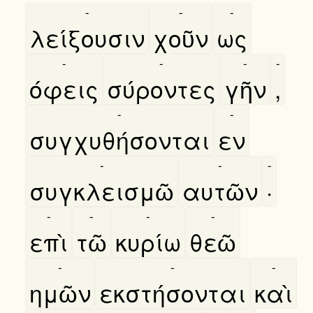
-
-
-
λείξουσιν
χοῦν
ως
-
-
-
-
όφεις
σύροντες
γῆν
,
-
-
συγχυθήσονται
εν
-
-
-
συγκλεισμῶ
αυτῶν
·
-
-
-
-
επὶ
τῶ
κυρίω
θεῶ
-
-
-
ημῶν
εκστήσονται
καὶ