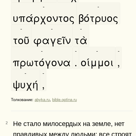
-
-
υπάρχοντος
βότρυος
-
-
-
τοῦ
φαγεῖν
τὰ
-
-
-
-
πρωτόγονα
.
οίμμοι
,
-
-
ψυχή
,
Толкование:
abyka.ru
,
bible.optina.ru
Не стало милосердых на земле, нет
2
правдивых между людьми; все строят