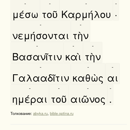
-
-
-
-
μέσω
τοῦ
Καρμήλου
·
-
-
νεμήσονται
τὴν
-
-
-
Βασανῖτιν
καὶ
τὴν
-
-
-
Γαλααδῖτιν
καθὼς
αι
-
-
-
-
ημέραι
τοῦ
αιῶνος
.
Толкование:
abyka.ru
,
bible.optina.ru