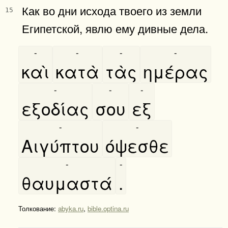
Как во дни исхода твоего из земли
15
Египетской, явлю ему дивные дела.
-
-
-
-
καὶ
κατὰ
τὰς
ημέρας
-
-
-
εξοδίας
σου
εξ
-
-
Αιγύπτου
όψεσθε
-
-
θαυμαστά
.
Толкование:
abyka.ru
,
bible.optina.ru