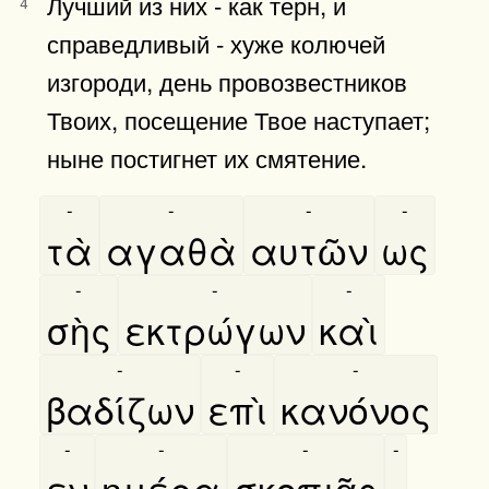
Лучший из них - как терн, и
4
справедливый - хуже колючей
изгороди, день провозвестников
Твоих, посещение Твое наступает;
ныне постигнет их смятение.
-
-
-
-
τὰ
αγαθὰ
αυτῶν
ως
-
-
-
σὴς
εκτρώγων
καὶ
-
-
-
βαδίζων
επὶ
κανόνος
-
-
-
-
εν
ημέρα
σκοπιᾶς
.