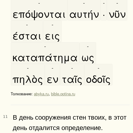
-
-
-
-
επόψονται
αυτήν
·
νῦν
-
-
έσται
εις
-
-
καταπάτημα
ως
-
-
-
-
πηλὸς
εν
ταῖς
οδοῖς
Толкование:
abyka.ru
,
bible.optina.ru
В день сооружения стен твоих, в этот
11
день отдалится определение.