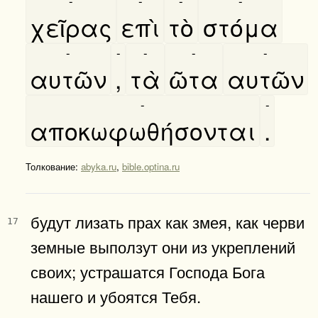
-
-
-
-
χεῖρας
επὶ
τὸ
στόμα
-
-
-
-
-
αυτῶν
,
τὰ
ῶτα
αυτῶν
-
-
αποκωφωθήσονται
.
Толкование:
abyka.ru
,
bible.optina.ru
будут лизать прах как змея, как черви
17
земные выползут они из укреплений
своих; устрашатся Господа Бога
нашего и убоятся Тебя.