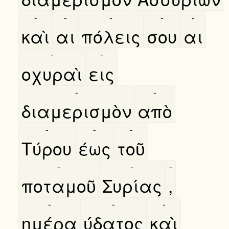
-
-
-
-
-
καὶ
αι
πόλεις
σου
αι
-
-
οχυραὶ
εις
-
-
διαμερισμὸν
απὸ
-
-
-
Τύρου
έως
τοῦ
-
-
-
ποταμοῦ
Συρίας
,
-
-
-
ημέρα
ύδατος
καὶ