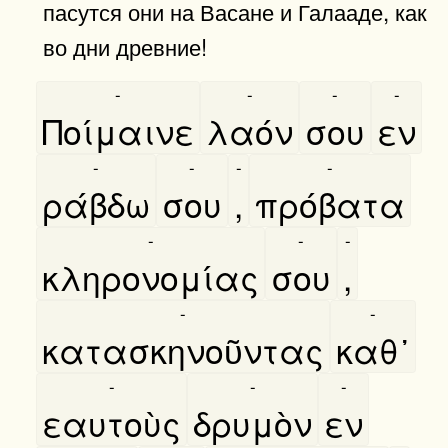
пасутся они на Васане и Галааде, как
во дни древние!
-
-
-
-
Ποίμαινε
λαόν
σου
εν
-
-
-
-
ράβδω
σου
,
πρόβατα
-
-
-
κληρονομίας
σου
,
-
-
κατασκηνοῦντας
καθ᾿
-
-
-
εαυτοὺς
δρυμὸν
εν