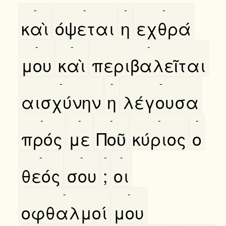
-
-
-
-
καὶ
όψεται
η
εχθρά
-
-
-
μου
καὶ
περιβαλεῖται
-
-
-
αισχύνην
η
λέγουσα
-
-
-
-
-
πρός
με
Ποῦ
κύριος
ο
-
-
-
-
θεός
σου
;
οι
-
-
οφθαλμοί
μου