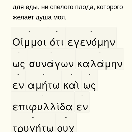
для еды, ни спелого плода, которого
желает душа моя.
-
-
-
Οίμμοι
ότι
εγενόμην
-
-
-
ως
συνάγων
καλάμην
-
-
-
-
εν
αμήτω
καὶ
ως
-
-
επιφυλλίδα
εν
-
-
τρυγήτω
ουχ