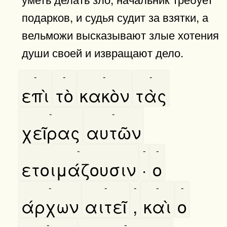
подарков, и судья судит за взятки, а
вельможи высказывают злые хотения
души своей и извращают дело.
-
-
-
-
επὶ
τὸ
κακὸν
τὰς
-
-
χεῖρας
αυτῶν
-
-
-
ετοιμάζουσιν
·
ο
-
-
-
-
-
άρχων
αιτεῖ
,
καὶ
ο
-
-