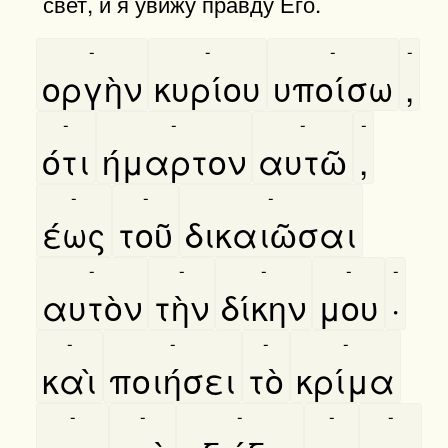
свет, и я увижу правду Его.
-
-
-
-
οργὴν
κυρίου
υποίσω
,
-
-
-
-
ότι
ήμαρτον
αυτῶ
,
-
-
-
έως
τοῦ
δικαιῶσαι
-
-
-
-
-
αυτὸν
τὴν
δίκην
μου
·
-
-
-
-
καὶ
ποιήσει
τὸ
κρίμα
-
-
-
-
-