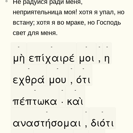
Не радуйся ради меня,
8
неприятельница моя! хотя я упал, но
встану; хотя я во мраке, но Господь
свет для меня.
-
-
-
-
-
μὴ
επίχαιρέ
μοι
,
η
-
-
-
-
εχθρά
μου
,
ότι
-
-
-
πέπτωκα
·
καὶ
-
-
-
αναστήσομαι
,
διότι
-
-
-
-