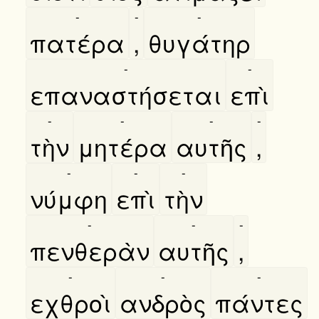
-
-
-
πατέρα
,
θυγάτηρ
-
-
επαναστήσεται
επὶ
-
-
-
-
τὴν
μητέρα
αυτῆς
,
-
-
-
νύμφη
επὶ
τὴν
-
-
-
πενθερὰν
αυτῆς
,
-
-
-
εχθροὶ
ανδρὸς
πάντες