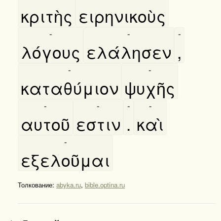
κριτὴς
ειρηνικοὺς
-
-
-
λόγους
ελάλησεν
,
-
-
καταθύμιον
ψυχῆς
-
-
-
-
αυτοῦ
εστιν
.
καὶ
-
εξελοῦμαι
Толкование:
abyka.ru
,
bible.optina.ru