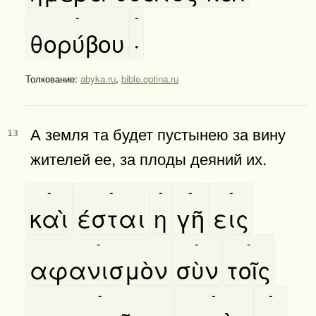
-
-
θορύβου
·
Толкование:
abyka.ru
,
bible.optina.ru
А земля та будет пустынею за вину
13
жителей ее, за плоды деяний их.
-
-
-
-
-
καὶ
έσται
η
γῆ
εις
-
-
-
αφανισμὸν
σὺν
τοῖς
-
-
-