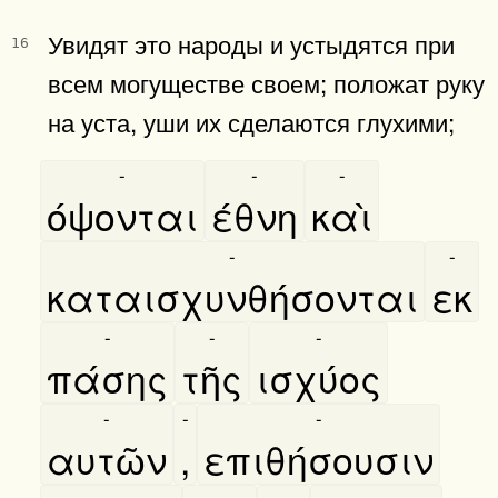
Увидят это народы и устыдятся при
16
всем могуществе своем; положат руку
на уста, уши их сделаются глухими;
-
-
-
όψονται
έθνη
καὶ
-
-
καταισχυνθήσονται
εκ
-
-
-
πάσης
τῆς
ισχύος
-
-
-
αυτῶν
,
επιθήσουσιν