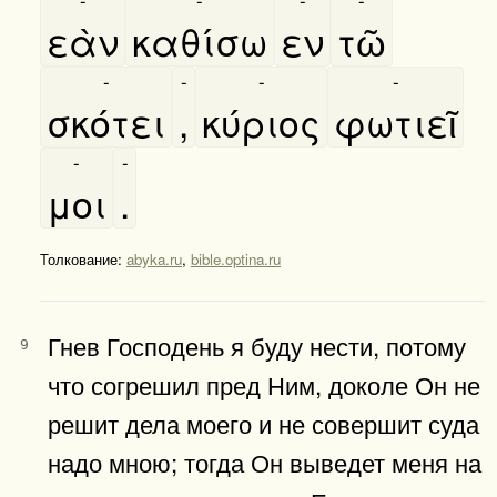
εὰν
καθίσω
εν
τῶ
-
-
-
-
σκότει
,
κύριος
φωτιεῖ
-
-
μοι
.
Толкование:
abyka.ru
,
bible.optina.ru
Гнев Господень я буду нести, потому
9
что согрешил пред Ним, доколе Он не
решит дела моего и не совершит суда
надо мною; тогда Он выведет меня на