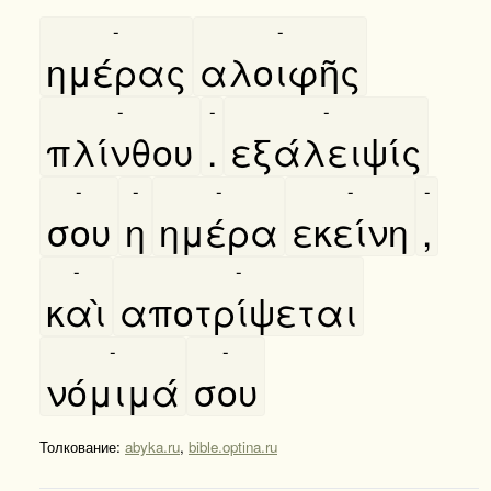
-
-
ημέρας
αλοιφῆς
-
-
-
πλίνθου
.
εξάλειψίς
-
-
-
-
-
σου
η
ημέρα
εκείνη
,
-
-
καὶ
αποτρίψεται
-
-
νόμιμά
σου
Толкование:
abyka.ru
,
bible.optina.ru