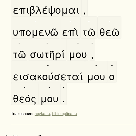
επιβλέψομαι
,
-
-
-
-
υπομενῶ
επὶ
τῶ
θεῶ
-
-
-
-
τῶ
σωτῆρί
μου
,
-
-
-
εισακούσεταί
μου
ο
-
-
-
θεός
μου
.
Толкование:
abyka.ru
,
bible.optina.ru