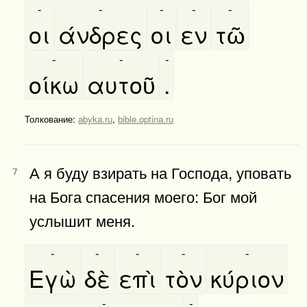
-
-
-
-
-
οι
άνδρες
οι
εν
τῶ
-
-
-
οίκω
αυτοῦ
.
Толкование:
abyka.ru
,
bible.optina.ru
А я буду взирать на Господа, уповать
7
на Бога спасения моего: Бог мой
услышит меня.
-
-
-
-
-
Εγὼ
δὲ
επὶ
τὸν
κύριον
-
-