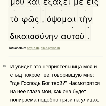
μου
καὶ
εξάξει
με
εις
-
-
-
-
-
τὸ
φῶς
,
όψομαι
τὴν
-
-
-
δικαιοσύνην
αυτοῦ
.
Толкование:
abyka.ru
,
bible.optina.ru
И увидит это неприятельница моя и
10
стыд покроет ее, говорившую мне:
"где Господь Бог твой?" Насмотрятся
на нее глаза мои, как она будет
попираема подобно грязи на улицах.