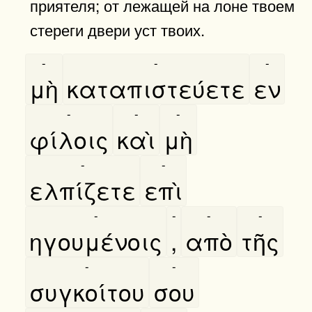
приятеля; от лежащей на лоне твоем
стереги двери уст твоих.
-
-
-
μὴ
καταπιστεύετε
εν
-
-
-
φίλοις
καὶ
μὴ
-
-
ελπίζετε
επὶ
-
-
-
-
ηγουμένοις
,
απὸ
τῆς
-
-
συγκοίτου
σου