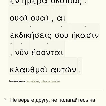
-
-
-
-
ουαὶ
ουαί
,
αι
-
-
-
εκδικήσεις
σου
ήκασιν
-
-
-
,
νῦν
έσονται
-
-
-
κλαυθμοὶ
αυτῶν
.
Толкование:
abyka.ru
,
bible.optina.ru
Не верьте другу, не полагайтесь на
5