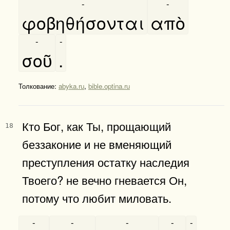
-
-
φοβηθήσονται
απὸ
-
-
σοῦ
.
Толкование:
abyka.ru
,
bible.optina.ru
Кто Бог, как Ты, прощающий
18
беззаконие и не вменяющий
преступления остатку наследия
Твоего? не вечно гневается Он,
потому что любит миловать.
-
-
-
-
-