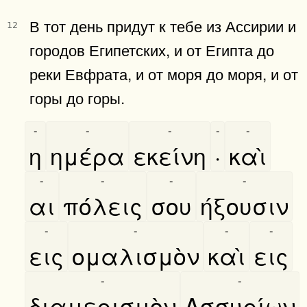
В тот день придут к тебе из Ассирии и
12
городов Египетских, и от Египта до
реки Евфрата, и от моря до моря, и от
горы до горы.
-
-
-
-
-
η
ημέρα
εκείνη
·
καὶ
-
-
-
-
αι
πόλεις
σου
ήξουσιν
-
-
-
-
εις
ομαλισμὸν
καὶ
εις
-
-
διαμερισμὸν
Ασσυρίων