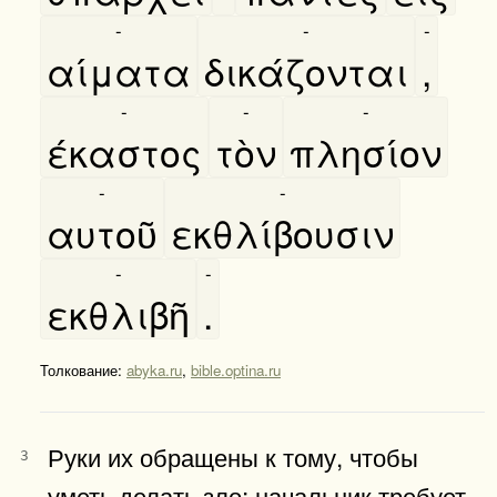
-
-
-
αίματα
δικάζονται
,
-
-
-
έκαστος
τὸν
πλησίον
-
-
αυτοῦ
εκθλίβουσιν
-
-
εκθλιβῆ
.
Толкование:
abyka.ru
,
bible.optina.ru
Руки их обращены к тому, чтобы
3
уметь делать зло; начальник требует