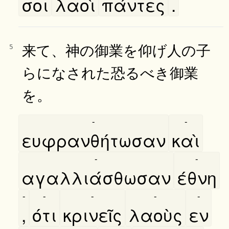
σοι
λαοὶ
πάντες
.
来て、神の御業を仰げ人の子
5
らになされた恐るべき御業
を。
-
-
ευφρανθήτωσαν
καὶ
-
-
αγαλλιάσθωσαν
έθνη
-
-
-
-
-
,
ότι
κρινεῖς
λαοὺς
εν