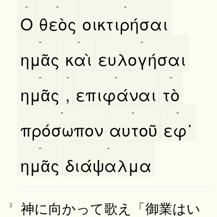
-
-
-
Ο
θεὸς
οικτιρήσαι
-
-
-
ημᾶς
καὶ
ευλογήσαι
-
-
-
-
ημᾶς
,
επιφάναι
τὸ
-
-
-
πρόσωπον
αυτοῦ
εφ᾿
-
-
ημᾶς
διάψαλμα
神に向かって歌え「御業はい
3