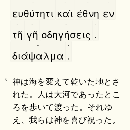
-
-
-
-
ευθύτητι
καὶ
έθνη
εν
-
-
-
-
τῆ
γῆ
οδηγήσεις
.
-
-
διάψαλμα
.
神は海を変えて乾いた地とさ
6
れた。人は大河であったとこ
ろを歩いて渡った。それゆ
え、我らは神を喜び祝った。