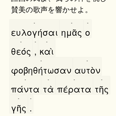
賛美の歌声を響かせよ。
-
-
-
ευλογήσαι
ημᾶς
ο
-
-
-
θεός
,
καὶ
-
-
φοβηθήτωσαν
αυτὸν
-
-
-
-
πάντα
τὰ
πέρατα
τῆς
-
-
γῆς
.