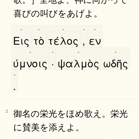
喜びの叫びをあげよ。
-
-
-
-
-
Εις
τὸ
τέλος
,
εν
-
-
-
-
ύμνοις
·
ψαλμὸς
ωδῆς
-
.
御名の栄光をほめ歌え。栄光
2
に賛美を添えよ。