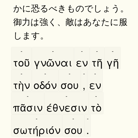
かに恐るべきものでしょう。
御力は強く、敵はあなたに服
します。
-
-
-
-
-
τοῦ
γνῶναι
εν
τῆ
γῆ
-
-
-
-
-
τὴν
οδόν
σου
,
εν
-
-
-
πᾶσιν
έθνεσιν
τὸ
-
-
-
σωτήριόν
σου
.