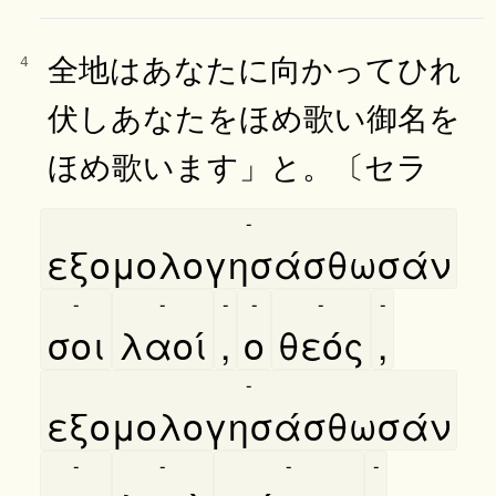
全地はあなたに向かってひれ
4
伏しあなたをほめ歌い御名を
ほめ歌います」と。〔セラ
-
εξομολογησάσθωσάν
-
-
-
-
-
-
σοι
λαοί
,
ο
θεός
,
-
εξομολογησάσθωσάν
-
-
-
-