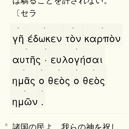
〔セラ
-
-
-
-
γῆ
έδωκεν
τὸν
καρπὸν
-
-
-
αυτῆς
·
ευλογήσαι
-
-
-
-
-
ημᾶς
ο
θεὸς
ο
θεὸς
-
-
ημῶν
.
諸国の民よ、我らの神を祝し
8