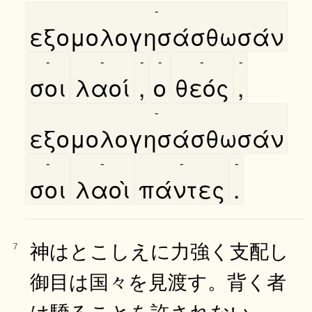
-
εξομολογησάσθωσάν
-
-
-
-
-
-
σοι
λαοί
,
ο
θεός
,
-
εξομολογησάσθωσάν
-
-
-
-
σοι
λαοὶ
πάντες
.
神はとこしえに力強く支配し
7
御目は国々を見渡す。背く者
は驕ることを許されない。