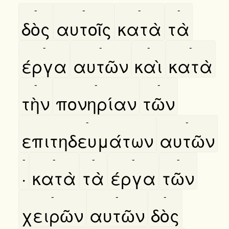
-
-
-
-
δὸς
αυτοῖς
κατὰ
τὰ
-
-
-
-
έργα
αυτῶν
καὶ
κατὰ
-
-
-
τὴν
πονηρίαν
τῶν
-
-
επιτηδευμάτων
αυτῶν
-
-
-
-
-
·
κατὰ
τὰ
έργα
τῶν
-
-
-
χειρῶν
αυτῶν
δὸς