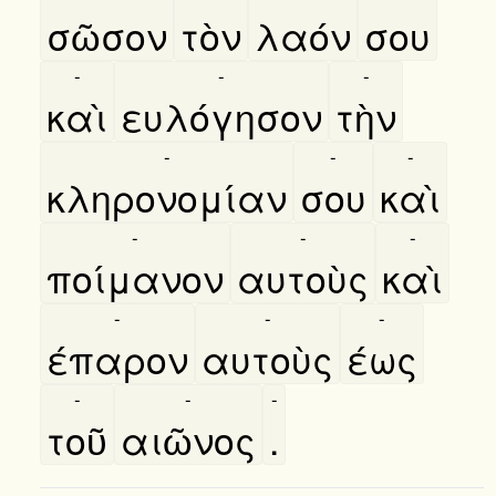
σῶσον
τὸν
λαόν
σου
-
-
-
καὶ
ευλόγησον
τὴν
-
-
-
κληρονομίαν
σου
καὶ
-
-
-
ποίμανον
αυτοὺς
καὶ
-
-
-
έπαρον
αυτοὺς
έως
-
-
-
τοῦ
αιῶνος
.