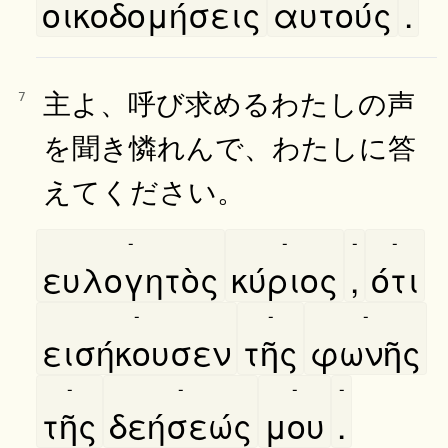
οικοδομήσεις
αυτούς
.
主よ、呼び求めるわたしの声
7
を聞き憐れんで、わたしに答
えてください。
-
-
-
-
ευλογητὸς
κύριος
,
ότι
-
-
-
εισήκουσεν
τῆς
φωνῆς
-
-
-
-
τῆς
δεήσεώς
μου
.