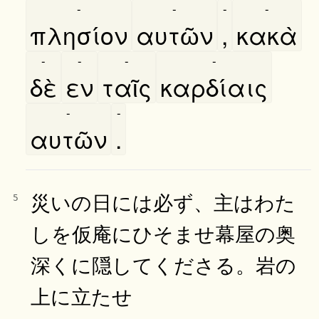
-
-
-
-
πλησίον
αυτῶν
,
κακὰ
-
-
-
-
δὲ
εν
ταῖς
καρδίαις
-
-
αυτῶν
.
災いの日には必ず、主はわた
5
しを仮庵にひそませ幕屋の奥
深くに隠してくださる。岩の
上に立たせ