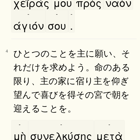
χεῖράς
μου
πρὸς
ναὸν
-
-
-
άγιόν
σου
.
ひとつのことを主に願い、そ
4
れだけを求めよう。命のある
限り、主の家に宿り主を仰ぎ
望んで喜びを得その宮で朝を
迎えることを。
-
-
-
μὴ
συνελκύσης
μετὰ