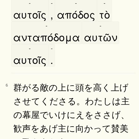
-
-
-
-
αυτοῖς
,
απόδος
τὸ
-
-
ανταπόδομα
αυτῶν
-
-
αυτοῖς
.
群がる敵の上に頭を高く上げ
6
させてくださる。わたしは主
の幕屋でいけにえをささげ、
歓声をあげ主に向かって賛美