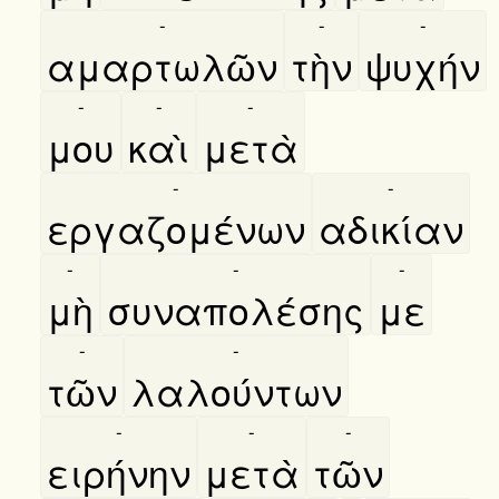
-
-
-
αμαρτωλῶν
τὴν
ψυχήν
-
-
-
μου
καὶ
μετὰ
-
-
εργαζομένων
αδικίαν
-
-
-
μὴ
συναπολέσης
με
-
-
τῶν
λαλούντων
-
-
-
ειρήνην
μετὰ
τῶν