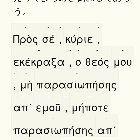
う。
-
-
-
-
-
Πρὸς
σέ
,
κύριε
,
-
-
-
-
-
εκέκραξα
,
ο
θεός
μου
-
-
-
,
μὴ
παρασιωπήσης
-
-
-
-
απ᾿
εμοῦ
,
μήποτε
-
-
παρασιωπήσης
απ᾿