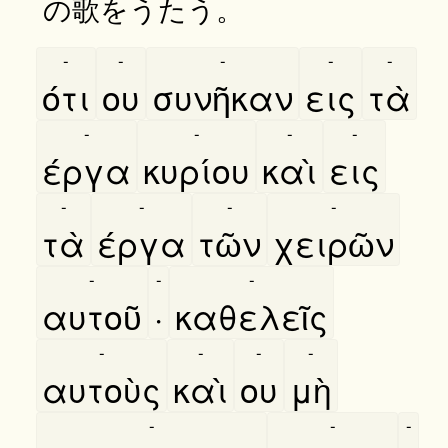
の歌をうたう。
-
-
-
-
-
ότι
ου
συνῆκαν
εις
τὰ
-
-
-
-
έργα
κυρίου
καὶ
εις
-
-
-
-
τὰ
έργα
τῶν
χειρῶν
-
-
-
αυτοῦ
·
καθελεῖς
-
-
-
-
αυτοὺς
καὶ
ου
μὴ
-
-
-