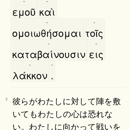
-
-
εμοῦ
καὶ
-
-
ομοιωθήσομαι
τοῖς
-
-
καταβαίνουσιν
εις
-
-
λάκκον
.
彼らがわたしに対して陣を敷
3
いてもわたしの心は恐れな
い。わたしに向かって戦いを