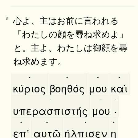
心よ、主はお前に言われる
8
「わたしの顔を尋ね求めよ」
と。主よ、わたしは御顔を尋
ね求めます。
-
-
-
-
κύριος
βοηθός
μου
καὶ
-
-
-
υπερασπιστής
μου
·
-
-
-
-
επ᾿
αυτῶ
ήλπισεν
η