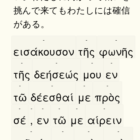
挑んで来てもわたしには確信
がある。
-
-
-
εισάκουσον
τῆς
φωνῆς
-
-
-
-
τῆς
δεήσεώς
μου
εν
-
-
-
-
τῶ
δέεσθαί
με
πρὸς
-
-
-
-
-
-
σέ
,
εν
τῶ
με
αίρειν
-
-
-
-