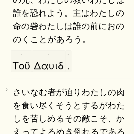
誰を恐れよう。主はわたしの
命の砦わたしは誰の前におの
のくことがあろう。
-
-
-
Τοῦ
Δαυιδ
.
さいなむ者が迫りわたしの肉
2
を食い尽くそうとするがわた
しを苦しめるその敵こそ、か
えってよろめき倒れるであろ