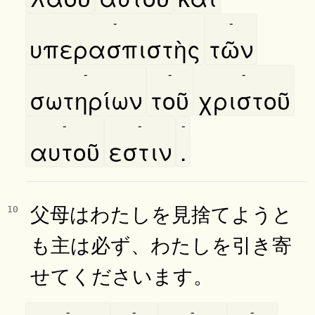
-
-
υπερασπιστὴς
τῶν
-
-
-
σωτηρίων
τοῦ
χριστοῦ
-
-
-
αυτοῦ
εστιν
.
父母はわたしを見捨てようと
10
も主は必ず、わたしを引き寄
せてくださいます。
-
-
-
-