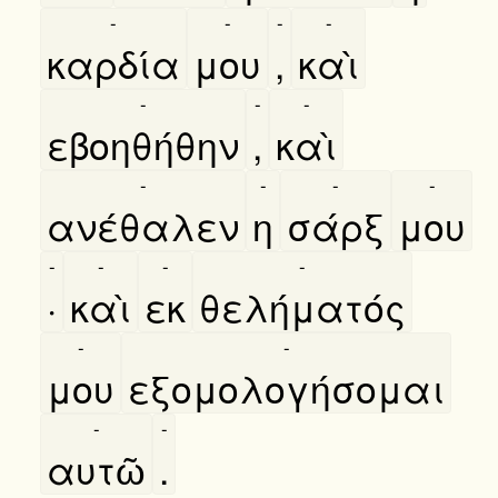
-
-
-
-
καρδία
μου
,
καὶ
-
-
-
εβοηθήθην
,
καὶ
-
-
-
-
ανέθαλεν
η
σάρξ
μου
-
-
-
-
·
καὶ
εκ
θελήματός
-
-
μου
εξομολογήσομαι
-
-
αυτῶ
.