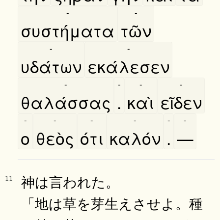
-
-
συστήματα
τῶν
-
-
υδάτων
εκάλεσεν
-
-
-
-
θαλάσσας
.
καὶ
εῖδεν
-
-
-
-
-
-
ο
θεὸς
ότι
καλόν
.
—
神は言われた。
11
「地は草を芽生えさせよ。種