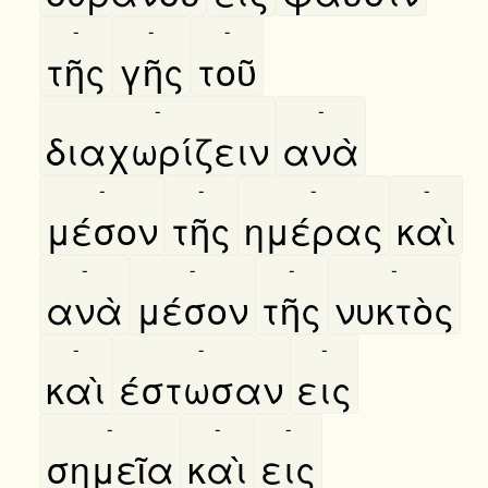
-
-
-
τῆς
γῆς
τοῦ
-
-
διαχωρίζειν
ανὰ
-
-
-
-
μέσον
τῆς
ημέρας
καὶ
-
-
-
-
ανὰ
μέσον
τῆς
νυκτὸς
-
-
-
καὶ
έστωσαν
εις
-
-
-
σημεῖα
καὶ
εις