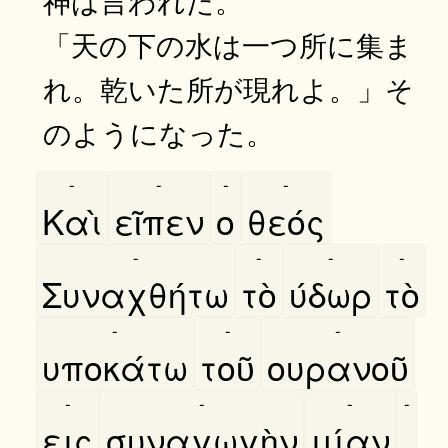
「天の下の水は一つ所に集ま
れ。乾いた所が現れよ。」そ
のようになった。
-
-
-
-
Καὶ
εῖπεν
ο
θεός
-
-
-
-
Συναχθήτω
τὸ
ύδωρ
τὸ
-
-
-
υποκάτω
τοῦ
ουρανοῦ
-
-
-
-
εις
συναγωγὴν
μίαν
,