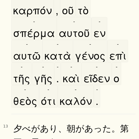
καρπόν
,
οῦ
τὸ
-
-
-
σπέρμα
αυτοῦ
εν
-
-
-
-
αυτῶ
κατὰ
γένος
επὶ
-
-
-
-
-
-
τῆς
γῆς
.
καὶ
εῖδεν
ο
-
-
-
-
θεὸς
ότι
καλόν
.
夕べがあり、朝があった。第
13