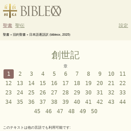
聖書
聖伝
設定
聖書 » 旧約聖書 » 日本語逐語訳 (bibleox, 2025)
創世記
章
1
2
3
4
5
6
7
8
9
10
11
12
13
14
15
16
17
18
19
20
21
22
23
24
25
26
27
28
29
30
31
32
33
34
35
36
37
38
39
40
41
42
43
44
45
46
47
48
49
50
このテキストは他の言語でも利用可能です: