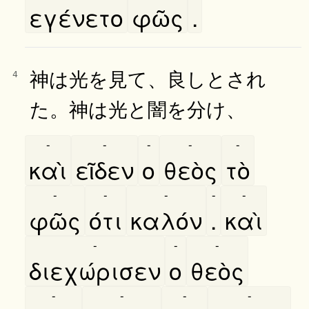
εγένετο
φῶς
.
神は光を見て、良しとされ
4
た。神は光と闇を分け、
-
-
-
-
-
καὶ
εῖδεν
ο
θεὸς
τὸ
-
-
-
-
-
φῶς
ότι
καλόν
.
καὶ
-
-
-
διεχώρισεν
ο
θεὸς
-
-
-
-