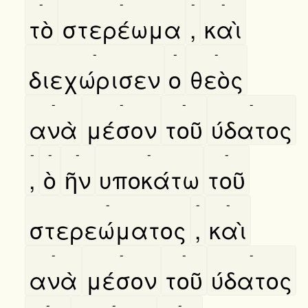
-
-
-
-
τὸ
στερέωμα
,
καὶ
-
-
-
διεχώρισεν
ο
θεὸς
-
-
-
-
ανὰ
μέσον
τοῦ
ύδατος
-
-
-
-
-
,
ὸ
ῆν
υποκάτω
τοῦ
-
-
-
στερεώματος
,
καὶ
-
-
-
-
ανὰ
μέσον
τοῦ
ύδατος
-
-
-