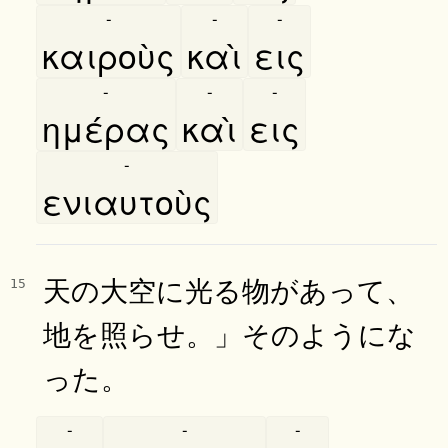
-
-
-
καιροὺς
καὶ
εις
-
-
-
ημέρας
καὶ
εις
-
ενιαυτοὺς
天の大空に光る物があって、
15
地を照らせ。」そのようにな
った。
-
-
-