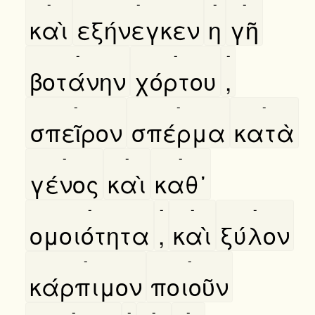
-
-
-
-
καὶ
εξήνεγκεν
η
γῆ
-
-
-
βοτάνην
χόρτου
,
-
-
-
σπεῖρον
σπέρμα
κατὰ
-
-
-
γένος
καὶ
καθ᾿
-
-
-
-
ομοιότητα
,
καὶ
ξύλον
-
-
κάρπιμον
ποιοῦν
-
-
-
-