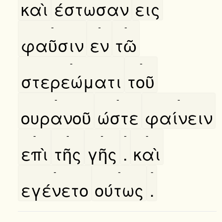
καὶ
έστωσαν
εις
-
-
-
φαῦσιν
εν
τῶ
-
-
στερεώματι
τοῦ
-
-
-
ουρανοῦ
ώστε
φαίνειν
-
-
-
-
-
επὶ
τῆς
γῆς
.
καὶ
-
-
-
εγένετο
ούτως
.