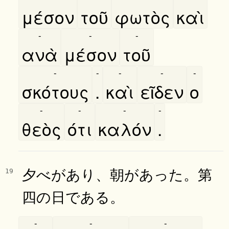
μέσον
τοῦ
φωτὸς
καὶ
-
-
-
ανὰ
μέσον
τοῦ
-
-
-
-
-
σκότους
.
καὶ
εῖδεν
ο
-
-
-
-
θεὸς
ότι
καλόν
.
夕べがあり、朝があった。第
19
四の日である。
-
-
-