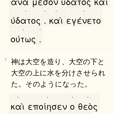
ανὰ
μέσον
ύδατος
καὶ
-
-
-
-
ύδατος
.
καὶ
εγένετο
-
-
ούτως
.
神は大空を造り、大空の下と
7
大空の上に水を分けさせられ
た。そのようになった。
-
-
-
-
καὶ
εποίησεν
ο
θεὸς