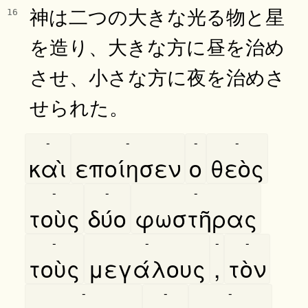
神は二つの大きな光る物と星
16
を造り、大きな方に昼を治め
させ、小さな方に夜を治めさ
せられた。
-
-
-
-
καὶ
εποίησεν
ο
θεὸς
-
-
-
τοὺς
δύο
φωστῆρας
-
-
-
-
τοὺς
μεγάλους
,
τὸν
-
-
-