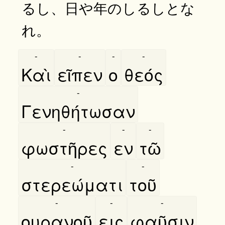
るし、日や年のしるしとな
れ。
-
-
-
-
Καὶ
εῖπεν
ο
θεός
-
Γενηθήτωσαν
-
-
-
φωστῆρες
εν
τῶ
-
-
στερεώματι
τοῦ
-
-
-
ουρανοῦ
εις
φαῦσιν