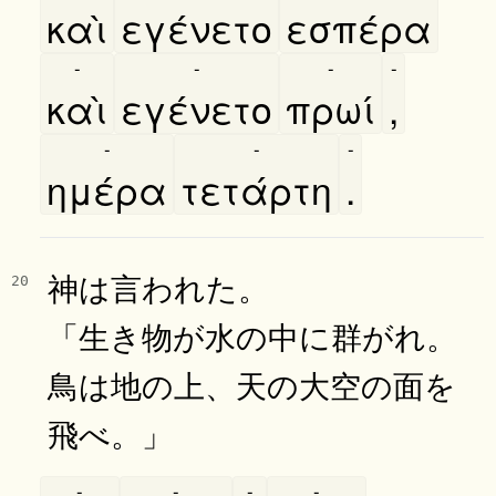
καὶ
εγένετο
εσπέρα
-
-
-
-
καὶ
εγένετο
πρωί
,
-
-
-
ημέρα
τετάρτη
.
神は言われた。
20
「生き物が水の中に群がれ。
鳥は地の上、天の大空の面を
飛べ。」
-
-
-
-