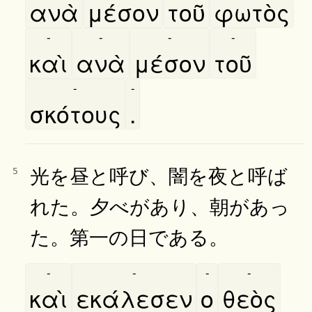
ανὰ
μέσον
τοῦ
φωτὸς
-
-
-
-
καὶ
ανὰ
μέσον
τοῦ
-
-
σκότους
.
光を昼と呼び、闇を夜と呼ば
5
れた。夕べがあり、朝があっ
た。第一の日である。
-
-
-
-
καὶ
εκάλεσεν
ο
θεὸς