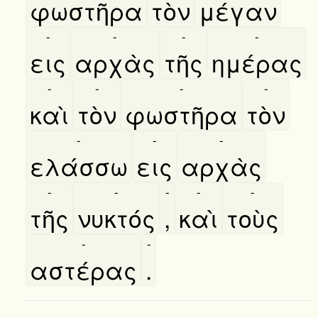
φωστῆρα
τὸν
μέγαν
-
-
-
-
εις
αρχὰς
τῆς
ημέρας
-
-
-
-
καὶ
τὸν
φωστῆρα
τὸν
-
-
-
ελάσσω
εις
αρχὰς
-
-
-
-
-
τῆς
νυκτός
,
καὶ
τοὺς
-
-
αστέρας
.