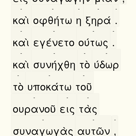
-
-
-
-
-
καὶ
οφθήτω
η
ξηρά
.
-
-
-
-
καὶ
εγένετο
ούτως
.
-
-
-
-
καὶ
συνήχθη
τὸ
ύδωρ
-
-
-
τὸ
υποκάτω
τοῦ
-
-
-
ουρανοῦ
εις
τὰς
-
-
-
συναγωγὰς
αυτῶν
,