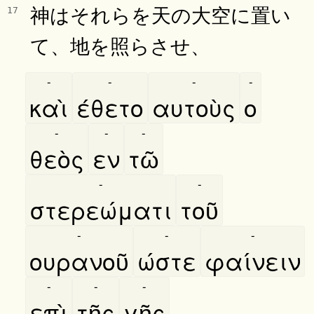
神はそれらを天の大空に置い
17
て、地を照らさせ、
-
-
-
-
καὶ
έθετο
αυτοὺς
ο
-
-
-
θεὸς
εν
τῶ
-
-
στερεώματι
τοῦ
-
-
-
ουρανοῦ
ώστε
φαίνειν
-
-
-
επὶ
τῆς
γῆς