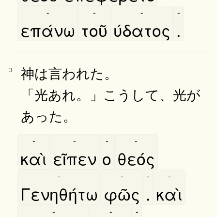
-
-
-
-
επάνω
τοῦ
ύδατος
.
神は言われた。
3
「光あれ。」こうして、光が
あった。
-
-
-
-
καὶ
εῖπεν
ο
θεός
-
-
-
-
Γενηθήτω
φῶς
.
καὶ
-
-
-