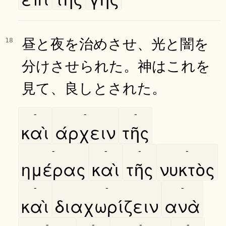
昼と夜を治めさせ、光と闇を
18
分けさせられた。神はこれを
見て、良しとされた。
-
-
-
καὶ
άρχειν
τῆς
-
-
-
-
ημέρας
καὶ
τῆς
νυκτὸς
-
-
-
καὶ
διαχωρίζειν
ανὰ
-
-
-
-