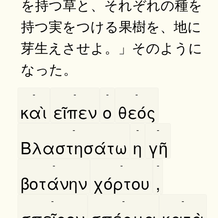
を持つ草と、それぞれの種を
持つ実をつける果樹を、地に
芽生えさせよ。」そのように
なった。
-
-
-
-
καὶ
εῖπεν
ο
θεός
-
-
-
Βλαστησάτω
η
γῆ
-
-
-
βοτάνην
χόρτου
,
-
-
-