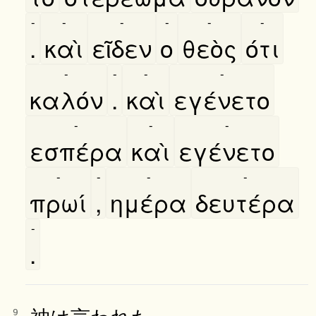
-
-
-
-
-
-
.
καὶ
εῖδεν
ο
θεὸς
ότι
-
-
-
-
καλόν
.
καὶ
εγένετο
-
-
-
εσπέρα
καὶ
εγένετο
-
-
-
-
πρωί
,
ημέρα
δευτέρα
-
.
神は言われた。
9