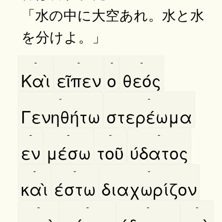
「水の中に大空あれ。水と水
を分けよ。」
-
-
-
-
Καὶ
εῖπεν
ο
θεός
-
-
Γενηθήτω
στερέωμα
-
-
-
-
εν
μέσω
τοῦ
ύδατος
-
-
-
καὶ
έστω
διαχωρίζον
-
-
-
-