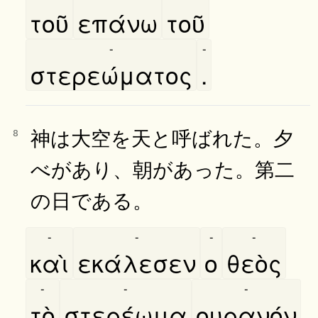
τοῦ
επάνω
τοῦ
-
-
στερεώματος
.
神は大空を天と呼ばれた。夕
8
べがあり、朝があった。第二
の日である。
-
-
-
-
καὶ
εκάλεσεν
ο
θεὸς
-
-
-
τὸ
στερέωμα
ουρανόν