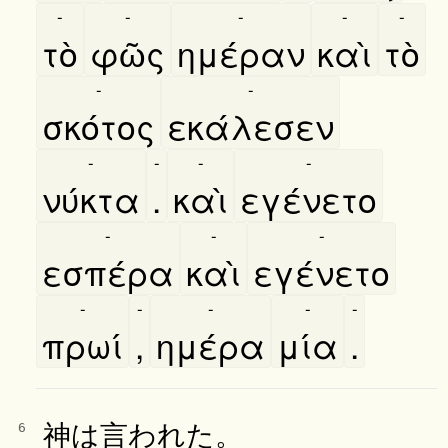
-
-
-
-
-
τὸ
φῶς
ημέραν
καὶ
τὸ
-
-
σκότος
εκάλεσεν
-
-
-
-
νύκτα
.
καὶ
εγένετο
-
-
-
εσπέρα
καὶ
εγένετο
-
-
-
-
-
πρωί
,
ημέρα
μία
.
神は言われた。
6