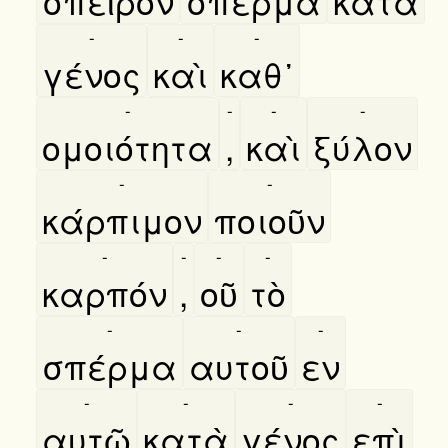
σπεῖρον
σπέρμα
κατὰ
-
-
-
γένος
καὶ
καθ᾿
-
-
-
-
ομοιότητα
,
καὶ
ξύλον
-
-
κάρπιμον
ποιοῦν
-
-
-
-
καρπόν
,
οῦ
τὸ
-
-
-
σπέρμα
αυτοῦ
εν
-
-
-
-
αυτῶ
κατὰ
γένος
επὶ