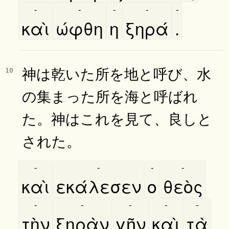
-
-
-
-
-
καὶ
ώφθη
η
ξηρά
.
神は乾いた所を地と呼び、水
10
の集まった所を海と呼ばれ
た。神はこれを見て、良しと
された。
-
-
-
-
καὶ
εκάλεσεν
ο
θεὸς
-
-
-
-
-
τὴν
ξηρὰν
γῆν
καὶ
τὰ