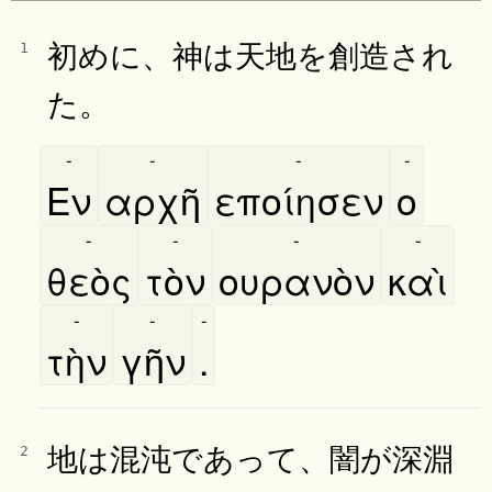
初めに、神は天地を創造され
1
た。
-
-
-
-
Εν
αρχῆ
εποίησεν
ο
-
-
-
-
θεὸς
τὸν
ουρανὸν
καὶ
-
-
-
τὴν
γῆν
.
地は混沌であって、闇が深淵
2