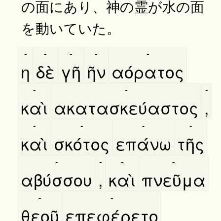
の面にあり、神の霊が水の面
を動いていた。
-
-
-
-
-
η
δὲ
γῆ
ῆν
αόρατος
-
-
-
καὶ
ακατασκεύαστος
,
-
-
-
-
καὶ
σκότος
επάνω
τῆς
-
-
-
-
αβύσσου
,
καὶ
πνεῦμα
-
-
θεοῦ
επεφέρετο