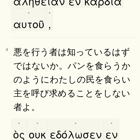
αλήθειαν
εν
καρδία
-
-
αυτοῦ
,
悪を行う者は知っているはず
4
ではないか。パンを食らうか
のようにわたしの民を食らい
主を呼び求めることをしない
者よ。
-
-
-
-
ὸς
ουκ
εδόλωσεν
εν