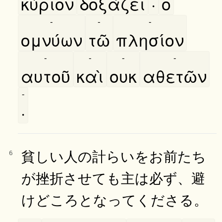
κύριον
δοξάζει
·
ο
-
-
-
ομνύων
τῶ
πλησίον
-
-
-
-
αυτοῦ
καὶ
ουκ
αθετῶν
-
·
貧しい人の計らいをお前たち
6
が挫折させても主は必ず、避
けどころとなってくださる。