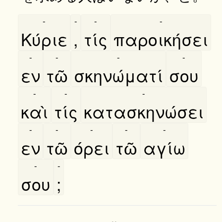
-
-
-
-
Κύριε
,
τίς
παροικήσει
-
-
-
-
εν
τῶ
σκηνώματί
σου
-
-
-
καὶ
τίς
κατασκηνώσει
-
-
-
-
-
εν
τῶ
όρει
τῶ
αγίω
-
-
σου
;