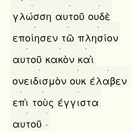
-
-
-
γλώσση
αυτοῦ
ουδὲ
-
-
-
εποίησεν
τῶ
πλησίον
-
-
-
αυτοῦ
κακὸν
καὶ
-
-
-
ονειδισμὸν
ουκ
έλαβεν
-
-
-
επὶ
τοὺς
έγγιστα
-
-
αυτοῦ
·