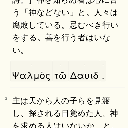
う「神などない」と。人々は
腐敗している。忌むべき行い
をする。善を行う者はいな
い。
-
-
-
-
Ψαλμὸς
τῶ
Δαυιδ
.
主は天から人の子らを見渡
2
し、探される目覚めた人、神
を求める人はいないか、と。