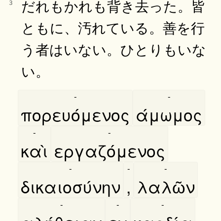
だれもかれも背き去った。皆
3
ともに、汚れている。善を行
う者はいない。ひとりもいな
い。
-
-
πορευόμενος
άμωμος
-
-
καὶ
εργαζόμενος
-
-
-
δικαιοσύνην
,
λαλῶν
-
-
-