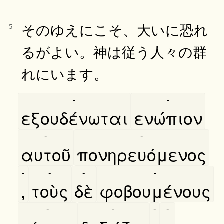
そのゆえにこそ、大いに恐れ
5
るがよい。神は従う人々の群
れにいます。
-
-
εξουδένωται
ενώπιον
-
-
αυτοῦ
πονηρευόμενος
-
-
-
-
,
τοὺς
δὲ
φοβουμένους
-
-
-
-