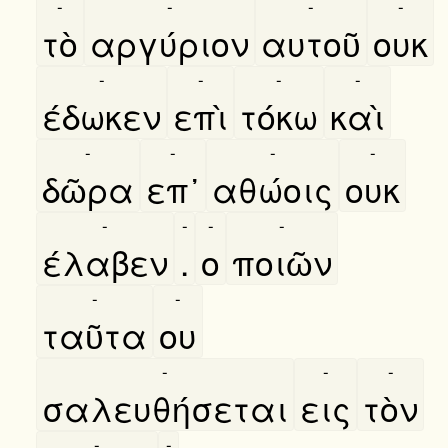
-
-
-
-
τὸ
αργύριον
αυτοῦ
ουκ
-
-
-
-
έδωκεν
επὶ
τόκω
καὶ
-
-
-
-
δῶρα
επ᾿
αθώοις
ουκ
-
-
-
-
έλαβεν
.
ο
ποιῶν
-
-
ταῦτα
ου
-
-
-
σαλευθήσεται
εις
τὸν
-
-