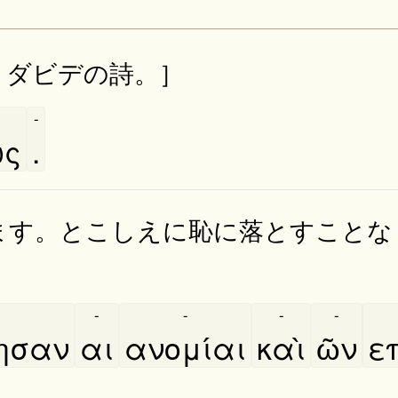
。ダビデの詩。］
-
ως
.
ます。とこしえに恥に落とすことな
-
-
-
-
ησαν
αι
ανομίαι
καὶ
ῶν
ε