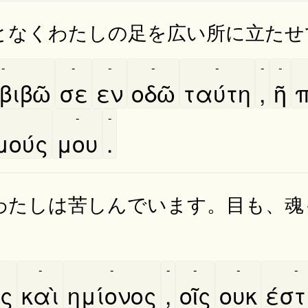
となくわたしの足を広い所に立たせ
-
-
-
-
-
-
-
βιβῶ
σε
εν
οδῶ
ταύτη
,
ῆ
π
-
-
ούς
μου
.
わたしは苦しんでいます。目も、魂
-
-
-
-
-
-
ος
καὶ
ημίονος
,
οῖς
ουκ
έστ