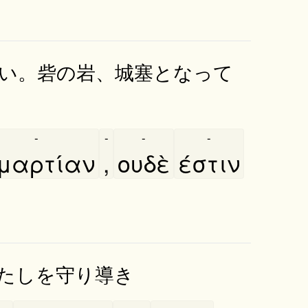
い。砦の岩、城塞となって
-
-
-
-
μαρτίαν
,
ουδὲ
έστιν
たしを守り導き