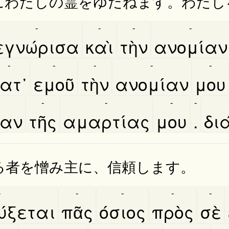
にわたしの霊をゆだねます。わたし
-
-
-
-
εγνώρισα
καὶ
τὴν
ανομίαν
-
-
-
-
-
ατ᾿
εμοῦ
τὴν
ανομίαν
μου
-
-
-
-
ιαν
τῆς
αμαρτίας
μου
.
δι
る者を憎み主に、信頼します。
-
-
-
-
-
́ξεται
πᾶς
όσιος
πρὸς
σὲ