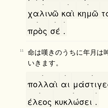
-
-
-
χαλινῶ
καὶ
κημῶ
τ
-
-
-
πρὸς
σέ
.
命は嘆きのうちに年月は
11
いきます。
-
-
-
πολλαὶ
αι
μάστιγε
-
-
-
έλεος
κυκλώσει
.