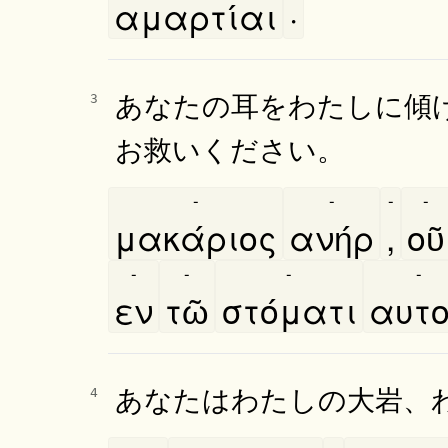
αμαρτίαι
·
あなたの耳をわたしに傾
3
お救いください。
-
-
-
-
μακάριος
ανήρ
,
οῦ
-
-
-
-
εν
τῶ
στόματι
αυτο
あなたはわたしの大岩、
4