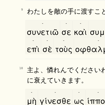
わたしを敵の手に渡すこ
9
-
-
-
συνετιῶ
σε
καὶ
συμ
-
-
-
-
επὶ
σὲ
τοὺς
οφθαλμ
主よ、憐れんでください
10
に衰えていきます。
-
-
-
-
μὴ
γίνεσθε
ως
ίππ