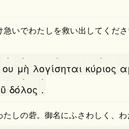
け急いでわたしを救い出してくださ
-
-
-
-
ου
μὴ
λογίσηται
κύριος
α
-
-
ῦ
δόλος
.
わたしの砦。御名にふさわしく、わ