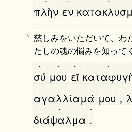
-
-
-
πλὴν
εν
κατακλυσμ
慈しみをいただいて、わ
8
たしの魂の悩みを知って
-
-
-
-
σύ
μου
εῖ
καταφυγη
-
-
-
αγαλλίαμά
μου
,
λ
-
-
διάψαλμα
.