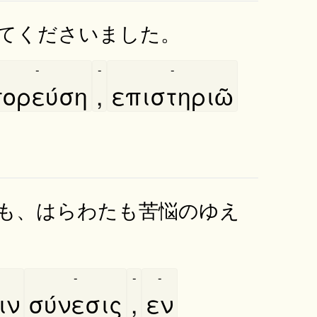
てくださいました。
-
-
-
ορεύση
,
επιστηριῶ
も、はらわたも苦悩のゆえ
-
-
-
ιν
σύνεσις
,
εν