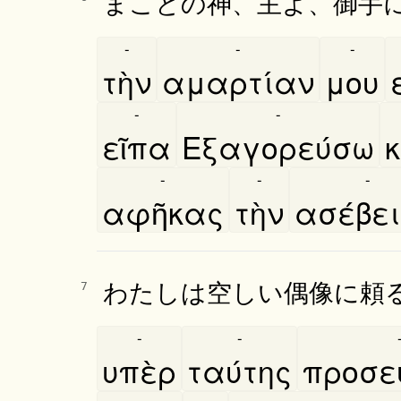
まことの神、主よ、御手
-
-
-
τὴν
αμαρτίαν
μου
-
-
εῖπα
Εξαγορεύσω
κ
-
-
-
αφῆκας
τὴν
ασέβε
わたしは空しい偶像に頼
7
-
-
υπὲρ
ταύτης
προσευ