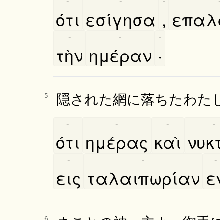
-
-
-
ότι
εσίγησα
,
επαλα
-
-
-
τὴν
ημέραν
·
隠された網に落ちたわた
5
-
-
-
-
ότι
ημέρας
καὶ
νυκτ
-
-
-
εις
ταλαιπωρίαν
ε
6