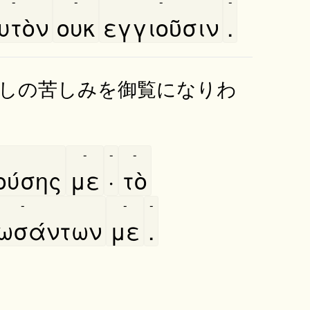
-
-
-
-
υτὸν
ουκ
εγγιοῦσιν
.
しの苦しみを御覧になりわ
-
-
-
ύσης
με
·
τὸ
-
-
-
ωσάντων
με
.