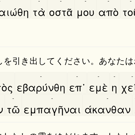
-
-
-
-
-
-
ιώθη
τὰ
οστᾶ
μου
απὸ
του
しを引き出してください。あなたは
-
-
-
-
-
ὸς
εβαρύνθη
επ᾿
εμὲ
η
χει
-
-
-
ν
τῶ
εμπαγῆναι
άκανθαν