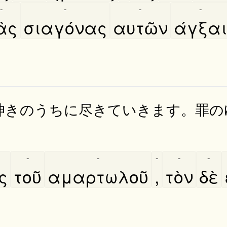
-
-
-
-
ὰς
σιαγόνας
αυτῶν
άγξαι
呻きのうちに尽きていきます。罪の
-
-
-
-
-
ς
τοῦ
αμαρτωλοῦ
,
τὸν
δὲ