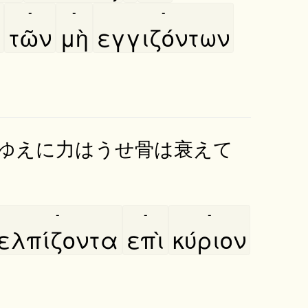
-
-
-
τῶν
μὴ
εγγιζόντων
ゆえに力はうせ骨は衰えて
-
-
-
ελπίζοντα
επὶ
κύριον