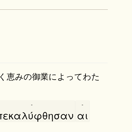
く恵みの御業によってわた
-
-
πεκαλύφθησαν
αι