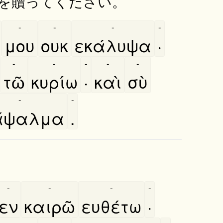
を贖ってください。
-
-
-
-
μου
ουκ
εκάλυψα
·
-
-
-
-
-
τῶ
κυρίω
·
καὶ
σὺ
-
-
άψαλμα
.
-
-
-
-
εν
καιρῶ
ευθέτω
·