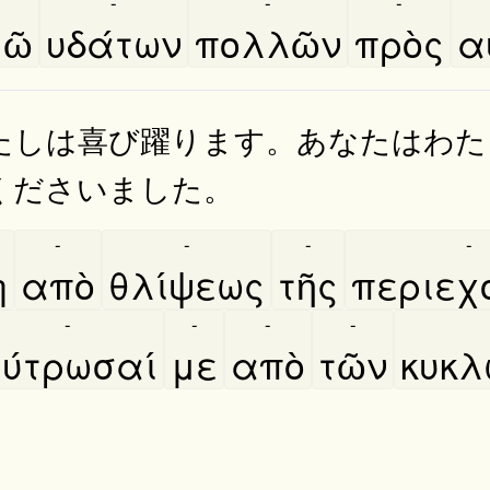
-
-
-
ῶ
υδάτων
πολλῶν
πρὸς
α
たしは喜び躍ります。あなたはわた
くださいました。
-
-
-
-
̀
απὸ
θλίψεως
τῆς
περιεχο
-
-
-
-
ύτρωσαί
με
απὸ
τῶν
κυκλ