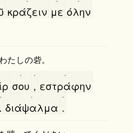
-
-
-
͂
κράζειν
με
όλην
わたしの砦。
-
-
-
́ρ
σου
,
εστράφην
-
-
-
.
διάψαλμα
.