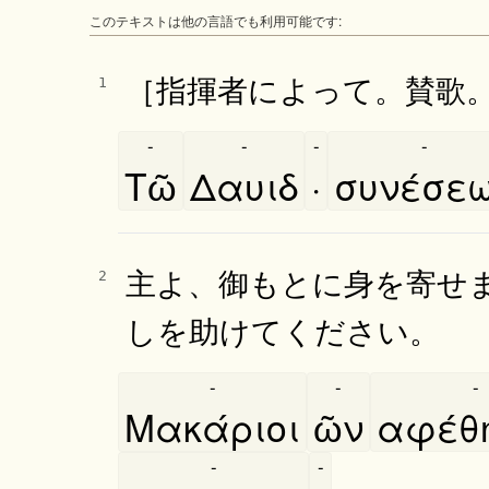
このテキストは他の言語でも利用可能です:
［指揮者によって。賛歌
1
-
-
-
-
Τῶ
Δαυιδ
·
συνέσε
主よ、御もとに身を寄せ
2
しを助けてください。
-
-
-
Μακάριοι
ῶν
αφέθ
-
-