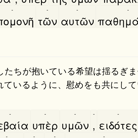
-
-
-
-
πομονῆ
τῶν
αυτῶν
παθημα
したちが抱いている希望は揺るぎま
れているように、慰めをも共にして
-
-
-
-
-
εβαία
υπὲρ
υμῶν
,
ειδότες
-
-
-
-