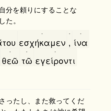
自分を頼りにすることな
した。
-
-
-
́του
εσχήκαμεν
,
ίνα
-
-
-
θεῶ
τῶ
εγείροντι
さったし、また救ってくだ