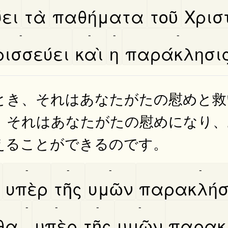
́ει
τὰ
παθήματα
τοῦ
Χριστ
-
-
-
-
ισσεύει
καὶ
η
παράκλησι
とき、それはあなたがたの慰めと救
、それはあなたがたの慰めになり、
えることができるのです。
-
-
-
-
υπὲρ
τῆς
υμῶν
παρακλή
-
-
-
-
θα
,
υπὲρ
τῆς
υμῶν
παρακ