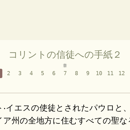
コリントの信徒への手紙２
章
2
3
4
5
6
7
8
9
10
11
12
ト‧イエスの使徒とされたパウロと
イア州の全地方に住むすべての聖な