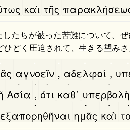
ύτως
καὶ
τῆς
παρακλήσεω
たしたちが被った苦難について、ぜ
どひどく圧迫されて、生きる望みさ
-
-
-
-
-
-
ᾶς
αγνοεῖν
,
αδελφοί
,
υπ
-
-
-
-
-
͂
Ασία
,
ότι
καθ᾿
υπερβολὴ
-
-
-
-
εξαπορηθῆναι
ημᾶς
καὶ
το