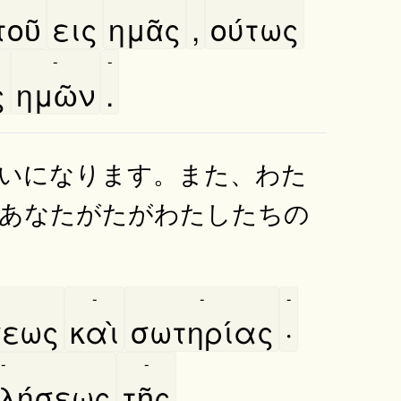
οῦ
εις
ημᾶς
,
ούτως
-
-
ς
ημῶν
.
いになります。また、わた
あなたがたがわたしたちの
-
-
-
σεως
καὶ
σωτηρίας
·
-
-
λήσεως
τῆς