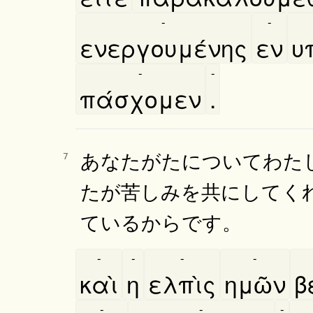
-
-
ενεργουμένης
εν
υ
-
-
πάσχομεν
.
あなたがたについてわた
7
たが苦しみを共にしてく
ているからです。
-
-
-
-
καὶ
η
ελπὶς
ημῶν
β
-
-
-