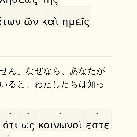
-
-
-
́των
ῶν
καὶ
ημεῖς
せん。なぜなら、あなたが
いると、わたしたちは知っ
-
-
-
-
ότι
ως
κοινωνοί
εστε
-