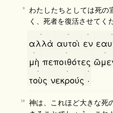
わたしたちとしては死の
9
く、死者を復活させてく
-
-
-
-
αλλὰ
αυτοὶ
εν
εαυτ
-
-
-
μὴ
πεποιθότες
ῶμε
-
-
-
τοὺς
νεκρούς
·
神は、これほど大きな死
10