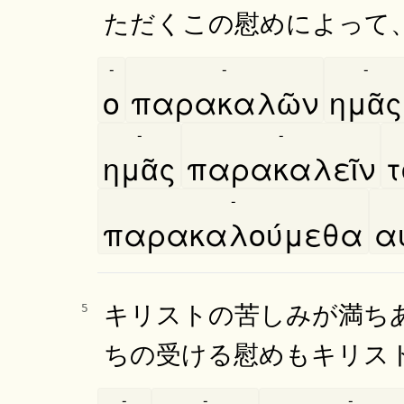
ただくこの慰めによって
-
-
-
ο
παρακαλῶν
ημᾶς
-
-
ημᾶς
παρακαλεῖν
τ
-
παρακαλούμεθα
αυ
キリストの苦しみが満ち
5
ちの受ける慰めもキリス
-
-
-