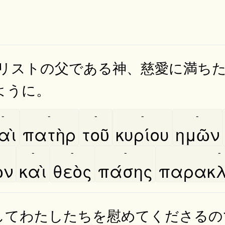
キリストの父である神、慈愛に満ち
ように。
-
-
-
-
-
αὶ
πατὴρ
τοῦ
κυρίου
ημῶν
-
-
-
-
͂ν
καὶ
θεὸς
πάσης
παρακλ
してわたしたちを慰めてくださるの