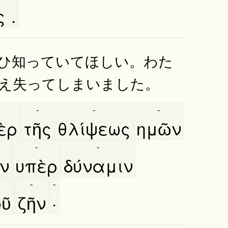
ς
.
ひ知っていてほしい。わた
え失ってしまいました。
-
-
-
ὲρ
τῆς
θλίψεως
ημῶν
-
-
ν
υπὲρ
δύναμιν
-
-
ῦ
ζῆν
·