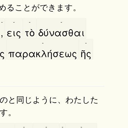
めることができます。
-
-
-
-
,
εις
τὸ
δύνασθαι
-
-
͂ς
παρακλήσεως
ῆς
のと同じように、わたした
す。
-
-
-
-