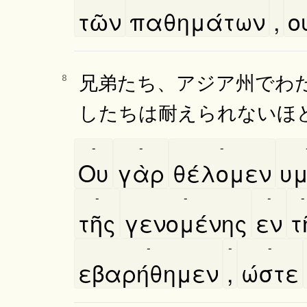
τῶν
παθημάτων
,
ο
兄弟たち、アジア州でわ
8
したちは耐えられないほ
-
-
-
Ου
γὰρ
θέλομεν
υμ
-
-
-
-
τῆς
γενομένης
εν
τη
-
-
-
εβαρήθημεν
,
ώστε