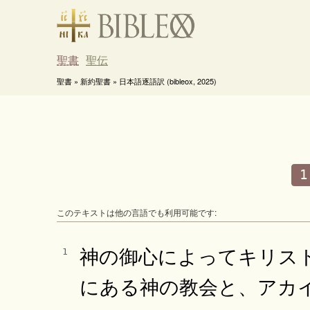
聖書
聖伝
聖書 » 新約聖書 » 日本語逐語訳 (bibleox, 2025)
1
このテキストは他の言語でも利用可能です:
神の御心によってキリス
1
にある神の教会と、アカ