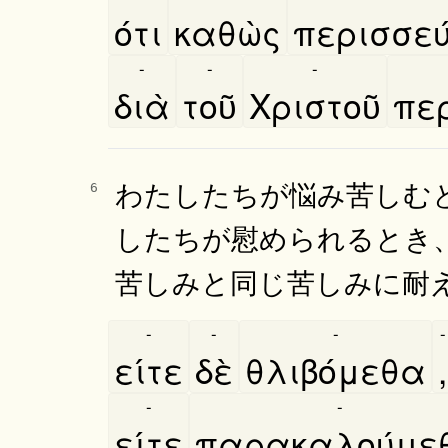
ότι
καθὼς
περισσευ
-
-
-
διὰ
τοῦ
Χριστοῦ
περ
わたしたちが悩み苦しむ
6
したちが慰められるとき
苦しみと同じ苦しみに耐
-
-
-
-
είτε
δὲ
θλιβόμεθα
,
-
-
είτε
παρακαλούμε