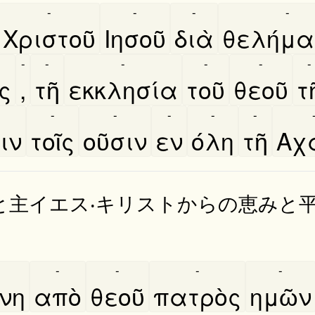
-
-
-
-
Χριστοῦ
Ιησοῦ
διὰ
θελήμα
-
-
-
-
-
-
ς
,
τῆ
εκκλησία
τοῦ
θεοῦ
τη
-
-
-
-
-
ιν
τοῖς
οῦσιν
εν
όλη
τῆ
Αχα
と主イエス‧キリストからの恵みと
-
-
-
-
́νη
απὸ
θεοῦ
πατρὸς
ημῶν