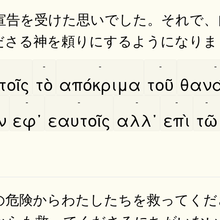
宣告を受けた思いでした。それで、
ださる神を頼りにするようになりま
-
-
-
-
οῖς
τὸ
απόκριμα
τοῦ
θανα
-
-
-
-
-
ν
εφ᾿
εαυτοῖς
αλλ᾿
επὶ
τῶ
の危険からわたしたちを救ってくだ