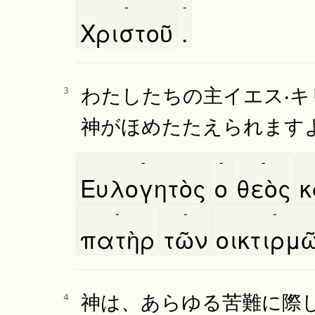
-
-
Χριστοῦ
.
わたしたちの主イエス‧
3
神がほめたたえられます
-
-
-
Ευλογητὸς
ο
θεὸς
κ
-
-
-
πατὴρ
τῶν
οικτιρμω
神は、あらゆる苦難に際
4