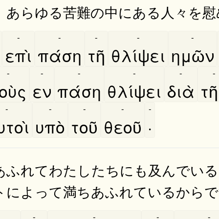
、あらゆる苦難の中にある人々を慰
-
-
-
-
-
επὶ
πάση
τῆ
θλίψει
ημῶν
-
-
-
-
-
-
οὺς
εν
πάση
θλίψει
διὰ
τη
-
-
-
-
-
τοὶ
υπὸ
τοῦ
θεοῦ
·
あふれてわたしたちにも及んでいる
トによって満ちあふれているからで
-
-
-
-