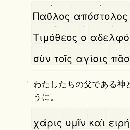
-
-
Παῦλος
απόστολος
-
-
-
Τιμόθεος
ο
αδελφό
-
-
-
-
σὺν
τοῖς
αγίοις
πᾶσ
わたしたちの父である神
2
うに。
-
-
-
-
χάρις
υμῖν
καὶ
ειρη