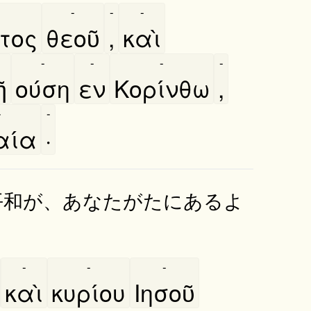
-
-
-
τος
θεοῦ
,
καὶ
-
-
-
-
͂
ούση
εν
Κορίνθω
,
-
-
ία
·
平和が、あなたがたにあるよ
-
-
-
καὶ
κυρίου
Ιησοῦ