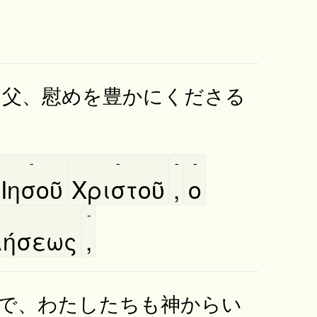
た父、慰めを豊かにくださる
-
-
-
-
Ιησοῦ
Χριστοῦ
,
ο
-
ήσεως
,
で、わたしたちも神からい