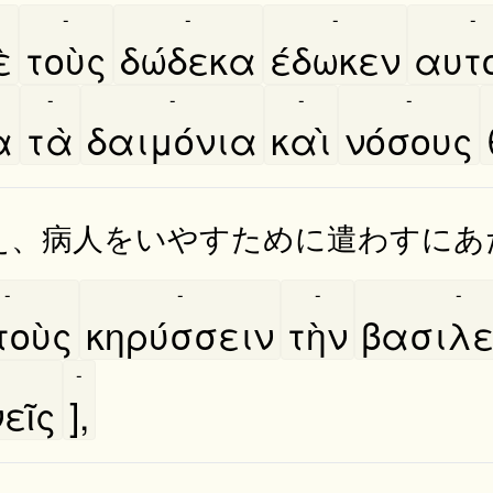
-
-
-
-
̀
τοὺς
δώδεκα
έδωκεν
αυτο
-
-
-
-
α
τὰ
δαιμόνια
καὶ
νόσους
え、病人をいやすために遣わすにあ
-
-
-
-
οὺς
κηρύσσειν
τὴν
βασιλε
-
ῖς
],