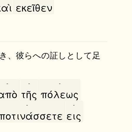
αὶ
εκεῖθεν
き、彼らへの証しとして足
-
-
-
απὸ
τῆς
πόλεως
-
-
ποτινάσσετε
εις