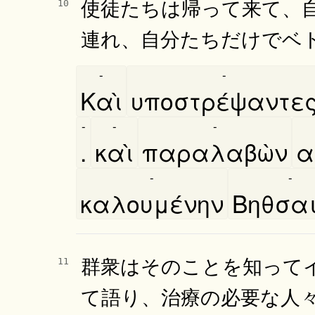
使徒たちは帰って来て、
10
連れ、自分たちだけでベ
-
-
Καὶ
υποστρέψαντε
-
-
-
.
καὶ
παραλαβὼν
α
-
-
καλουμένην
Βηθσαι
群衆はそのことを知って
11
て語り、治療の必要な人