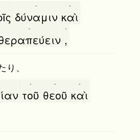
-
-
ῖς
δύναμιν
καὶ
-
-
θεραπεύειν
,
たり、
-
-
-
ίαν
τοῦ
θεοῦ
καὶ