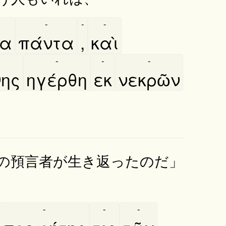
-
-
-
να
πάντα
,
καὶ
-
-
-
νης
ηγέρθη
εκ
νεκρῶν
の預言者が生き返ったのだ」
-
-
-