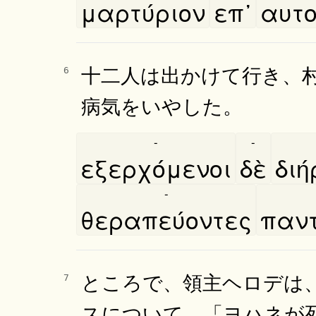
μαρτύριον
επ᾿
αυτο
十二人は出かけて行き、
6
病気をいやした。
-
-
εξερχόμενοι
δὲ
διη
-
θεραπεύοντες
παντ
ところで、領主ヘロデは
7
スについて、「ヨハネが