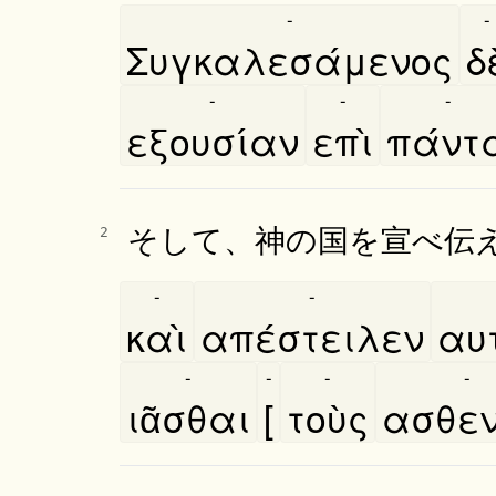
-
-
Συγκαλεσάμενος
δε
-
-
-
εξουσίαν
επὶ
πάντ
そして、神の国を宣べ伝
2
-
-
καὶ
απέστειλεν
αυτ
-
-
-
-
ιᾶσθαι
[
τοὺς
ασθενε