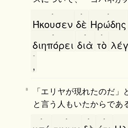
-
-
-
Ήκουσεν
δὲ
Ηρώδης
-
-
-
διηπόρει
διὰ
τὸ
λέ
-
,
「エリヤが現れたのだ」
8
と言う人もいたからであ
-
-
-
-