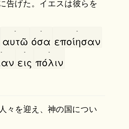
に告げた。イエスは彼らを
-
-
-
αυτῶ
όσα
εποίησαν
-
-
-
ίαν
εις
πόλιν
人々を迎え、神の国につい