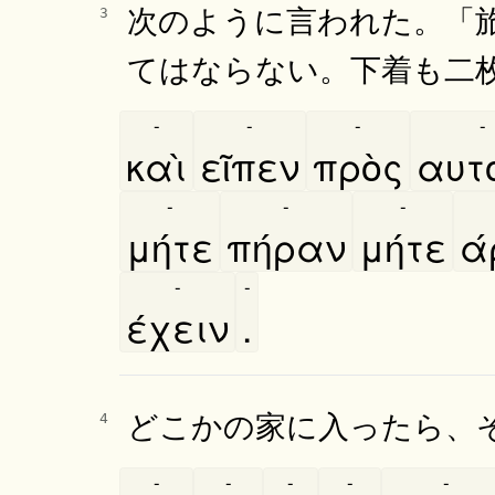
次のように言われた。「
3
てはならない。下着も二
-
-
-
-
καὶ
εῖπεν
πρὸς
αυτο
-
-
-
μήτε
πήραν
μήτε
α
-
-
έχειν
.
どこかの家に入ったら、
4
-
-
-
-
-