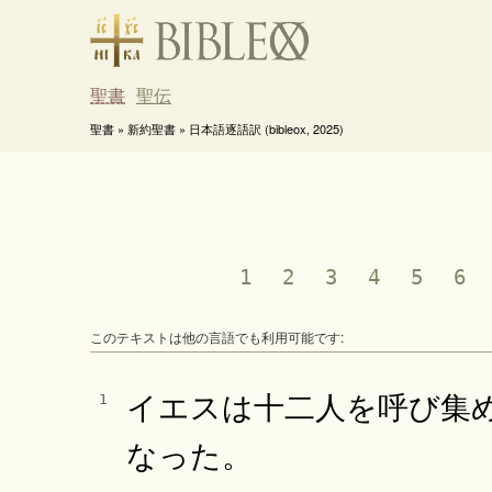
聖書
聖伝
聖書 » 新約聖書 » 日本語逐語訳 (bibleox, 2025)
1
2
3
4
5
6
このテキストは他の言語でも利用可能です:
イエスは十二人を呼び集
1
なった。