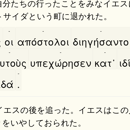
自分たちの行ったことをみなイエス
トサイダという町に退かれた。
-
-
-
ς
οι
απόστολοι
διηγήσαντο
-
-
-
υτοὺς
υπεχώρησεν
κατ᾿
ιδ
-
δά
.
イエスの後を追った。イエスはこの
々をいやしておられた。