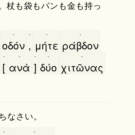
。杖も袋もパンも金も持っ
-
-
-
-
οδόν
,
μήτε
ράβδον
-
-
-
-
-
[
ανὰ
]
δύο
χιτῶνας
ちなさい。
-
-