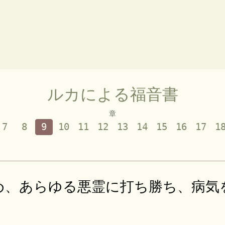
ルカによる福音書
章
7
8
9
10
11
12
13
14
15
16
17
1
め、あらゆる悪霊に打ち勝ち、病気