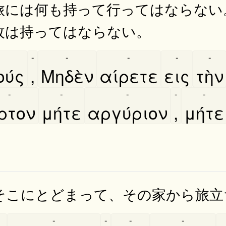
旅には何も持って行ってはならない
枚は持ってはならない。
-
-
-
-
-
ύς
,
Μηδὲν
αίρετε
εις
τὴν
-
-
-
-
-
́ρτον
μήτε
αργύριον
,
μήτε
そこにとどまって、その家から旅立
-
-
-
-