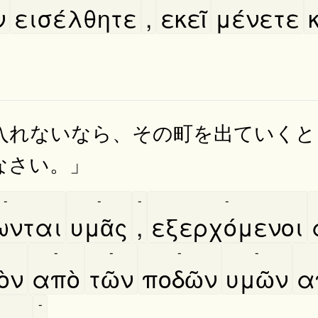
ν
εισέλθητε
,
εκεῖ
μένετε
κ
入れないなら、その町を出ていくと
なさい。」
-
-
-
-
ωνται
υμᾶς
,
εξερχόμενοι
-
-
-
-
ὸν
απὸ
τῶν
ποδῶν
υμῶν
α
-