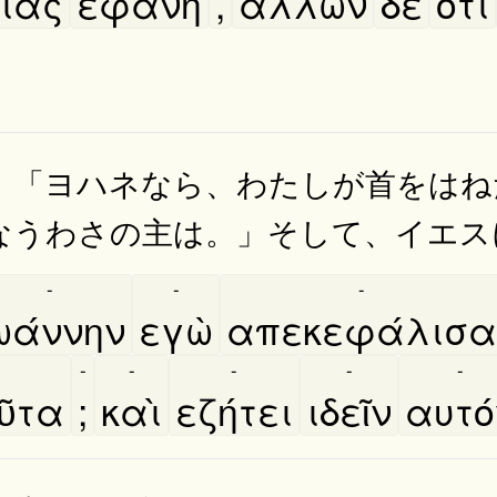
ίας
εφάνη
,
άλλων
δὲ
ότι
。「ヨハネなら、わたしが首をはね
なうわさの主は。」そして、イエス
-
-
-
ωάννην
εγὼ
απεκεφάλισα
-
-
-
-
-
ῦτα
;
καὶ
εζήτει
ιδεῖν
αυτο