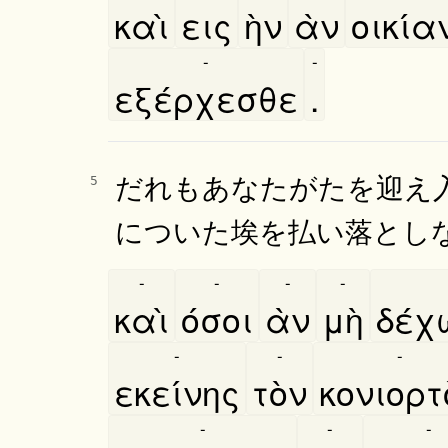
καὶ
εις
ὴν
ὰν
οικία
-
-
εξέρχεσθε
.
だれもあなたがたを迎え
5
についた埃を払い落とし
-
-
-
-
καὶ
όσοι
ὰν
μὴ
δέχ
-
-
-
εκείνης
τὸν
κονιορτ
-
-
-