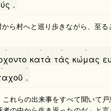
ύς
.
村から村へと巡り歩きながら、至る
-
-
-
-
́ρχοντο
κατὰ
τὰς
κώμας
ε
-
-
αχοῦ
.
、これらの出来事をすべて聞いて戸
死者の中から生き返ったのだ」と言