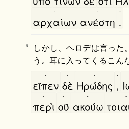
υπό
τινων
δὲ
ότι
Ηλ
-
-
-
αρχαίων
ανέστη
.
しかし、ヘロデは言った
9
う。耳に入ってくるこん
-
-
-
-
εῖπεν
δὲ
Ηρώδης
,
Ι
-
-
-
-
περὶ
οῦ
ακούω
τοια