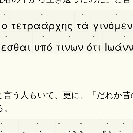
-
-
-
-
ο
τετραάρχης
τὰ
γινόμε
-
-
-
-
-
γεσθαι
υπό
τινων
ότι
Ιωάν
と言う人もいて、更に、「だれか昔
る。
-
-
-
-
-
-