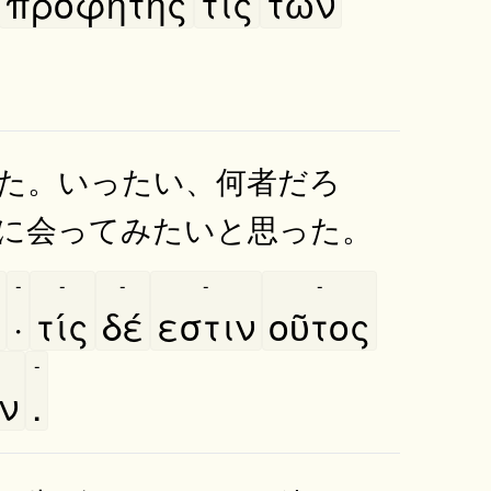
προφήτης
τις
τῶν
た。いったい、何者だろ
に会ってみたいと思った。
-
-
-
-
-
·
τίς
δέ
εστιν
οῦτος
-
́ν
.