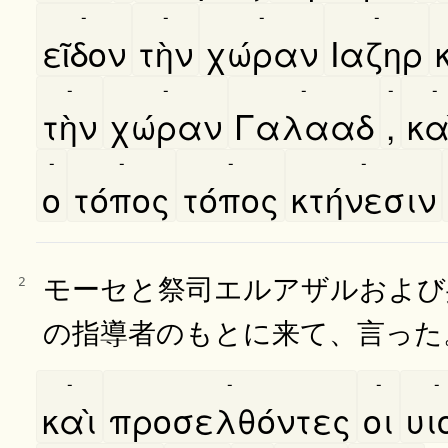
-
-
-
-
εῖδον
τὴν
χώραν
Ιαζηρ
-
-
-
-
-
τὴν
χώραν
Γαλααδ
,
κα
-
-
-
-
ο
τόπος
τόπος
κτήνεσιν
モーセと祭司エルアザルおよび
2
の指導者のもとに来て、言った
-
-
-
-
καὶ
προσελθόντες
οι
υιο