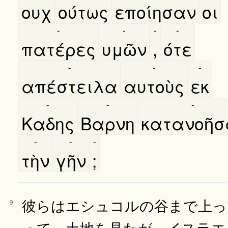
ουχ
ούτως
εποίησαν
οι
-
-
-
-
πατέρες
υμῶν
,
ότε
-
-
-
απέστειλα
αυτοὺς
εκ
-
-
-
Καδης
Βαρνη
κατανοῆσ
-
-
-
τὴν
γῆν
;
彼らはエシュコルの谷まで上っ
9
って、土地を見たが、イスラエ