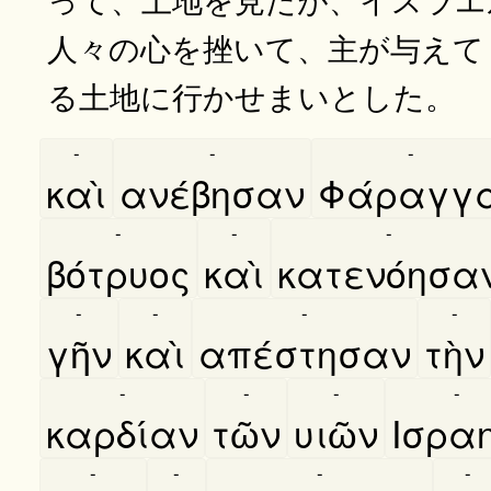
人々の心を挫いて、主が与えて
る土地に行かせまいとした。
-
-
-
καὶ
ανέβησαν
Φάραγγ
-
-
-
βότρυος
καὶ
κατενόησα
-
-
-
-
γῆν
καὶ
απέστησαν
τὴν
-
-
-
-
καρδίαν
τῶν
υιῶν
Ισρα
-
-
-
-