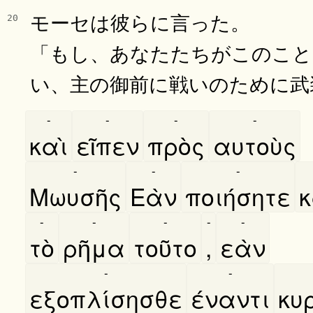
モーセは彼らに言った。
20
「もし、あなたたちがこのこと
い、主の御前に戦いのために武
-
-
-
-
καὶ
εῖπεν
πρὸς
αυτοὺς
-
-
-
Μωυσῆς
Εὰν
ποιήσητε
κ
-
-
-
-
-
τὸ
ρῆμα
τοῦτο
,
εὰν
-
-
εξοπλίσησθε
έναντι
κυρ