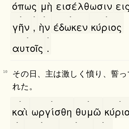
όπως
μὴ
εισέλθωσιν
ει
-
-
-
-
-
γῆν
,
ὴν
έδωκεν
κύριος
-
-
αυτοῖς
.
その日、主は激しく憤り、誓っ
10
れた。
-
-
-
-
καὶ
ωργίσθη
θυμῶ
κύρι
-
-
-
-