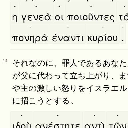
-
-
-
-
-
η
γενεὰ
οι
ποιοῦντες
τα
-
-
-
-
πονηρὰ
έναντι
κυρίου
.
それなのに、罪人であるあなた
14
が父に代わって立ち上がり、ま
や主の激しい怒りをイスラエル
に招こうとする。
-
-
-
-
ιδοὺ
ανέστητε
αντὶ
τῶν