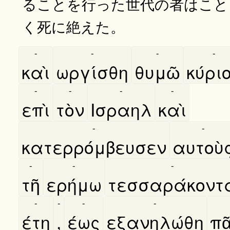
ることを行った世代の者はこと
く死に絶えた。
-
-
-
-
καὶ
ωργίσθη
θυμῶ
κύρι
-
-
-
-
επὶ
τὸν
Ισραηλ
καὶ
-
-
κατερρόμβευσεν
αυτοὺ
-
-
-
τῆ
ερήμω
τεσσαράκοντ
-
-
-
-
έτη
,
έως
εξανηλώθη
πα