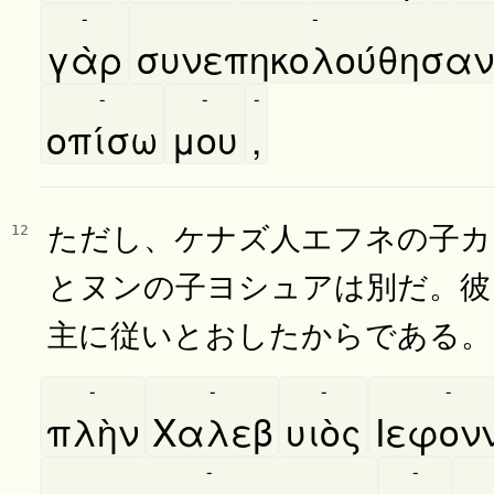
-
-
γὰρ
συνεπηκολούθησαν
-
-
-
οπίσω
μου
,
ただし、ケナズ人エフネの子カ
12
とヌンの子ヨシュアは別だ。彼
主に従いとおしたからである。
-
-
-
-
πλὴν
Χαλεβ
υιὸς
Ιεφον
-
-