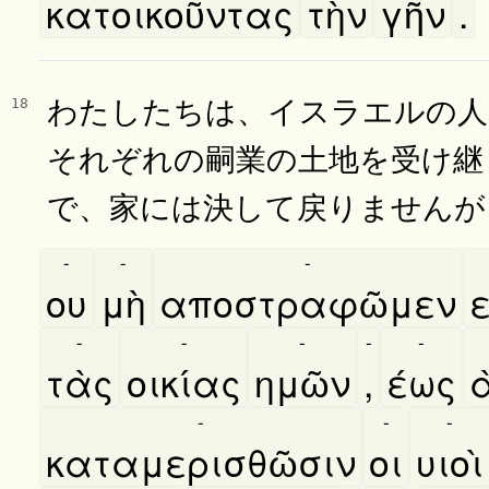
κατοικοῦντας
τὴν
γῆν
.
わたしたちは、イスラエルの人
18
それぞれの嗣業の土地を受け継
で、家には決して戻りませんが
-
-
-
ου
μὴ
αποστραφῶμεν
ε
-
-
-
-
-
τὰς
οικίας
ημῶν
,
έως
α
-
-
-
καταμερισθῶσιν
οι
υιοὶ