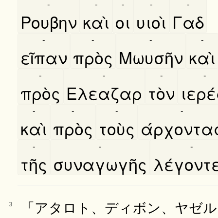
-
-
-
-
-
Ρουβην
καὶ
οι
υιοὶ
Γαδ
-
-
-
-
εῖπαν
πρὸς
Μωυσῆν
καὶ
-
-
-
-
πρὸς
Ελεαζαρ
τὸν
ιερε
-
-
-
-
καὶ
πρὸς
τοὺς
άρχοντα
-
-
-
τῆς
συναγωγῆς
λέγοντ
「アタロト、ディボン、ヤゼル
3