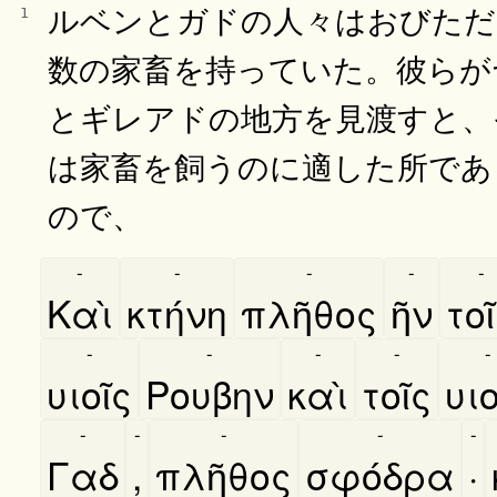
ルベンとガドの人々はおびただ
1
数の家畜を持っていた。彼らが
とギレアドの地方を見渡すと、
は家畜を飼うのに適した所であ
ので、
-
-
-
-
-
Καὶ
κτήνη
πλῆθος
ῆν
τοι
-
-
-
-
-
υιοῖς
Ρουβην
καὶ
τοῖς
υιο
-
-
-
-
-
Γαδ
,
πλῆθος
σφόδρα
·