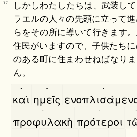
しかしわたしたちは、武装して
17
ラエルの人々の先頭に立って進
らをその所に導いて行きます。
住民がいますので、子供たちに
のある町に住まわせねばなりま
ん。
-
-
-
καὶ
ημεῖς
ενοπλισάμεν
-
-
προφυλακὴ
πρότεροι
τω
-
-
-
-
-