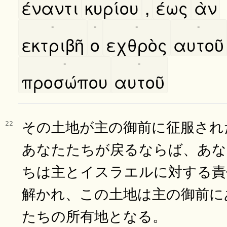
έναντι
κυρίου
,
έως
ὰν
-
-
-
-
εκτριβῆ
ο
εχθρὸς
αυτοῦ
-
-
προσώπου
αυτοῦ
その土地が主の御前に征服され
22
あなたたちが戻るならば、あな
ちは主とイスラエルに対する責
解かれ、この土地は主の御前に
たちの所有地となる。