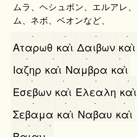
ムラ、ヘシュボン、エルアレ、
ム、ネボ、ベオンなど、
-
-
-
-
Αταρωθ
καὶ
Δαιβων
καὶ
-
-
-
-
Ιαζηρ
καὶ
Ναμβρα
καὶ
-
-
-
-
Εσεβων
καὶ
Ελεαλη
καὶ
-
-
-
-
Σεβαμα
καὶ
Ναβαυ
καὶ
-
-
Βαιαν
,