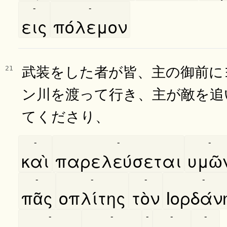
-
-
εις
πόλεμον
武装をした者が皆、主の御前に
21
ン川を渡って行き、主が敵を追
てくださり、
-
-
-
καὶ
παρελεύσεται
υμῶ
-
-
-
-
πᾶς
οπλίτης
τὸν
Ιορδάν
-
-
-
-
-