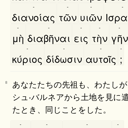
-
-
-
-
διανοίας
τῶν
υιῶν
Ισρ
-
-
-
-
-
μὴ
διαβῆναι
εις
τὴν
γῆν
-
-
-
-
κύριος
δίδωσιν
αυτοῖς
;
あなたたちの先祖も、わたしが
8
シュ‧バルネアから土地を見に
たとき、同じことをした。
-
-
-
-