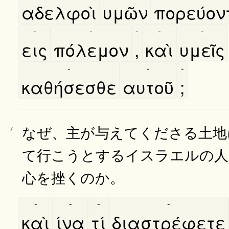
αδελφοὶ
υμῶν
πορεύον
-
-
-
-
-
εις
πόλεμον
,
καὶ
υμεῖς
-
-
-
καθήσεσθε
αυτοῦ
;
なぜ、主が与えてくださる土地
7
て行こうとするイスラエルの人
心を挫くのか。
-
-
-
-
καὶ
ίνα
τί
διαστρέφετε