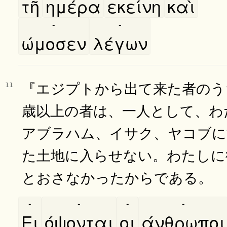
τῆ
ημέρα
εκείνη
καὶ
-
-
ώμοσεν
λέγων
『エジプトから出て来た者のう
11
歳以上の者は、一人として、わ
アブラハム、イサク、ヤコブに
た土地に入らせない。わたしに
とおさなかったからである。
-
-
-
-
Ει
όψονται
οι
άνθρωποι