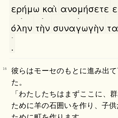
ερήμω
καὶ
ανομήσετε
ε
-
-
-
όλην
τὴν
συναγωγὴν
τα
-
.
彼らはモーセのもとに進み出て
16
た。
「わたしたちはまずここに、群
ために羊の石囲いを作り、子供
ために町を作ります。