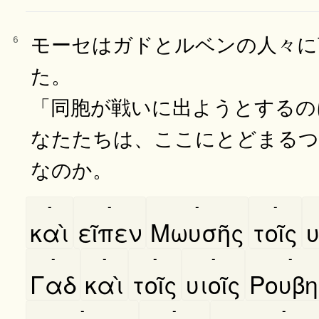
モーセはガドとルベンの人々に
6
た。
「同胞が戦いに出ようとするの
なたたちは、ここにとどまる
なのか。
-
-
-
-
καὶ
εῖπεν
Μωυσῆς
τοῖς
υ
-
-
-
-
-
Γαδ
καὶ
τοῖς
υιοῖς
Ρουβη
-
-
-