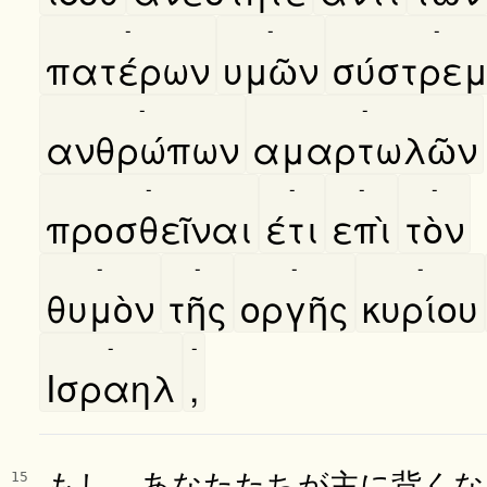
-
-
-
πατέρων
υμῶν
σύστρε
-
-
ανθρώπων
αμαρτωλῶν
-
-
-
-
προσθεῖναι
έτι
επὶ
τὸν
-
-
-
-
θυμὸν
τῆς
οργῆς
κυρίου
-
-
Ισραηλ
,
もし、あなたたちが主に背くな
15