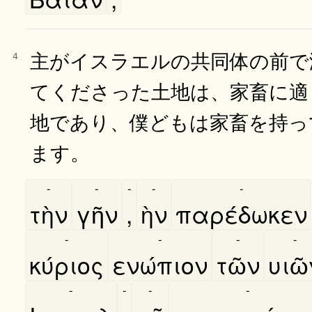
主がイスラエルの共同体の前で
4
てくださった土地は、家畜に適
地であり、僕どもは家畜を持っ
ます。
-
-
-
-
-
τὴν
γῆν
,
ὴν
παρέδωκεν
-
-
-
-
κύριος
ενώπιον
τῶν
υιῶ
-
-
-
-