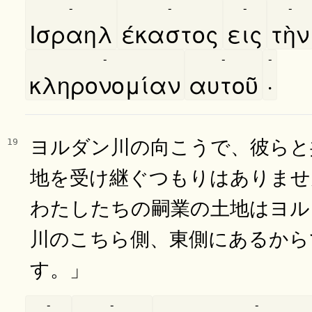
-
-
-
-
Ισραηλ
έκαστος
εις
τὴν
-
-
-
κληρονομίαν
αυτοῦ
·
ヨルダン川の向こうで、彼らと
19
地を受け継ぐつもりはありませ
わたしたちの嗣業の土地はヨル
川のこちら側、東側にあるから
す。」
-
-
-