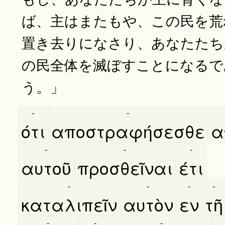
ば、主はまたもや、この民を荒
置き去りになさり、あなたたち
の民全体を滅ぼすことになるで
う。」
-
-
ότι
αποστραφήσεσθε
α
-
-
-
αυτοῦ
προσθεῖναι
έτι
-
-
-
-
καταλιπεῖν
αυτὸν
εν
τῆ
-
-
-