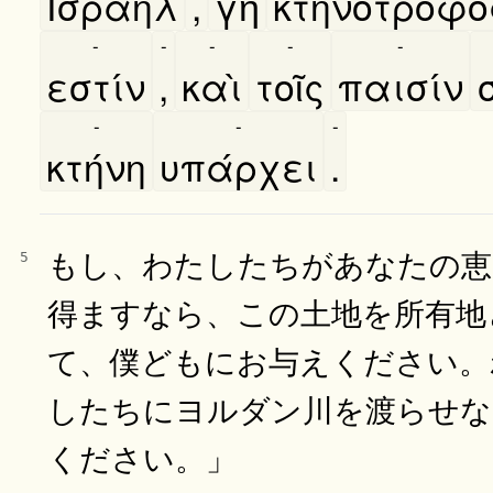
Ισραηλ
,
γῆ
κτηνοτρόφο
-
-
-
-
-
εστίν
,
καὶ
τοῖς
παισίν
-
-
-
κτήνη
υπάρχει
.
もし、わたしたちがあなたの恵
5
得ますなら、この土地を所有地
て、僕どもにお与えください。
したちにヨルダン川を渡らせな
ください。」