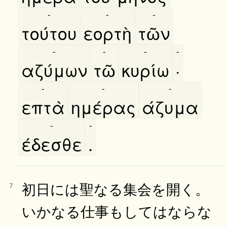
-
-
-
τούτου
εορτὴ
τῶν
-
-
-
-
αζύμων
τῶ
κυρίω
·
-
-
-
επτὰ
ημέρας
άζυμα
-
-
έδεσθε
.
初日には聖なる集会を開く。
7
いかなる仕事もしてはならな