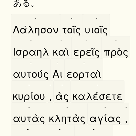
ある。
-
-
-
Λάλησον
τοῖς
υιοῖς
-
-
-
-
Ισραηλ
καὶ
ερεῖς
πρὸς
-
-
-
αυτούς
Αι
εορταὶ
-
-
-
-
κυρίου
,
ὰς
καλέσετε
-
-
-
-
αυτὰς
κλητὰς
αγίας
,
-
-
-