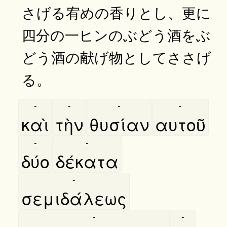
さげる宥めの香りとし、更に
四分の一ヒンのぶどう酒をぶ
どう酒の献げ物としてささげ
る。
-
-
-
-
καὶ
τὴν
θυσίαν
αυτοῦ
-
-
δύο
δέκατα
-
σεμιδάλεως
-
-