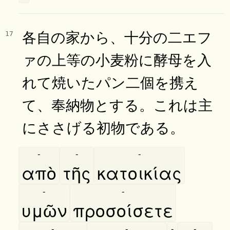
各自の家から、十分の二エフ
17
ァの上等の小麦粉に酵母を入
れて焼いたパン二個を携え
て、奉納物とする。これは主
にささげる初物である。
-
-
-
απὸ
τῆς
κατοικίας
-
-
υμῶν
προσοίσετε
-
-
-
-