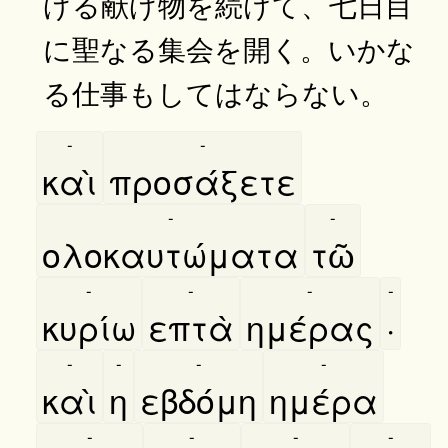
げる献げ物を続けて、七日目
に聖なる集会を開く。いかな
る仕事もしてはならない。
-
-
καὶ
προσάξετε
-
-
ολοκαυτώματα
τῶ
-
-
-
-
κυρίω
επτὰ
ημέρας
·
-
-
-
-
καὶ
η
εβδόμη
ημέρα
-
-
-
-