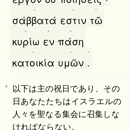
-
-
-
σάββατά
εστιν
τῶ
-
-
-
κυρίω
εν
πάση
-
-
-
κατοικία
υμῶν
.
以下は主の祝日であり、その
4
日あなたたちはイスラエルの
人々を聖なる集会に召集しな
ければならない。