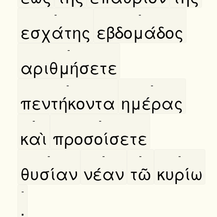
-
-
εσχάτης
εβδομάδος
-
αριθμήσετε
-
-
πεντήκοντα
ημέρας
-
-
καὶ
προσοίσετε
-
-
-
-
θυσίαν
νέαν
τῶ
κυρίω
-
.