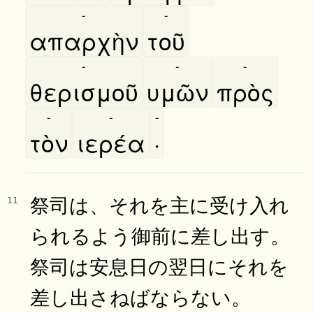
-
-
απαρχὴν
τοῦ
-
-
-
θερισμοῦ
υμῶν
πρὸς
-
-
-
τὸν
ιερέα
·
祭司は、それを主に受け入れ
11
られるよう御前に差し出す。
祭司は安息日の翌日にそれを
差し出さねばならない。