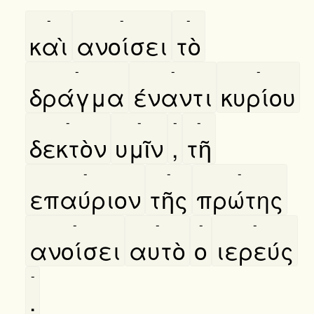
-
-
-
καὶ
ανοίσει
τὸ
-
-
-
δράγμα
έναντι
κυρίου
-
-
-
-
δεκτὸν
υμῖν
,
τῆ
-
-
-
επαύριον
τῆς
πρώτης
-
-
-
-
ανοίσει
αυτὸ
ο
ιερεύς
-
.