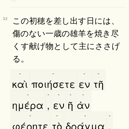
この初穂を差し出す日には、
12
傷のない一歳の雄羊を焼き尽
くす献げ物として主にささげ
る。
-
-
-
-
καὶ
ποιήσετε
εν
τῆ
-
-
-
-
-
ημέρα
,
εν
ῆ
ὰν
-
-
-
-
φέρητε
τὸ
δράγμα
,