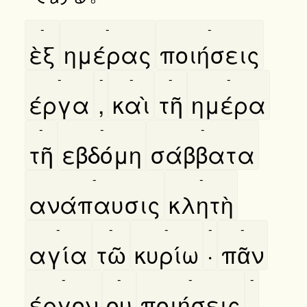
-
-
-
ὲξ
ημέρας
ποιήσεις
-
-
-
-
-
έργα
,
καὶ
τῆ
ημέρα
-
-
-
τῆ
εβδόμη
σάββατα
-
-
ανάπαυσις
κλητὴ
-
-
-
-
-
αγία
τῶ
κυρίω
·
πᾶν
-
-
-
-
έργον
ου
ποιήσεις
·