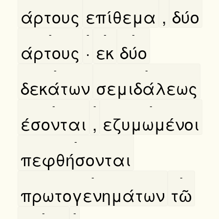
άρτους
επίθεμα
,
δύο
-
-
-
-
άρτους
·
εκ
δύο
-
-
δεκάτων
σεμιδάλεως
-
-
-
έσονται
,
εζυμωμένοι
-
πεφθήσονται
-
-
πρωτογενημάτων
τῶ
-
-