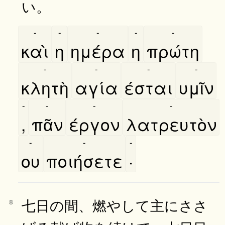
い。
-
-
-
-
-
καὶ
η
ημέρα
η
πρώτη
-
-
-
-
κλητὴ
αγία
έσται
υμῖν
-
-
-
-
,
πᾶν
έργον
λατρευτὸν
-
-
-
ου
ποιήσετε
·
七日の間、燃やして主にささ
8