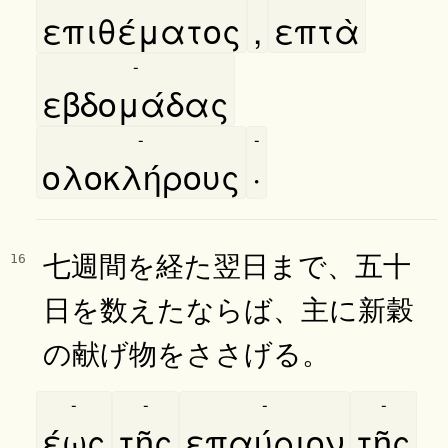
επιθέματος
,
επτὰ
-
εβδομάδας
-
-
ολοκλήρους
·
七週間を経た翌日まで、五十
16
日を数えたならば、主に新穀
の献げ物をささげる。
-
-
-
-
έως
τῆς
επαύριον
τῆς