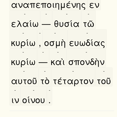
αναπεποιημένης
εν
-
-
-
-
ελαίω
—
θυσία
τῶ
-
-
-
-
κυρίω
,
οσμὴ
ευωδίας
-
-
-
-
κυρίω
—
καὶ
σπονδὴν
-
-
-
-
αυτοῦ
τὸ
τέταρτον
τοῦ
-
-
-
ιν
οίνου
.