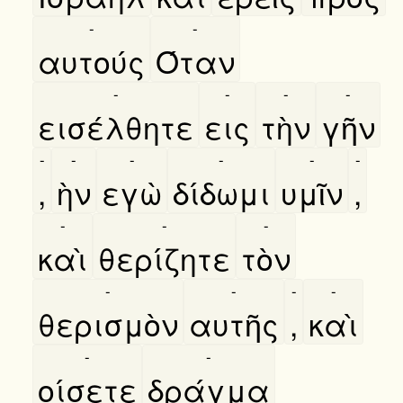
-
-
αυτούς
Όταν
-
-
-
-
εισέλθητε
εις
τὴν
γῆν
-
-
-
-
-
-
,
ὴν
εγὼ
δίδωμι
υμῖν
,
-
-
-
καὶ
θερίζητε
τὸν
-
-
-
-
θερισμὸν
αυτῆς
,
καὶ
-
-
οίσετε
δράγμα