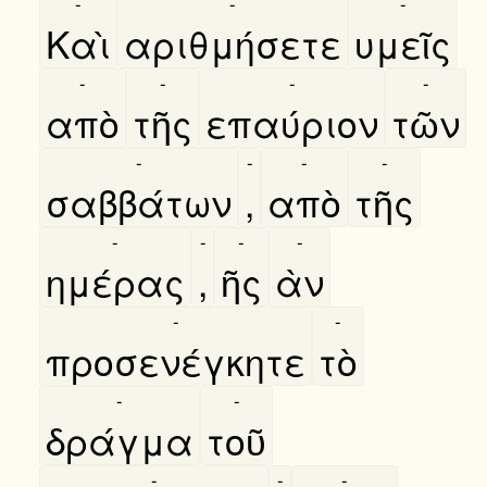
-
-
-
Καὶ
αριθμήσετε
υμεῖς
-
-
-
-
απὸ
τῆς
επαύριον
τῶν
-
-
-
-
σαββάτων
,
απὸ
τῆς
-
-
-
-
ημέρας
,
ῆς
ὰν
-
-
προσενέγκητε
τὸ
-
-
δράγμα
τοῦ
-
-
-