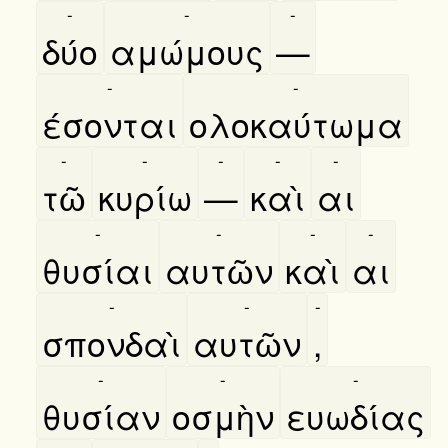
-
-
-
δύο
αμώμους
—
-
-
έσονται
ολοκαύτωμα
-
-
-
-
-
τῶ
κυρίω
—
καὶ
αι
-
-
-
-
θυσίαι
αυτῶν
καὶ
αι
-
-
-
σπονδαὶ
αυτῶν
,
-
-
-
θυσίαν
οσμὴν
ευωδίας