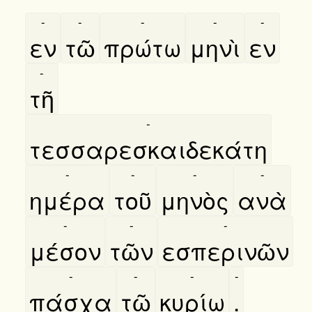
-
-
-
-
-
εν
τῶ
πρώτω
μηνὶ
εν
-
τῆ
-
τεσσαρεσκαιδεκάτη
-
-
-
-
ημέρα
τοῦ
μηνὸς
ανὰ
-
-
-
μέσον
τῶν
εσπερινῶν
-
-
-
-
πάσχα
τῶ
κυρίω
.