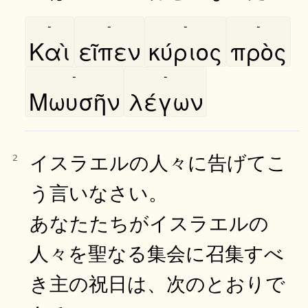
-
-
-
-
Καὶ
εῖπεν
κύριος
πρὸς
-
-
Μωυσῆν
λέγων
イスラエルの人々に告げてこ
2
う言いなさい。
あなたたちがイスラエルの
人々を聖なる集会に召集すべ
き主の祝日は、次のとおりで