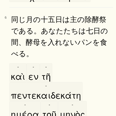
同じ月の十五日は主の除酵祭
6
である。あなたたちは七日の
間、酵母を入れないパンを食
べる。
-
-
-
καὶ
εν
τῆ
-
πεντεκαιδεκάτη
-
-
-
ημέρα
τοῦ
μηνὸς