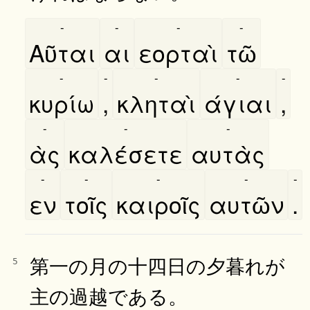
-
-
-
-
Αῦται
αι
εορταὶ
τῶ
-
-
-
-
-
κυρίω
,
κληταὶ
άγιαι
,
-
-
-
ὰς
καλέσετε
αυτὰς
-
-
-
-
-
εν
τοῖς
καιροῖς
αυτῶν
.
第一の月の十四日の夕暮れが
5
主の過越である。