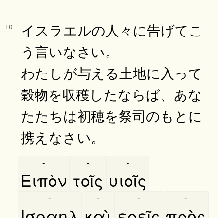
イスラエルの人々に告げてこ
10
う言いなさい。
わたしが与える土地に入って
穀物を収穫したならば、あな
たたちは初穂を祭司のもとに
携えなさい。
-
-
-
Ειπὸν
τοῖς
υιοῖς
-
-
-
-
Ισραηλ
καὶ
ερεῖς
πρὸς