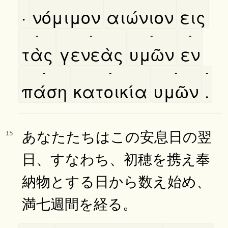
·
νόμιμον
αιώνιον
εις
-
-
-
-
τὰς
γενεὰς
υμῶν
εν
-
-
-
-
πάση
κατοικία
υμῶν
.
あなたたちはこの安息日の翌
15
日、すなわち、初穂を携え奉
納物とする日から数え始め、
満七週間を経る。