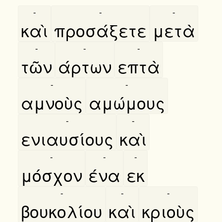
-
-
-
καὶ
προσάξετε
μετὰ
-
-
-
τῶν
άρτων
επτὰ
-
-
αμνοὺς
αμώμους
-
-
ενιαυσίους
καὶ
-
-
-
μόσχον
ένα
εκ
-
-
-
βουκολίου
καὶ
κριοὺς