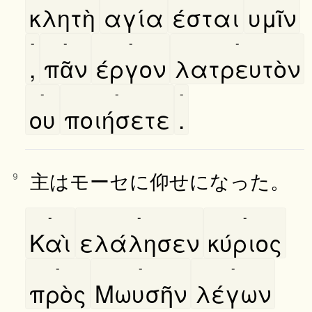
κλητὴ
αγία
έσται
υμῖν
-
-
-
-
,
πᾶν
έργον
λατρευτὸν
-
-
-
ου
ποιήσετε
.
主はモーセに仰せになった。
9
-
-
-
Καὶ
ελάλησεν
κύριος
-
-
-
πρὸς
Μωυσῆν
λέγων