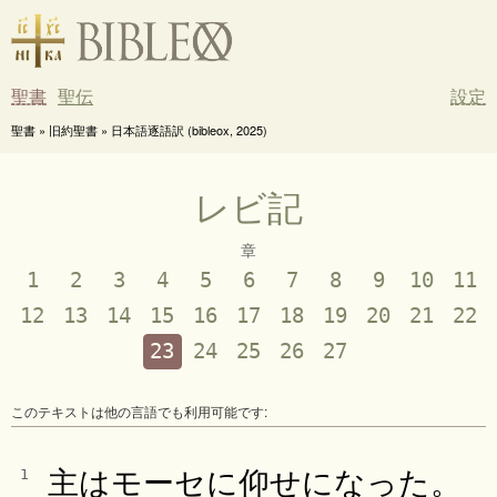
聖書
聖伝
設定
聖書 » 旧約聖書 » 日本語逐語訳 (bibleox, 2025)
レビ記
章
1
2
3
4
5
6
7
8
9
10
11
12
13
14
15
16
17
18
19
20
21
22
23
24
25
26
27
このテキストは他の言語でも利用可能です:
主はモーセに仰せになった。
1