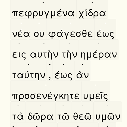
-
-
πεφρυγμένα
χίδρα
-
-
-
-
νέα
ου
φάγεσθε
έως
-
-
-
-
εις
αυτὴν
τὴν
ημέραν
-
-
-
-
ταύτην
,
έως
ὰν
-
-
προσενέγκητε
υμεῖς
-
-
-
-
-
τὰ
δῶρα
τῶ
θεῶ
υμῶν
-
-
-
-