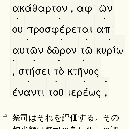
ακάθαρτον
,
αφ᾿
ῶν
-
-
-
ου
προσφέρεται
απ᾿
-
-
-
-
αυτῶν
δῶρον
τῶ
κυρίω
-
-
-
-
,
στήσει
τὸ
κτῆνος
-
-
-
-
έναντι
τοῦ
ιερέως
,
祭司はそれを評価する。その
12