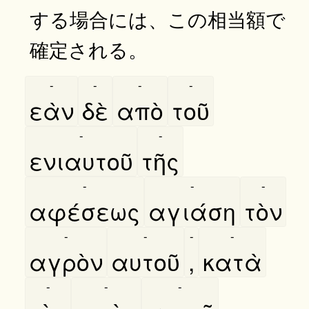
する場合には、この相当額で
確定される。
-
-
-
-
εὰν
δὲ
απὸ
τοῦ
-
-
ενιαυτοῦ
τῆς
-
-
-
αφέσεως
αγιάση
τὸν
-
-
-
-
αγρὸν
αυτοῦ
,
κατὰ
-
-
-