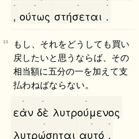
-
-
-
-
,
ούτως
στήσεται
.
もし、それをどうしても買い
13
戻したいと思うならば、その
相当額に五分の一を加えて支
払わねばならない。
-
-
-
εὰν
δὲ
λυτρούμενος
-
-
-
λυτρώσηται
αυτό
,