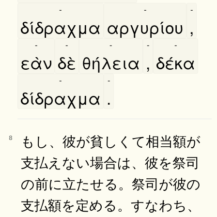
-
-
-
δίδραχμα
αργυρίου
,
-
-
-
-
-
εὰν
δὲ
θήλεια
,
δέκα
-
-
δίδραχμα
.
もし、彼が貧しくて相当額が
8
支払えない場合は、彼を祭司
の前に立たせる。祭司が彼の
支払額を定める。すなわち、