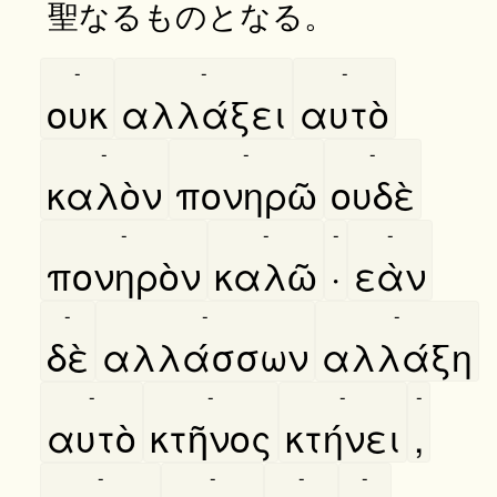
聖なるものとなる。
-
-
-
ουκ
αλλάξει
αυτὸ
-
-
-
καλὸν
πονηρῶ
ουδὲ
-
-
-
-
πονηρὸν
καλῶ
·
εὰν
-
-
-
δὲ
αλλάσσων
αλλάξη
-
-
-
-
αυτὸ
κτῆνος
κτήνει
,
-
-
-
-