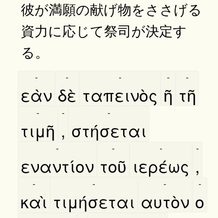
彼が満願の献げ物をささげる
資力に応じて祭司が決定す
る。
-
-
-
-
-
εὰν
δὲ
ταπεινὸς
ῆ
τῆ
-
-
-
τιμῆ
,
στήσεται
-
-
-
-
εναντίον
τοῦ
ιερέως
,
-
-
-
-
καὶ
τιμήσεται
αυτὸν
ο