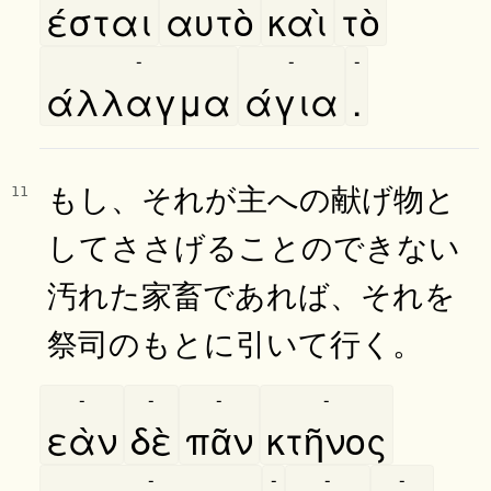
έσται
αυτὸ
καὶ
τὸ
-
-
-
άλλαγμα
άγια
.
もし、それが主への献げ物と
11
してささげることのできない
汚れた家畜であれば、それを
祭司のもとに引いて行く。
-
-
-
-
εὰν
δὲ
πᾶν
κτῆνος
-
-
-
-