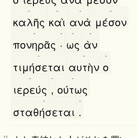
-
-
-
-
καλῆς
καὶ
ανὰ
μέσον
-
-
-
-
πονηρᾶς
·
ως
ὰν
-
-
-
τιμήσεται
αυτὴν
ο
-
-
-
ιερεύς
,
ούτως
-
-
σταθήσεται
.
15