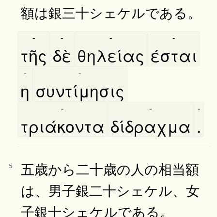
額は銀三十シェケルである。
-
-
-
-
τῆς
δὲ
θηλείας
έσται
-
-
η
συντίμησις
-
-
-
τριάκοντα
δίδραχμα
.
五歳から二十歳の人の相当額
5
は、男子銀二十シェケル、女
子銀十シェケルである。