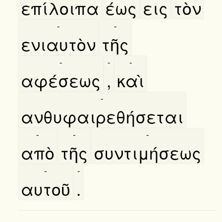
επίλοιπα
έως
εις
τὸν
-
-
ενιαυτὸν
τῆς
-
-
-
αφέσεως
,
καὶ
-
ανθυφαιρεθήσεται
-
-
-
απὸ
τῆς
συντιμήσεως
-
-
αυτοῦ
.