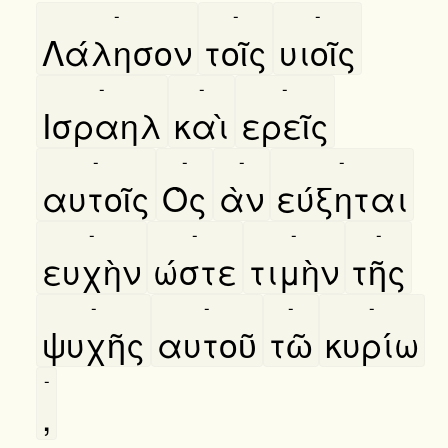
-
-
-
Λάλησον
τοῖς
υιοῖς
-
-
-
Ισραηλ
καὶ
ερεῖς
-
-
-
-
αυτοῖς
Ὸς
ὰν
εύξηται
-
-
-
-
ευχὴν
ώστε
τιμὴν
τῆς
-
-
-
-
ψυχῆς
αυτοῦ
τῶ
κυρίω
-
,