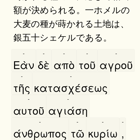
額が決められる。一ホメルの
大麦の種が蒔かれる土地は、
銀五十シェケルである。
-
-
-
-
-
Εὰν
δὲ
απὸ
τοῦ
αγροῦ
-
-
τῆς
κατασχέσεως
-
-
αυτοῦ
αγιάση
-
-
-
-
άνθρωπος
τῶ
κυρίω
,