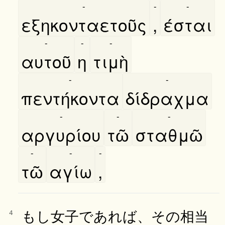
-
-
-
εξηκονταετοῦς
,
έσται
-
-
-
αυτοῦ
η
τιμὴ
-
-
πεντήκοντα
δίδραχμα
-
-
-
αργυρίου
τῶ
σταθμῶ
-
-
-
τῶ
αγίω
,
もし女子であれば、その相当
4