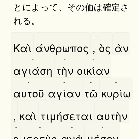
とによって、その価は確定さ
れる。
-
-
-
-
-
Καὶ
άνθρωπος
,
ὸς
ὰν
-
-
-
αγιάση
τὴν
οικίαν
-
-
-
-
αυτοῦ
αγίαν
τῶ
κυρίω
-
-
-
-
,
καὶ
τιμήσεται
αυτὴν
-
-
-
-
ο
ιερεὺς
ανὰ
μέσον