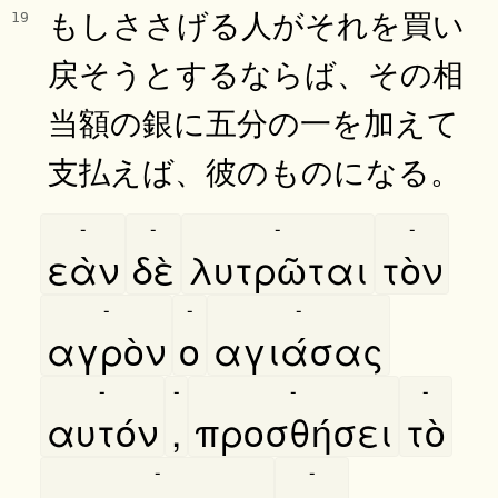
もしささげる人がそれを買い
19
戻そうとするならば、その相
当額の銀に五分の一を加えて
支払えば、彼のものになる。
-
-
-
-
εὰν
δὲ
λυτρῶται
τὸν
-
-
-
αγρὸν
ο
αγιάσας
-
-
-
-
αυτόν
,
προσθήσει
τὸ
-
-