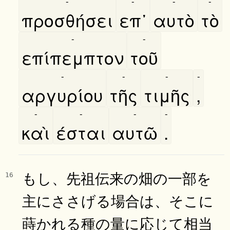
-
-
-
-
προσθήσει
επ᾿
αυτὸ
τὸ
-
-
επίπεμπτον
τοῦ
-
-
-
-
αργυρίου
τῆς
τιμῆς
,
-
-
-
-
καὶ
έσται
αυτῶ
.
もし、先祖伝来の畑の一部を
16
主にささげる場合は、そこに
蒔かれる種の量に応じて相当