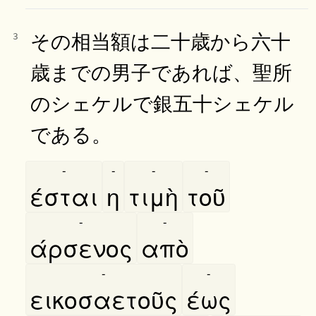
その相当額は二十歳から六十
3
歳までの男子であれば、聖所
のシェケルで銀五十シェケル
である。
-
-
-
-
έσται
η
τιμὴ
τοῦ
-
-
άρσενος
απὸ
-
-
εικοσαετοῦς
έως