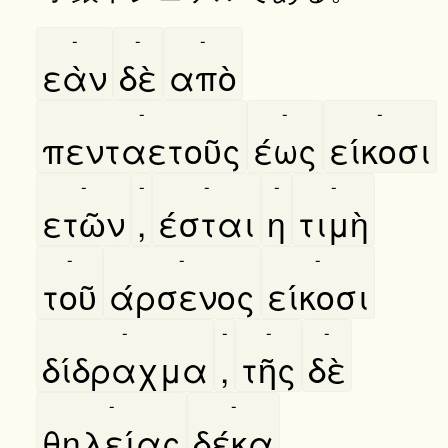
-
-
-
εὰν
δὲ
απὸ
-
-
-
πενταετοῦς
έως
είκοσι
-
-
-
-
-
ετῶν
,
έσται
η
τιμὴ
-
-
-
τοῦ
άρσενος
είκοσι
-
-
-
-
δίδραχμα
,
τῆς
δὲ
-
-
θηλείας
δέκα