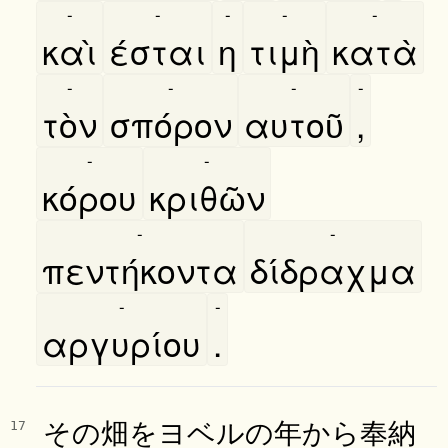
-
-
-
-
-
καὶ
έσται
η
τιμὴ
κατὰ
-
-
-
-
τὸν
σπόρον
αυτοῦ
,
-
-
κόρου
κριθῶν
-
-
πεντήκοντα
δίδραχμα
-
-
αργυρίου
.
その畑をヨベルの年から奉納
17