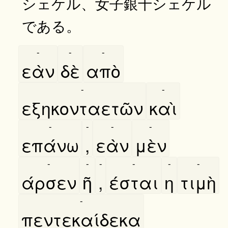
シェケル、女子銀十シェケル
である。
-
-
-
εὰν
δὲ
απὸ
-
-
εξηκονταετῶν
καὶ
-
-
-
-
επάνω
,
εὰν
μὲν
-
-
-
-
-
-
άρσεν
ῆ
,
έσται
η
τιμὴ
-
πεντεκαίδεκα