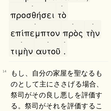
-
-
προσθήσει
τὸ
-
-
-
επίπεμπτον
πρὸς
τὴν
-
-
-
τιμὴν
αυτοῦ
.
もし、自分の家屋を聖なるも
14
のとして主にささげる場合、
祭司がその良し悪しを評価す
る。祭司がそれを評価するこ