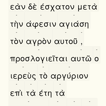
εὰν
δὲ
έσχατον
μετὰ
-
-
-
τὴν
άφεσιν
αγιάση
-
-
-
-
τὸν
αγρὸν
αυτοῦ
,
-
-
-
προσλογιεῖται
αυτῶ
ο
-
-
-
ιερεὺς
τὸ
αργύριον
-
-
-
-
επὶ
τὰ
έτη
τὰ
-
-
-
-