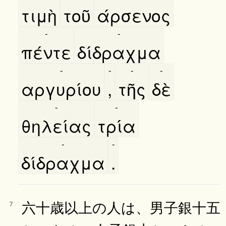
τιμὴ
τοῦ
άρσενος
-
-
πέντε
δίδραχμα
-
-
-
-
αργυρίου
,
τῆς
δὲ
-
-
θηλείας
τρία
-
-
δίδραχμα
.
六十歳以上の人は、男子銀十五
7