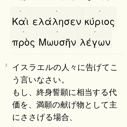
-
-
-
Καὶ
ελάλησεν
κύριος
-
-
-
πρὸς
Μωυσῆν
λέγων
イスラエルの人々に告げてこ
2
う言いなさい。
もし、終身誓願に相当する代
価を、満願の献げ物として主
にささげる場合、