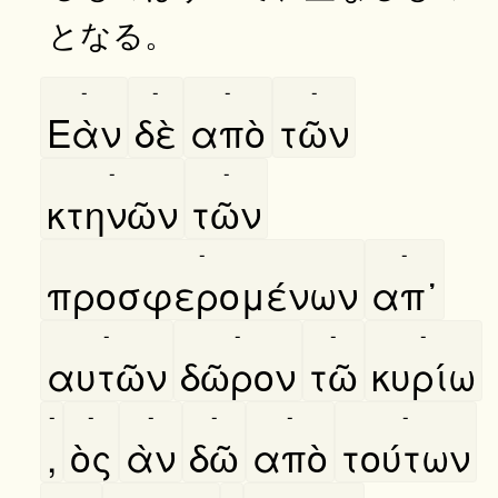
となる。
-
-
-
-
Εὰν
δὲ
απὸ
τῶν
-
-
κτηνῶν
τῶν
-
-
προσφερομένων
απ᾿
-
-
-
-
αυτῶν
δῶρον
τῶ
κυρίω
-
-
-
-
-
-
,
ὸς
ὰν
δῶ
απὸ
τούτων
-
-
-
-