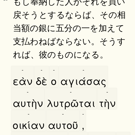
もし奉納した人がそれを買い
戻そうとするならば、その相
当額の銀に五分の一を加えて
支払わねばならない。そうす
れば、彼のものになる。
-
-
-
-
εὰν
δὲ
ο
αγιάσας
-
-
-
αυτὴν
λυτρῶται
τὴν
-
-
-
οικίαν
αυτοῦ
,