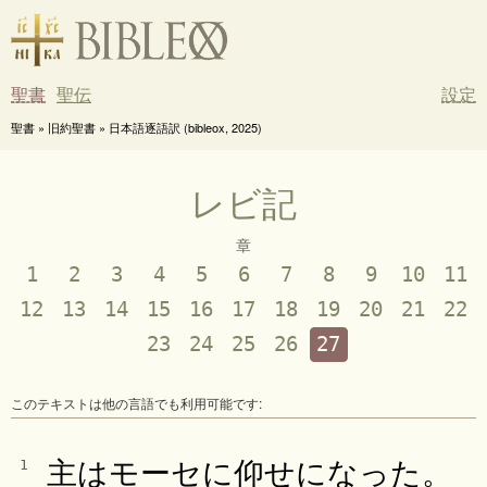
聖書
聖伝
設定
聖書 » 旧約聖書 » 日本語逐語訳 (bibleox, 2025)
レビ記
章
1
2
3
4
5
6
7
8
9
10
11
12
13
14
15
16
17
18
19
20
21
22
23
24
25
26
27
このテキストは他の言語でも利用可能です:
主はモーセに仰せになった。
1