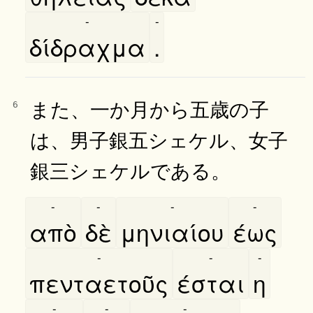
-
-
δίδραχμα
.
また、一か月から五歳の子
6
は、男子銀五シェケル、女子
銀三シェケルである。
-
-
-
-
απὸ
δὲ
μηνιαίου
έως
-
-
-
πενταετοῦς
έσται
η
-
-
-