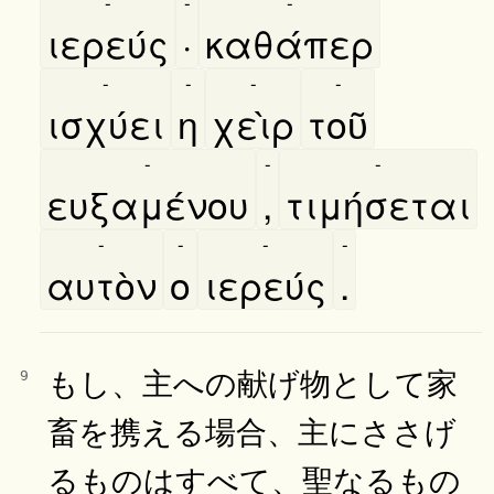
-
-
-
ιερεύς
·
καθάπερ
-
-
-
-
ισχύει
η
χεὶρ
τοῦ
-
-
-
ευξαμένου
,
τιμήσεται
-
-
-
-
αυτὸν
ο
ιερεύς
.
もし、主への献げ物として家
9
畜を携える場合、主にささげ
るものはすべて、聖なるもの