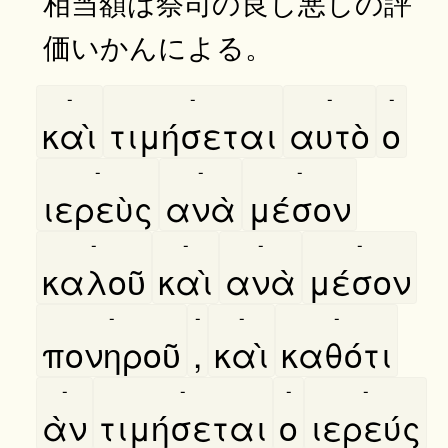
相当額は祭司の良し悪しの評
価いかんによる。
-
-
-
-
καὶ
τιμήσεται
αυτὸ
ο
-
-
-
ιερεὺς
ανὰ
μέσον
-
-
-
-
καλοῦ
καὶ
ανὰ
μέσον
-
-
-
-
πονηροῦ
,
καὶ
καθότι
-
-
-
-
ὰν
τιμήσεται
ο
ιερεύς