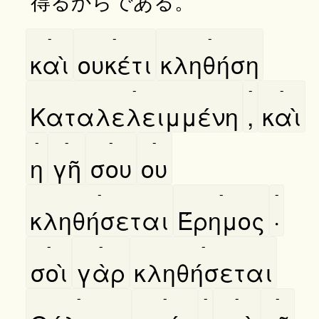
得るからである。
-
-
-
καὶ
ουκέτι
κληθήση
-
-
-
Καταλελειμμένη
,
καὶ
-
-
-
-
η
γῆ
σου
ου
-
-
-
κληθήσεται
Έρημος
·
-
-
-
σοὶ
γὰρ
κληθήσεται
-
-
-
-
-