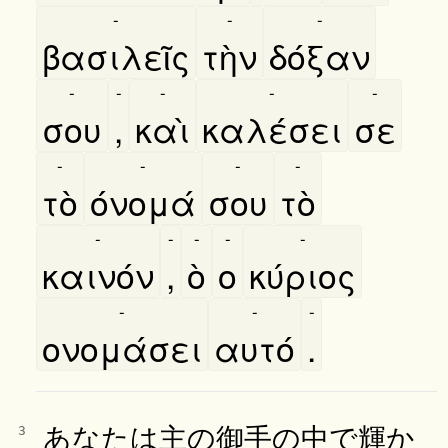
-
-
-
βασιλεῖς
τὴν
δόξαν
-
-
-
-
-
σου
,
καὶ
καλέσει
σε
-
-
-
-
τὸ
όνομά
σου
τὸ
-
-
-
-
-
καινόν
,
ὸ
ο
κύριος
-
-
-
ονομάσει
αυτό
.
あなたは主の御手の中で輝か
3