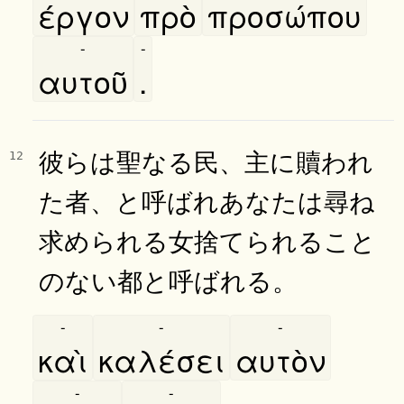
έργον
πρὸ
προσώπου
-
-
αυτοῦ
.
彼らは聖なる民、主に贖われ
12
た者、と呼ばれあなたは尋ね
求められる女捨てられること
のない都と呼ばれる。
-
-
-
καὶ
καλέσει
αυτὸν
-
-