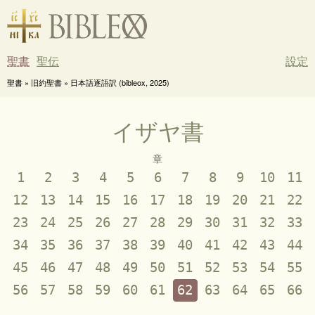
聖書
聖伝
設定
聖書 » 旧約聖書 » 日本語逐語訳 (bibleox, 2025)
イザヤ書
章
1
2
3
4
5
6
7
8
9
10
11
12
13
14
15
16
17
18
19
20
21
22
23
24
25
26
27
28
29
30
31
32
33
34
35
36
37
38
39
40
41
42
43
44
45
46
47
48
49
50
51
52
53
54
55
56
57
58
59
60
61
62
63
64
65
66