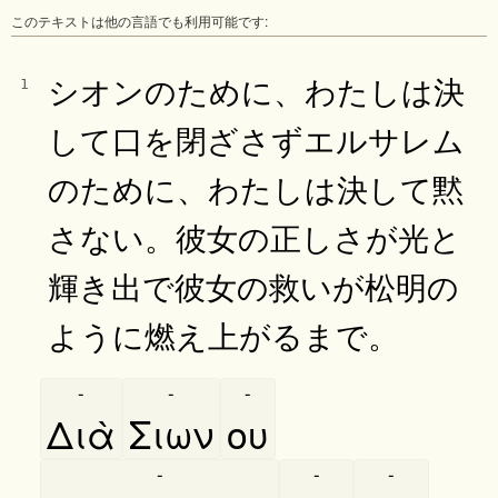
このテキストは他の言語でも利用可能です:
シオンのために、わたしは決
1
して口を閉ざさずエルサレム
のために、わたしは決して黙
さない。彼女の正しさが光と
輝き出で彼女の救いが松明の
ように燃え上がるまで。
-
-
-
Διὰ
Σιων
ου
-
-
-