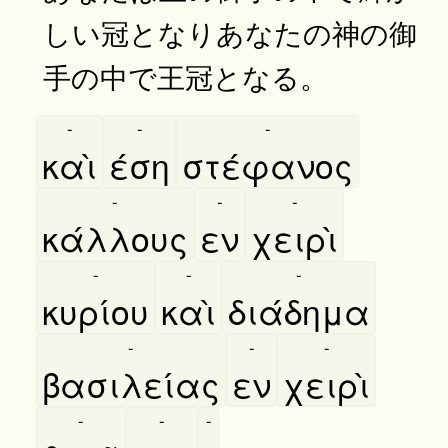
しい冠となりあなたの神の御
手の中で王冠となる。
-
-
-
καὶ
έση
στέφανος
-
-
-
κάλλους
εν
χειρὶ
-
-
-
κυρίου
καὶ
διάδημα
-
-
-
βασιλείας
εν
χειρὶ
-
-
-