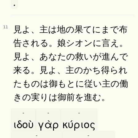
.
見よ、主は地の果てにまで布
11
告される。娘シオンに言え。
見よ、あなたの救いが進んで
来る。見よ、主のかち得られ
たものは御もとに従い主の働
きの実りは御前を進む。
-
-
-
ιδοὺ
γὰρ
κύριος
-
-