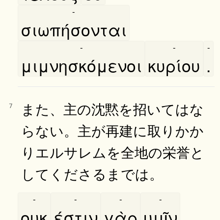
-
σιωπήσονται
-
-
-
μιμνησκόμενοι
κυρίου
.
また、主の沈黙を招いてはな
7
らない。主が再建に取りかか
りエルサレムを全地の栄誉と
してくださるまでは。
-
-
-
-
ουκ
έστιν
γὰρ
υμῖν