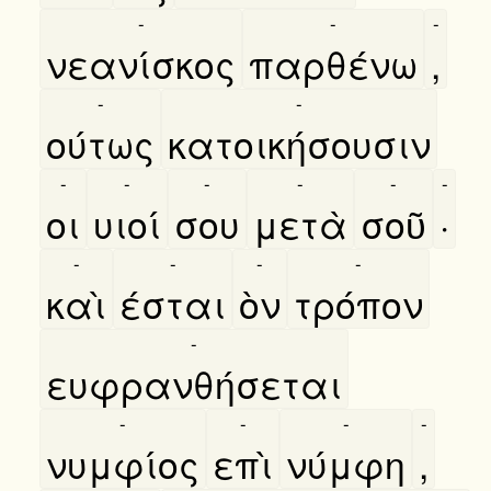
-
-
-
νεανίσκος
παρθένω
,
-
-
ούτως
κατοικήσουσιν
-
-
-
-
-
-
οι
υιοί
σου
μετὰ
σοῦ
·
-
-
-
-
καὶ
έσται
ὸν
τρόπον
-
ευφρανθήσεται
-
-
-
-
νυμφίος
επὶ
νύμφη
,