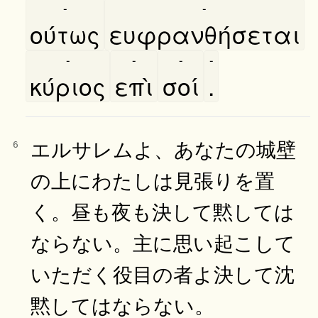
-
-
ούτως
ευφρανθήσεται
-
-
-
-
κύριος
επὶ
σοί
.
エルサレムよ、あなたの城壁
6
の上にわたしは見張りを置
く。昼も夜も決して黙しては
ならない。主に思い起こして
いただく役目の者よ決して沈
黙してはならない。