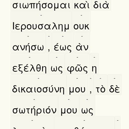
σιωπήσομαι
καὶ
διὰ
-
-
Ιερουσαλημ
ουκ
-
-
-
-
ανήσω
,
έως
ὰν
-
-
-
-
εξέλθη
ως
φῶς
η
-
-
-
-
-
δικαιοσύνη
μου
,
τὸ
δὲ
-
-
-
σωτήριόν
μου
ως
-
-
-