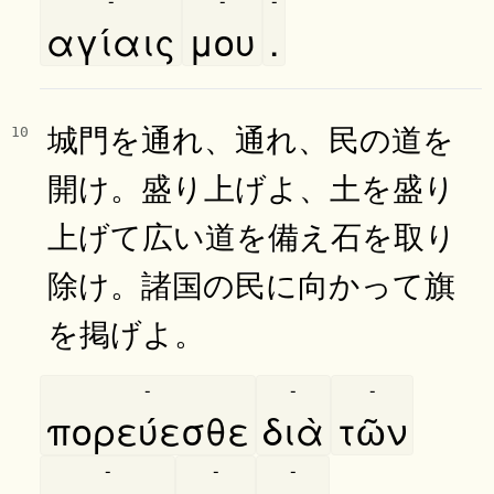
αγίαις
μου
.
城門を通れ、通れ、民の道を
10
開け。盛り上げよ、土を盛り
上げて広い道を備え石を取り
除け。諸国の民に向かって旗
を掲げよ。
-
-
-
πορεύεσθε
διὰ
τῶν
-
-
-