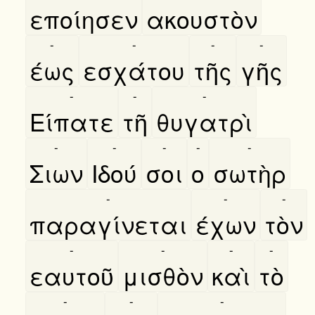
εποίησεν
ακουστὸν
-
-
-
-
έως
εσχάτου
τῆς
γῆς
-
-
-
Είπατε
τῆ
θυγατρὶ
-
-
-
-
-
Σιων
Ιδού
σοι
ο
σωτὴρ
-
-
-
παραγίνεται
έχων
τὸν
-
-
-
-
εαυτοῦ
μισθὸν
καὶ
τὸ
-
-
-