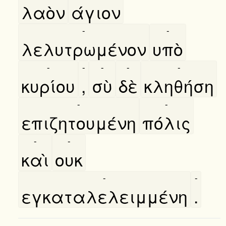
λαὸν
άγιον
-
-
λελυτρωμένον
υπὸ
-
-
-
-
-
κυρίου
,
σὺ
δὲ
κληθήση
-
-
επιζητουμένη
πόλις
-
-
καὶ
ουκ
-
-
εγκαταλελειμμένη
.