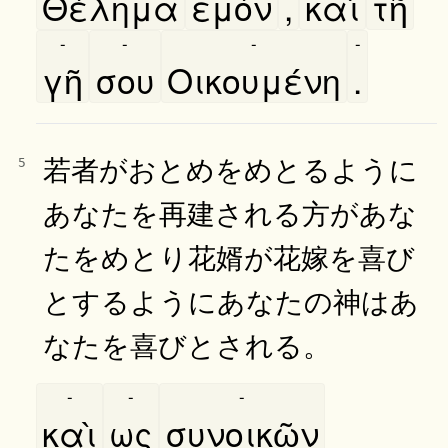
Θέλημα
εμόν
,
καὶ
τῆ
-
-
-
-
γῆ
σου
Οικουμένη
.
若者がおとめをめとるように
5
あなたを再建される方があな
たをめとり花婿が花嫁を喜び
とするようにあなたの神はあ
なたを喜びとされる。
-
-
-
καὶ
ως
συνοικῶν