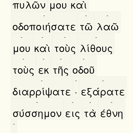
πυλῶν
μου
καὶ
-
-
-
οδοποιήσατε
τῶ
λαῶ
-
-
-
-
μου
καὶ
τοὺς
λίθους
-
-
-
-
τοὺς
εκ
τῆς
οδοῦ
-
-
-
διαρρίψατε
·
εξάρατε
-
-
-
-
σύσσημον
εις
τὰ
έθνη
-