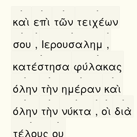
-
-
-
-
καὶ
επὶ
τῶν
τειχέων
-
-
-
-
σου
,
Ιερουσαλημ
,
-
-
κατέστησα
φύλακας
-
-
-
-
όλην
τὴν
ημέραν
καὶ
-
-
-
-
-
-
όλην
τὴν
νύκτα
,
οὶ
διὰ
-
-
τέλους
ου