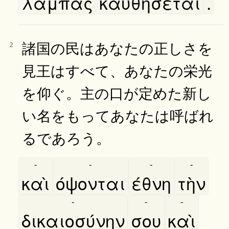
λαμπὰς
καυθήσεται
.
諸国の民はあなたの正しさを
2
見王はすべて、あなたの栄光
を仰ぐ。主の口が定めた新し
い名をもってあなたは呼ばれ
るであろう。
-
-
-
-
καὶ
όψονται
έθνη
τὴν
-
-
-
δικαιοσύνην
σου
καὶ