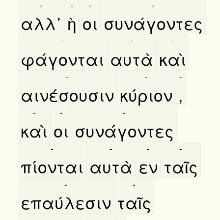
-
-
-
-
αλλ᾿
ὴ
οι
συνάγοντες
-
-
-
φάγονται
αυτὰ
καὶ
-
-
-
αινέσουσιν
κύριον
,
-
-
-
καὶ
οι
συνάγοντες
-
-
-
-
πίονται
αυτὰ
εν
ταῖς
-
-
επαύλεσιν
ταῖς
-
-
-