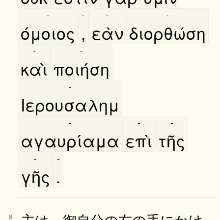
-
-
-
-
όμοιος
,
εὰν
διορθώση
-
-
καὶ
ποιήση
-
Ιερουσαλημ
-
-
-
αγαυρίαμα
επὶ
τῆς
-
-
γῆς
.
主は、御自分の右の手にかけ
8