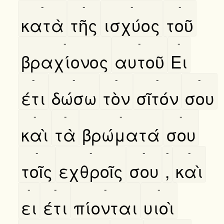
-
-
-
-
κατὰ
τῆς
ισχύος
τοῦ
-
-
-
βραχίονος
αυτοῦ
Ει
-
-
-
-
-
έτι
δώσω
τὸν
σῖτόν
σου
-
-
-
-
καὶ
τὰ
βρώματά
σου
-
-
-
-
-
τοῖς
εχθροῖς
σου
,
καὶ
-
-
-
-
ει
έτι
πίονται
υιοὶ