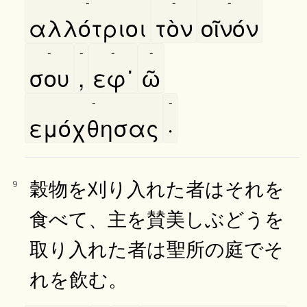
-
-
-
αλλότριοι
τὸν
οῖνόν
-
-
-
-
σου
,
εφ᾿
ῶ
-
-
εμόχθησας
·
穀物を刈り入れた者はそれを
9
食べて、主を賛美しぶどうを
取り入れた者は聖所の庭でそ
れを飲む。