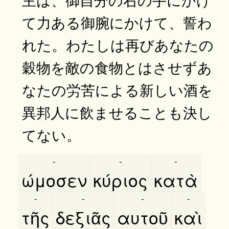
て力ある御腕にかけて、誓わ
れた。わたしは再びあなたの
穀物を敵の食物とはさせずあ
なたの労苦による新しい酒を
異邦人に飲ませることも決し
てない。
-
-
-
ώμοσεν
κύριος
κατὰ
-
-
-
-
τῆς
δεξιᾶς
αυτοῦ
καὶ