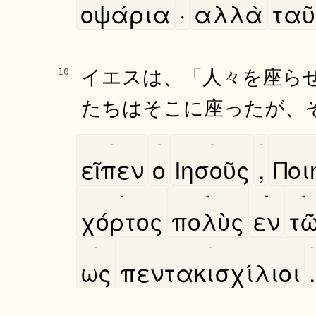
οψάρια
·
αλλὰ
ταυ
イエスは、「人々を座ら
10
たちはそこに座ったが、
-
-
-
-
εῖπεν
ο
Ιησοῦς
,
Ποι
-
-
-
-
χόρτος
πολὺς
εν
τω
-
-
-
ως
πεντακισχίλιοι
.