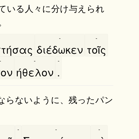
ている人々に分け与えられ
。
-
-
τήσας
διέδωκεν
τοῖς
-
-
-
σον
ήθελον
.
ならないように、残ったパン
-
-
-