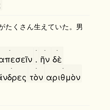
;
がたくさん生えていた。男
-
-
-
-
απεσεῖν
.
ῆν
δὲ
-
-
-
άνδρες
τὸν
αριθμὸν