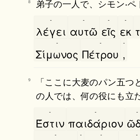
弟子の一人で、シモン‧
8
-
-
-
-
λέγει
αυτῶ
εῖς
εκ
τ
-
-
-
Σίμωνος
Πέτρου
,
「ここに大麦のパン五つ
9
の人では、何の役にも立
-
-
-
Έστιν
παιδάριον
ῶ
-
-
-
-