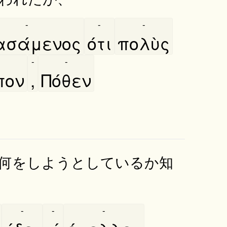
-
-
-
ασάμενος
ότι
πολὺς
-
-
πον
,
Πόθεν
何をしようとしているか知
-
-
-