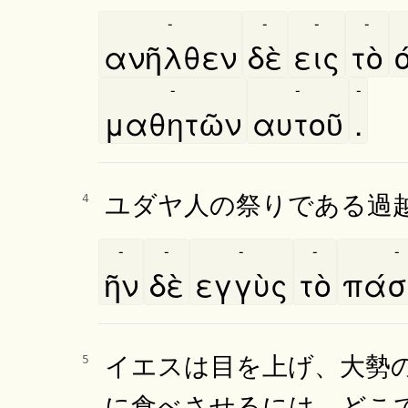
-
-
-
-
ανῆλθεν
δὲ
εις
τὸ
-
-
-
μαθητῶν
αυτοῦ
.
ユダヤ人の祭りである過
4
-
-
-
-
-
ῆν
δὲ
εγγὺς
τὸ
πά
イエスは目を上げ、大勢
5
に食べさせるには、どこ