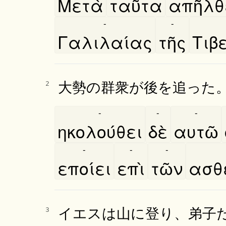
Μετὰ
ταῦτα
απῆλθ
-
-
Γαλιλαίας
τῆς
Τιβ
大勢の群衆が後を追った
2
-
-
-
ηκολούθει
δὲ
αυτῶ
-
-
-
εποίει
επὶ
τῶν
ασθ
イエスは山に登り、弟子
3