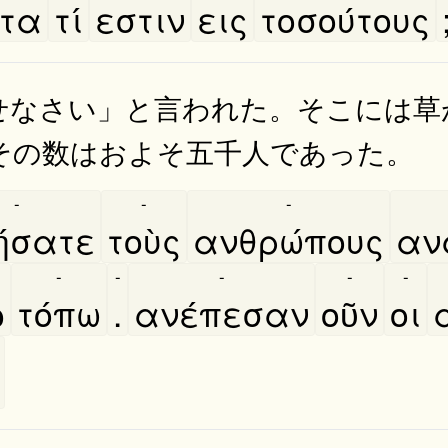
͂τα
τί
εστιν
εις
τοσούτους
せなさい」と言われた。そこには草
その数はおよそ五千人であった。
-
-
-
ήσατε
τοὺς
ανθρώπους
αν
-
-
-
-
-
͂
τόπω
.
ανέπεσαν
οῦν
οι