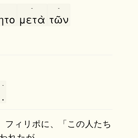
-
-
ητο
μετὰ
τῶν
-
.
、フィリポに、「この人たち
われたが、