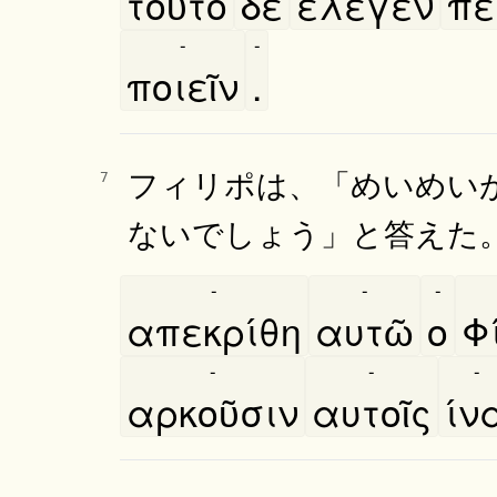
τοῦτο
δὲ
έλεγεν
πε
-
-
ποιεῖν
.
フィリポは、「めいめい
7
ないでしょう」と答えた
-
-
-
απεκρίθη
αυτῶ
ο
Φ
-
-
-
αρκοῦσιν
αυτοῖς
ίν