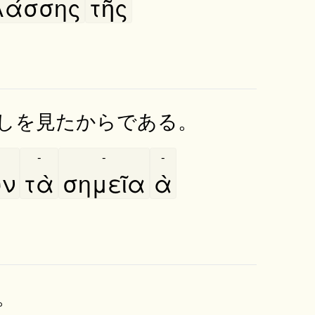
άσσης
τῆς
しを見たからである。
-
-
-
υν
τὰ
σημεῖα
ὰ
。