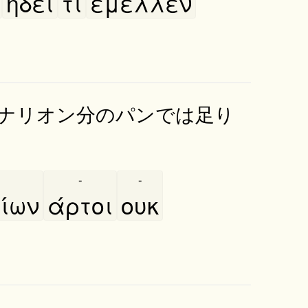
ήδει
τί
έμελλεν
ナリオン分のパンでは足り
-
-
ίων
άρτοι
ουκ