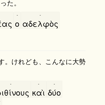
言った。
-
-
́ας
ο
αδελφὸς
す。けれども、こんなに大勢
-
-
-
ιθίνους
καὶ
δύο
-