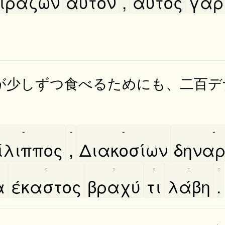
ιράζων
αυτόν
,
αυτὸς
γὰρ
が少しずつ食べるためにも、二百デ
。
-
-
-
-
ίλιππος
,
Διακοσίων
δηναρ
-
-
-
-
-
α
έκαστος
βραχύ
τι
λάβη
.