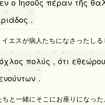
εν
ο
Ιησοῦς
πέραν
τῆς
θαλ
-
-
εριάδος
.
。イエスが病人たちになさったしる
-
-
-
-
-
όχλος
πολύς
,
ότι
εθεώρο
-
-
ενούντων
.
たちと一緒にそこにお座りになった