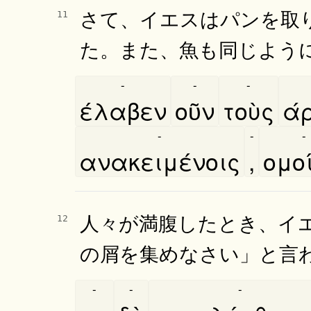
さて、イエスはパンを取
11
た。また、魚も同じよう
-
-
-
έλαβεν
οῦν
τοὺς
ά
-
-
-
ανακειμένοις
,
ομοι
人々が満腹したとき、イ
12
の屑を集めなさい」と言
-
-
-