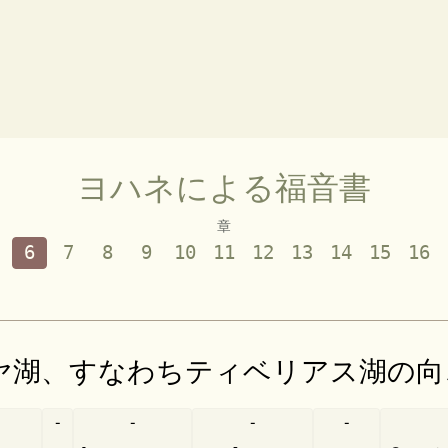
ヨハネによる福音書
章
6
7
8
9
10
11
12
13
14
15
16
ヤ湖、すなわちティベリアス湖の向
-
-
-
-