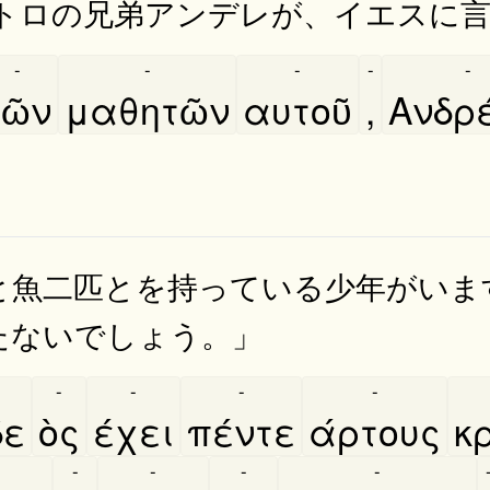
ペトロの兄弟アンデレが、イエスに
-
-
-
-
-
ῶν
μαθητῶν
αυτοῦ
,
Ανδρε
と魚二匹とを持っている少年がいま
たないでしょう。」
-
-
-
-
δε
ὸς
έχει
πέντε
άρτους
κρ
-
-
-
-