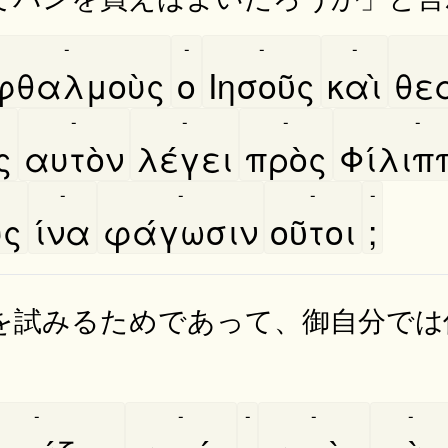
-
-
-
-
φθαλμοὺς
ο
Ιησοῦς
καὶ
θε
-
-
-
-
ς
αυτὸν
λέγει
πρὸς
Φίλιπ
-
-
-
-
υς
ίνα
φάγωσιν
οῦτοι
;
を試みるためであって、御自分では
-
-
-
-
-