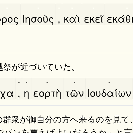
-
-
-
-
-
-
όρος
Ιησοῦς
,
καὶ
εκεῖ
εκάθ
越祭が近づいていた。
-
-
-
-
-
σχα
,
η
εορτὴ
τῶν
Ιουδαίων
の群衆が御自分の方へ来るのを見て
でパンを買えばよいだろうか」と言