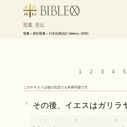
聖書
聖伝
聖書 » 新約聖書 » 日本語逐語訳 (bibleox, 2025)
1
2
3
4
5
このテキストは他の言語でも利用可能です:
その後、イエスはガリラ
1
-
-
-