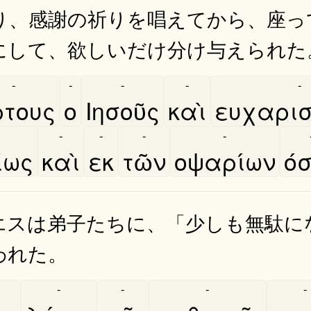
り、感謝の祈りを唱えてから、座っ
にして、欲しいだけ分け与えられた
-
-
-
-
-
ρτους
ο
Ιησοῦς
καὶ
ευχαρισ
-
-
-
-
́ως
καὶ
εκ
τῶν
οψαρίων
ό
エスは弟子たちに、「少しも無駄に
われた。
-
-
-
-