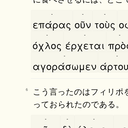
-
-
-
επάρας
οῦν
τοὺς
ο
-
-
-
όχλος
έρχεται
πρὸ
-
-
αγοράσωμεν
άρτο
こう言ったのはフィリポ
6
っておられたのである。
-
-
-