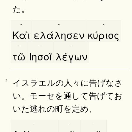
た。
-
-
-
Καὶ
ελάλησεν
κύριος
-
-
-
τῶ
Ιησοῖ
λέγων
イスラエルの人々に告げなさ
2
い。モーセを通して告げてお
いた逃れの町を定め、
-
-
-