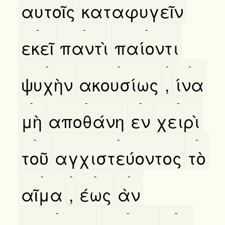
αυτοῖς
καταφυγεῖν
-
-
-
εκεῖ
παντὶ
παίοντι
-
-
-
-
ψυχὴν
ακουσίως
,
ίνα
-
-
-
-
μὴ
αποθάνη
εν
χειρὶ
-
-
-
τοῦ
αγχιστεύοντος
τὸ
-
-
-
-
αῖμα
,
έως
ὰν
-
-
-