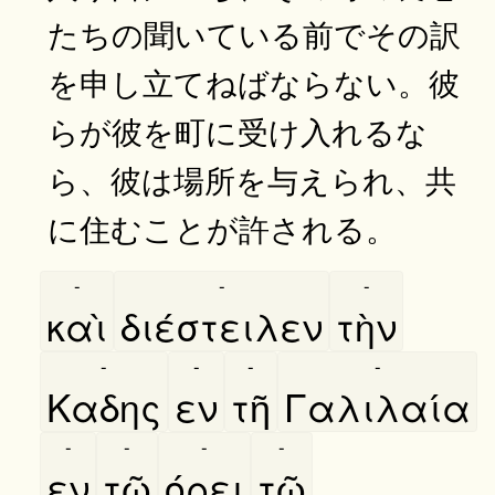
たちの聞いている前でその訳
を申し立てねばならない。彼
らが彼を町に受け入れるな
ら、彼は場所を与えられ、共
に住むことが許される。
-
-
-
καὶ
διέστειλεν
τὴν
-
-
-
-
Καδης
εν
τῆ
Γαλιλαία
-
-
-
-
εν
τῶ
όρει
τῶ