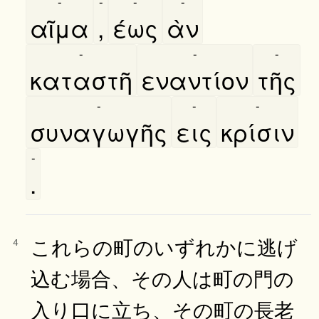
-
-
-
-
αῖμα
,
έως
ὰν
-
-
-
καταστῆ
εναντίον
τῆς
-
-
-
συναγωγῆς
εις
κρίσιν
-
.
これらの町のいずれかに逃げ
4
込む場合、その人は町の門の
入り口に立ち、その町の長老