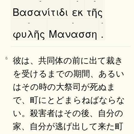
-
-
-
Βασανίτιδι
εκ
τῆς
-
-
-
φυλῆς
Μανασση
.
彼は、共同体の前に出て裁き
6
を受けるまでの期間、あるい
はその時の大祭司が死ぬま
で、町にとどまらねばならな
い。殺害者はその後、自分の
家、自分が逃げ出して来た町