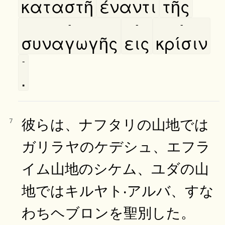
καταστῆ
έναντι
τῆς
-
-
-
συναγωγῆς
εις
κρίσιν
-
.
彼らは、ナフタリの山地では
7
ガリラヤのケデシュ、エフラ
イム山地のシケム、ユダの山
地ではキルヤト‧アルバ、すな
わちヘブロンを聖別した。