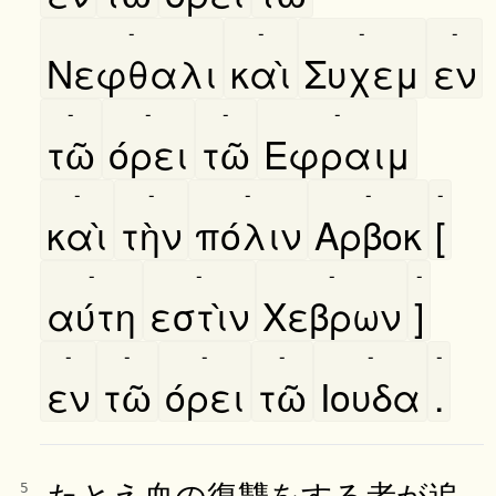
-
-
-
-
Νεφθαλι
καὶ
Συχεμ
εν
-
-
-
-
τῶ
όρει
τῶ
Εφραιμ
-
-
-
-
-
καὶ
τὴν
πόλιν
Αρβοκ
[
-
-
-
-
αύτη
εστὶν
Χεβρων
]
-
-
-
-
-
-
εν
τῶ
όρει
τῶ
Ιουδα
.
たとえ血の復讐をする者が追
5