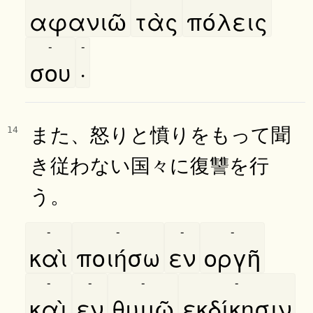
αφανιῶ
τὰς
πόλεις
-
-
σου
·
また、怒りと憤りをもって聞
14
き従わない国々に復讐を行
う。
-
-
-
-
καὶ
ποιήσω
εν
οργῆ
-
-
-
-
καὶ
εν
θυμῶ
εκδίκησιν