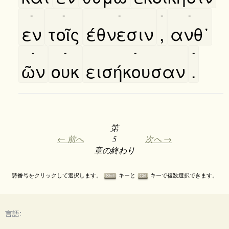
-
-
-
-
-
εν
τοῖς
έθνεσιν
,
ανθ᾿
-
-
-
-
ῶν
ουκ
εισήκουσαν
.
第
← 前へ
5
次へ →
章の終わり
詩番号をクリックして選択します。
キーと
キーで複数選択できます。
Shift
Ctrl
言語: