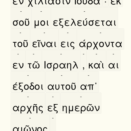
εν
χιλιάσιν
Ιουδα
·
εκ
-
-
-
σοῦ
μοι
εξελεύσεται
-
-
-
-
τοῦ
εῖναι
εις
άρχοντα
-
-
-
-
-
-
εν
τῶ
Ισραηλ
,
καὶ
αι
-
-
-
έξοδοι
αυτοῦ
απ᾿
-
-
-
αρχῆς
εξ
ημερῶν
-
-
αιῶνος
.