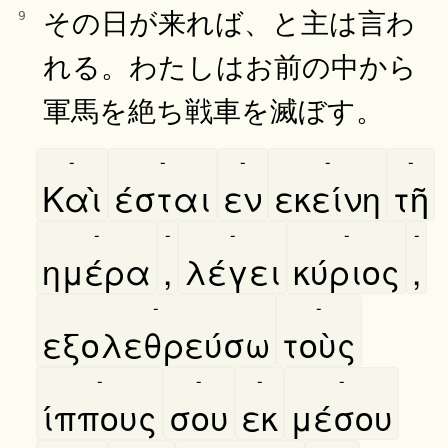
その日が来れば、と主は言わ
9
れる。わたしはお前の中から
軍馬を絶ち戦車を滅ぼす。
-
-
-
-
-
Καὶ
έσται
εν
εκείνη
τῆ
-
-
-
-
-
ημέρα
,
λέγει
κύριος
,
-
-
εξολεθρεύσω
τοὺς
-
-
-
-
ίππους
σου
εκ
μέσου