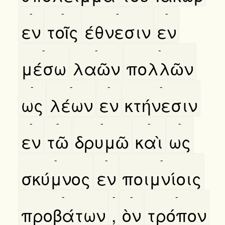
-
-
-
-
εν
τοῖς
έθνεσιν
εν
-
-
-
μέσω
λαῶν
πολλῶν
-
-
-
-
ως
λέων
εν
κτήνεσιν
-
-
-
-
-
εν
τῶ
δρυμῶ
καὶ
ως
-
-
-
σκύμνος
εν
ποιμνίοις
-
-
-
-
προβάτων
,
ὸν
τρόπον