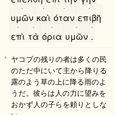
-
-
-
-
υμῶν
καὶ
όταν
επιβῆ
-
-
-
-
-
επὶ
τὰ
όρια
υμῶν
.
ヤコブの残りの者は多くの民
6
のただ中にいて主から降りる
露のよう草の上に降る雨のよ
うだ。彼らは人の力に望みを
おかず人の子らを頼りとしな