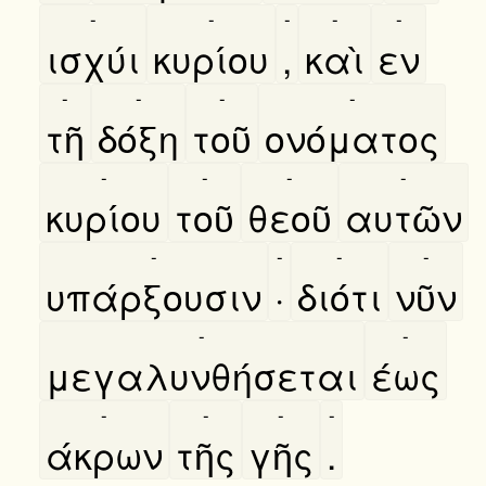
-
-
-
-
-
ισχύι
κυρίου
,
καὶ
εν
-
-
-
-
τῆ
δόξη
τοῦ
ονόματος
-
-
-
-
κυρίου
τοῦ
θεοῦ
αυτῶν
-
-
-
-
υπάρξουσιν
·
διότι
νῦν
-
-
μεγαλυνθήσεται
έως
-
-
-
-
άκρων
τῆς
γῆς
.