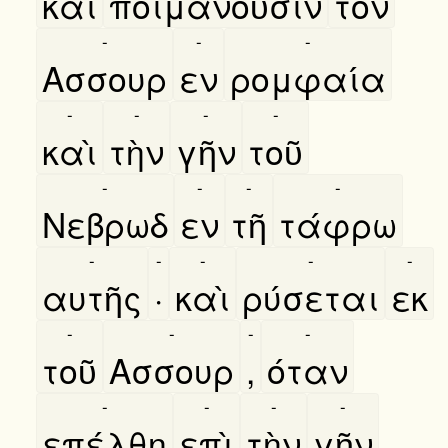
καὶ
ποιμανοῦσιν
τὸν
-
-
-
Ασσουρ
εν
ρομφαία
-
-
-
-
καὶ
τὴν
γῆν
τοῦ
-
-
-
-
Νεβρωδ
εν
τῆ
τάφρω
-
-
-
-
-
αυτῆς
·
καὶ
ρύσεται
εκ
-
-
-
-
τοῦ
Ασσουρ
,
όταν
-
-
-
-
επέλθη
επὶ
τὴν
γῆν