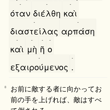
-
-
-
όταν
διέλθη
καὶ
-
-
διαστείλας
αρπάση
-
-
-
-
καὶ
μὴ
ῆ
ο
-
-
εξαιρούμενος
.
お前に敵する者に向かってお
8
前の手を上げれば、敵はすべ
て倒される。