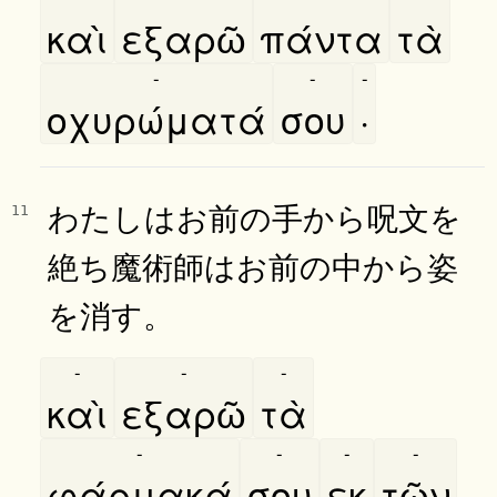
καὶ
εξαρῶ
πάντα
τὰ
-
-
-
οχυρώματά
σου
·
わたしはお前の手から呪文を
11
絶ち魔術師はお前の中から姿
を消す。
-
-
-
καὶ
εξαρῶ
τὰ
-
-
-
-
φάρμακά
σου
εκ
τῶν