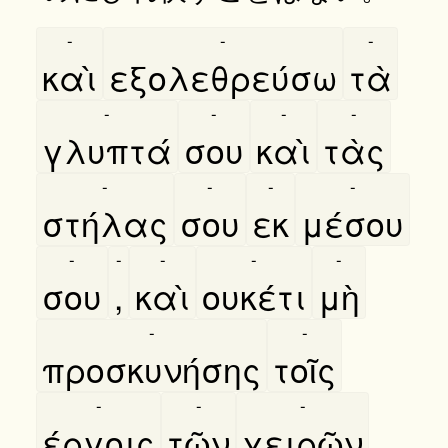
-
-
-
καὶ
εξολεθρεύσω
τὰ
-
-
-
-
γλυπτά
σου
καὶ
τὰς
-
-
-
-
στήλας
σου
εκ
μέσου
-
-
-
-
-
σου
,
καὶ
ουκέτι
μὴ
-
-
προσκυνήσης
τοῖς
-
-
-
έργοις
τῶν
χειρῶν