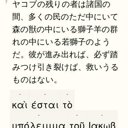
ヤコブの残りの者は諸国の
7
間、多くの民のただ中にいて
森の獣の中にいる獅子羊の群
れの中にいる若獅子のよう
だ。彼が進み出れば、必ず踏
みつけ引き裂けば、救いうる
ものはない。
-
-
-
καὶ
έσται
τὸ
-
-
-
υπόλειμμα
τοῦ
Ιακωβ