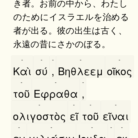
き者。お前の中から、わたし
のためにイスラエルを治める
者が出る。彼の出生は古く、
永遠の昔にさかのぼる。
-
-
-
-
-
Καὶ
σύ
,
Βηθλεεμ
οῖκος
-
-
-
τοῦ
Εφραθα
,
-
-
-
-
ολιγοστὸς
εῖ
τοῦ
εῖναι
-
-
-
-
-