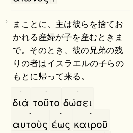
まことに、主は彼らを捨てお
2
かれる産婦が子を産むときま
で。そのとき、彼の兄弟の残
りの者はイスラエルの子らの
もとに帰って来る。
-
-
-
διὰ
τοῦτο
δώσει
-
-
-
αυτοὺς
έως
καιροῦ