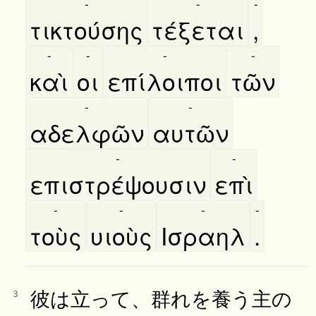
-
-
-
τικτούσης
τέξεται
,
-
-
-
-
καὶ
οι
επίλοιποι
τῶν
-
-
αδελφῶν
αυτῶν
-
-
επιστρέψουσιν
επὶ
-
-
-
-
τοὺς
υιοὺς
Ισραηλ
.
彼は立って、群れを養う主の
3