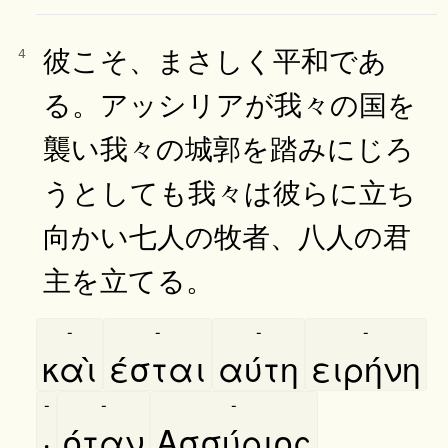
彼こそ、まさしく平和であ
4
る。アッシリアが我々の国を
襲い我々の城郭を踏みにじろ
うとしても我々は彼らに立ち
向かい七人の牧者、八人の君
主を立てる。
-
-
-
-
καὶ
έσται
αύτη
ειρήνη
-
-
-
·
όταν
Ασσύριος