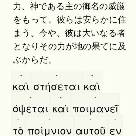
力、神である主の御名の威厳
をもって。彼らは安らかに住
まう。今や、彼は大いなる者
となりその力が地の果てに及
ぶからだ。
-
-
-
καὶ
στήσεται
καὶ
-
-
-
όψεται
καὶ
ποιμανεῖ
-
-
-
-
τὸ
ποίμνιον
αυτοῦ
εν