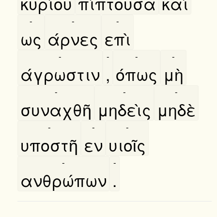
κυρίου
πίπτουσα
καὶ
-
-
-
ως
άρνες
επὶ
-
-
-
-
άγρωστιν
,
όπως
μὴ
-
-
-
συναχθῆ
μηδεὶς
μηδὲ
-
-
-
υποστῆ
εν
υιοῖς
-
-
ανθρώπων
.