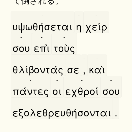
-
-
-
υψωθήσεται
η
χείρ
-
-
-
σου
επὶ
τοὺς
-
-
-
-
θλίβοντάς
σε
,
καὶ
-
-
-
-
πάντες
οι
εχθροί
σου
-
-
εξολεθρευθήσονται
.