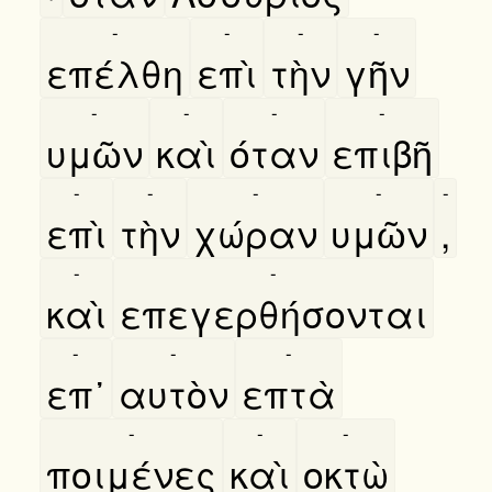
-
-
-
-
επέλθη
επὶ
τὴν
γῆν
-
-
-
-
υμῶν
καὶ
όταν
επιβῆ
-
-
-
-
-
επὶ
τὴν
χώραν
υμῶν
,
-
-
καὶ
επεγερθήσονται
-
-
-
επ᾿
αυτὸν
επτὰ
-
-
-
ποιμένες
καὶ
οκτὼ