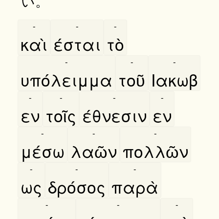
い。
-
-
-
καὶ
έσται
τὸ
-
-
-
υπόλειμμα
τοῦ
Ιακωβ
-
-
-
-
εν
τοῖς
έθνεσιν
εν
-
-
-
μέσω
λαῶν
πολλῶν
-
-
-
ως
δρόσος
παρὰ
-
-
-