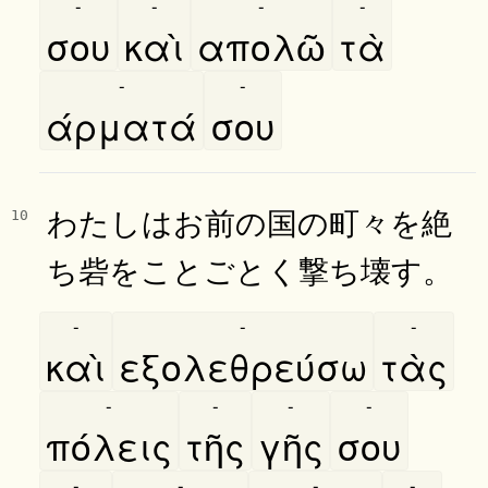
-
-
-
-
σου
καὶ
απολῶ
τὰ
-
-
άρματά
σου
わたしはお前の国の町々を絶
10
ち砦をことごとく撃ち壊す。
-
-
-
καὶ
εξολεθρεύσω
τὰς
-
-
-
-
πόλεις
τῆς
γῆς
σου
-
-
-
-