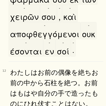
-
-
-
-
χειρῶν
σου
,
καὶ
-
-
αποφθεγγόμενοι
ουκ
-
-
-
-
έσονται
εν
σοί
·
わたしはお前の偶像を絶ちお
12
前の中から石柱を絶つ。お前
はもはや自分の手で造ったも
のにひれ伏すことはない。