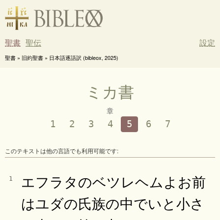
聖書
聖伝
設定
聖書 » 旧約聖書 » 日本語逐語訳 (bibleox, 2025)
ミカ書
章
1
2
3
4
5
6
7
このテキストは他の言語でも利用可能です:
エフラタのベツレヘムよお前
1
はユダの氏族の中でいと小さ