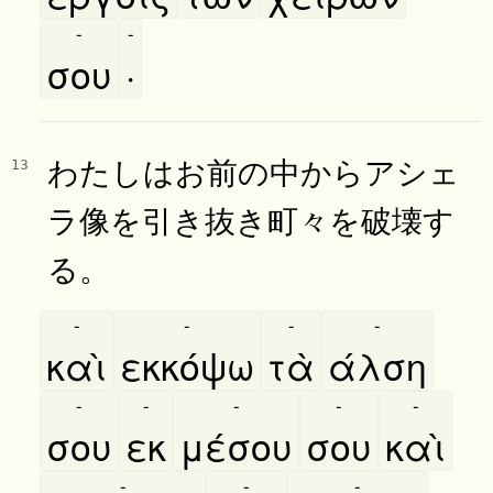
-
-
σου
·
わたしはお前の中からアシェ
13
ラ像を引き抜き町々を破壊す
る。
-
-
-
-
καὶ
εκκόψω
τὰ
άλση
-
-
-
-
-
σου
εκ
μέσου
σου
καὶ
-
-
-