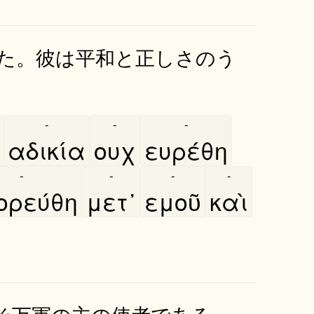
た。彼は平和と正しさのう
-
-
-
αδικία
ουχ
ευρέθη
-
-
-
-
ορεύθη
μετ᾿
εμοῦ
καὶ
そ万軍の主の使者である。