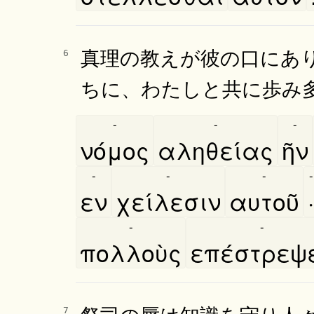
真理の教えが彼の口にあ
6
ちに、わたしと共に歩み
-
-
-
νόμος
αληθείας
ῆν
-
-
-
-
εν
χείλεσιν
αυτοῦ
·
-
-
πολλοὺς
επέστρεψ
祭司の唇は知識を守り人
7