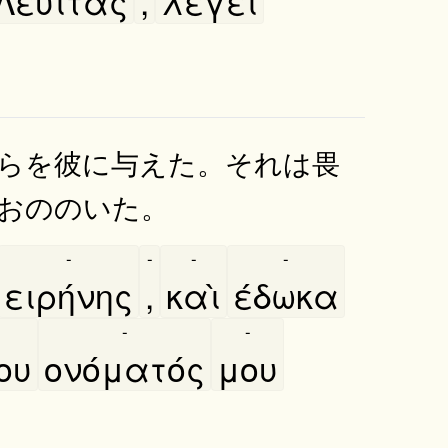
Λευίτας
,
λέγει
らを彼に与えた。それは畏
おののいた。
-
-
-
-
ειρήνης
,
καὶ
έδωκα
-
-
ου
ονόματός
μου