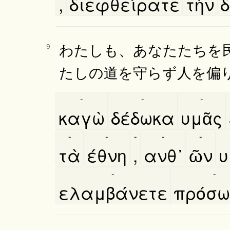
,
διεφθείρατε
τὴν
δ
わたしも、あなたたちを
9
たしの道を守らず人を偏
-
-
-
καγὼ
δέδωκα
υμᾶς
-
-
-
-
-
τὰ
έθνη
,
ανθ᾿
ῶν
υ
-
-
ελαμβάνετε
πρόσ