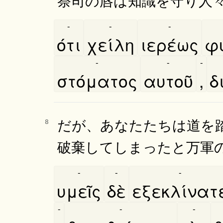
-
-
-
ότι
χείλη
ιερέως
φ
-
-
-
στόματος
αυτοῦ
,
δι
だが、あなたたちは道を
8
破棄してしまったと万軍
-
-
-
υμεῖς
δὲ
εξεκλίνατ
-
-
-