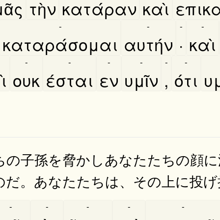
ᾶς
τὴν
κατάραν
καὶ
επικ
-
-
-
-
καταράσομαι
αυτήν
·
καὶ
-
-
-
-
-
-
ὶ
ουκ
έσται
εν
υμῖν
,
ότι
υμ
ちの子孫を脅かしあなたたちの顔に
のだ。あなたたちは、その上に投げ
-
-
-
-
-