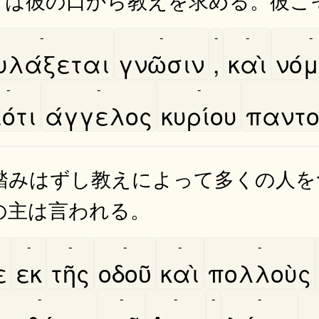
-
-
-
-
-
υλάξεται
γνῶσιν
,
καὶ
νό
-
-
-
ότι
άγγελος
κυρίου
παντο
踏みはずし教えによって多くの人を
の主は言われる。
-
-
-
-
-
ε
εκ
τῆς
οδοῦ
καὶ
πολλοὺς
-
-
-
-
-