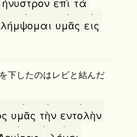
ήνυστρον
επὶ
τὰ
-
-
-
λήμψομαι
υμᾶς
εις
を下したのはレビと結んだ
-
-
-
̀ς
υμᾶς
τὴν
εντολὴν
-
-
-