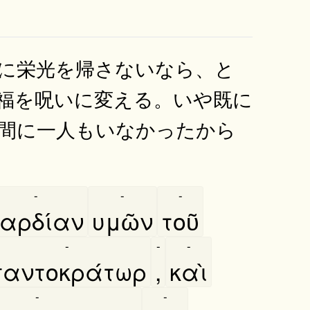
に栄光を帰さないなら、と
福を呪いに変える。いや既に
間に一人もいなかったから
-
-
-
αρδίαν
υμῶν
τοῦ
-
-
-
παντοκράτωρ
,
καὶ
-
-