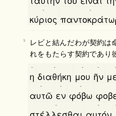
ταύτην
τοῦ
εῖναι
τη
-
-
κύριος
παντοκράτω
レビと結んだわが契約は
5
れをもたらす契約であり
-
-
-
-
η
διαθήκη
μου
ῆν
με
-
-
-
αυτῶ
εν
φόβω
φοβε
-
-
στέλλεσθαι
αυτόν