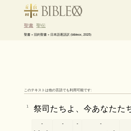
聖書
聖伝
聖書 » 旧約聖書 » 日本語逐語訳 (bibleox, 2025)
このテキストは他の言語でも利用可能です:
祭司たちよ、今あなたた
1
-
-
-
-