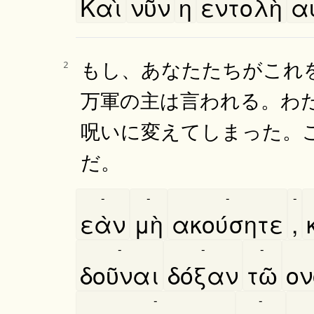
Καὶ
νῦν
η
εντολὴ
αυ
もし、あなたたちがこれ
2
万軍の主は言われる。わ
呪いに変えてしまった。
だ。
-
-
-
-
εὰν
μὴ
ακούσητε
,
-
-
-
δοῦναι
δόξαν
τῶ
ον
-
-