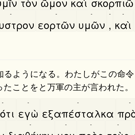
υμῖν
τὸν
ῶμον
καὶ
σκορπιῶ
-
-
-
-
-
νυστρον
εορτῶν
υμῶν
,
καὶ
知るようになる。わたしがこの命令
ったことをと万軍の主が言われた。
-
-
-
-
ότι
εγὼ
εξαπέσταλκα
προ
-
-
-
-