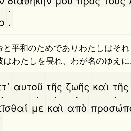
̀ν
διαθήκην
μου
πρὸς
τοὺς
-
ρ
.
命と平和のためでありわたしはそれ
彼はわたしを畏れ、わが名のゆえに
-
-
-
-
-
-
τ᾿
αυτοῦ
τῆς
ζωῆς
καὶ
τῆς
-
-
-
-
-
ῖσθαί
με
καὶ
απὸ
προσώπ
-
.