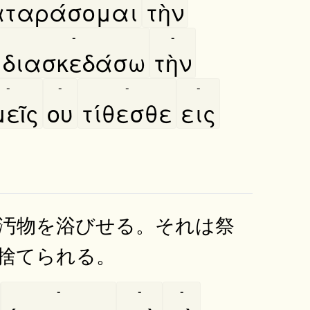
αταράσομαι
τὴν
-
-
διασκεδάσω
τὴν
-
-
-
-
εῖς
ου
τίθεσθε
εις
汚物を浴びせる。それは祭
捨てられる。
-
-
-