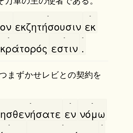
-
-
μον
εκζητήσουσιν
εκ
-
-
-
κράτορός
εστιν
.
つまずかせレビとの契約を
-
-
-
ησθενήσατε
εν
νόμω
-
-
-