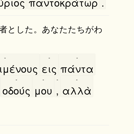
ύριος
παντοκράτωρ
.
者とした。あなたたちがわ
-
-
-
μένους
εις
πάντα
-
-
-
-
οδούς
μου
,
αλλὰ