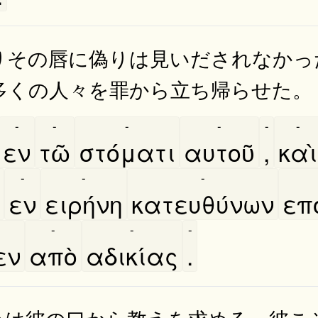
りその唇に偽りは見いだされなかっ
多くの人々を罪から立ち帰らせた。
-
-
-
-
-
-
εν
τῶ
στόματι
αυτοῦ
,
καὶ
-
-
-
εν
ειρήνη
κατευθύνων
επ
-
-
-
εν
απὸ
αδικίας
.
々は彼の口から教えを求める。彼こ