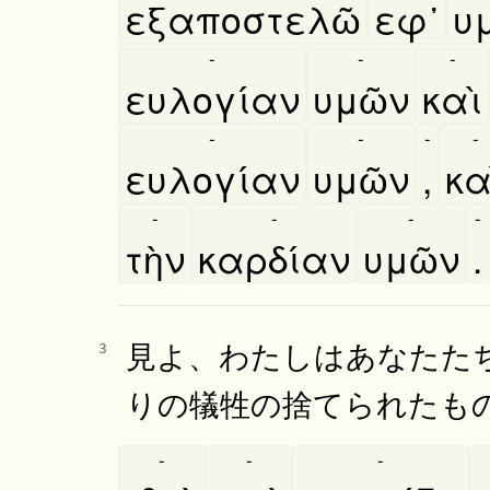
εξαποστελῶ
εφ᾿
υμ
-
-
-
ευλογίαν
υμῶν
καὶ
-
-
-
-
ευλογίαν
υμῶν
,
κα
-
-
-
-
τὴν
καρδίαν
υμῶν
.
見よ、わたしはあなたた
3
りの犠牲の捨てられたも
-
-
-