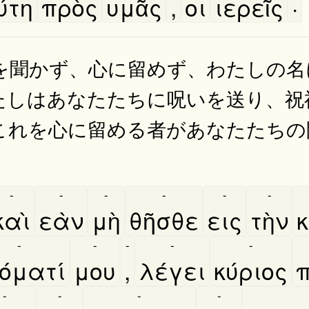
́τη
πρὸς
υμᾶς
,
οι
ιερεῖς
·
を聞かず、心に留めず、わたしの名
たしはあなたたちに呪いを送り、祝
これを心に留める者があなたたちの
-
-
-
-
-
-
καὶ
εὰν
μὴ
θῆσθε
εις
τὴν
κ
-
-
-
-
-
όματί
μου
,
λέγει
κύριος
-
-
-
-