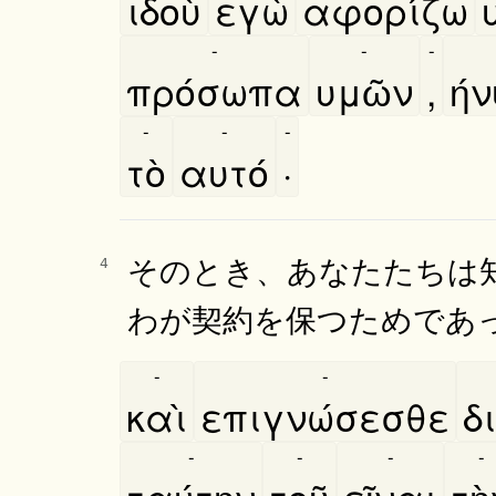
ιδοὺ
εγὼ
αφορίζω
-
-
-
πρόσωπα
υμῶν
,
ή
-
-
-
τὸ
αυτό
·
そのとき、あなたたちは
4
わが契約を保つためであ
-
-
καὶ
επιγνώσεσθε
δι
-
-
-
-