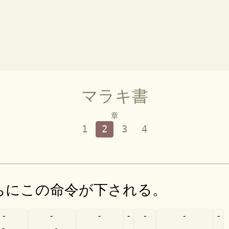
マラキ書
章
1
2
3
4
ちにこの命令が下される。
-
-
-
-
-
-
-