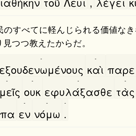
ιαθήκην
τοῦ
Λευι
,
λέγει
κ
民のすべてに軽んじられる価値なき
り見つつ教えたからだ。
-
-
εξουδενωμένους
καὶ
παρει
-
-
-
-
μεῖς
ουκ
εφυλάξασθε
τὰς
-
-
-
ωπα
εν
νόμω
.