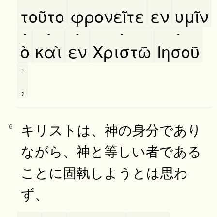
τοῦτο
φρονεῖτε
εν
υμῖν
-
-
-
-
-
ὸ
καὶ
εν
Χριστῶ
Ιησοῦ
-
,
キリストは、神の身分であり
6
ながら、神と等しい者である
ことに固執しようとは思わ
ず、