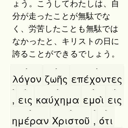
ょう。こうしてわたしは、自
分が走ったことが無駄でな
く、労苦したことも無駄では
なかったと、キリストの日に
誇ることができるでしょう。
-
-
-
λόγον
ζωῆς
επέχοντες
-
-
-
-
-
,
εις
καύχημα
εμοὶ
εις
-
-
-
-
ημέραν
Χριστοῦ
,
ότι