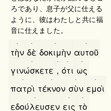
ろであり、息子が父に仕える
ように、彼はわたしと共に福
音に仕えました。
-
-
-
-
τὴν
δὲ
δοκιμὴν
αυτοῦ
-
-
-
-
γινώσκετε
,
ότι
ως
-
-
-
-
πατρὶ
τέκνον
σὺν
εμοὶ
-
-
-
εδούλευσεν
εις
τὸ