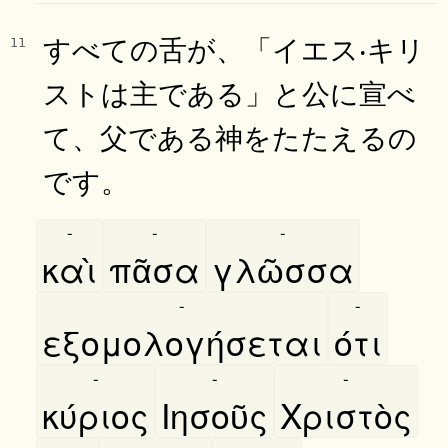
すべての舌が、「イエス‧キリ
11
ストは主である」と公に宣べ
て、父である神をたたえるの
です。
-
-
-
καὶ
πᾶσα
γλῶσσα
-
-
εξομολογήσεται
ότι
-
-
-
κύριος
Ιησοῦς
Χριστὸς