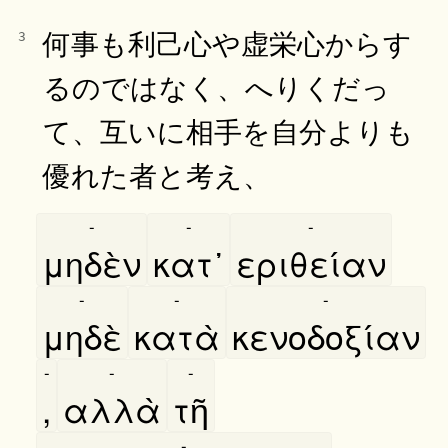
何事も利己心や虚栄心からす
3
るのではなく、へりくだっ
て、互いに相手を自分よりも
優れた者と考え、
-
-
-
μηδὲν
κατ᾿
εριθείαν
-
-
-
μηδὲ
κατὰ
κενοδοξίαν
-
-
-
,
αλλὰ
τῆ
-