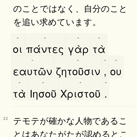
のことではなく、自分のこと
を追い求めています。
-
-
-
-
οι
πάντες
γὰρ
τὰ
-
-
-
-
εαυτῶν
ζητοῦσιν
,
ου
-
-
-
-
τὰ
Ιησοῦ
Χριστοῦ
.
テモテが確かな人物であるこ
22
とはあなたがたが認めるとこ