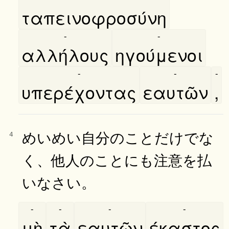
ταπεινοφροσύνη
-
-
αλλήλους
ηγούμενοι
-
-
-
υπερέχοντας
εαυτῶν
,
めいめい自分のことだけでな
4
く、他人のことにも注意を払
いなさい。
-
-
-
-
μὴ
τὰ
εαυτῶν
έκαστος