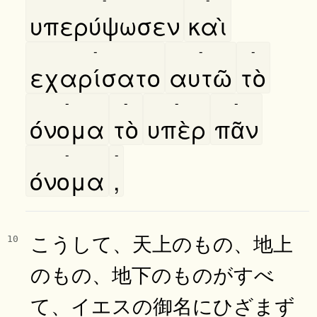
υπερύψωσεν
καὶ
-
-
-
εχαρίσατο
αυτῶ
τὸ
-
-
-
-
όνομα
τὸ
υπὲρ
πᾶν
-
-
όνομα
,
こうして、天上のもの、地上
10
のもの、地下のものがすべ
て、イエスの御名にひざまず