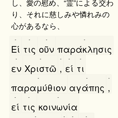
し、愛の慰め、“霊”による交わ
り、それに慈しみや憐れみの
心があるなら、
-
-
-
-
Εί
τις
οῦν
παράκλησις
-
-
-
-
-
εν
Χριστῶ
,
εί
τι
-
-
-
παραμύθιον
αγάπης
,
-
-
-
εί
τις
κοινωνία
-
-
-
-