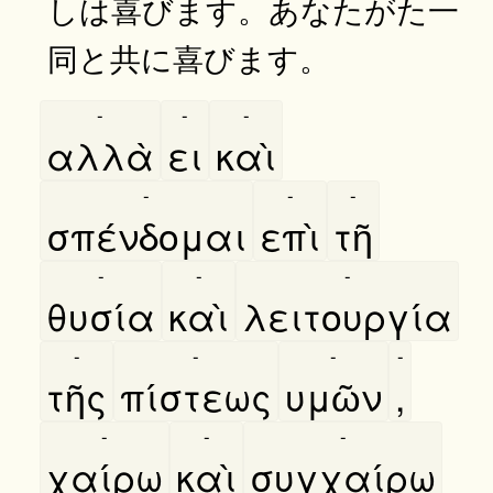
しは喜びます。あなたがた一
同と共に喜びます。
-
-
-
αλλὰ
ει
καὶ
-
-
-
σπένδομαι
επὶ
τῆ
-
-
-
θυσία
καὶ
λειτουργία
-
-
-
-
τῆς
πίστεως
υμῶν
,
-
-
-
χαίρω
καὶ
συγχαίρω