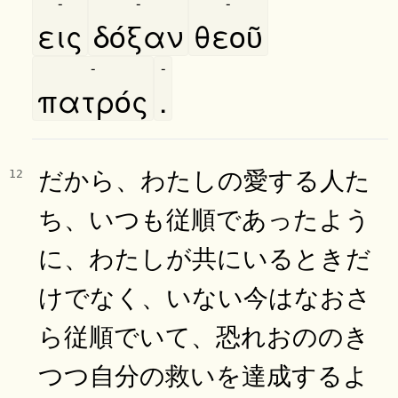
-
-
-
εις
δόξαν
θεοῦ
-
-
πατρός
.
だから、わたしの愛する人た
12
ち、いつも従順であったよう
に、わたしが共にいるときだ
けでなく、いない今はなおさ
ら従順でいて、恐れおののき
つつ自分の救いを達成するよ