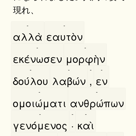
現れ、
-
-
αλλὰ
εαυτὸν
-
-
εκένωσεν
μορφὴν
-
-
-
-
δούλου
λαβών
,
εν
-
-
ομοιώματι
ανθρώπων
-
-
-
γενόμενος
·
καὶ
-
-
-