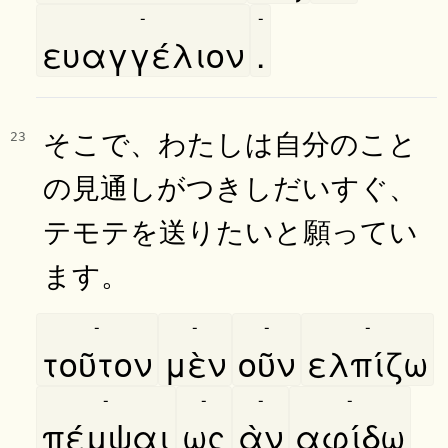
-
-
ευαγγέλιον
.
そこで、わたしは自分のこと
23
の見通しがつきしだいすぐ、
テモテを送りたいと願ってい
ます。
-
-
-
-
τοῦτον
μὲν
οῦν
ελπίζω
-
-
-
-
πέμψαι
ως
ὰν
αφίδω