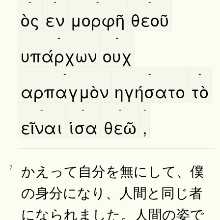
-
-
-
-
ὸς
εν
μορφῆ
θεοῦ
-
-
υπάρχων
ουχ
-
-
-
αρπαγμὸν
ηγήσατο
τὸ
-
-
-
-
εῖναι
ίσα
θεῶ
,
かえって自分を無にして、僕
7
の身分になり、人間と同じ者
になられました。人間の姿で