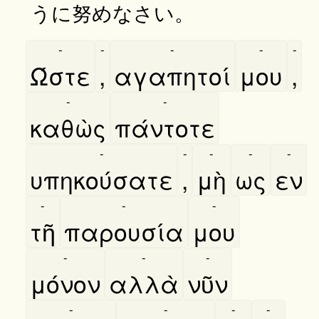
うに努めなさい。
-
-
-
-
-
Ώστε
,
αγαπητοί
μου
,
-
-
καθὼς
πάντοτε
-
-
-
-
-
υπηκούσατε
,
μὴ
ως
εν
-
-
-
τῆ
παρουσία
μου
-
-
-
μόνον
αλλὰ
νῦν
-
-
-
-