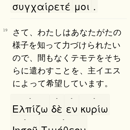
συγχαίρετέ
μοι
.
さて、わたしはあなたがたの
19
様子を知って力づけられたい
ので、間もなくテモテをそち
らに遣わすことを、主イエス
によって希望しています。
-
-
-
-
Ελπίζω
δὲ
εν
κυρίω
-
-
Ιησοῦ
Τιμόθεον