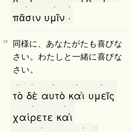
-
-
-
πᾶσιν
υμῖν
·
同様に、あなたがたも喜びな
18
さい。わたしと一緒に喜びな
さい。
-
-
-
-
-
τὸ
δὲ
αυτὸ
καὶ
υμεῖς
-
-
χαίρετε
καὶ
-
-
-