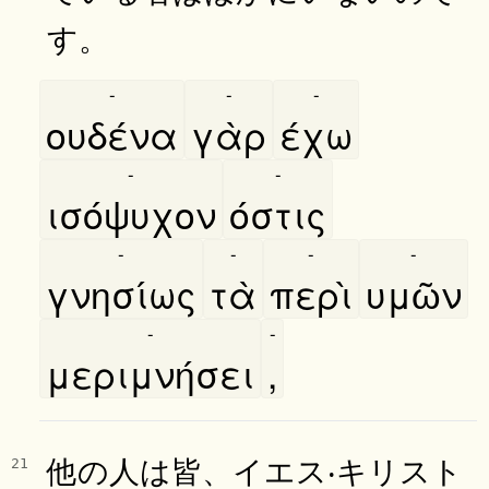
す。
-
-
-
ουδένα
γὰρ
έχω
-
-
ισόψυχον
όστις
-
-
-
-
γνησίως
τὰ
περὶ
υμῶν
-
-
μεριμνήσει
,
他の人は皆、イエス‧キリスト
21