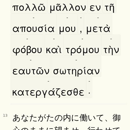
πολλῶ
μᾶλλον
εν
τῆ
-
-
-
-
απουσία
μου
,
μετὰ
-
-
-
-
φόβου
καὶ
τρόμου
τὴν
-
-
εαυτῶν
σωτηρίαν
-
-
κατεργάζεσθε
·
あなたがたの内に働いて、御
13
心のままに望ませ、行わせて