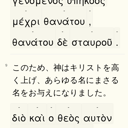
-
-
-
μέχρι
θανάτου
,
-
-
-
-
θανάτου
δὲ
σταυροῦ
.
このため、神はキリストを高
9
く上げ、あらゆる名にまさる
名をお与えになりました。
-
-
-
-
-
διὸ
καὶ
ο
θεὸς
αυτὸν
-
-