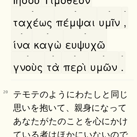
-
-
-
-
ταχέως
πέμψαι
υμῖν
,
-
-
-
ίνα
καγὼ
ευψυχῶ
-
-
-
-
-
γνοὺς
τὰ
περὶ
υμῶν
.
テモテのようにわたしと同じ
20
思いを抱いて、親身になって
あなたがたのことを心にかけ
ている者はほかにいないので