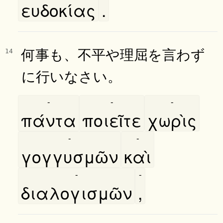
ευδοκίας
.
何事も、不平や理屈を言わず
14
に行いなさい。
-
-
-
πάντα
ποιεῖτε
χωρὶς
-
-
γογγυσμῶν
καὶ
-
-
διαλογισμῶν
,