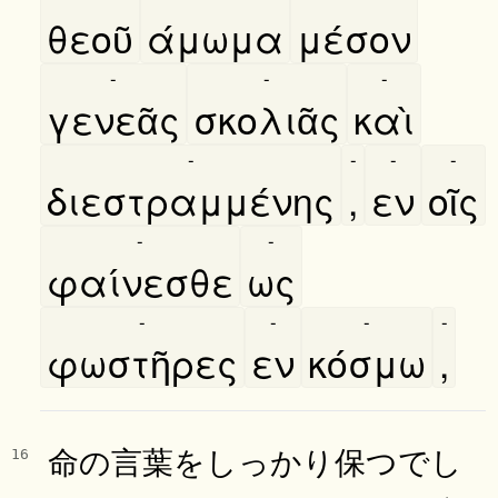
θεοῦ
άμωμα
μέσον
-
-
-
γενεᾶς
σκολιᾶς
καὶ
-
-
-
-
διεστραμμένης
,
εν
οῖς
-
-
φαίνεσθε
ως
-
-
-
-
φωστῆρες
εν
κόσμω
,
命の言葉をしっかり保つでし
16