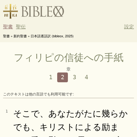
聖書
聖伝
設定
聖書 » 新約聖書 » 日本語逐語訳 (bibleox, 2025)
フィリピの信徒への手紙
章
1
2
3
4
このテキストは他の言語でも利用可能です:
そこで、あなたがたに幾らか
1
でも、キリストによる励ま