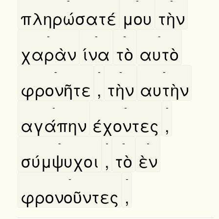
πληρώσατέ
μου
τὴν
-
-
-
-
χαρὰν
ίνα
τὸ
αυτὸ
-
-
-
-
φρονῆτε
,
τὴν
αυτὴν
-
-
-
αγάπην
έχοντες
,
-
-
-
-
σύμψυχοι
,
τὸ
ὲν
-
-
φρονοῦντες
,