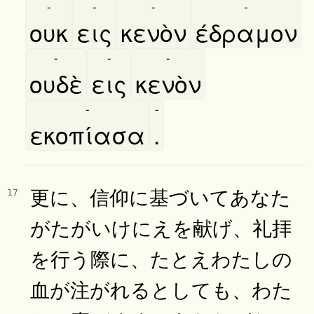
-
-
-
-
ουκ
εις
κενὸν
έδραμον
-
-
-
ουδὲ
εις
κενὸν
-
-
εκοπίασα
.
更に、信仰に基づいてあなた
17
がたがいけにえを献げ、礼拝
を行う際に、たとえわたしの
血が注がれるとしても、わた