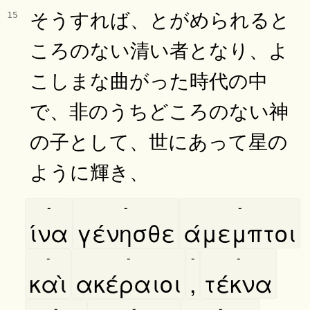
そうすれば、とがめられると
15
ころのない清い者となり、よ
こしまな曲がった時代の中
で、非のうちどころのない神
の子として、世にあって星の
ように輝き、
-
-
-
ίνα
γένησθε
άμεμπτοι
-
-
-
-
καὶ
ακέραιοι
,
τέκνα
-
-
-