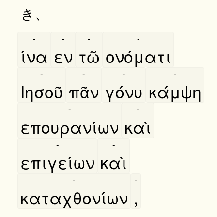
き、
-
-
-
-
ίνα
εν
τῶ
ονόματι
-
-
-
-
Ιησοῦ
πᾶν
γόνυ
κάμψη
-
-
επουρανίων
καὶ
-
-
επιγείων
καὶ
-
-
καταχθονίων
,