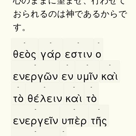
おられるのは神であるからで
す。
-
-
-
-
θεὸς
γάρ
εστιν
ο
-
-
-
-
ενεργῶν
εν
υμῖν
καὶ
-
-
-
-
τὸ
θέλειν
καὶ
τὸ
-
-
-
ενεργεῖν
υπὲρ
τῆς
-
-