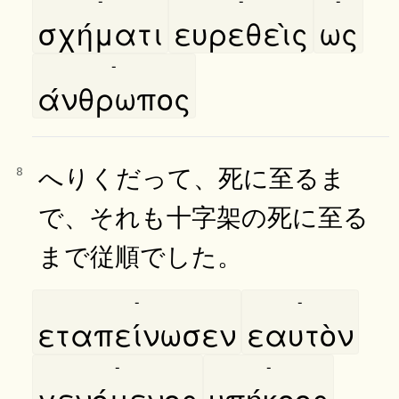
σχήματι
ευρεθεὶς
ως
-
άνθρωπος
へりくだって、死に至るま
8
で、それも十字架の死に至る
まで従順でした。
-
-
εταπείνωσεν
εαυτὸν
-
-
γενόμενος
υπήκοος