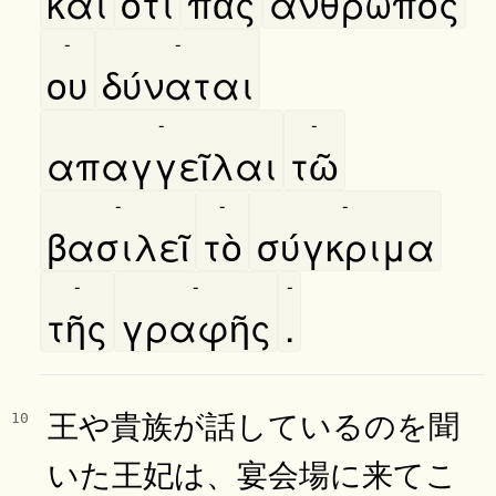
καὶ
ότι
πᾶς
άνθρωπος
-
-
ου
δύναται
-
-
απαγγεῖλαι
τῶ
-
-
-
βασιλεῖ
τὸ
σύγκριμα
-
-
-
τῆς
γραφῆς
.
王や貴族が話しているのを聞
10
いた王妃は、宴会場に来てこ