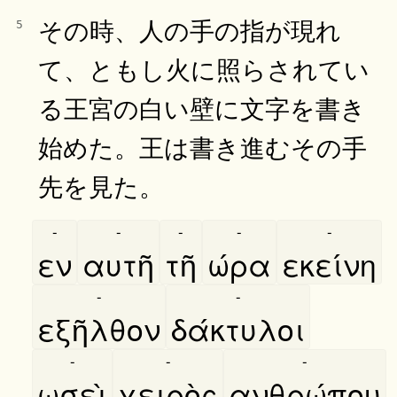
その時、人の手の指が現れ
5
て、ともし火に照らされてい
る王宮の白い壁に文字を書き
始めた。王は書き進むその手
先を見た。
-
-
-
-
-
εν
αυτῆ
τῆ
ώρα
εκείνη
-
-
εξῆλθον
δάκτυλοι
-
-
-
ωσεὶ
χειρὸς
ανθρώπου