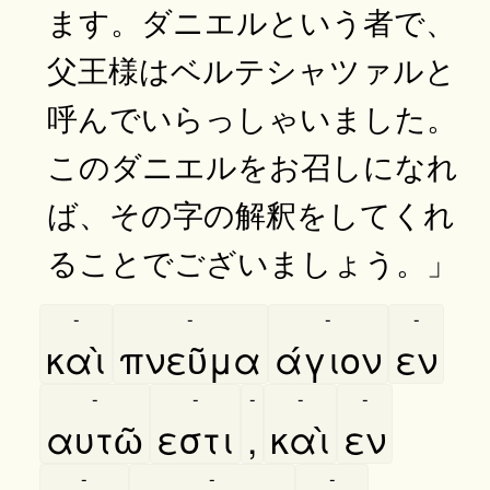
ます。ダニエルという者で、
父王様はベルテシャツァルと
呼んでいらっしゃいました。
このダニエルをお召しになれ
ば、その字の解釈をしてくれ
ることでございましょう。」
-
-
-
-
καὶ
πνεῦμα
άγιον
εν
-
-
-
-
-
αυτῶ
εστι
,
καὶ
εν
-
-
-