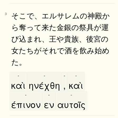
そこで、エルサレムの神殿か
3
ら奪って来た金銀の祭具が運
び込まれ、王や貴族、後宮の
女たちがそれで酒を飲み始め
た。
-
-
-
-
καὶ
ηνέχθη
,
καὶ
-
-
-
έπινον
εν
αυτοῖς