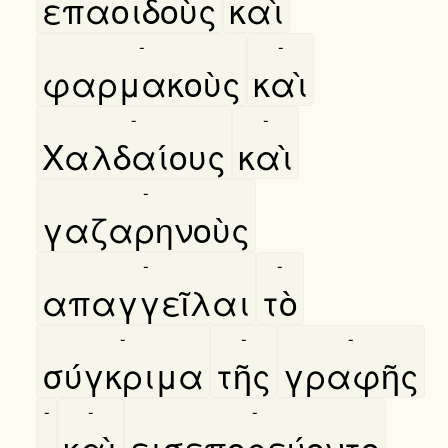
επαοιδοὺς
καὶ
-
-
φαρμακοὺς
καὶ
-
-
Χαλδαίους
καὶ
-
γαζαρηνοὺς
-
-
απαγγεῖλαι
τὸ
-
-
-
σύγκριμα
τῆς
γραφῆς
-
-
-
.
καὶ
εισεπορεύοντο