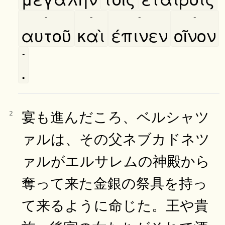
-
-
-
-
αυτοῦ
καὶ
έπινεν
οῖνον
-
.
宴も進んだころ、ベルシャツ
2
ァルは、その父ネブカドネツ
ァルがエルサレムの神殿から
奪って来た金銀の祭具を持っ
て来るように命じた。王や貴