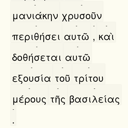
-
-
μανιάκην
χρυσοῦν
-
-
-
-
περιθήσει
αυτῶ
,
καὶ
-
-
δοθήσεται
αυτῶ
-
-
-
εξουσία
τοῦ
τρίτου
-
-
-
μέρους
τῆς
βασιλείας
-
.