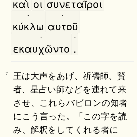
καὶ
οι
συνεταῖροι
-
-
κύκλω
αυτοῦ
-
-
εκαυχῶντο
.
王は大声をあげ、祈禱師、賢
7
者、星占い師などを連れて来
させ、これらバビロンの知者
にこう言った。「この字を読
み、解釈をしてくれる者に