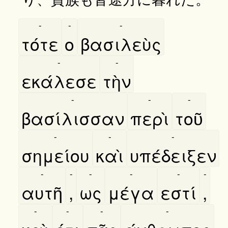
-
-
-
τότε
ο
βασιλεὺς
-
-
εκάλεσε
τὴν
-
-
-
βασίλισσαν
περὶ
τοῦ
-
-
-
σημείου
καὶ
υπέδειξεν
-
-
-
-
-
-
αυτῆ
,
ως
μέγα
εστί
,
-
-
-
-