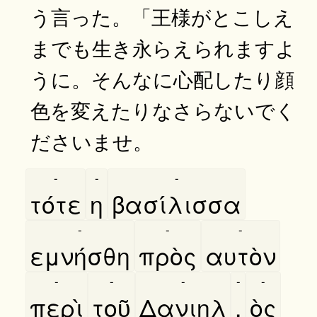
う言った。「王様がとこしえ
までも生き永らえられますよ
うに。そんなに心配したり顔
色を変えたりなさらないでく
ださいませ。
-
-
-
τότε
η
βασίλισσα
-
-
-
εμνήσθη
πρὸς
αυτὸν
-
-
-
-
-
περὶ
τοῦ
Δανιηλ
,
ὸς