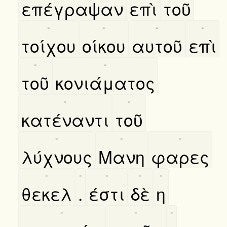
επέγραψαν
επὶ
τοῦ
-
-
-
-
τοίχου
οίκου
αυτοῦ
επὶ
-
-
τοῦ
κονιάματος
-
-
κατέναντι
τοῦ
-
-
-
λύχνους
Μανη
φαρες
-
-
-
-
-
θεκελ
.
έστι
δὲ
η
-
-
-