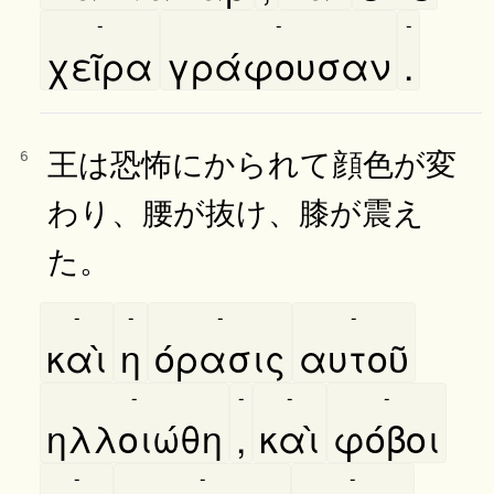
-
-
-
χεῖρα
γράφουσαν
.
王は恐怖にかられて顔色が変
6
わり、腰が抜け、膝が震え
た。
-
-
-
-
καὶ
η
όρασις
αυτοῦ
-
-
-
-
ηλλοιώθη
,
καὶ
φόβοι
-
-
-