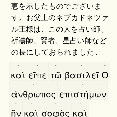
恵を示したものでございま
す。お父上のネブカドネツァ
ル王様は、この人を占い師、
祈禱師、賢者、星占い師など
の長にしておられました。
-
-
-
-
-
καὶ
εῖπε
τῶ
βασιλεῖ
Ο
-
-
άνθρωπος
επιστήμων
-
-
-
-
ῆν
καὶ
σοφὸς
καὶ