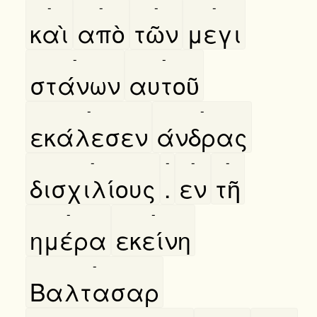
-
-
-
-
καὶ
απὸ
τῶν
μεγι
-
-
στάνων
αυτοῦ
-
-
εκάλεσεν
άνδρας
-
-
-
-
δισχιλίους
.
εν
τῆ
-
-
ημέρα
εκείνη
-
Βαλτασαρ
-
-
-