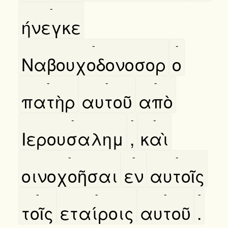
-
ήνεγκε
-
-
Ναβουχοδονοσορ
ο
-
-
-
πατὴρ
αυτοῦ
απὸ
-
-
-
Ιερουσαλημ
,
καὶ
-
-
-
οινοχοῆσαι
εν
αυτοῖς
-
-
-
-
τοῖς
εταίροις
αυτοῦ
.