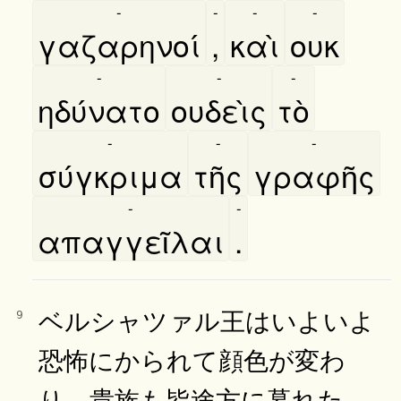
-
-
-
-
γαζαρηνοί
,
καὶ
ουκ
-
-
-
ηδύνατο
ουδεὶς
τὸ
-
-
-
σύγκριμα
τῆς
γραφῆς
-
-
απαγγεῖλαι
.
ベルシャツァル王はいよいよ
9
恐怖にかられて顔色が変わ
り、貴族も皆途方に暮れた。