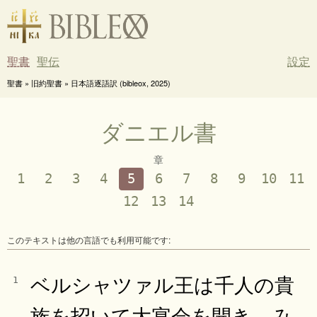
聖書
聖伝
設定
聖書 » 旧約聖書 » 日本語逐語訳 (bibleox, 2025)
ダニエル書
章
1
2
3
4
5
6
7
8
9
10
11
12
13
14
このテキストは他の言語でも利用可能です:
ベルシャツァル王は千人の貴
1
族を招いて大宴会を開き、み