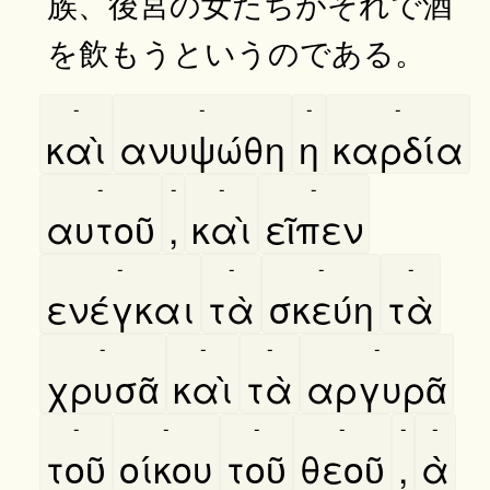
族、後宮の女たちがそれで酒
を飲もうというのである。
-
-
-
-
καὶ
ανυψώθη
η
καρδία
-
-
-
-
αυτοῦ
,
καὶ
εῖπεν
-
-
-
-
ενέγκαι
τὰ
σκεύη
τὰ
-
-
-
-
χρυσᾶ
καὶ
τὰ
αργυρᾶ
-
-
-
-
-
-
τοῦ
οίκου
τοῦ
θεοῦ
,
ὰ