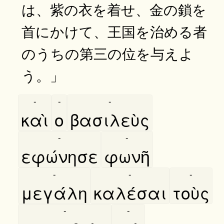
は、紫の衣を着せ、金の鎖を
首にかけて、王国を治める者
のうちの第三の位を与えよ
う。」
-
-
-
καὶ
ο
βασιλεὺς
-
-
εφώνησε
φωνῆ
-
-
-
μεγάλη
καλέσαι
τοὺς
-
-