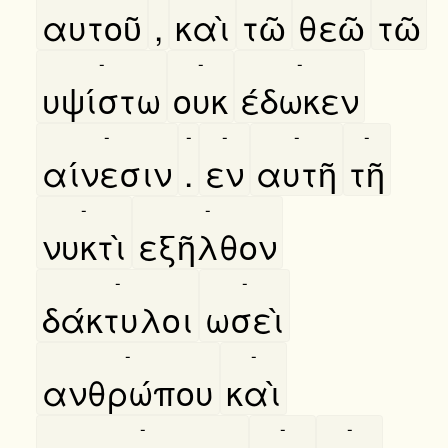
αυτοῦ
,
καὶ
τῶ
θεῶ
τῶ
-
-
-
υψίστω
ουκ
έδωκεν
-
-
-
-
-
αίνεσιν
.
εν
αυτῆ
τῆ
-
-
νυκτὶ
εξῆλθον
-
-
δάκτυλοι
ωσεὶ
-
-
ανθρώπου
καὶ
-
-
-