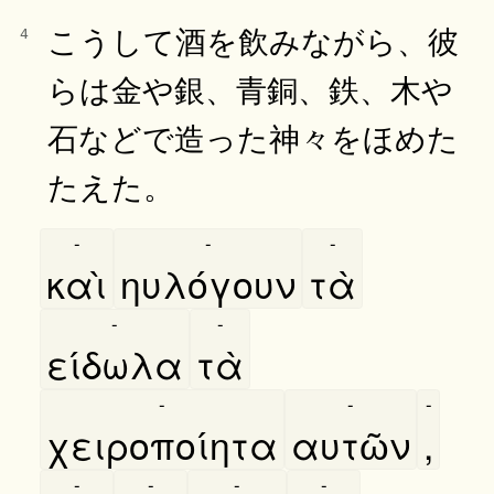
こうして酒を飲みながら、彼
4
らは金や銀、青銅、鉄、木や
石などで造った神々をほめた
たえた。
-
-
-
καὶ
ηυλόγουν
τὰ
-
-
είδωλα
τὰ
-
-
-
χειροποίητα
αυτῶν
,
-
-
-
-