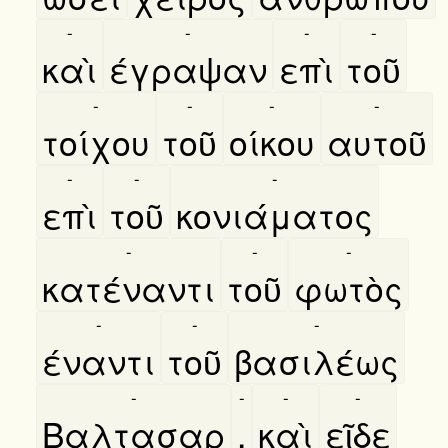
-
-
-
-
καὶ
έγραψαν
επὶ
τοῦ
-
-
-
-
τοίχου
τοῦ
οίκου
αυτοῦ
-
-
-
επὶ
τοῦ
κονιάματος
-
-
-
κατέναντι
τοῦ
φωτὸς
-
-
-
έναντι
τοῦ
βασιλέως
-
-
-
-
Βαλτασαρ
,
καὶ
εῖδε