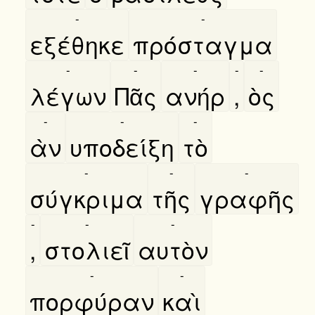
-
-
εξέθηκε
πρόσταγμα
-
-
-
-
-
λέγων
Πᾶς
ανήρ
,
ὸς
-
-
-
ὰν
υποδείξη
τὸ
-
-
-
σύγκριμα
τῆς
γραφῆς
-
-
-
,
στολιεῖ
αυτὸν
-
-
πορφύραν
καὶ