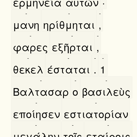
ερμηνεία
αυτῶν
·
-
-
-
μανη
ηρίθμηται
,
-
-
-
φαρες
εξῆρται
,
-
-
-
-
θεκελ
έσταται
.
1
-
-
-
Βαλτασαρ
ο
βασιλεὺς
-
-
εποίησεν
εστιατορίαν
-
-
-
μεγάλην
τοῖς
εταίροις