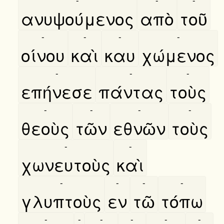
ανυψούμενος
απὸ
τοῦ
-
-
-
-
οίνου
καὶ
καυ
χώμενος
-
-
-
επήνεσε
πάντας
τοὺς
-
-
-
-
θεοὺς
τῶν
εθνῶν
τοὺς
-
-
χωνευτοὺς
καὶ
-
-
-
-
γλυπτοὺς
εν
τῶ
τόπω
-
-
-
-
-
-