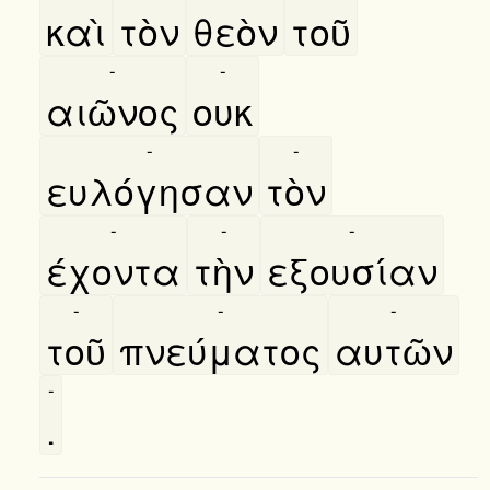
καὶ
τὸν
θεὸν
τοῦ
-
-
αιῶνος
ουκ
-
-
ευλόγησαν
τὸν
-
-
-
έχοντα
τὴν
εξουσίαν
-
-
-
τοῦ
πνεύματος
αυτῶν
-
.