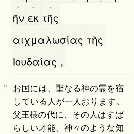
-
-
-
ῆν
εκ
τῆς
-
-
αιχμαλωσίας
τῆς
-
-
Ιουδαίας
,
お国には、聖なる神の霊を宿
11
している人が一人おります。
父王様の代に、その人はすば
らしい才能、神々のような知