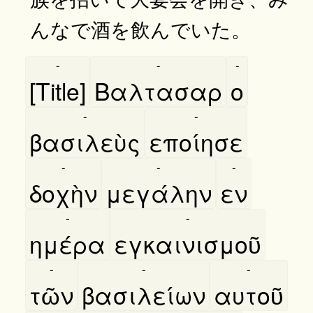
んなで酒を飲んでいた。
-
-
-
[Title]
Βαλτασαρ
ο
-
-
βασιλεὺς
εποίησε
-
-
-
δοχὴν
μεγάλην
εν
-
-
ημέρα
εγκαινισμοῦ
-
-
-
τῶν
βασιλείων
αυτοῦ