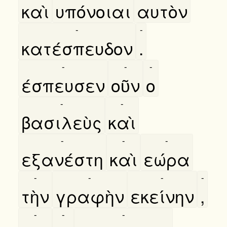
καὶ
υπόνοιαι
αυτὸν
-
-
κατέσπευδον
.
-
-
-
έσπευσεν
οῦν
ο
-
-
βασιλεὺς
καὶ
-
-
-
εξανέστη
καὶ
εώρα
-
-
-
-
τὴν
γραφὴν
εκείνην
,
-
-
-