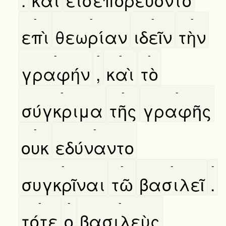
-
-
-
-
επὶ
θεωρίαν
ιδεῖν
τὴν
-
-
-
-
γραφήν
,
καὶ
τὸ
-
-
-
σύγκριμα
τῆς
γραφῆς
-
-
ουκ
εδύναντο
-
-
-
-
συγκρῖναι
τῶ
βασιλεῖ
.
-
-
-
τότε
ο
βασιλεὺς