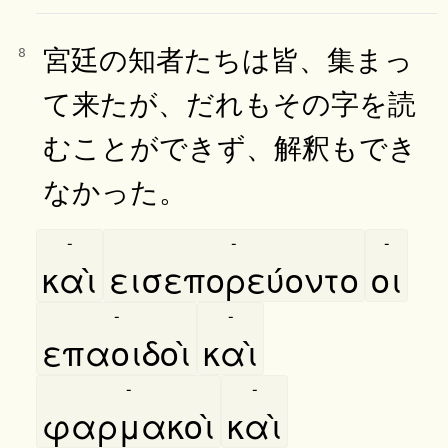
宮廷の知者たちは皆、集まっ
8
て来たが、だれもその字を読
むことができず、解釈もでき
なかった。
-
-
-
καὶ
εισεπορεύοντο
οι
-
-
επαοιδοὶ
καὶ
-
-
φαρμακοὶ
καὶ