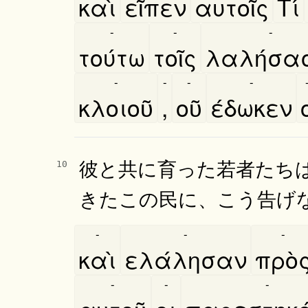
καὶ
εῖπεν
αυτοῖς
Τί
-
-
-
τούτω
τοῖς
λαλήσα
-
-
-
-
κλοιοῦ
,
οῦ
έδωκεν
彼と共に育った若者たち
10
きたこの民に、こう告げ
-
-
-
καὶ
ελάλησαν
πρὸ
-
-
-