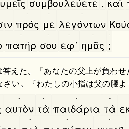
υμεῖς
συμβουλεύετε
,
καὶ
-
-
-
σιν
πρός
με
λεγόντων
Κου
-
-
-
-
-
-
ο
πατήρ
σου
εφ᾿
ημᾶς
;
は答えた。「あなたの父上が負わせ
なさい。『わたしの小指は父の腰よ
-
-
-
-
ς
αυτὸν
τὰ
παιδάρια
τὰ
ε
-
-
-