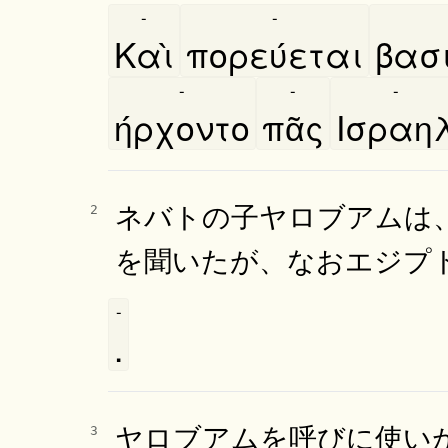
-
-
Καὶ
πορεύεται
βασι
-
-
-
ήρχοντο
πᾶς
Ισραη
ネバトの子ヤロブアムは
2
を聞いたが、なおエジプ
-
.
ヤロブアムを呼びに使い
3