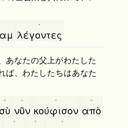
-
οαμ
λέγοντες
、あなたの父上がわたした
れば、わたしたちはあなた
-
-
-
-
σὺ
νῦν
κούφισον
απὸ
-
-
-