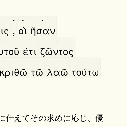
-
-
-
ις
,
οὶ
ῆσαν
-
-
-
υτοῦ
έτι
ζῶντος
-
-
-
-
κριθῶ
τῶ
λαῶ
τούτω
に仕えてその求めに応じ、優