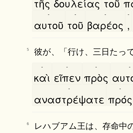
τῆς
δουλείας
τοῦ
π
-
-
-
-
αυτοῦ
τοῦ
βαρέος
,
彼が、「行け、三日たっ
5
-
-
-
-
καὶ
εῖπεν
πρὸς
αυτο
-
-
αναστρέψατε
πρός
レハブアム王は、存命中
6