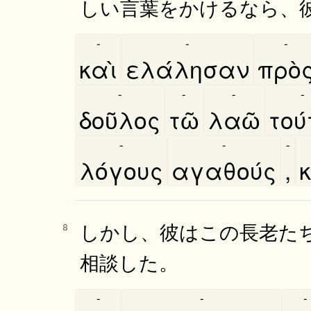
しい言葉をかけるなら、
-
-
-
καὶ
ελάλησαν
πρὸ
-
-
-
-
δοῦλος
τῶ
λαῶ
του
-
-
-
λόγους
αγαθούς
,
κ
しかし、彼はこの長老た
8
相談した。
-
-
-