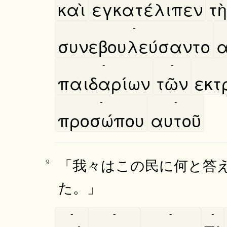
καὶ
εγκατέλιπεν
τη
-
συνεβουλεύσαντο
α
-
-
παιδαρίων
τῶν
εκτ
-
-
προσώπου
αυτοῦ
「我々はこの民に何と答
9
た。」
-
-
-
-