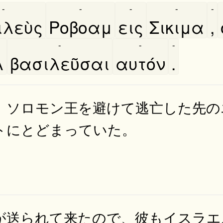
-
-
-
-
-
λεὺς
Ροβοαμ
εις
Σικιμα
,
-
-
-
λ
βασιλεῦσαι
αυτόν
.
、ソロモン王を避けて逃亡した先の
トにとどまっていた。
が送られて来たので、彼もイスラエ