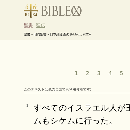
聖書
聖伝
聖書 » 旧約聖書 » 日本語逐語訳 (bibleox, 2025)
1
2
3
4
5
このテキストは他の言語でも利用可能です:
すべてのイスラエル人が
1
ムもシケムに行った。