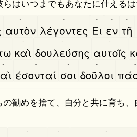
彼らはいつまでもあなたに仕えるは
-
-
-
-
-
ς
αυτὸν
λέγοντες
Ει
εν
τῆ
-
-
-
́τω
καὶ
δουλεύσης
αυτοῖς
κ
-
-
-
-
-
αὶ
έσονταί
σοι
δοῦλοι
πά
ちの勧めを捨て、自分と共に育ち、
-
-
-