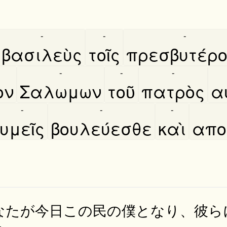
」
-
-
-
βασιλεὺς
τοῖς
πρεσβυτέρο
-
-
-
ον
Σαλωμων
τοῦ
πατρὸς
α
-
-
-
υμεῖς
βουλεύεσθε
καὶ
απο
なたが今日この民の僕となり、彼ら