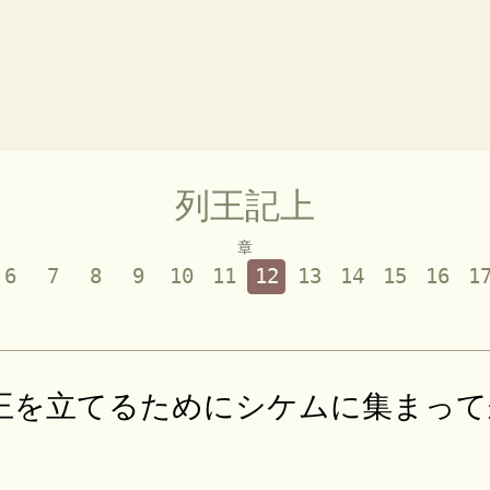
列王記上
章
6
7
8
9
10
11
12
13
14
15
16
1
王を立てるためにシケムに集まって