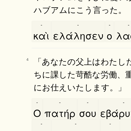
ハブアムにこう言った。
-
-
-
-
καὶ
ελάλησεν
ο
λα
「あなたの父上はわたし
4
ちに課した苛酷な労働、
にお仕えいたします。」
-
-
-
-
Ο
πατήρ
σου
εβάρ
-
-
-