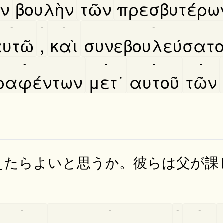
̀ν
βουλὴν
τῶν
πρεσβυτέρω
-
-
-
-
υτῶ
,
καὶ
συνεβουλεύσατ
-
-
-
-
ραφέντων
μετ᾿
αυτοῦ
τῶν
えたらよいと思うか。彼らは父が課
-
-
-
-