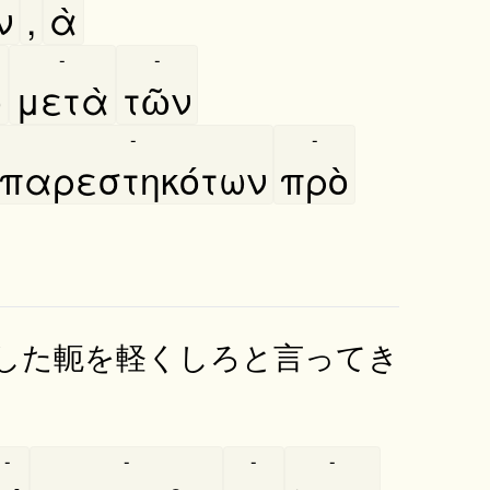
ν
,
ὰ
-
-
ο
μετὰ
τῶν
-
-
παρεστηκότων
πρὸ
した軛を軽くしろと言ってき
-
-
-
-