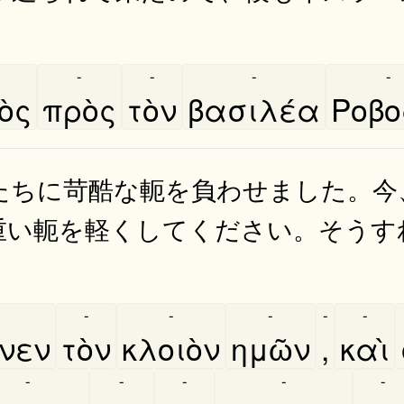
-
-
-
-
ὸς
πρὸς
τὸν
βασιλέα
Ροβ
たちに苛酷な軛を負わせました。今
重い軛を軽くしてください。そうす
-
-
-
-
-
υνεν
τὸν
κλοιὸν
ημῶν
,
καὶ
-
-
-
-
-