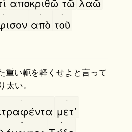
τί
αποκριθῶ
τῶ
λαῶ
-
-
-
́φισον
απὸ
τοῦ
た重い軛を軽くせよと言って
り太い。
-
-
κτραφέντα
μετ᾿
-
-