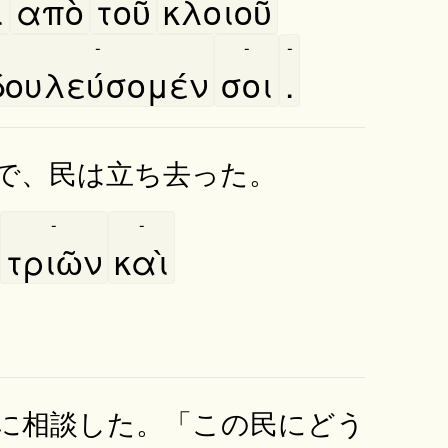
̀
απὸ
τοῦ
κλοιοῦ
-
-
-
δουλεύσομέν
σοι
.
で、民は立ち去った。
-
-
τριῶν
καὶ
に相談した。「この民にどう