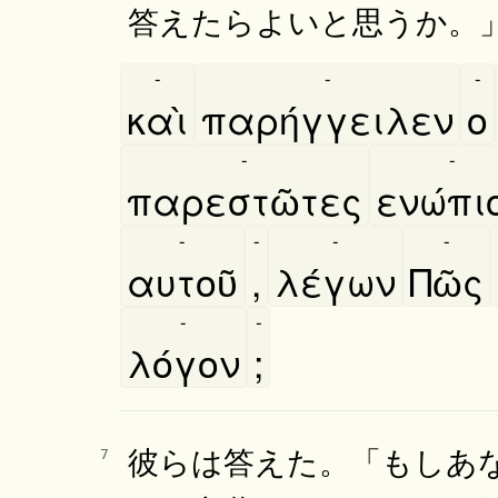
答えたらよいと思うか。
-
-
-
καὶ
παρήγγειλεν
ο
-
-
παρεστῶτες
ενώπι
-
-
-
-
αυτοῦ
,
λέγων
Πῶς
-
-
λόγον
;
彼らは答えた。「もしあ
7