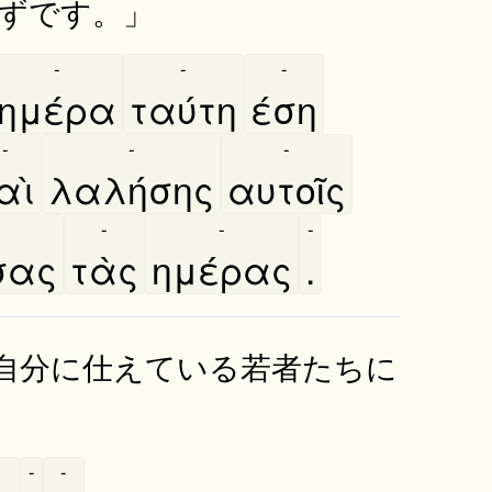
ずです。」
-
-
-
ημέρα
ταύτη
έση
-
-
-
αὶ
λαλήσης
αυτοῖς
-
-
-
σας
τὰς
ημέρας
.
自分に仕えている若者たちに
-
-