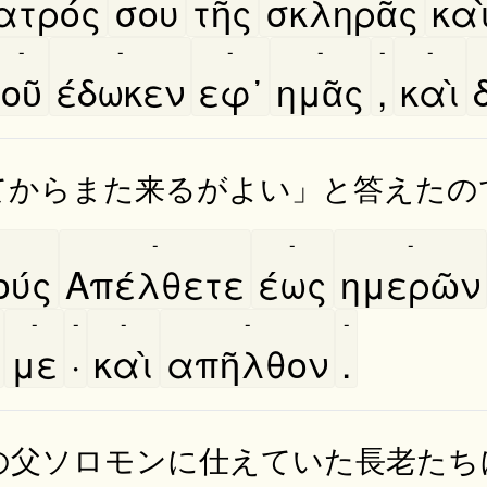
ατρός
σου
τῆς
σκληρᾶς
και
-
-
-
-
-
-
οῦ
έδωκεν
εφ᾿
ημᾶς
,
καὶ
てからまた来るがよい」と答えたの
-
-
-
ύς
Απέλθετε
έως
ημερῶν
-
-
-
-
-
με
·
καὶ
απῆλθον
.
の父ソロモンに仕えていた長老たち