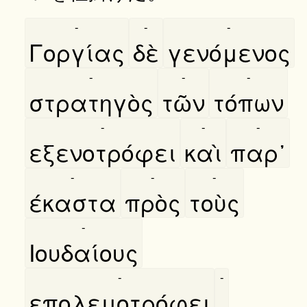
-
-
-
Γοργίας
δὲ
γενόμενος
-
-
-
στρατηγὸς
τῶν
τόπων
-
-
-
εξενοτρόφει
καὶ
παρ᾿
-
-
-
έκαστα
πρὸς
τοὺς
-
Ιουδαίους
-
-
επολεμοτρόφει
.