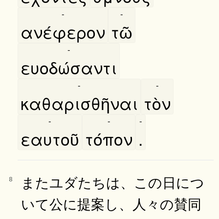
-
-
ανέφερον
τῶ
-
ευοδώσαντι
-
-
καθαρισθῆναι
τὸν
-
-
-
εαυτοῦ
τόπον
.
またユダたちは、この日につ
8
いて公に提案し、人々の賛同