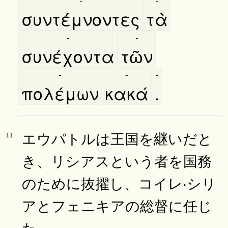
συντέμνοντες
τὰ
-
-
συνέχοντα
τῶν
-
-
-
πολέμων
κακά
.
エウパトルは王国を継いだと
11
き、リシアスという者を国務
のために抜擢し、コイレ‧シリ
アとフェニキアの総督に任じ
た。