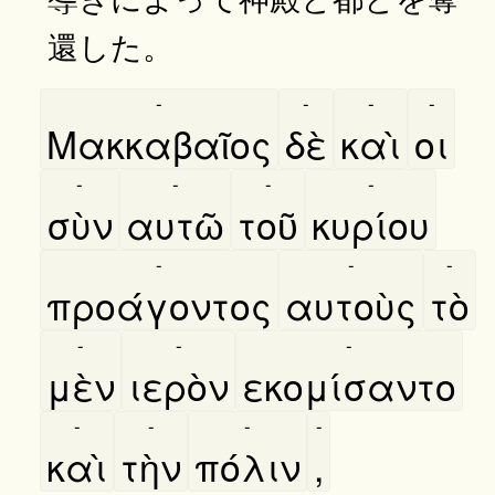
還した。
-
-
-
-
Μακκαβαῖος
δὲ
καὶ
οι
-
-
-
-
σὺν
αυτῶ
τοῦ
κυρίου
-
-
-
προάγοντος
αυτοὺς
τὸ
-
-
-
μὲν
ιερὸν
εκομίσαντο
-
-
-
-
καὶ
τὴν
πόλιν
,