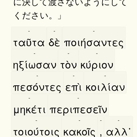
に決して渡さないようにして
ください。」
-
-
-
ταῦτα
δὲ
ποιήσαντες
-
-
-
ηξίωσαν
τὸν
κύριον
-
-
-
πεσόντες
επὶ
κοιλίαν
-
-
μηκέτι
περιπεσεῖν
-
-
-
-
τοιούτοις
κακοῖς
,
αλλ᾿