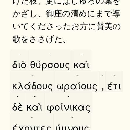
かざし、御座の清めにまで導
いてくださったお方に賛美の
歌をささげた。
-
-
-
διὸ
θύρσους
καὶ
-
-
-
-
κλάδους
ωραίους
,
έτι
-
-
-
δὲ
καὶ
φοίνικας
-
-
έχοντες
ύμνους