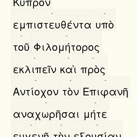
Κύπρον
-
-
εμπιστευθέντα
υπὸ
-
-
τοῦ
Φιλομήτορος
-
-
-
εκλιπεῖν
καὶ
πρὸς
-
-
-
Αντίοχον
τὸν
Επιφανῆ
-
-
αναχωρῆσαι
μήτε
-
-
-
ευγενῆ
τὴν
εξουσίαν