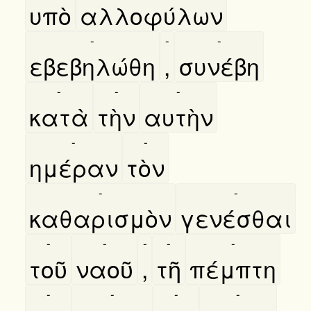
υπὸ
αλλοφύλων
-
-
-
εβεβηλώθη
,
συνέβη
-
-
-
κατὰ
τὴν
αυτὴν
-
-
ημέραν
τὸν
-
-
καθαρισμὸν
γενέσθαι
-
-
-
-
-
τοῦ
ναοῦ
,
τῆ
πέμπτη
-
-
-
-