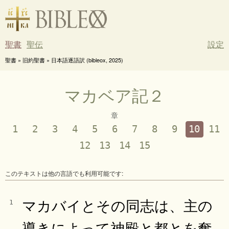
聖書
聖伝
設定
聖書 » 旧約聖書 » 日本語逐語訳 (bibleox, 2025)
マカベア記２
章
1
2
3
4
5
6
7
8
9
10
11
12
13
14
15
このテキストは他の言語でも利用可能です:
マカバイとその同志は、主の
1
導きによって神殿と都とを奪