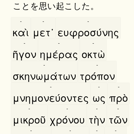
ことを思い起こした。
-
-
-
καὶ
μετ᾿
ευφροσύνης
-
-
-
ῆγον
ημέρας
οκτὼ
-
-
σκηνωμάτων
τρόπον
-
-
-
μνημονεύοντες
ως
πρὸ
-
-
-
-
μικροῦ
χρόνου
τὴν
τῶν
-
-
-
-