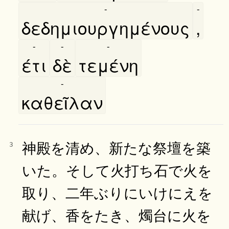
-
-
δεδημιουργημένους
,
-
-
-
έτι
δὲ
τεμένη
-
καθεῖλαν
神殿を清め、新たな祭壇を築
3
いた。そして火打ち石で火を
取り、二年ぶりにいけにえを
献げ、香をたき、燭台に火を