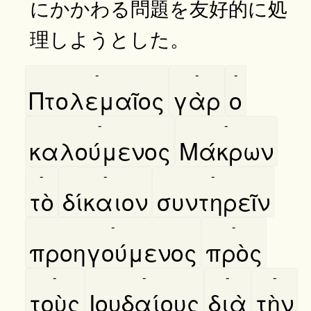
にかかわる問題を友好的に処
理しようとした。
-
-
-
Πτολεμαῖος
γὰρ
ο
-
-
καλούμενος
Μάκρων
-
-
-
τὸ
δίκαιον
συντηρεῖν
-
-
προηγούμενος
πρὸς
-
-
-
-
τοὺς
Ιουδαίους
διὰ
τὴν