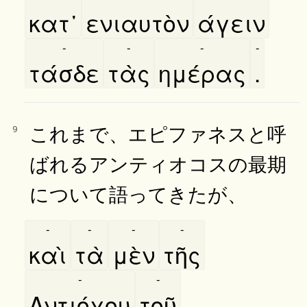
κατ᾿
ενιαυτὸν
άγειν
-
-
-
-
τάσδε
τὰς
ημέρας
.
これまで、エピファネスと呼
9
ばれるアンティオコスの最期
について語ってきたが、
-
-
-
-
καὶ
τὰ
μὲν
τῆς
-
-
Αντιόχου
τοῦ