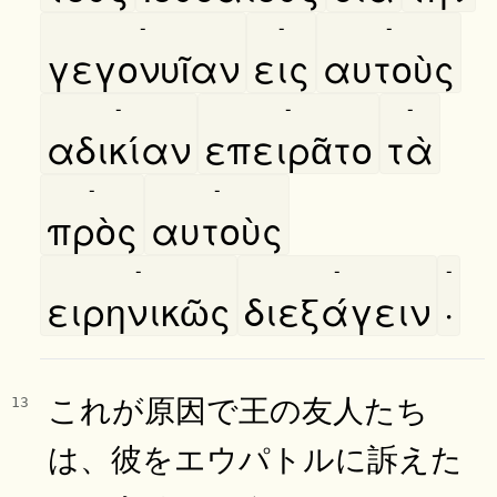
-
-
-
γεγονυῖαν
εις
αυτοὺς
-
-
-
αδικίαν
επειρᾶτο
τὰ
-
-
πρὸς
αυτοὺς
-
-
-
ειρηνικῶς
διεξάγειν
·
これが原因で王の友人たち
13
は、彼をエウパトルに訴えた