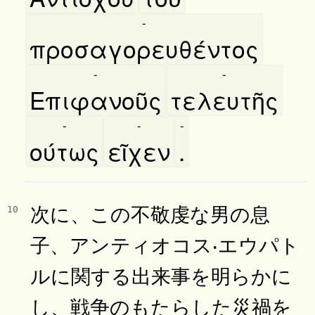
-
προσαγορευθέντος
-
-
Επιφανοῦς
τελευτῆς
-
-
-
ούτως
εῖχεν
.
次に、この不敬虔な男の息
10
子、アンティオコス‧エウパト
ルに関する出来事を明らかに
し、戦争のもたらした災禍を