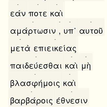
-
-
-
εάν
ποτε
καὶ
-
-
-
-
αμάρτωσιν
,
υπ᾿
αυτοῦ
-
-
μετὰ
επιεικείας
-
-
-
παιδεύεσθαι
καὶ
μὴ
-
-
βλασφήμοις
καὶ
-
-
βαρβάροις
έθνεσιν