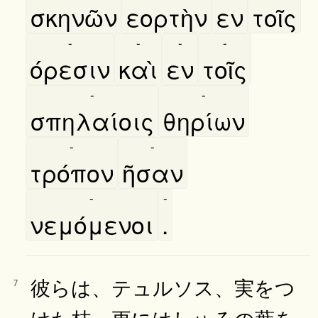
σκηνῶν
εορτὴν
εν
τοῖς
-
-
-
-
όρεσιν
καὶ
εν
τοῖς
-
-
σπηλαίοις
θηρίων
-
-
τρόπον
ῆσαν
-
-
νεμόμενοι
.
彼らは、テュルソス、実をつ
7
けた枝、更にはしゅろの葉を