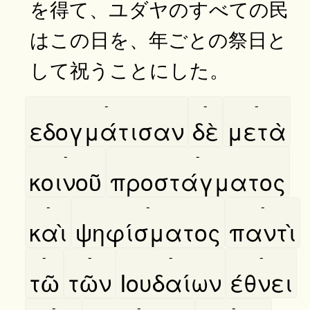
を得て、ユダヤのすべての民
はこの日を、年ごとの祭日と
して祝うことにした。
-
-
-
εδογμάτισαν
δὲ
μετὰ
-
-
κοινοῦ
προστάγματος
-
-
-
καὶ
ψηφίσματος
παντὶ
-
-
-
-
τῶ
τῶν
Ιουδαίων
έθνει
-
-
-