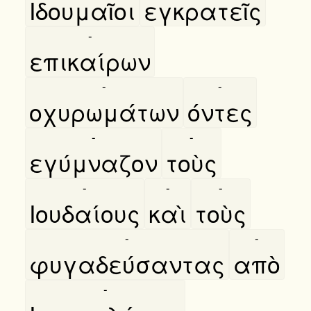
Ιδουμαῖοι
εγκρατεῖς
-
επικαίρων
-
-
οχυρωμάτων
όντες
-
-
εγύμναζον
τοὺς
-
-
-
Ιουδαίους
καὶ
τοὺς
-
-
φυγαδεύσαντας
απὸ
-