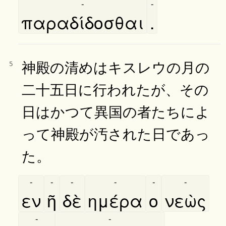
-
-
παραδίδοσθαι
.
神殿の清めはキスレウの月の
5
二十五日に行われたが、その
日はかつて異国の者たちによ
って神殿が汚された日であっ
た。
-
-
-
-
-
-
εν
ῆ
δὲ
ημέρα
ο
νεὼς
-
-