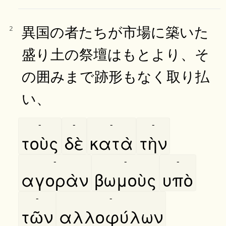
異国の者たちが市場に築いた
2
盛り土の祭壇はもとより、そ
の囲みまで跡形もなく取り払
い、
-
-
-
-
τοὺς
δὲ
κατὰ
τὴν
-
-
-
αγορὰν
βωμοὺς
υπὸ
-
-
τῶν
αλλοφύλων