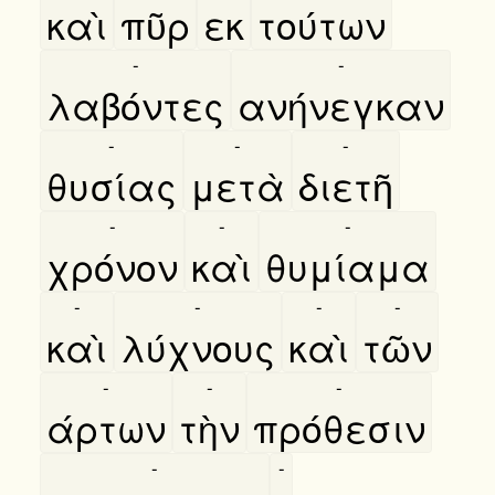
καὶ
πῦρ
εκ
τούτων
-
-
λαβόντες
ανήνεγκαν
-
-
-
θυσίας
μετὰ
διετῆ
-
-
-
χρόνον
καὶ
θυμίαμα
-
-
-
-
καὶ
λύχνους
καὶ
τῶν
-
-
-
άρτων
τὴν
πρόθεσιν
-
-