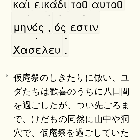
καὶ
εικάδι
τοῦ
αυτοῦ
-
-
-
-
μηνός
,
ός
εστιν
-
-
Χασελευ
.
仮庵祭のしきたりに倣い、ユ
6
ダたちは歓喜のうちに八日間
を過ごしたが、つい先ごろま
で、けだもの同然に山中や洞
穴で、仮庵祭を過ごしていた