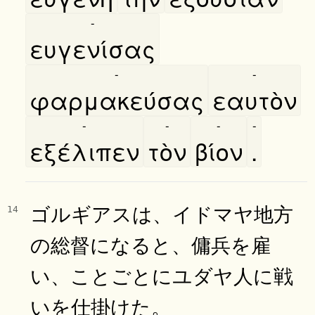
-
ευγενίσας
-
-
φαρμακεύσας
εαυτὸν
-
-
-
-
εξέλιπεν
τὸν
βίον
.
ゴルギアスは、イドマヤ地方
14
の総督になると、傭兵を雇
い、ことごとにユダヤ人に戦
いを仕掛けた。