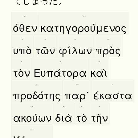
-
-
όθεν
κατηγορούμενος
-
-
-
-
υπὸ
τῶν
φίλων
πρὸς
-
-
-
τὸν
Ευπάτορα
καὶ
-
-
-
προδότης
παρ᾿
έκαστα
-
-
-
-
ακούων
διὰ
τὸ
τὴν
-