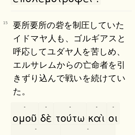
要所要所の砦を制圧していた
15
イドマヤ人も、ゴルギアスと
呼応してユダヤ人を苦しめ、
エルサレムからの亡命者を引
きずり込んで戦いを続けてい
た。
-
-
-
-
-
ομοῦ
δὲ
τούτω
καὶ
οι
-
-