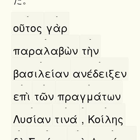
-
-
οῦτος
γὰρ
-
-
παραλαβὼν
τὴν
-
-
βασιλείαν
ανέδειξεν
-
-
-
επὶ
τῶν
πραγμάτων
-
-
-
-
Λυσίαν
τινά
,
Κοίλης
-
-
-
-