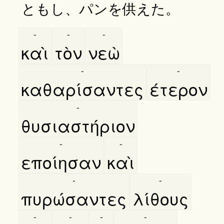
ともし、パンを供えた。
-
-
-
καὶ
τὸν
νεὼ
-
-
καθαρίσαντες
έτερον
-
θυσιαστήριον
-
-
εποίησαν
καὶ
-
-
πυρώσαντες
λίθους
-
-
-
-