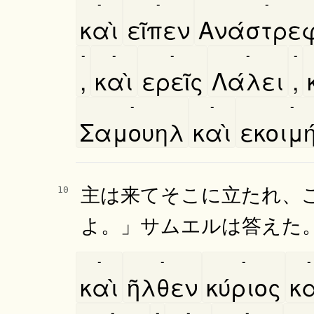
-
-
-
καὶ
εῖπεν
Ανάστρε
-
-
-
-
-
,
καὶ
ερεῖς
Λάλει
,
-
-
-
Σαμουηλ
καὶ
εκοιμη
主は来てそこに立たれ、
10
よ。」サムエルは答えた
-
-
-
-
καὶ
ῆλθεν
κύριος
κα
-
-
-
-