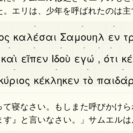
た。エリは、少年を呼ばれたのは主
-
-
-
ιος
καλέσαι
Σαμουηλ
εν
τρ
-
-
-
-
-
-
καὶ
εῖπεν
Ιδοὺ
εγώ
,
ότι
κε
-
-
-
-
κύριος
κέκληκεν
τὸ
παιδά
って寝なさい。もしまた呼びかけら
ます』と言いなさい。」サムエルは