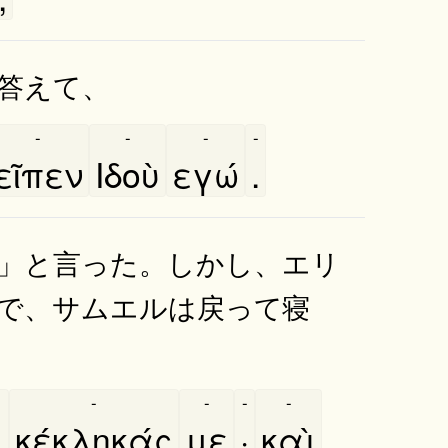
答えて、
-
-
-
-
εῖπεν
Ιδοὺ
εγώ
.
」と言った。しかし、エリ
で、サムエルは戻って寝
-
-
-
-
ι
κέκληκάς
με
·
καὶ