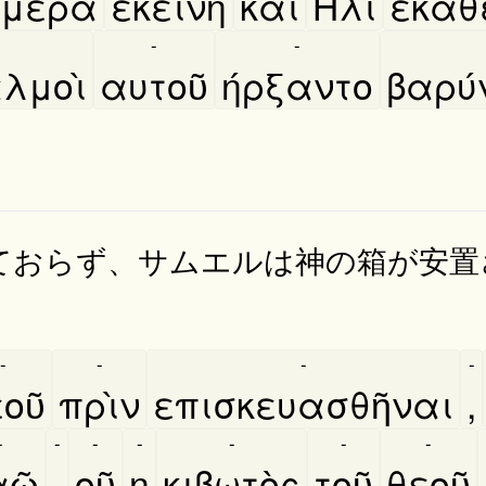
μέρα
εκείνη
καὶ
Ηλι
εκά
-
-
λμοὶ
αυτοῦ
ήρξαντο
βαρυ
ておらず、サムエルは神の箱が安置
-
-
-
-
οῦ
πρὶν
επισκευασθῆναι
,
-
-
-
-
-
-
-
ῶ
,
οῦ
η
κιβωτὸς
τοῦ
θεοῦ