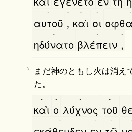
καὶ
εγένετο
εν
τῆ
η
-
-
-
-
-
αυτοῦ
,
καὶ
οι
οφθα
-
-
-
ηδύνατο
βλέπειν
,
まだ神のともし火は消え
3
た。
-
-
-
-
καὶ
ο
λύχνος
τοῦ
θε
-
-
-
εκάθευδεν
εν
τῶ
να