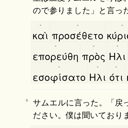
ので参りました」と言っ
-
-
-
καὶ
προσέθετο
κύρ
-
-
-
επορεύθη
πρὸς
Ηλι
-
-
-
εσοφίσατο
Ηλι
ότι
サムエルに言った。「戻
9
ださい。僕は聞いており