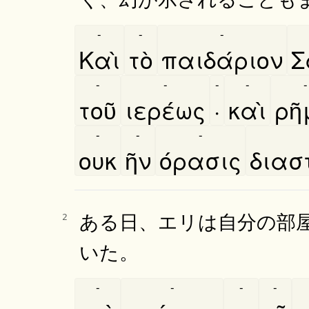
-
-
-
Καὶ
τὸ
παιδάριον
Σ
-
-
-
-
-
τοῦ
ιερέως
·
καὶ
ρη
-
-
-
ουκ
ῆν
όρασις
διασ
ある日、エリは自分の部
2
いた。
-
-
-
-