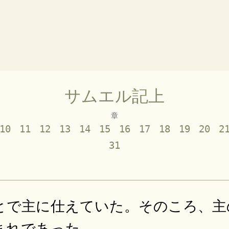
サムエル記上
章
10
11
12
13
14
15
16
17
18
19
20
2
31
とで主に仕えていた。そのころ、主
まれであった。