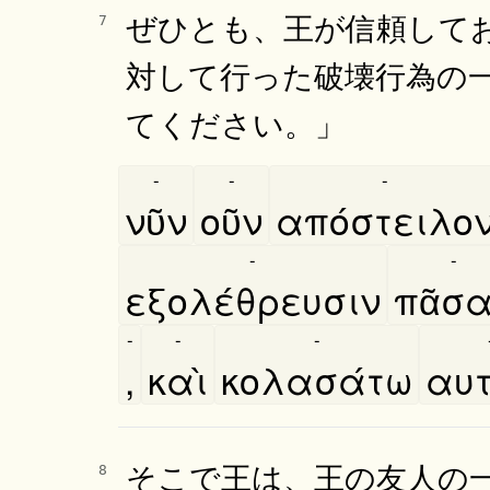
ぜひとも、王が信頼して
7
対して行った破壊行為の
てください。」
-
-
-
νῦν
οῦν
απόστειλο
-
-
εξολέθρευσιν
πᾶσ
-
-
-
,
καὶ
κολασάτω
αυτ
そこで王は、王の友人の
8