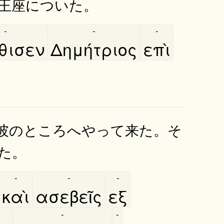
王座についた。
-
-
-
́θισεν
Δημήτριος
επὶ
彼のところへやって来た。そ
た。
-
-
-
καὶ
ασεβεῖς
εξ
-
-