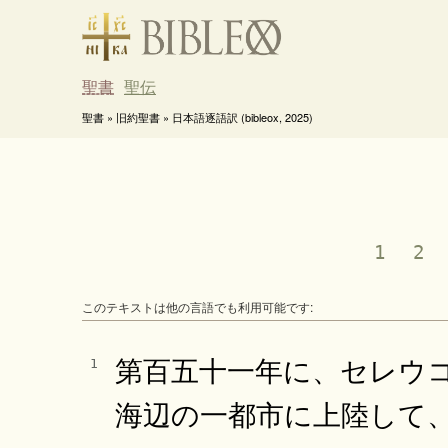
聖書
聖伝
聖書 » 旧約聖書 » 日本語逐語訳 (bibleox, 2025)
1
2
このテキストは他の言語でも利用可能です:
第百五十一年に、セレウ
1
海辺の一都市に上陸して