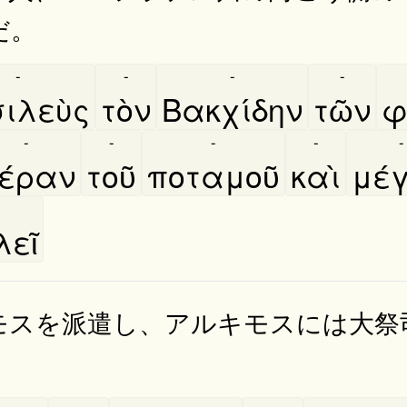
だ。
-
-
-
-
ιλεὺς
τὸν
Βακχίδην
τῶν
φ
-
-
-
-
-
έραν
τοῦ
ποταμοῦ
καὶ
μέ
εῖ
モスを派遣し、アルキモスには大祭
。