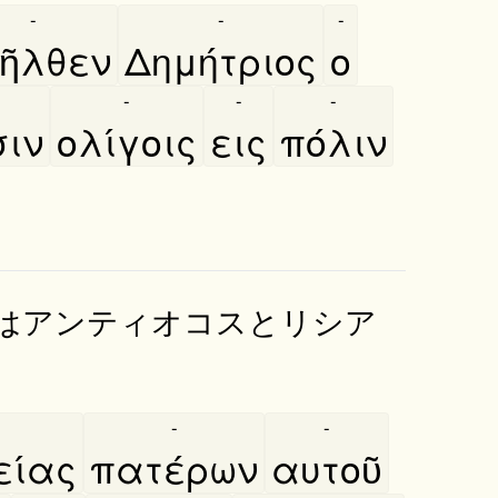
-
-
-
ῆλθεν
Δημήτριος
ο
-
-
-
σιν
ολίγοις
εις
πόλιν
はアンティオコスとリシア
-
-
ίας
πατέρων
αυτοῦ