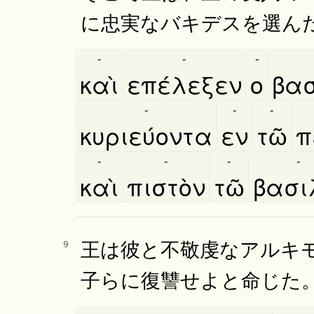
に忠実なバキデスを選ん
-
-
-
καὶ
επέλεξεν
ο
βασ
-
-
-
κυριεύοντα
εν
τῶ
π
-
-
-
-
καὶ
πιστὸν
τῶ
βασιλ
王は彼と不敬虔なアルキ
9
子らに復讐せよと命じた