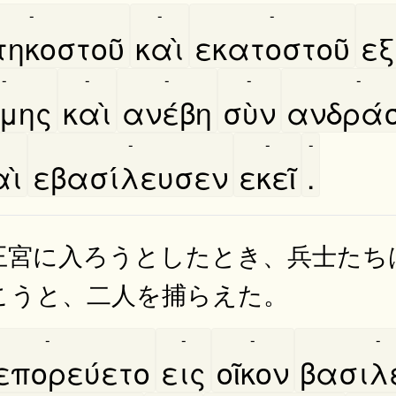
-
-
-
τηκοστοῦ
καὶ
εκατοστοῦ
εξ
-
-
-
-
-
́μης
καὶ
ανέβη
σὺν
ανδρά
-
-
-
-
ὶ
εβασίλευσεν
εκεῖ
.
王宮に入ろうとしたとき、兵士たち
こうと、二人を捕らえた。
-
-
-
-
επορεύετο
εις
οῖκον
βασιλε