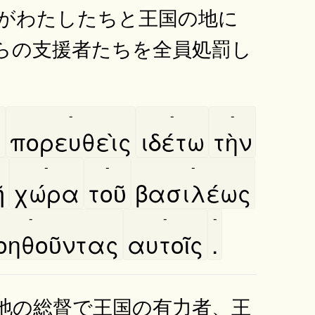
がわたしたちと王国の地に
らの支援者たちを全員処罰し
-
-
-
̀
πορευθεὶς
ιδέτω
τὴν
-
-
-
͂
χώρα
τοῦ
βασιλέως
-
-
-
οηθοῦντας
αυτοῖς
.
地の総督で王国の有力者、王