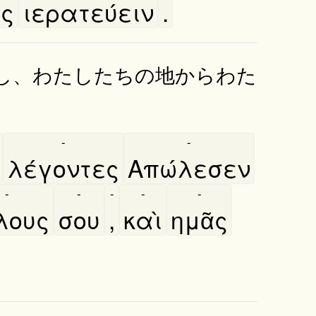
ος
ιερατεύειν
.
し、わたしたちの地からわた
-
-
λέγοντες
Απώλεσεν
-
-
-
-
-
́λους
σου
,
καὶ
ημᾶς