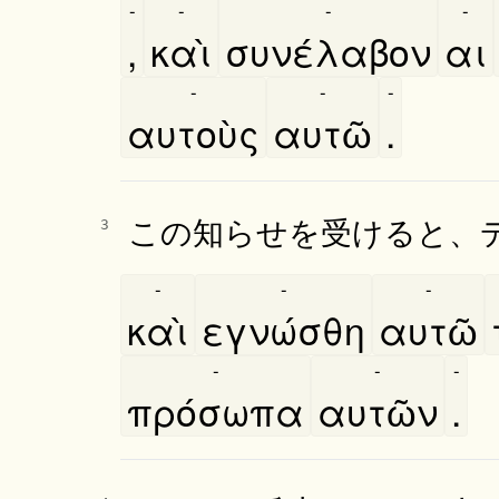
-
-
-
-
,
καὶ
συνέλαβον
αι
-
-
-
αυτοὺς
αυτῶ
.
この知らせを受けると、
3
-
-
-
καὶ
εγνώσθη
αυτῶ
-
-
-
πρόσωπα
αυτῶν
.