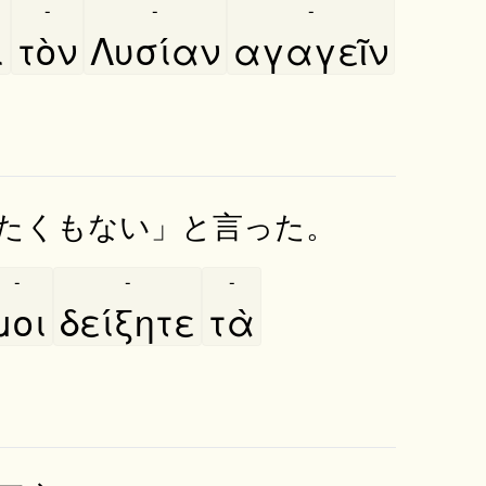
-
-
-
̀
τὸν
Λυσίαν
αγαγεῖν
たくもない」と言った。
-
-
-
μοι
δείξητε
τὰ