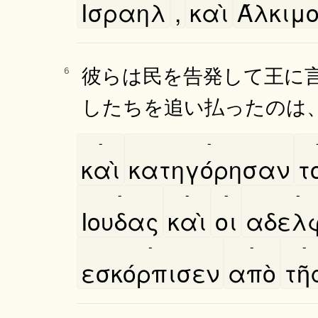
Ισραηλ
,
καὶ
Άλκιμ
彼らは民を告発して王に
6
したちを追い払ったのは
-
-
καὶ
κατηγόρησαν
το
-
-
-
-
Ιουδας
καὶ
οι
αδελφ
-
-
-
εσκόρπισεν
απὸ
τῆ