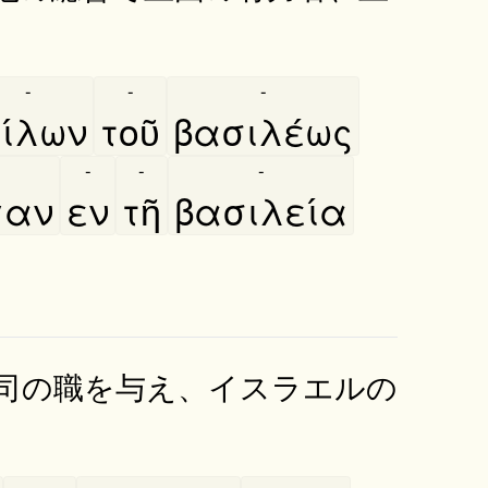
-
-
-
ίλων
τοῦ
βασιλέως
-
-
-
γαν
εν
τῆ
βασιλεία
司の職を与え、イスラエルの