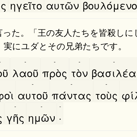
ος
ηγεῖτο
αυτῶν
βουλόμεν
言った。「王の友人たちを皆殺しに
、実にユダとその兄弟たちです。
-
-
-
-
-
ῦ
λαοῦ
πρὸς
τὸν
βασιλέα
-
-
-
οὶ
αυτοῦ
πάντας
τοὺς
φι
-
-
-
ς
γῆς
ημῶν
·