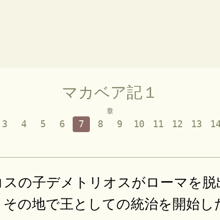
マカベア記１
章
3
4
5
6
7
8
9
10
11
12
13
1
コスの子デメトリオスがローマを脱
、その地で王としての統治を開始し