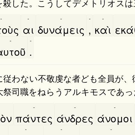
を殺した。こうしてデメトリオスは
-
-
-
-
-
οὺς
αι
δυνάμεις
,
καὶ
εκα
-
-
αυτοῦ
.
に従わない不敬虔な者ども全員が、
大祭司職をねらうアルキモスであっ
-
-
-
ὸν
πάντες
άνδρες
άνομοι
-
-
-