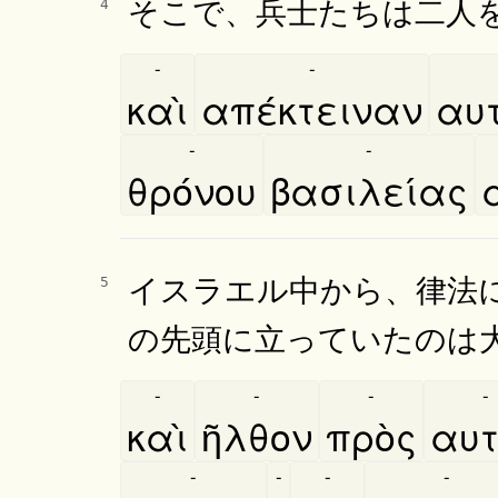
そこで、兵士たちは二人
4
-
-
καὶ
απέκτειναν
αυτ
-
-
θρόνου
βασιλείας
イスラエル中から、律法
5
の先頭に立っていたのは
-
-
-
-
καὶ
ῆλθον
πρὸς
αυτ
-
-
-
-