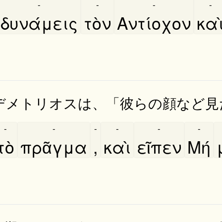
-
-
-
-
δυνάμεις
τὸν
Αντίοχον
και
デメトリオスは、「彼らの顔など見
-
-
-
-
-
-
τὸ
πρᾶγμα
,
καὶ
εῖπεν
Μή