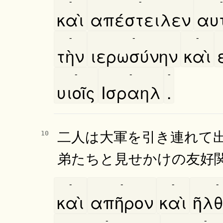
-
-
-
καὶ
απέστειλεν
αυτ
-
-
-
τὴν
ιερωσύνην
καὶ
-
-
-
υιοῖς
Ισραηλ
.
二人は大軍を引き連れて
10
弟たちと見せかけの友好
-
-
-
-
καὶ
απῆρον
καὶ
ῆλ
-
-