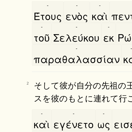
-
-
-
Έτους
ενὸς
καὶ
πεν
-
-
-
τοῦ
Σελεύκου
εκ
Ρω
-
παραθαλασσίαν
κα
そして彼が自分の先祖の
2
スを彼のもとに連れて行
-
-
-
καὶ
εγένετο
ως
εισ