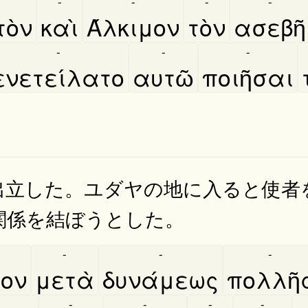
-
-
-
-
ὸν
καὶ
Άλκιμον
τὸν
ασεβῆ
-
-
-
ενετείλατο
αυτῶ
ποιῆσαι
出立した。ユダヤの地に入ると使者
関係を結ぼうとした。
-
-
-
θον
μετὰ
δυνάμεως
πολλῆ
-
-
-
-