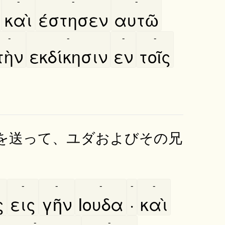
-
-
-
καὶ
έστησεν
αυτῶ
-
-
-
-
τὴν
εκδίκησιν
εν
τοῖς
を送って、ユダおよびその兄
-
-
-
-
-
ς
εις
γῆν
Ιουδα
·
καὶ
-
-