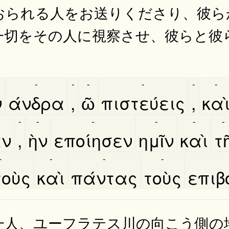
おられる人をお送りくださり、彼ら
一切をその人に視察させ、彼らと彼
-
-
-
-
-
-
ν
άνδρα
,
ῶ
πιστεύεις
,
και
-
-
-
-
-
-
αν
,
ὴν
εποίησεν
ημῖν
καὶ
τη
-
-
-
-
οὺς
καὶ
πάντας
τοὺς
επιβ
一人、ユーフラテス川の向こう側の