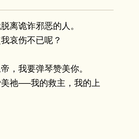
我脱离诡诈邪恶的人。
使我哀伤不已呢？
上帝，我要弹琴赞美你。
美祂──我的救主，我的上